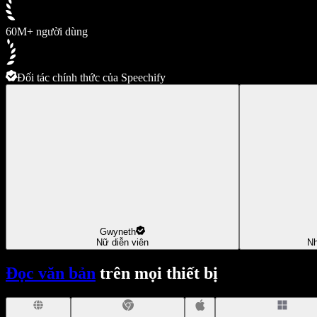
60M+ người dùng
Đối tác chính thức của Speechify
Gwyneth
Nữ diễn viên
Nh
Đọc văn bản
trên mọi thiết bị