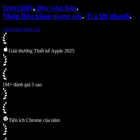
SIMBA Voice Agents
Speechify
,
Đọc văn bản
.
Speechify cho nhà phát triển
Nhập liệu bằng giọng nói
.
Trả lời nhanh
.
Dùng thử miễn phí
Giải thưởng Thiết kế Apple 2025
1M+ đánh giá 5 sao
Tiện ích Chrome của năm