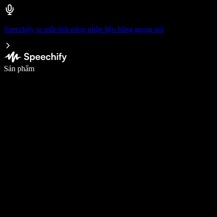
Speechify ra mắt tính năng nhập liệu bằng giọng nói
Viết nhanh gấp 5 lần với tính năng nhập bằng giọng nói
Sản phẩm
Tìm hiểu thêm