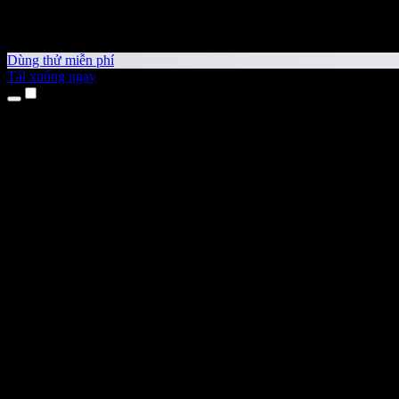
Dùng thử miễn phí
Tải xuống ngay
Sản phẩm
Chuyển văn bản thành giọng nói
Ứng dụng cho iPhone & iPad
Ứng dụng Android
Tiện ích cho Chrome
Tiện ích cho Edge
Ứng dụng web
Ứng dụng cho Mac