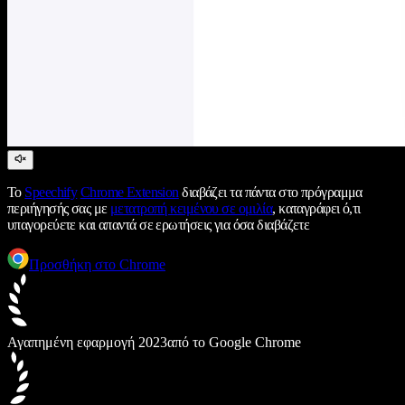
Το
Speechify
Chrome Extension
διαβάζει τα πάντα στο πρόγραμμα
περιήγησής σας με
μετατροπή κειμένου σε ομιλία
, καταγράφει ό,τι
υπαγορεύετε και απαντά σε ερωτήσεις για όσα διαβάζετε
Προσθήκη στο Chrome
Αγαπημένη εφαρμογή 2023
από το Google Chrome