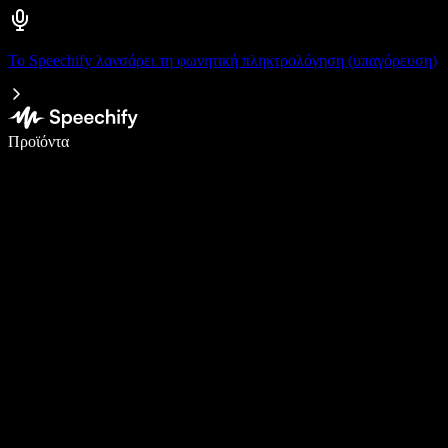
Το Speechify λανσάρει τη φωνητική πληκτρολόγηση (υπαγόρευση)
Γράψτε 5× πιο γρήγορα με φωνητική πληκτρολόγηση
Προϊόντα
Μάθετε περισσότερα