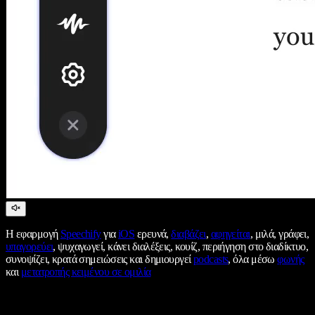
Η εφαρμογή
Speechify
για
iOS
ερευνά,
διαβάζει
,
αφηγείται
, μιλά, γράφει,
υπαγορεύει
, ψυχαγωγεί, κάνει διαλέξεις, κουίζ, περιήγηση στο διαδίκτυο,
συνοψίζει, κρατά σημειώσεις και δημιουργεί
podcasts
, όλα μέσω
φωνής
και
μετατροπής κειμένου σε ομιλία