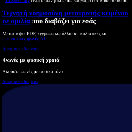
Το Speechify
είναι ο φωνητικός σας βοηθός AI σε κάθε συσκευή
Τεχνητή νοημοσύνη μετατροπής κειμένου
σε ομιλία
που διαβάζει για εσάς
Μετατρέψτε PDF, έγγραφα και άλλα σε ρεαλιστικές και
εκφραστικές
φωνές AI
Δοκιμάστε δωρεάν
Φωνές με φυσική χροιά
Ακούστε φωνές με φυσικό τόνο
Δοκιμάστε δωρεάν