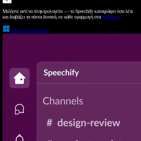
Μιλήστε αντί να πληκτρολογείτε — το Speechify καταγράφει όσα λέτε
και διαβάζει τα πάντα δυνατά, σε κάθε εφαρμογή στα
Windows
Λήψη για Windows