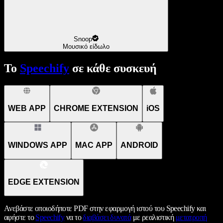
Snoop
Μουσικό είδωλο
Το
Speechify
σε κάθε συσκευή
WEB APP
CHROME EXTENSION
iOS
WINDOWS APP
MAC APP
ANDROID
EDGE EXTENSION
Ανεβάστε οποιοδήποτε PDF στην εφαρμογή ιστού του Speechify και
αφήστε το
Speechify
να το
διαβάσει δυνατά
με ρεαλιστική
μετατροπή