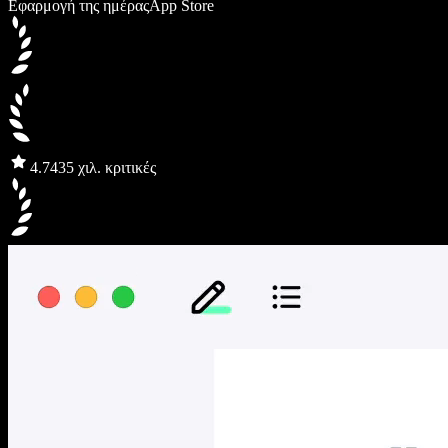
Εφαρμογή της ημέρας
App Store
4.7
435 χιλ. κριτικές