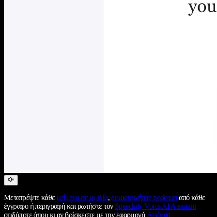
Μετατρέψτε κάθε
κείμενο σε ομιλία
,
δημιουργήστε podcasts
από κάθε
έγγραφο ή περιγραφή και ρωτήστε τον
Speechify Voice AI Assistant
οτιδήποτε όπου κι αν βρίσκεστε με την εφαρμογή
Android