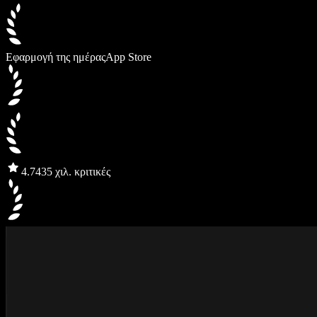
Εφαρμογή της ημέρας
App Store
4.7
435 χιλ. κριτικές