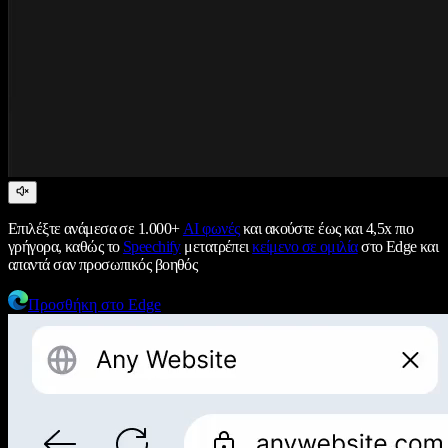
Επιλέξτε ανάμεσα σε 1.000+
AI φωνές
και ακούστε έως και 4,5x πιο
γρήγορα, καθώς το
Speechify
μετατρέπει
κείμενο σε ομιλία
στο Edge και
απαντά σαν προσωπικός βοηθός
Προσθήκη στο Edge