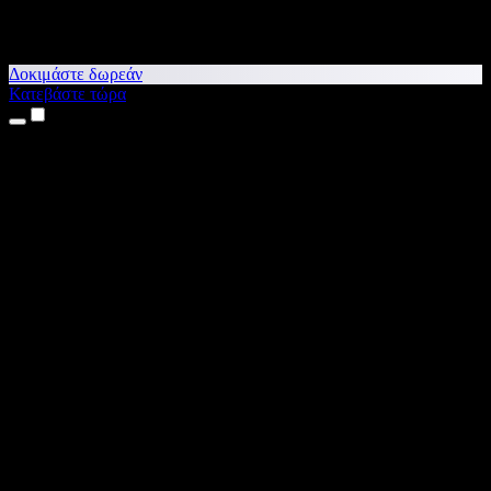
Δοκιμάστε δωρεάν
Κατεβάστε τώρα
Προϊόντα
Κείμενο σε Ομιλία
Εφαρμογές για iPhone & iPad
Εφαρμογή για Android
Επέκταση για Chrome
Επέκταση για Edge
Web εφαρμογή
Εφαρμογή για Mac
Εφαρμογή για Windows