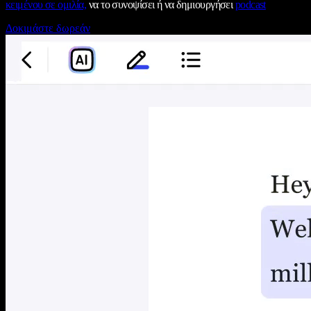
κειμένου σε ομιλία,
να το συνοψίσει ή να δημιουργήσει
podcast
Δοκιμάστε δωρεάν