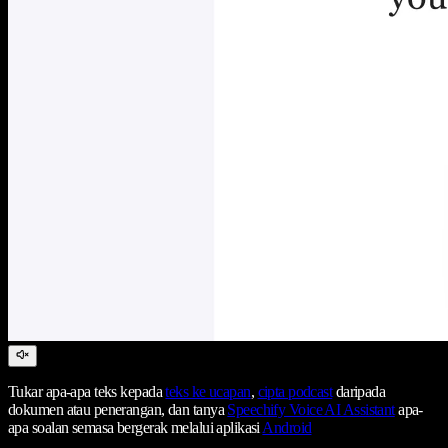
Tukar apa-apa teks kepada
teks ke ucapan
,
cipta podcast
daripada
dokumen atau penerangan, dan tanya
Speechify Voice AI Assistant
apa-
apa soalan semasa bergerak melalui aplikasi
Android