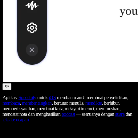
Aplikasi
Speechify
untuk
iOS
membantu anda membuat penyelidikan,
membaca
,
membentangkan
, bertutur, menulis,
mendikte
, berhibur,
memberi syarahan, membuat kuiz, melayari internet, merumuskan,
mencatat nota dan menghasilkan
podcast
— semuanya dengan
suara
dan
teks ke ucapan