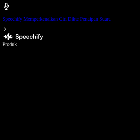
Speechify Memperkenalkan Ciri Dikte Penaipan Suara
Tulis 5× lebih pantas dengan menaip menggunakan suara
Produk
Ketahui Lebih Lanjut