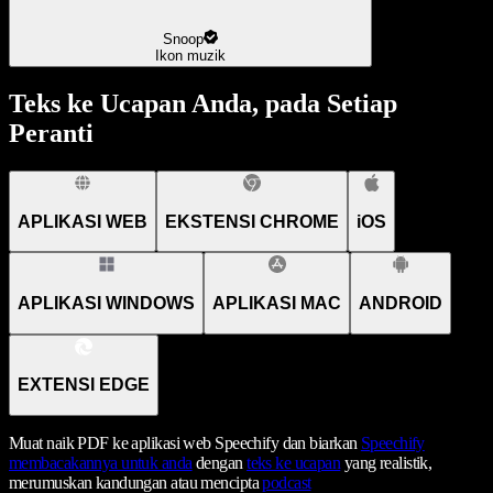
Snoop
Ikon muzik
Teks ke Ucapan Anda, pada Setiap
Peranti
APLIKASI WEB
EKSTENSI CHROME
iOS
APLIKASI WINDOWS
APLIKASI MAC
ANDROID
EXTENSI EDGE
Muat naik PDF ke aplikasi web Speechify dan biarkan
Speechify
membacakannya untuk anda
dengan
teks ke ucapan
yang realistik,
merumuskan kandungan atau mencipta
podcast