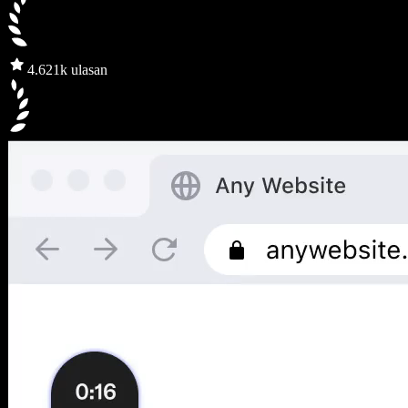
4.6
21k ulasan