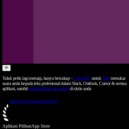
Tidak perlu lagi menaip, hanya bercakap –
Speechify
untuk
Mac
menukar
suara anda kepada teks profesional dalam Slack, Outlook, Cursor & semua
aplikasi, sambil
membacakan apa sahaja
di skrin anda
Muat Turun untuk macOS
Aplikasi Pilihan
App Store