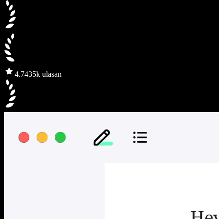
4.7
435k ulasan