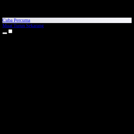
Cuba Percuma
Muat Turun Sekarang
Produk
Teks kepada Pertuturan
Aplikasi iPhone & iPad
Aplikasi Android
Sambungan Chrome
Sambungan Edge
Aplikasi Web
Aplikasi Mac
Aplikasi Windows