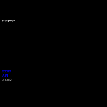
שימושים
הורדה
API
החברה