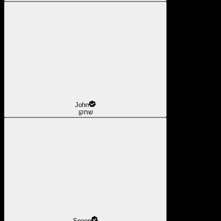
John
שחקן
Snoop