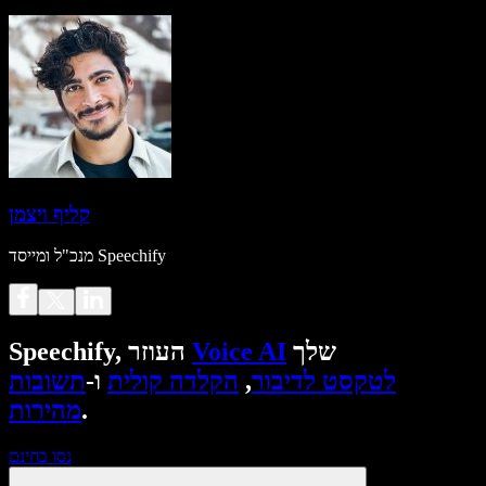
קליף ויצמן
מנכ"ל ומייסד Speechify
שלך
Voice AI
Speechify, העוזר
לטקסט לדיבור
,
הקלדה קולית
ו-
תשובות
.
מהירות
נסו בחינם