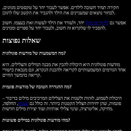
חקירה תמיד חשובה לילדים. אפשר לעבור יחד על טקסטים מגוונים,
לבחור נושאים שמעניינים את הילד ולהגביר את הקשב שלו לתוכן.
אפשר גם
להקריא בקול
יחד, ולעודד את הילד לעשות זאת בעצמו. חשוב
להסביר לו שלקרוא זה חשוב, ולעבור יחד על ספרים ומגזינים.
שאלות נפוצות
מה המשמעות של מודעות פונולוגית?
מודעות פונולוגית היא היכולת להבין את מבנה המילים והצלילים. היא
אחד הגורמים המשמעותיים לקריאה ולהבנת הנקרא, וגם מנבאת כישורי
קריאה בהמשך החיים.
מה ההגדרה הטובה של מודעות פונמית?
היכולת לשמוע, לזהות ולשנות את הצלילים המרכיבים מילים בדיבור –
פונמות, שהן יחידות הצליל הקטנות ביותר. זה כולל גם
פענוח
, החלפה,
מחיקה, אליטרציה, שינוי צלילי אותיות ועוד יצירת מילים חדשות.
מהי מודעות פונולוגית במילים פשוטות?