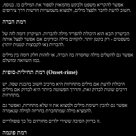
אפשר להקריא משפט ולבקש מהמאזין לספור את המילים בו. בנוסף,
חשוב לדעת לחבר ולפצל מילים, ולמצוא משמעויות חדשות דרך צירופים.
רמת הברה
הכישרון הבא הוא היכולת להפריד מילה להברות. העיקרון דומה לזה של
משפטים - רק בקטן יותר. לוקחים מילה ובודקים אם אפשר לפצל אותה
להברות (או לקבוצות קטנות יותר).
אפשר גם להשלים מילה שחסרה בה הברה, או לזהות חלק דומה בין מילים
כמו השוואה ומושלם.
רמת תחילית-סופית (Onset-rime)
היכולת לדעת אם מילים מתחרזות היא מרכיב חשוב בהבנת שפה. יש
דרכים שונות לבדוק זאת, והדרך הפשוטה ביותר היא לבדוק אם מילים
מתחרזות.
אפשר גם להכין רשימת מילים ולמצוא את זו שלא מתחרזת, ואפשר גם
להמציא מילה שמתחברת בחריזה למילה שנאמרה.
זו בדיוק הסיבה ששירי ילדים מחורזים כל כך פופולריים.
רמת פונמה