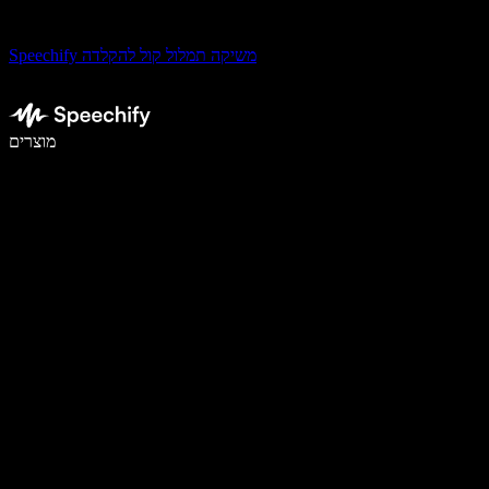
Speechify משיקה תמלול קול להקלדה
לכתוב פי 5 מהר יותר עם הכתבה קולית
מוצרים
למידע נוסף