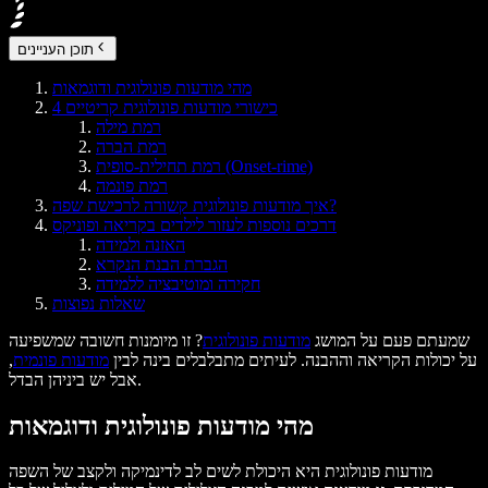
תוכן העניינים
מהי מודעות פונולוגית ודוגמאות
4 כישורי מודעות פונולוגית קריטיים
רמת מילה
רמת הברה
רמת תחילית-סופית (Onset-rime)
רמת פונמה
איך מודעות פונולוגית קשורה לרכישת שפה?
דרכים נוספות לעזור לילדים בקריאה ופוניקס
האזנה ולמידה
הגברת הבנת הנקרא
חקירה ומוטיבציה ללמידה
שאלות נפוצות
שמעתם פעם על המושג
מודעות פונולוגית
? זו מיומנות חשובה שמשפיעה
על יכולות הקריאה וההבנה. לעיתים מתבלבלים בינה לבין
מודעות פונמית
,
אבל יש ביניהן הבדל.
מהי מודעות פונולוגית ודוגמאות
מודעות פונולוגית היא היכולת לשים לב לדינמיקה ולקצב של השפה