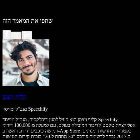
שתפו את המאמר הזה
קליף ויצמן
מנכ"ל ומייסד Speechify
קליף ויצמן הוא פעיל למען דיסלקסיה, מנכ"ל ומייסד Speechify,
אפליקציית טקסט־לדיבור המובילה בעולם, עם למעלה מ-100,000 דירוגי
חמישה כוכבים ודירוג ראשון ב-App Store בקטגוריית חדשות ומגזינים.
ב-2017 נבחר לרשימת פורבס "30 מתחת ל-30" בזכות קידום הנגישות