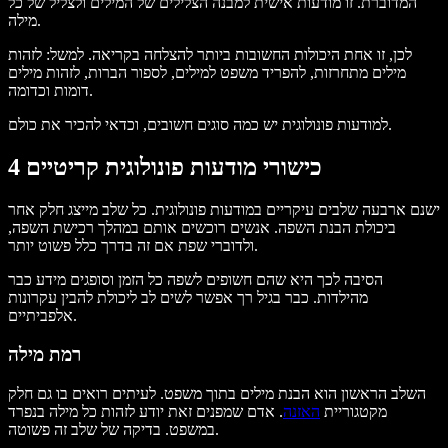
המדוברת. זו מודעות אישית למבנה הצלילים של המילים ולצליל של כל
מילה.
לכן, זו אחת היכולות החשובות ביותר להצלחה בקריאה. למשל: לזהות
מילים מתחרזות, להפריד משפט למילים, לספור הברות, לזהות מילים
דומות וכדומה.
למודעות פונולוגית יש כמה סוגים חשובים, וכדאי להכיר את כולם.
4 כישורי מודעות פונולוגית קריטיים
ישנם ארבעה שלבים עיקריים במודעות פונולוגית. כל שלב מייצג חלק אחר
ביכולת הבנת השפה. אנשים רוכשים אותם במהלך רכישת השפה,
ולדוברי שפת אם זה בדרך כלל פשוט יותר.
הסיבה לכך היא שהם חשופים לשפה כל הזמן וסופגים מידע כבר
מהילדות. כבר בגיל רך אפשר לשים לב ליכולת להבין עקרונות
אלפביתיים.
רמת מילה
השלב הראשון הוא הבנת מילים בתוך משפט. לעיתים רואים בו גם חלק
מקטגוריית
האזנה
. אדם שמפנים זאת יודע לזהות כל מילה בנפרד
במשפט. בדיקה של שלב זה פשוטה.