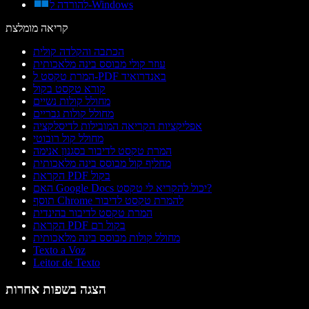
להורדה ל-Windows
קריאה מומלצת
הכתבה והקלדה קולית
עוזר קולי מבוסס בינה מלאכותית
המרת טקסט ל-PDF באנדרואיד
קורא טקסט בקול
מחולל קולות נשיים
מחולל קולות גבריים
אפליקציות הקריאה המובילות לדיסלקציה
מחולל קול רובוטי
המרת טקסט לדיבור בסגנון אנימה
מחליף קול מבוסס בינה מלאכותית
הקראת PDF בקול
האם Google Docs יכול להקריא לי טקסט?
תוסף Chrome להמרת טקסט לדיבור
המרת טקסט לדיבור בהינדית
הקראת PDF בקול רם
מחולל קולות מבוסס בינה מלאכותית
Texto a Voz
Leitor de Texto
הצגה בשפות אחרות