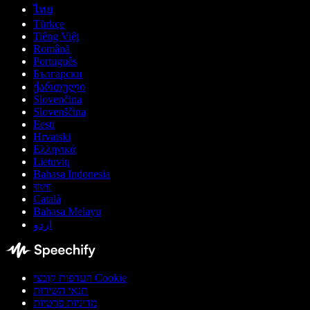
ไทย
Türkçe
Tiếng Việt
Română
Português
Български
ქართული
Slovenčina
Slovenščina
Eesti
Hrvatski
Ελληνικά
Lietuvių
Bahasa Indonesia
বাংলা
Català
Bahasa Melayu
اردو
העדפות קובצי Cookie
תנאי השירות
מדיניות פרטיות