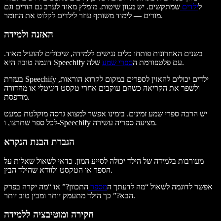
ל
ילדים
שמתקשים. יש מגוון שיטות. מומלץ מאוד לערב גם הורים וגם
מורים — לימוד משותף עוזר לילדים לקלוט את החומר.
האזנה ולמידה
בשנים האחרונות פותחו כלים נגישים ללמידה, שיכולים להועיל מאוד.
שלה.
דוגמה טובה היא Speechify עם פלטפורמת ה
ספרי שמע
בעזרת Speechify ילדים יכולים להאזין לספרים במקום לקרוא הוראות,
ולשפר את הקריאה כשהם עוקבים אחרי טקסט דיגיטלי או מהדורה
מודפסת.
יש הרבה ספרי שמע זמינים. בימינו אפשר למצוא גרסה מוקלטת כמעט
לכל ספר שתרצו, ו-Speechify מציעה ספריה עשירה.
הגברת הבנת הנקרא
מעורבות בלמידה של הילד יכולה לסייע המון. כדאי לשאול שאלות על
הספר או הטקסט ולוודא שהילד הבין.
אפשר לדוגמה לשאול “מה לדעתך ה
מספר
התכוון?” או “מה יקרה בפרק
הבא?” כך הילד מתעמק יותר ומבין טוב יותר.
חקירה ומוטיבציה ללמידה