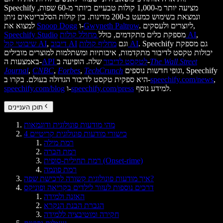
Speechify מציעה יותר מ-1,000 קולות טבעיים ביותר מ-60 שפות,
ונמצאת בשימוש כמעט ב-200 מדינות. בין קולות הסלבריטאים ניתן
. ליוצרים ולעסקים,
Gwyneth Paltrow
ו-
Snoop Dogg
למצוא את
,
מחולל קולות AI
מספקת כלים מתקדמים, כולל
Speechify Studio
. Speechify גם מספקת
מחליף קולות AI
וגם
דיבוב AI
,
שיבוטי קול AI
יכולות טקסט לדיבור מתקדמות, איכותיות ומשתלמות למוצרים מובילים
The Wall Street
שלה. הופיעה ב-
API לטקסט לדיבור
באמצעות ה-
וגופי חדשות נוספים, Speechify
TechCrunch
,
Forbes
,
CNBC
,
Journal
,
speechify.com/news
היא ספקית טקסט לדיבור הגדולה בעולם. בקרו ב-
למידע נוסף.
speechify.com/press
ו-
speechify.com/blog
תוכן העניינים
מהי מודעות פונולוגית ודוגמאות
4 כישורי מודעות פונולוגית קריטיים
רמת מילה
רמת הברה
רמת תחילית-סופית (Onset-rime)
רמת פונמה
איך מודעות פונולוגית קשורה לרכישת שפה?
דרכים נוספות לעזור לילדים בקריאה ופוניקס
האזנה ולמידה
הגברת הבנת הנקרא
חקירה ומוטיבציה ללמידה