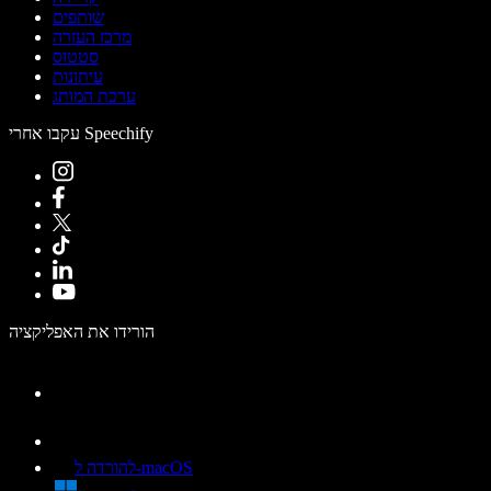
שותפים
מרכז העזרה
סטטוס
עיתונות
ערכת המותג
עקבו אחרי Speechify
הורידו את האפליקציה
להורדה ל-macOS