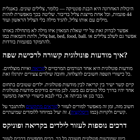
היכולת האחרונה היא הבנת פונטיקה — כלומר, צלילים שונים. באנגלית
44 פונמות, וכל אחת מייצגת צליל בדיבור. שליטה בכך מאפשרת לזהות
מילים עם אותו צליל, להגיד מילה בלי הצליל הראשון ועוד.
אפשר לבדוק זאת על ידי שאלת המאזין איזו מילה לא מתחילה באותו
צליל, ולתת דוגמאות כמו bat, bed, food, ball. אפשר גם לשלב צלילים או
להתמקד בפונמות בודדות.
איך מודעות פונולוגית קשורה לרכישת שפה?
מודעות פונולוגית היא אחד הגורמים המרכזיים ל
קריאה
ואיות מוצלחים.
כל כישורי השפה חשובים להצלחה, וחובה שילדים צעירים יתרגלו זאת.
קיים קשר ישיר בין קריאה לבין מודעות פונולוגית. ילדים שטובים בתחום
אחד יהיו בדרך כלל טובים גם בשני. לכן מורים בודקים מודעות פונולוגית
כבר בגן או בכיתה א', כדי לנבא כישורי קריאה בהמשך.
חשוב מזה, זמן זה מאפשר למורים לעזור ל
קוראים מתקשים
ולהתגבר על
). זה יעיל במיוחד ללומדים שמיעתיים.
קשיים ולקויות (כמו
דיסלקציה
דרכים נוספות לעזור לילדים בקריאה ופוניקס
כיוון שמודעות פונולוגית חשובה כל כך, רבים מחפשים דרכים לעזור