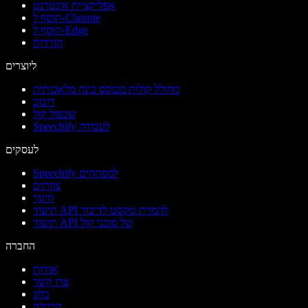
אפליקציית אינטרנט
תוסף ל-Chrome
תוסף ל-Edge
הורדות
ליוצרים
מחולל קולות מבוסס בינה מלאכותית
דיבוב
שכפול קול
Speechify לעבודה
לעסקים
Speechify למפתחים
צוותים
חינוך
תיעוד API להמרת טקסט לדיבור
תיעוד API של סוכני קול
החברה
אודות
צרו קשר
בלוג
קריירה