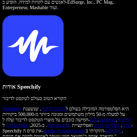
לאנשים עם לקויות למידה. הופיע ב-EdSurge, Inc., PC Mag,
Entrepreneur, Mashable ועוד.
אודות Speechify
הקורא הטוב בעולם לטקסט לדיבור
היא הפלטפורמה המובילה בעולם ל
טקסט לדיבור
, שנשענת
Speechify
על למעלה מ-50 מיליון משתמשים ומגובה ביותר מ-500,000 ביקורות
הרחבת
,
Android
,
iOS
חמישה כוכבים על מוצרי הטקסט לדיבור שלה ל-
כרום
,
אפליקציית ווב
ואפליקציית
דסקטופ למק
. ב-2025,
אפל העניקה
ל-
,
WWDC
היוקרתי ב-
Apple Design Award
Speechify את פרס ה-
ותיארה אותה כ"משאב חיוני שעוזר לאנשים לחיות את חייהם."