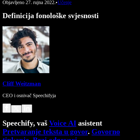
Objavljeno
27. rujna 2022.
•
Učenje
Definicija fonološke svjesnosti
Cliff Weitzman
CEO i osnivač Speechifyja
Speechify, vaš
Voice AI
asistent
Pretvaranje teksta u govor
.
Govorno