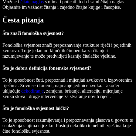
Možete i
čitate naglas
s njima i poticati ih da i sami čitaju naglas.
Objasnite im važnost čitanja i zajedno čitajte knjige i časopise.
Česta pitanja
Što znači fonološka svjesnost?
Fonološka svjesnost znači prepoznavanje strukture riječi i pojedinih
zvukova. To je jedan od ključnih čimbenika za čitanje i
razumijevanje te može predvidjeti kasnije čitalačke vještine.
Što je dobra definicija fonemske svjesnosti?
To je sposobnost čuti, prepoznati i mijenjati zvukove u izgovorenim
riječima. Zovu se i fonemi, najmanje jedinice zvuka. Također
uključuje
dekodiranje
, zamjenu, brisanje, aliteraciju, mijenjanje
zvuka slova i druge intervencije za stvaranje novih riječi.
Što je fonološka svjesnost laički?
To je sposobnost razumijevanja i prepoznavanja glasova u govoru te
snalaženja s njima u jeziku. Postoji nekoliko temeljnih vještina koje
čine fonološku svjesnost.