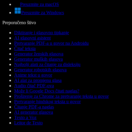
Preuzmite za macOS
Preuzmite za Windows
Preporučeno štivo
Diktiranje i glasovno tipkanje
AI glasovni asistent
Pretvaranje PDF-a u govor na Androidu
Čitač teksta
Generator ženskih glasova
Generator muških glasova
Najbolji alati za čitanje za disleksiju
Generator robotskih glasova
Anime tekst u govor
AI alat za promjenu glasa
Audio čitač PDF-ova
Može li Google Docs čitati naglas?
Proširenje za Chrome za pretvaranje teksta u govor
Pretvaranje hindskog teksta u govor
Čitanje PDF-a naglas
AI generator glasova
Texto a Voz
Leitor de Texto