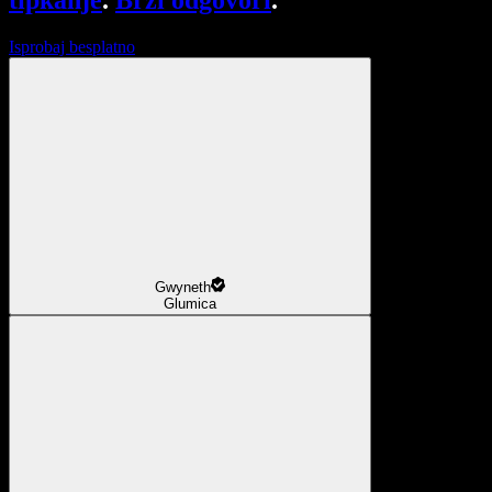
tipkanje
.
Brzi odgovori
.
Isprobaj besplatno
Gwyneth
Glumica