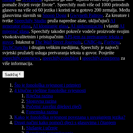
pomaže živjeti svoje živote”. Speechify nudi više od 1000 prirodnih
glasova na više od 60 jezika i koristi se u gotovo 200 zemalja. Među
glasovima slavnih su
Snoop Dogg
i
Gwyneth Paltrow
. Za kreatore i
tvrtke
Speechify Studio
pruža napredne alate, uključujući
AI
generator glasa
,
AI kloniranje glasa
,
AI sinkronizaciju
i vlastiti
AI
mijenjač glasa
. Speechify također pokreće vodeće proizvode svojim
visokokvalitetnim i pristupačnim
API-jem za pretvaranje teksta u
govor
. Istaknut u
The Wall Street Journalu
,
CNBC-ju
,
Forbesu
,
TechCrunchu
i drugim velikim medijima, Speechify je najveći
svjetski pružatelj usluga pretvaranja teksta u govor. Posjetite
speechify.com/news
,
speechify.com/blog
i
speechify.com/press
za
više informacija.
Sadržaj
Što je fonološka svjesnost i primjeri
4 ključne vještine fonološke svjesnosti
Riječna razina
Slogovna razina
Početni/ završni dijelovi riječi
Fonemska razina
Kako je fonološka svjesnost povezana s usvajanjem jezika?
Drugi načini kako pomoći djeci s glasovima i čitanjem
Slušanje i učenje