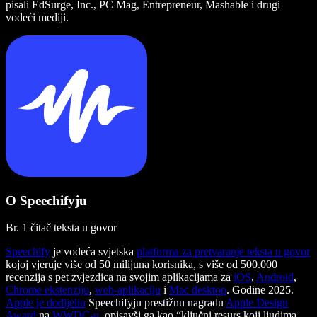
pisali EdSurge, Inc., PC Mag, Entrepreneur, Mashable i drugi
vodeći mediji.
O Speechifyju
Br. 1 čitač teksta u govor
Speechify
je vodeća svjetska
platforma za pretvaranje teksta u govor
kojoj vjeruje više od 50 milijuna korisnika, s više od 500.000
recenzija s pet zvjezdica na svojim aplikacijama za
iOS
,
Android
,
Chrome ekstenziju
,
web-aplikaciju
i
Mac desktop
. Godine 2025.
Apple je dodijelio
Speechifyju prestižnu nagradu
Apple Design
Award
na
WWDC-u
, opisavši ga kao “ključni resurs koji ljudima