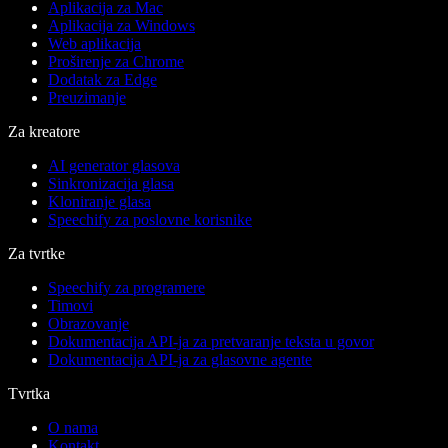
Aplikacija za Mac
Aplikacija za Windows
Web aplikacija
Proširenje za Chrome
Dodatak za Edge
Preuzimanje
Za kreatore
AI generator glasova
Sinkronizacija glasa
Kloniranje glasa
Speechify za poslovne korisnike
Za tvrtke
Speechify za programere
Timovi
Obrazovanje
Dokumentacija API-ja za pretvaranje teksta u govor
Dokumentacija API-ja za glasovne agente
Tvrtka
O nama
Kontakt