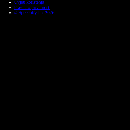
Uvjeti korištenja
Pravila o privatnosti
© Speechify Inc 2026