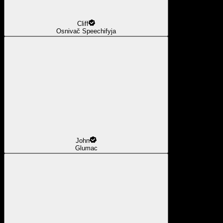
Cliff
Osnivač Speechifyja
John
Glumac