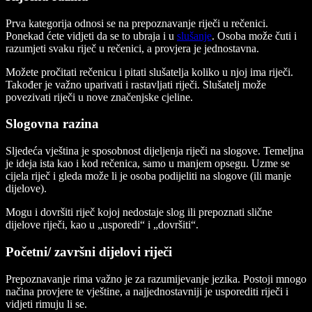
Prva kategorija odnosi se na prepoznavanje riječi u rečenici.
Ponekad ćete vidjeti da se to ubraja i u
slušanje
. Osoba može čuti i
razumjeti svaku riječ u rečenici, a provjera je jednostavna.
Možete pročitati rečenicu i pitati slušatelja koliko u njoj ima riječi.
Također je važno uparivati i rastavljati riječi. Slušatelj može
povezivati riječi u nove značenjske cjeline.
Slogovna razina
Sljedeća vještina je sposobnost dijeljenja riječi na slogove. Temeljna
je ideja ista kao i kod rečenica, samo u manjem opsegu. Uzme se
cijela riječ i gleda može li je osoba podijeliti na slogove (ili manje
dijelove).
Mogu i dovršiti riječ kojoj nedostaje slog ili prepoznati slične
dijelove riječi, kao u „usporedi“ i „dovršiti“.
Početni/ završni dijelovi riječi
Prepoznavanje rima važno je za razumijevanje jezika. Postoji mnogo
načina provjere te vještine, a najjednostavniji je usporediti riječi i
vidjeti rimuju li se.