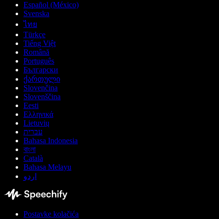
Español (México)
Svenska
ไทย
Türkçe
Tiếng Việt
Română
Português
Български
ქართული
Slovenčina
Slovenščina
Eesti
Ελληνικά
Lietuvių
עברית
Bahasa Indonesia
বাংলা
Català
Bahasa Melayu
اردو
Postavke kolačića