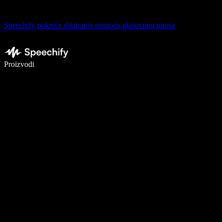
Speechify pokreće diktiranje pomoću glasovnog unosa
Pišite 5× brže uz glasovno diktiranje
Proizvodi
Saznajte više