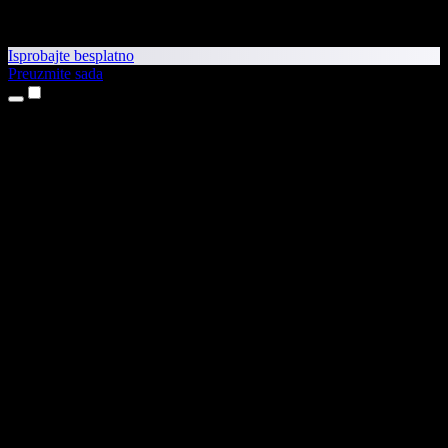
Isprobajte besplatno
Preuzmite sada
Proizvodi
Pretvaranje teksta u govor
Aplikacije za iPhone i iPad
Aplikacija za Android
Proširenje za Chrome
Proširenje za Edge
Web-aplikacija
Aplikacija za Mac
Aplikacija za Windows