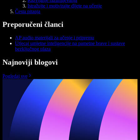
Razvijanje razumijevanja
Istražujte i motivirajte dijete na učenje
Česta pitanja
Preporučeni članci
AP audio materijali za učenje i pripremu
Utjecaj umjetne inteligencije na pametne brave i sustave
bezključnog ulaza
Najnoviji blogovi
Pogledaj sve