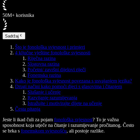
50M+ korisnika
Sadržaj
Što je fonološka svjesnost i primjeri
4 ključne vještine fonološke svjesnosti
Riječna razina
Slogovna razina
Početni/ završni dijelovi riječi
Fonemska razina
Kako je fonološka svjesnost povezana s usvajanjem jezika?
Drugi načini kako pomoći djeci s glasovima i čitanjem
Slušanje i učenje
Razvijanje razumijevanja
Istražujte i motivirajte dijete na učenje
Česta pitanja
Jeste li ikad čuli za pojam
fonološka svjesnost
? To je važna
sposobnost koja utječe na čitanje i razumijevanje pročitanog. Često
se brka s
fonemskom svjesnošću
, ali postoje razlike.