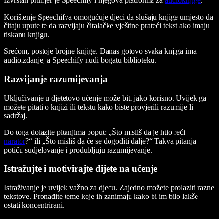
Izvrstan primjer je Speechify i njegova platforma za
audioknjige
.
Korištenje Speechifya omogućuje djeci da slušaju knjige umjesto da
čitaju upute te da razvijaju čitalačke vještine prateći tekst ako imaju
tiskanu knjigu.
Srećom, postoje brojne knjige. Danas gotovo svaka knjiga ima
audioizdanje, a Speechify nudi bogatu biblioteku.
Razvijanje razumijevanja
Uključivanje u djetetovo učenje može biti jako korisno. Uvijek ga
možete pitati o knjizi ili tekstu kako biste provjerili razumije li
sadržaj.
Do toga dolazite pitanjima poput: „Što misliš da je htio reći
narator
?“ ili „Što misliš da će se dogoditi dalje?“ Takva pitanja
potiču sudjelovanje i produbljuju razumijevanje.
Istražujte i motivirajte dijete na učenje
Istraživanje je uvijek važno za djecu. Zajedno možete prolaziti razne
tekstove. Pronađite teme koje ih zanimaju kako bi im bilo lakše
ostati koncentrirani.