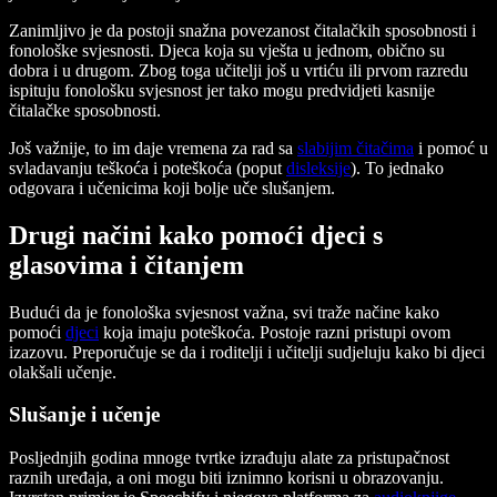
Zanimljivo je da postoji snažna povezanost čitalačkih sposobnosti i
fonološke svjesnosti. Djeca koja su vješta u jednom, obično su
dobra i u drugom. Zbog toga učitelji još u vrtiću ili prvom razredu
ispituju fonološku svjesnost jer tako mogu predvidjeti kasnije
čitalačke sposobnosti.
Još važnije, to im daje vremena za rad sa
slabijim čitačima
i pomoć u
svladavanju teškoća i poteškoća (poput
disleksije
). To jednako
odgovara i učenicima koji bolje uče slušanjem.
Drugi načini kako pomoći djeci s
glasovima i čitanjem
Budući da je fonološka svjesnost važna, svi traže načine kako
pomoći
djeci
koja imaju poteškoća. Postoje razni pristupi ovom
izazovu. Preporučuje se da i roditelji i učitelji sudjeluju kako bi djeci
olakšali učenje.
Slušanje i učenje
Posljednjih godina mnoge tvrtke izrađuju alate za pristupačnost
raznih uređaja, a oni mogu biti iznimno korisni u obrazovanju.