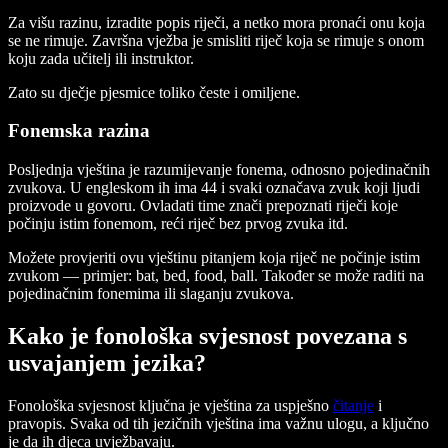
Za višu razinu, izradite popis riječi, a netko mora pronaći onu koja
se ne rimuje. Završna vježba je smisliti riječ koja se rimuje s onom
koju zada učitelj ili instruktor.
Zato su dječje pjesmice toliko česte i omiljene.
Fonemska razina
Posljednja vještina je razumijevanje fonema, odnosno pojedinačnih
zvukova. U engleskom ih ima 44 i svaki označava zvuk koji ljudi
proizvode u govoru. Ovladati time znači prepoznati riječi koje
počinju istim fonemom, reći riječ bez prvog zvuka itd.
Možete provjeriti ovu vještinu pitanjem koja riječ ne počinje istim
zvukom — primjer: bat, bed, food, ball. Također se može raditi na
pojedinačnim fonemima ili slaganju zvukova.
Kako je fonološka svjesnost povezana s
usvajanjem jezika?
Fonološka svjesnost ključna je vještina za uspješno
čitanje
i
pravopis. Svaka od tih jezičnih vještina ima važnu ulogu, a ključno
je da ih djeca uvježbavaju.