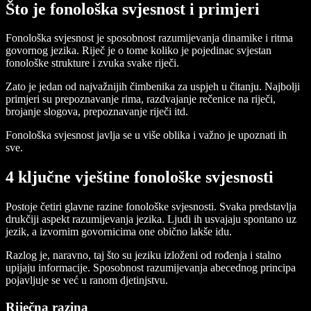
Što je fonološka svjesnost i primjeri
Fonološka svjesnost je sposobnost razumijevanja dinamike i ritma
govornog jezika. Riječ je o tome koliko je pojedinac svjestan
fonološke strukture i zvuka svake riječi.
Zato je jedan od najvažnijih čimbenika za uspjeh u čitanju. Najbolji
primjeri su prepoznavanje rima, razdvajanje rečenice na riječi,
brojanje slogova, prepoznavanje riječi itd.
Fonološka svjesnost javlja se u više oblika i važno je upoznati ih
sve.
4 ključne vještine fonološke svjesnosti
Postoje četiri glavne razine fonološke svjesnosti. Svaka predstavlja
drukčiji aspekt razumijevanja jezika. Ljudi ih usvajaju spontano uz
jezik, a izvornim govornicima one obično lakše idu.
Razlog je, naravno, taj što su jeziku izloženi od rođenja i stalno
upijaju informacije. Sposobnost razumijevanja abecednog principa
pojavljuje se već u ranom djetinjstvu.
Riječna razina