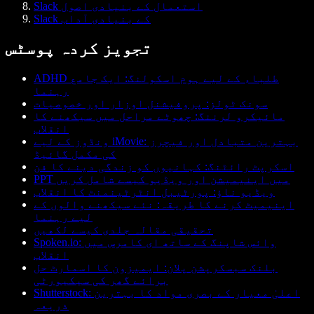
Slack استعمال کے بنیادی اصول
Slack کے بنیادی آداب
تجویز کردہ پوسٹس
ADHD طلباء کے لیے ہوم اسکولنگ: ایک جامع
رہنما
سونک ٹولز: پروفیشنل اوزار اور خصوصیات
مائیکرو لرننگ: چھوٹے مراحل میں سیکھنے کا
انقلاب
ونڈوز کے لیے iMovie: بہترین متبادل اور فیچرز
کی مکمل گائیڈ
اسکرپٹ رائٹنگ: کہانیوں کو زندگی دینے کا فن
PPT میں اینیمیشن اور ویڈیو کیسے شامل کریں
ویڈیو ناؤ: پورٹیبل انٹرٹینمنٹ کا انقلاب
اینیمیٹ کرنے کا طریقہ: نئے سیکھنے والوں کے
لیے رہنما
تحقیقی مقالہ جلدی کیسے لکھیں
Spoken.io: وائس شاپنگ کے ساتھ ای کامرس میں
انقلاب
بلنک سبسکرپشن پلان: ایمیزون کا اسمارٹ حل
برائے گھر کی سیکیورٹی
Shutterstock: اعلیٰ معیار کے بصری مواد کا بہترین
ذریعہ