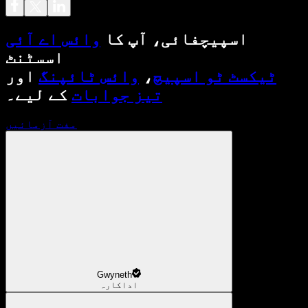
اسپیچفائی، آپ کا
وائس اے آئی
اسسٹنٹ
ٹیکسٹ ٹو اسپیچ
،
وائس ٹائپنگ
اور
تیز جوابات
کے لیے۔
مفت آزمائیں
Gwyneth
اداکارہ