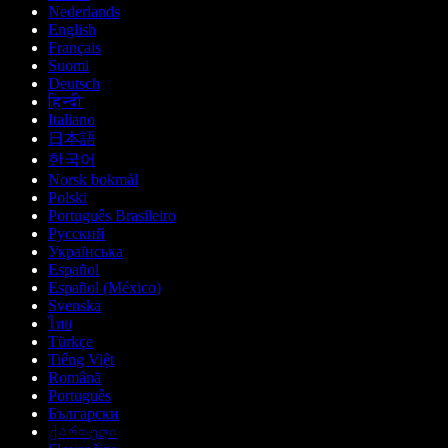
Nederlands
English
Français
Suomi
Deutsch
हिन्दी
Italiano
日本語
한국어
Norsk bokmål
Polski
Português Brasileiro
Русский
Українська
Español
Español (México)
Svenska
ไทย
Türkçe
Tiếng Việt
Română
Português
Български
ქართული