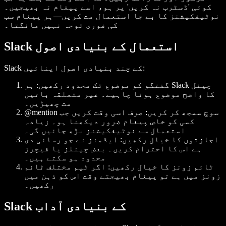
کوئی 'ڈسٹرب نہ کریں' پر ہو، اسے پیغام نہ بھیجیں۔
نوٹیفکیشنز کا بے جا استعمال مت کریں—ہر پیغام سب
کی فوری توجہ نہیں مانگتا۔
Slack استعمال کے بنیادی اصول
Slack کے چند بنیادی اصول اپنائیں:
گفتگو کو موضوع تک محدود رکھیں: ہر Slack چینل
کا واضح موضوع ہونا چاہیے۔ غیر متعلقہ باتیں
مت چھیڑیں۔
@mention سوچ سمجھ کر کریں: صرف اسی وقت کریں جب
کسی کو خاص پیغام ضرور دیکھنا ہو۔ زیادہ
استعمال سے نوٹیفکیشنز بڑھ جائیں گی۔
اجازتوں کا خیال رکھیں: ایڈمنز نے جو رسائی دی
ہے اس کا احترام کریں۔ بعض چینلز یا فیچرز
محدود ہو سکتے ہیں۔
ٹائم زونز کا خیال رکھیں: اگر ٹیم مختلف ٹائم
زونز میں ہے تو پیغام بھیجتے وقت اس کو ذہن میں
رکھیں۔
Slack کے بنیادی آداب