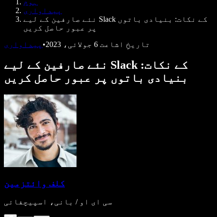
ہوم
ڈویلپرز کے لیے Speechify
پیداواری
نئے صارفین کے لیے Slack کے نکات: بنیادی باتوں
پر عبور حاصل کریں
تاریخِ اشاعت
6 جولائی، 2023
•
پیداواری
نئے صارفین کے لیے Slack کے نکات:
بنیادی باتوں پر عبور حاصل کریں
کلف وائتزمین
سی ای او / بانی، اسپیچفائی