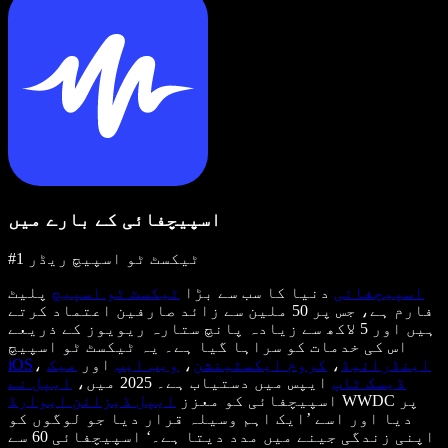
اسپیچفائی کے بارے میں
#1 ٹیکسٹ ٹو اسپیچ ریڈر
اسپیچفائی
دنیا کا سب سے بڑا
ٹیکسٹ ٹو اسپیچ
پلیٹ
فارم ہے، جس پر 50 ملین سے زائد صارفین اعتماد کرتے
ہیں اور 5 لاکھ سے زیادہ پانچ ستارہ ریویوز کے ذریعے
اس کی خدمات کو سراہا گیا ہے۔ یہ ٹیکسٹ ٹو اسپیچ
اینڈرائیڈ
،
کروم ایکسٹینشن
،
ویب ایپ
اور
میک
،
iOS
ڈیسک ٹاپ
ایپس میں دستیاب ہے۔ 2025 میں،
ایپل نے
WWDC پر
اسپیچفائی کو معزز
ایپل ڈیزائن ایوارڈ
دیا اور اسے ’ایک اہم وسیلہ قرار دیا جو لوگوں کو
اپنی زندگی جینے میں مدد دیتا ہے۔‘ اسپیچفائی 60 سے