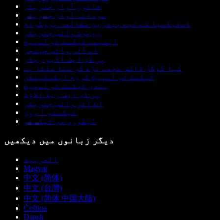
خاتون آواز جنریٹر
مردانہ آواز جنریٹر
ڈسلیکسیا کے لیے بہترین مطالعہ پروگرام
روبوٹ وائس جنریٹر
اینیمے ٹیکسٹ ٹو اسپیچ
اے آئی وائس چینجر
پی ڈی ایف آڈیو ریڈر
کیا گوگل ڈاکس مجھے پڑھ کر سنا سکتا ہے
ٹیکسٹ ٹو اسپیچ کروم ایکسٹینشن
ہندی ٹیکسٹ ٹو اسپیچ
پی ڈی ایف ریڈ الاؤڈ
اے آئی وائس جنریٹر
ٹیکستو آ ووز
لیطوری دی ٹیکسٹو
دیگر زبانوں میں دیکھیں
العربية
Magyar
中文 (简体)
中文 (台灣)
中文 (简体 中国大陆)
Čeština
Dansk