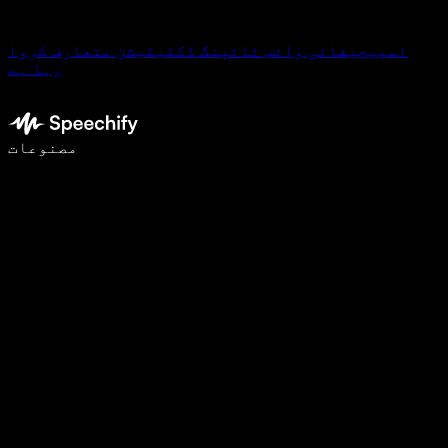
اسپیچیفائی وائس ٹائپنگ ڈکٹیٹیشن متعارف کروا
رہا ہے
وائس ٹائپنگ کے ساتھ 5 گنا تیزی سے لکھیں
مصنوعات
مزید جانیں