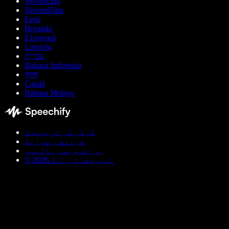
Slovenčina
Slovenščina
Eesti
Hrvatski
Ελληνικά
Lietuvių
עברית
Bahasa Indonesia
বাংলা
Català
Bahasa Melayu
کوکی کی ترجیحات
شرائط و ضوابط
پرائیویسی پالیسی
© اسپیچفائی انک 2026