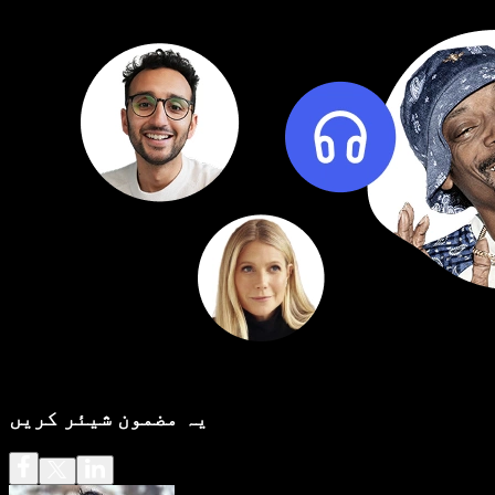
یہ مضمون شیئر کریں