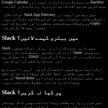
Google Calendar سے میٹنگ ری مائنڈرز لیں، اور Slackbot
سیٹ کریں جو سوالات کے جواب دے یا ری مائنڈرز لگائے۔
اس کے علاوہ Slack App Directory میں بہت سی ایپس اور
انٹیگریشنز دستیاب ہیں جو اس کی صلاحیت بڑھاتی ہیں۔
پروجیکٹ مینجمنٹ، منظوری اور تفریح کے لیے Giphy
جیسی ایپس شامل کریں۔
Slack میں بہتری کیسے لائیں؟
Slack میں ماہر بننے کا راز یہ ہے کہ اس کے فیچرز
آزما کر دیکھیں۔ سلیش کمانڈز جیسے '/mute' سے چینل
خاموش کریں، '/DND' سے ڈسٹرب نہ کریں موڈ آن کریں،
اور نئے شارٹ کٹس ٹرائی کریں۔
ایڈوانسڈ سرچ فیچر استعمال کریں۔ اوپر دائیں سرچ
باکس میں مطلوبہ لفظ لکھ کر پیغام یا فائل تلاش
کریں۔ 'Saved Items' فیچر بھی استعمال کریں، جہاں اہم
پیغامات یا فائلز محفوظ رکھ سکتے ہیں۔
Slack پر کیا نہ کریں؟
غیر ضروری یا بے مطلب پیغامات سے بچیں تاکہ چینلز
مرکوز اور کارآمد رہیں۔ کام کے وقت کے بعد یا جب