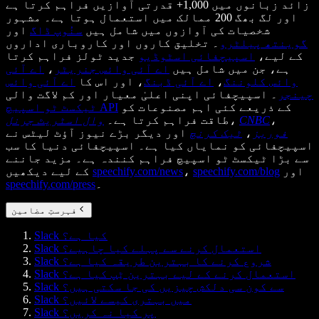
زائد زبانوں میں 1,000+ قدرتی آوازیں فراہم کرتا ہے
اور لگ بھگ 200 ممالک میں استعمال ہوتا ہے۔ مشہور
شخصیات کی آوازوں میں شامل ہیں
سنُوپ ڈاگ
اور
گوینتھ پیلٹرو
۔ تخلیق کاروں اور کاروباری اداروں
کے لیے،
اسپیچفائی اسٹوڈیو
جدید ٹولز فراہم کرتا
ہے، جن میں شامل ہیں
اے آئی وائس جنریٹر
،
اے آئی
وائس کلوننگ
،
اے آئی ڈبنگ
، اور اس کا
اے آئی وائس
چینجر
۔ اسپیچفائی اپنی اعلیٰ معیار اور کم لاگت والی
کے ذریعے کئی اہم مصنوعات کو
ٹیکسٹ ٹو اسپیچ API
،
CNBC
،
طاقت فراہم کرتا ہے۔
وال اسٹریٹ جرنل
فوربز
،
ٹیک کرنچ
اور دیگر بڑے نیوز آؤٹ لیٹس نے
اسپیچفائی کو نمایاں کیا ہے۔ اسپیچفائی دنیا کا سب
سے بڑا ٹیکسٹ ٹو اسپیچ فراہم کنندہ ہے۔ مزید جاننے
اور
speechify.com/blog
،
speechify.com/news
کے لیے دیکھیں
۔
speechify.com/press
فہرستِ مضامین
Slack کیا ہے؟
Slack استعمال کرنے سے پہلے کیا چاہیے؟
Slack شروع کرنے کا بہترین طریقہ کیا ہے؟
Slack استعمال کرنے کے لیے بہترین ٹِپ کیا ہے؟
Slack سے کون سی دلکش چیزیں کی جا سکتی ہیں؟
Slack میں بہتری کیسے لائیں؟
Slack پر کیا نہ کریں؟