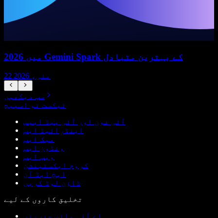
2026 میں Gemini Spark کے بہترین متبادل
22 مئی، 2026
سب دیکھیں
ٹیکسٹ ٹو اسپیچ
آئی فون اور آئی پیڈ ایپس
اینڈرائیڈ ایپ
میک ایپ
ونڈوز ایپ
ویب ایپ
کروم ایکسٹینشن
ایج ایڈ آن
ڈاؤن لوڈ کریں
تخلیق کاروں کے لیے
اے آئی وائس جنریٹر