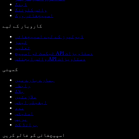
ڈبنگ
وائس کلوننگ
اسپیچفائی ورک
کاروبار کے لیے
ڈیولپرز کے لیے اسپیچفائی
ٹیمز
تعلیم
ٹیکسٹ ٹو اسپیچ API دستاویزات
وائس ایجنٹس API دستاویزات
کمپنی
ہمارے بارے میں
رابطہ
بلاگ
ملازمتیں
ایفیلی ایٹس
مدد
اسٹیٹس
پریس
برانڈ کٹ
اسپیچفائی کو فالو کریں