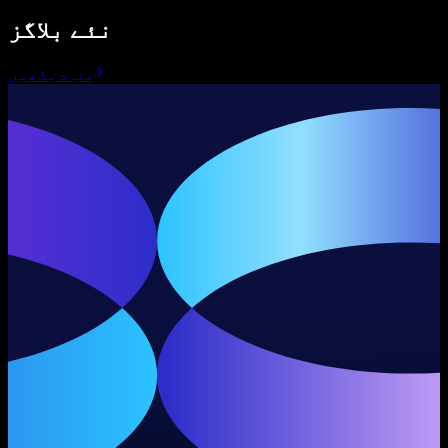
نئے بلاگز
سب دیکھیں