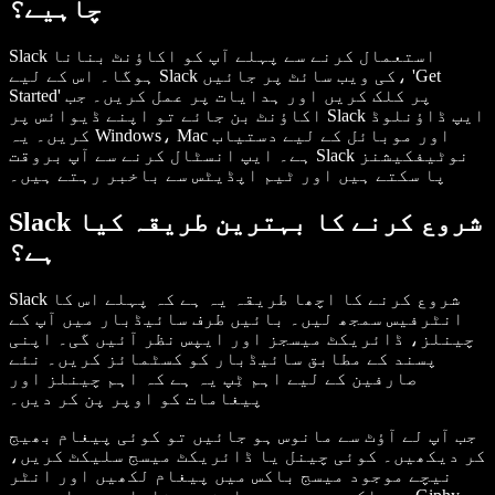
چاہیے؟
Slack استعمال کرنے سے پہلے آپ کو اکاؤنٹ بنانا
ہوگا۔ اس کے لیے Slack کی ویب سائٹ پر جائیں، 'Get
Started' پر کلک کریں اور ہدایات پر عمل کریں۔ جب
اکاؤنٹ بن جائے تو اپنے ڈیوائس پر Slack ایپ ڈاؤنلوڈ
کریں۔ یہ Windows، Mac اور موبائل کے لیے دستیاب
ہے۔ ایپ انسٹال کرنے سے آپ بروقت Slack نوٹیفکیشنز
پا سکتے ہیں اور ٹیم اپڈیٹس سے باخبر رہتے ہیں۔
Slack شروع کرنے کا بہترین طریقہ کیا
ہے؟
Slack شروع کرنے کا اچھا طریقہ یہ ہے کہ پہلے اس کا
انٹرفیس سمجھ لیں۔ بائیں طرف سائیڈبار میں آپ کے
چینلز، ڈائریکٹ میسجز اور ایپس نظر آئیں گی۔ اپنی
پسند کے مطابق سائیڈبار کو کسٹمائز کریں۔ نئے
صارفین کے لیے اہم ٹِپ یہ ہے کہ اہم چینلز اور
پیغامات کو اوپر پن کر دیں۔
جب آپ لے آؤٹ سے مانوس ہو جائیں تو کوئی پیغام بھیج
کر دیکھیں۔ کوئی چینل یا ڈائریکٹ میسج سلیکٹ کریں،
نیچے موجود میسج باکس میں پیغام لکھیں اور انٹر