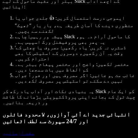
بہتر اور مثبت ماحول کے لیے Slack کے اچھے آداب
اپنائیں:
ایموجی درست استعمال کریں: 👍 جلدی جواب یا
منظوری دینے کا آسان طریقہ ہے، بار بار "ٹھیک"
لکھنے سے بچیں۔
پیشہ ور رہیں: چاہے Slack کا ماحول آرام دہ ہو،
یہ پھر بھی پروفیشنل ورک اسپیس ہے۔
'ڈسٹرب نہ کریں' یاد رکھیں: مصروف یا چھٹی کے
وقت یہ آن رکھیں، دوسروں کے اسٹیٹس کا بھی
احترام کریں۔
مختصر لکھیں: واضح اور مختصر پیغام بہتر ہے۔
کم الفاظ میں بات سمجھا دیں۔
غائب مت ہو جائیں: اگر مصروف ہیں اور فوراً جواب
نہیں دے سکتے تو اسٹیٹس پر مصروف لکھ دیں۔
یہ بنیادی نکات اور آداب یاد رکھ کر Slack کو ایک عام
چیٹ ٹول کے بجائے اپنی پروڈکٹیویٹی بڑھانے کا طاقت
ور ذریعہ بنائیں۔
انتہائی جدید اے آئی آوازوں، لامحدود فائلوں
اور 24/7 سپورٹ سے لطف اٹھائیں
مفت آزمائیں