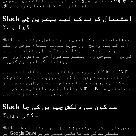
دباکر بھیج دیں۔ اپنے پیغامات میں ایموجی، Giphy سے
gifs، اور فارمیٹنگ استعمال کریں۔
Slack استعمال کرنے کے لیے بہترین ٹِپ
کیا ہے؟
Slack پیغامات لکھنے کی اچھی مہارت حاصل کرنا سب سے
اہم ٹِپ ہے۔ واضح اور سوچا سمجھا پیغام مؤثر رابطے
میں مدد دیتا ہے۔ فارمیٹنگ سے اہم نکات نمایاں
کریں، ایموجی ری ایکشنز سے فوراً جواب دیں، اور اہم
پیغامات کو اوپر پن کریں۔
کی بورڈ شارٹ کٹس بھی بہت کام آتے ہیں۔ 'Ctrl' یا 'Alt'
کے ساتھ دوسرے بٹن دبا کر آپ تیزی سے بہت سے کام کر
سکتے ہیں، جیسے نیا پیغام بھیجنا، ان ریڈ چینلز
بدلنا یا ری مائنڈر سیٹ کرنا۔ 'Ctrl' + 'K' سے آسانی سے
کسی بھی بات چیت پر جائیں۔
Slack سے کون سی دلکش چیزیں کی جا
سکتی ہیں؟
Slack میں کئی ایڈوانس فیچرز شامل ہیں۔ مثال کے طور
پر Google Drive انٹیگریٹ کر کے فائلیں شیئر کریں،