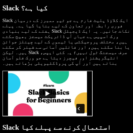
Slack کیا ہے؟
Slack ایک کلاؤڈ پلیٹ فارم ہے جو ٹیم ممبرز کے درمیان
فوری رابطہ اور تعاون کے لیے بنایا گیا ہے۔ پہلے
ہفتے کے لیے بنیادی Slack نکات جانیں۔ یہ ایک ڈیجیٹل
ورک اسپیس ہے جہاں آپ ڈائریکٹ میسجز بھیج سکتے
ہیں، مختلف پروجیکٹس یا ٹیموں کے لیے چینلز جوائن
یا بنا سکتے ہیں، اور فائلیں آسانی سے شیئر کر سکتے
ہیں۔ لیکن Slack صرف میسجنگ ٹول نہیں؛ یہ کئی ایپس،
انٹیگریشنز اور فیچرز دیتا ہے جو ورک فلو آسان
بناتے ہیں اور آپ کی پروڈکٹیویٹی بڑھاتے ہیں۔
Slack استعمال کرنے سے پہلے کیا