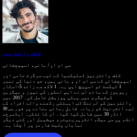
کلف وائتزمین
سی ای او / بانی، اسپیچفائی
کلف وائتزمین ڈسلیکسیا کے لیے سرگرم حامی اور
اسپیچفائی کے سی ای او و بانی ہیں، جو دنیا کی نمبر
1 ٹیکسٹ ٹو اسپیچ ایپ ہے۔ 1 لاکھ سے زائد 5-اسٹار
ریویوز کے ساتھ اس نے ایپ اسٹور کی نیوز و میگزین
کیٹیگری میں پہلی پوزیشن حاصل کی۔ 2017 میں
وائتزمین کو لرننگ ڈس ایبلٹی رکھنے والے افراد کے
لیے انٹرنیٹ کو زیادہ قابلِ رسائی بنانے پر فوربس 30
انڈر 30 میں شامل کیا گیا۔ ان کا تذکرہ ایڈسرج،
انک، پی سی میگ، انٹرپرینیئر، میشیبل اور کئی دیگر
نمایاں پلیٹ فارمز پر آ چکا ہے۔