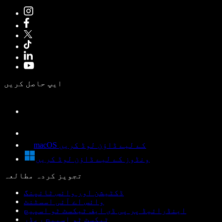
ایپ حاصل کریں
macOS کے لیے ڈاؤن لوڈ کریں
ونڈوز کے لیے ڈاؤن لوڈ کریں
تجویز کردہ مطالعہ
ڈکٹیشن اور وائس ٹائپنگ
وائس اے آئی اسسٹنٹ
اینڈرائیڈ پر پی ڈی ایف ٹیکسٹ ٹو اسپیچ
ٹیکسٹ ٹو اسپیچ ریڈر