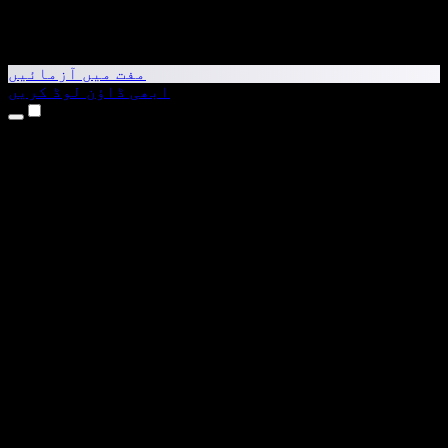
مفت میں آزمائیں
ابھی ڈاؤن لوڈ کریں
مصنوعات
متن کو آواز میں بدلیں
iPhone اور iPad ایپس
Android ایپ
Chrome ایکسٹینشن
Edge ایکسٹینشن
ویب ایپ
Mac ایپ