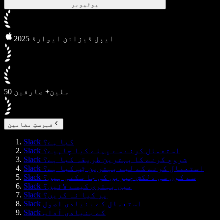
یوٹیوبر
2025 ایپل ڈیزائن ایوارڈ
50 ملین+ صارفین
فہرستِ مضامین
Slack کیا ہے؟
Slack استعمال کرنے سے پہلے کیا چاہیے؟
Slack شروع کرنے کا بہترین طریقہ کیا ہے؟
Slack استعمال کرنے کے لیے بہترین ٹِپ کیا ہے؟
Slack سے کون سی دلکش چیزیں کی جا سکتی ہیں؟
Slack میں بہتری کیسے لائیں؟
Slack پر کیا نہ کریں؟
Slack استعمال کے بنیادی اصول
Slack کے بنیادی آداب