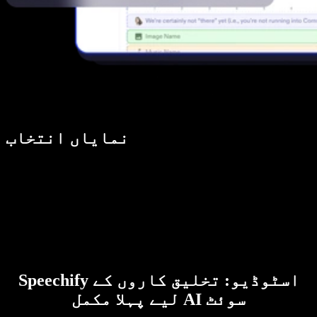
نمایاں انتخاب
Speechify اسٹوڈیو: تخلیق کاروں کے
لیے پہلا مکمل AI سوئٹ