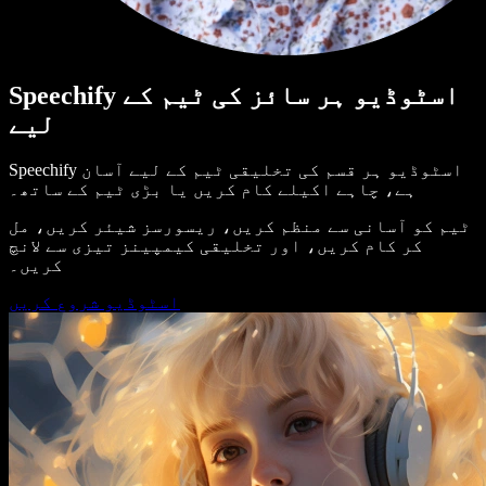
Speechify اسٹوڈیو ہر سائز کی ٹیم کے
لیے
Speechify اسٹوڈیو ہر قسم کی تخلیقی ٹیم کے لیے آسان
ہے، چاہے اکیلے کام کریں یا بڑی ٹیم کے ساتھ۔
ٹیم کو آسانی سے منظم کریں، ریسورسز شیئر کریں، مل
کر کام کریں، اور تخلیقی کیمپینز تیزی سے لانچ
کریں۔
اسٹوڈیو شروع کریں