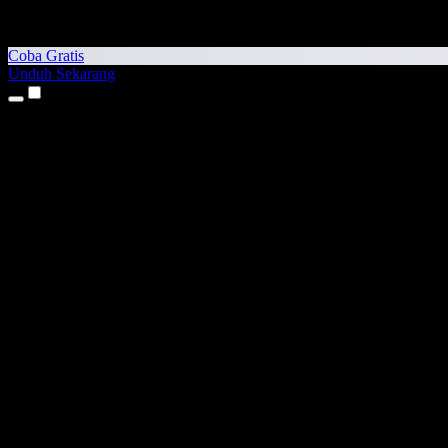
Coba Gratis
Unduh Sekarang
Produk
Teks ke Suara
Aplikasi iPhone & iPad
Aplikasi Android
Ekstensi Chrome
Ekstensi Edge
Aplikasi Web
Aplikasi Mac
Aplikasi Windows