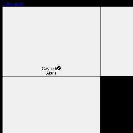
Coba gratis
Gwyneth
Aktris