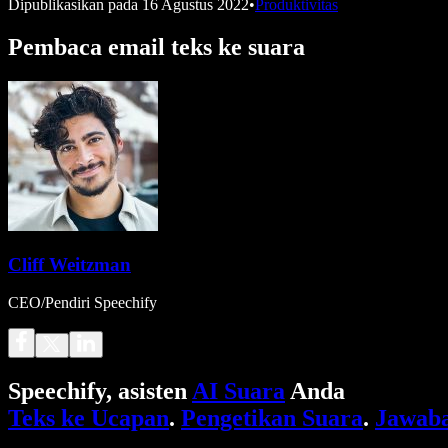
Dipublikasikan pada
16 Agustus 2022
•
Produktivitas
Pembaca email teks ke suara
Cliff Weitzman
CEO/Pendiri Speechify
Speechify, asisten
AI Suara
Anda
Teks ke Ucapan
.
Pengetikan Suara
.
Jawaba