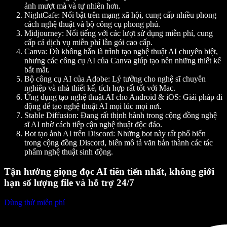
ảnh mượt mà và tự nhiên hơn.
NightCafe
: Nổi bật trên mạng xã hội, cung cấp nhiều phong
cách nghệ thuật và bộ công cụ phong phú.
Midjourney
: Nổi tiếng với các lượt sử dụng miễn phí, cung
cấp cả dịch vụ miễn phí lẫn gói cao cấp.
Canva
: Dù không hẳn là trình tạo nghệ thuật AI chuyên biệt,
nhưng các công cụ AI của Canva giúp tạo nên những thiết kế
bắt mắt.
Bộ công cụ AI của Adobe
: Lý tưởng cho nghệ sĩ chuyên
nghiệp và nhà thiết kế, tích hợp rất tốt với Mac.
Ứng dụng tạo nghệ thuật AI cho Android & iOS
: Giải pháp di
động để tạo nghệ thuật AI mọi lúc mọi nơi.
Stable Diffusion
: Đang rất thịnh hành trong cộng đồng nghệ
sĩ AI nhờ cách tiếp cận nghệ thuật độc đáo.
Bot tạo ảnh AI trên Discord
: Những bot này rất phổ biến
trong cộng đồng Discord, biến mô tả văn bản thành các tác
phẩm nghệ thuật sinh động.
Tận hưởng giọng đọc AI tiên tiến nhất, không giới
hạn số lượng file và hỗ trợ 24/7
Dùng thử miễn phí