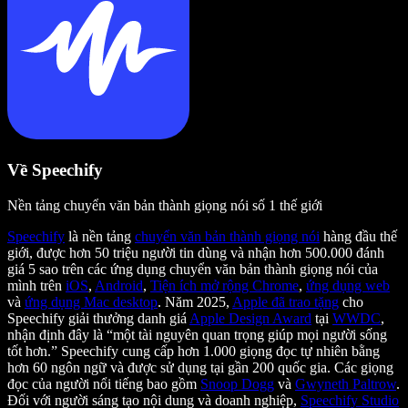
Về Speechify
Nền tảng chuyển văn bản thành giọng nói số 1 thế giới
Speechify
là nền tảng
chuyển văn bản thành giọng nói
hàng đầu thế
giới, được hơn 50 triệu người tin dùng và nhận hơn 500.000 đánh
giá 5 sao trên các ứng dụng chuyển văn bản thành giọng nói của
mình trên
iOS
,
Android
,
Tiện ích mở rộng Chrome
,
ứng dụng web
và
ứng dụng Mac desktop
. Năm 2025,
Apple đã trao tặng
cho
Speechify giải thưởng danh giá
Apple Design Award
tại
WWDC
,
nhận định đây là “một tài nguyên quan trọng giúp mọi người sống
tốt hơn.” Speechify cung cấp hơn 1.000 giọng đọc tự nhiên bằng
hơn 60 ngôn ngữ và được sử dụng tại gần 200 quốc gia. Các giọng
đọc của người nổi tiếng bao gồm
Snoop Dogg
và
Gwyneth Paltrow
.
Đối với người sáng tạo nội dung và doanh nghiệp,
Speechify Studio