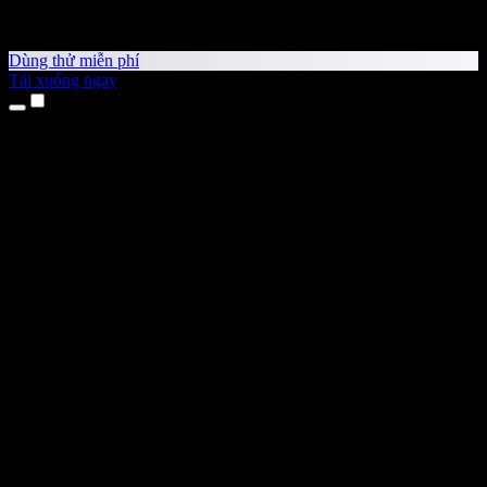
Dùng thử miễn phí
Tải xuống ngay
Sản phẩm
Chuyển văn bản thành giọng nói
Ứng dụng cho iPhone & iPad
Ứng dụng Android
Tiện ích cho Chrome
Tiện ích cho Edge
Ứng dụng web
Ứng dụng cho Mac
Ứng dụng cho Windows