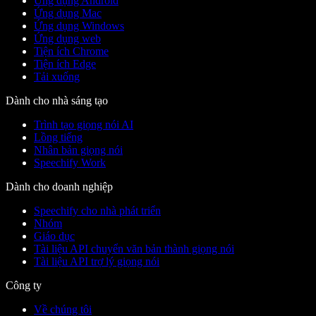
Ứng dụng Android
Ứng dụng Mac
Ứng dụng Windows
Ứng dụng web
Tiện ích Chrome
Tiện ích Edge
Tải xuống
Dành cho nhà sáng tạo
Trình tạo giọng nói AI
Lồng tiếng
Nhân bản giọng nói
Speechify Work
Dành cho doanh nghiệp
Speechify cho nhà phát triển
Nhóm
Giáo dục
Tài liệu API chuyển văn bản thành giọng nói
Tài liệu API trợ lý giọng nói
Công ty
Về chúng tôi