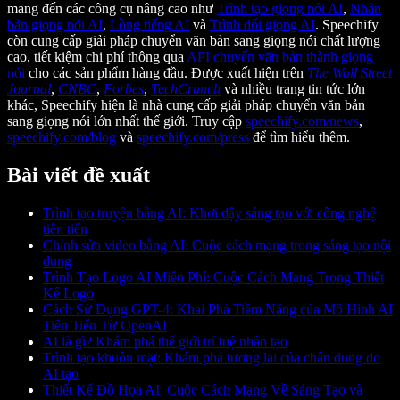
mang đến các công cụ nâng cao như
Trình tạo giọng nói AI
,
Nhân
bản giọng nói AI
,
Lồng tiếng AI
và
Trình đổi giọng AI
. Speechify
còn cung cấp giải pháp chuyển văn bản sang giọng nói chất lượng
cao, tiết kiệm chi phí thông qua
API chuyển văn bản thành giọng
nói
cho các sản phẩm hàng đầu. Được xuất hiện trên
The Wall Street
Journal
,
CNBC
,
Forbes
,
TechCrunch
và nhiều trang tin tức lớn
khác, Speechify hiện là nhà cung cấp giải pháp chuyển văn bản
sang giọng nói lớn nhất thế giới. Truy cập
speechify.com/news
,
speechify.com/blog
và
speechify.com/press
để tìm hiểu thêm.
Bài viết đề xuất
Trình tạo truyện bằng AI: Khơi dậy sáng tạo với công nghệ
tiên tiến
Chỉnh sửa video bằng AI: Cuộc cách mạng trong sáng tạo nội
dung
Trình Tạo Logo AI Miễn Phí: Cuộc Cách Mạng Trong Thiết
Kế Logo
Cách Sử Dụng GPT-4: Khai Phá Tiềm Năng của Mô Hình AI
Tiên Tiến Từ OpenAI
AI là gì? Khám phá thế giới trí tuệ nhân tạo
Trình tạo khuôn mặt: Khám phá tương lai của chân dung do
AI tạo
Thiết Kế Đồ Họa AI: Cuộc Cách Mạng Về Sáng Tạo và