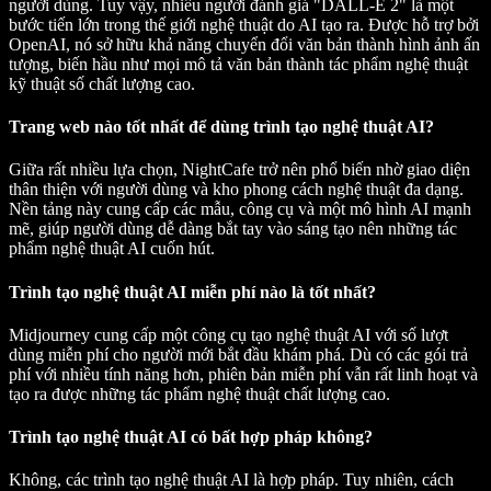
người dùng. Tuy vậy, nhiều người đánh giá "DALL-E 2" là một
bước tiến lớn trong thế giới nghệ thuật do AI tạo ra. Được hỗ trợ bởi
OpenAI, nó sở hữu khả năng chuyển đổi văn bản thành hình ảnh ấn
tượng, biến hầu như mọi mô tả văn bản thành tác phẩm nghệ thuật
kỹ thuật số chất lượng cao.
Trang web nào tốt nhất để dùng trình tạo nghệ thuật AI?
Giữa rất nhiều lựa chọn,
NightCafe
trở nên phổ biến nhờ giao diện
thân thiện với người dùng và kho phong cách nghệ thuật đa dạng.
Nền tảng này cung cấp các mẫu, công cụ và một mô hình AI mạnh
mẽ, giúp người dùng dễ dàng bắt tay vào sáng tạo nên những tác
phẩm nghệ thuật AI cuốn hút.
Trình tạo nghệ thuật AI miễn phí nào là tốt nhất?
Midjourney
cung cấp một công cụ tạo nghệ thuật AI với số lượt
dùng miễn phí cho người mới bắt đầu khám phá. Dù có các gói trả
phí với nhiều tính năng hơn, phiên bản miễn phí vẫn rất linh hoạt và
tạo ra được những tác phẩm nghệ thuật chất lượng cao.
Trình tạo nghệ thuật AI có bất hợp pháp không?
Không, các trình tạo nghệ thuật AI là hợp pháp. Tuy nhiên, cách