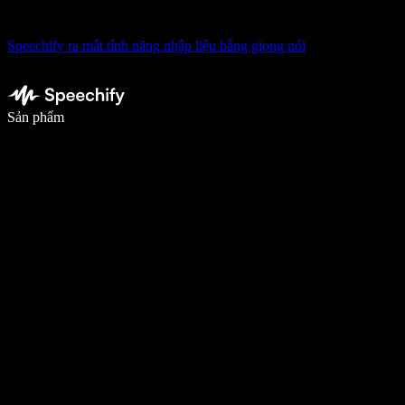
Speechify ra mắt tính năng nhập liệu bằng giọng nói
Viết nhanh gấp 5 lần với tính năng nhập bằng giọng nói
Sản phẩm
Tìm hiểu thêm