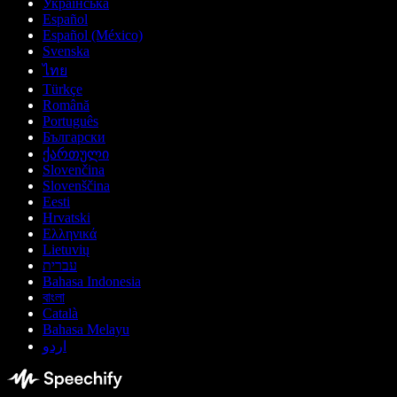
Українська
Español
Español (México)
Svenska
ไทย
Türkçe
Română
Português
Български
ქართული
Slovenčina
Slovenščina
Eesti
Hrvatski
Ελληνικά
Lietuvių
עברית
Bahasa Indonesia
বাংলা
Català
Bahasa Melayu
اردو