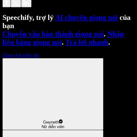
Speechify, trợ lý
AI chuyển giọng nói
của
bạn
Chuyển văn bản thành giọng nói
.
Nhập
liệu bằng giọng nói
.
Trả lời nhanh
.
Dùng thử miễn phí
Gwyneth
Nữ diễn viên