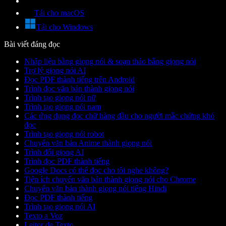
Tải cho macOS
Tải cho Windows
Bài viết đáng đọc
Nhập liệu bằng giọng nói & soạn thảo bằng giọng nói
Trợ lý giọng nói AI
Đọc PDF thành tiếng trên Android
Trình đọc văn bản thành giọng nói
Trình tạo giọng nói nữ
Trình tạo giọng nói nam
Các ứng dụng đọc chữ hàng đầu cho người mắc chứng khó
đọc
Trình tạo giọng nói robot
Chuyển văn bản Anime thành giọng nói
Trình đổi giọng AI
Trình đọc PDF thành tiếng
Google Docs có thể đọc cho tôi nghe không?
Tiện ích chuyển văn bản thành giọng nói cho Chrome
Chuyển văn bản thành giọng nói tiếng Hindi
Đọc PDF thành tiếng
Trình tạo giọng nói AI
Texto a Voz
Leitor de Texto