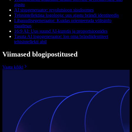
ajastu
AI sisugeneraator: revolutsioon sisuloomes
Tehisintellektiga logolooja: uus ajastu brändi identiteedis
Libauudisegeneraator: Kuidas orienteeruda võltsinfo
maailmas
16:9 AI: Uus suund AI-kunstis ja proportsioonides
Tasuta AI logogeneraator: loo oma brändiidentiteet
tehisintellekti abil
Viimased blogipostitused
Vaata kõiki