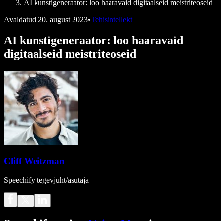
AI kunstigeneraator: loo haaravaid digitaalseid meistriteoseid
Avaldatud
20. august 2023
•
Tehisintellekt
AI kunstigeneraator: loo haaravaid
digitaalseid meistriteoseid
Cliff Weitzman
Speechify tegevjuht/asutaja