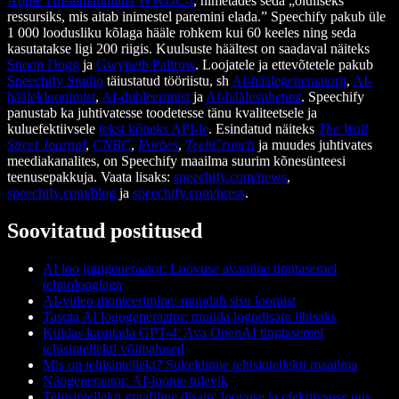
Apple’i disainiauhinna
WWDC-l
, nimetades seda „oluliseks
ressursiks, mis aitab inimestel paremini elada.” Speechify pakub üle
1 000 loodusliku kõlaga hääle rohkem kui 60 keeles ning seda
kasutatakse ligi 200 riigis. Kuulsuste häältest on saadaval näiteks
Snoop Dogg
ja
Gwyneth Paltrow
. Loojatele ja ettevõtetele pakub
Speechify Studio
täiustatud tööriistu, sh
AI-häälegeneraatorit
,
AI-
häälekloonimist
,
AI-dubleerimist
ja
AI-häälevahetust
. Speechify
panustab ka juhtivatesse toodetesse tänu kvaliteetsele ja
kuluefektiivsele
tekst kõneks API-le
. Esindatud näiteks
The Wall
Street Journal
,
CNBC
,
Forbes
,
TechCrunch
ja muudes juhtivates
meediakanalites, on Speechify maailma suurim kõnesünteesi
teenusepakkuja. Vaata lisaks:
speechify.com/news
,
speechify.com/blog
ja
speechify.com/press
.
Soovitatud postitused
AI loo jutugeneraator: Loovuse avamine tipptasemel
tehnoloogiaga
AI-video monteerimine: muudab sisu loomist
Tasuta AI logogeneraator: muuda logodisain lihtsaks
Kuidas kasutada GPT-4: Ava OpenAI tipptasemel
tehisintellekti võimalused
Mis on tehisintellekt? Sukeldume tehisintellekti maailma
Näogeneraator: AI-loome tulevik
Tehisintellekti graafiline disain: loovuse ja efektiivsuse uus