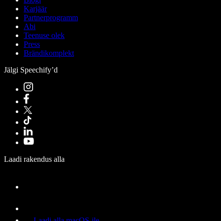
Karjäär
Partnerprogramm
Abi
Teenuse olek
Press
Brändikomplekt
Jälgi Speechify’d
Laadi rakendus alla
Laadi alla macOS-ile