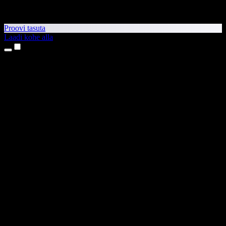
Proovi tasuta
Laadi kohe alla
Tooted
Tekst kõneks
iPhone’i ja iPadi rakendused
Androidi rakendus
Chrome’i laiendus
Edge’i laiendus
Veebirakendus
Maci rakendus
Windowsi rakendus