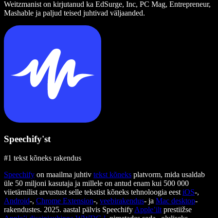
Weitzmanist on kirjutanud ka EdSurge, Inc, PC Mag, Entrepreneur,
Mashable ja paljud teised juhtivad väljaanded.
Speechify'st
#1 tekst kõneks rakendus
Speechify
on maailma juhtiv
tekst kõneks
platvorm, mida usaldab
üle 50 miljoni kasutaja ja millele on antud enam kui 500 000
viietärnilist arvustust selle tekstist kõneks tehnoloogia eest
iOS
-,
Android
-,
Chrome Extension
-,
veebirakendus
- ja
Mac desktop
-
rakendustes. 2025. aastal pälvis Speechify
Apple’ilt
prestiižse