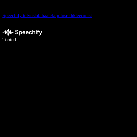
Speechify tutvustab häälekirjutuse dikteerimist
Kirjuta häälega 5× kiiremini
Tooted
Loe lähemalt