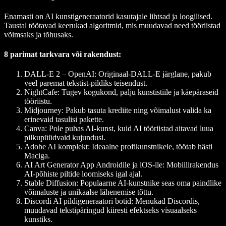
Enamasti on AI kunstigeneraatorid kasutajale lihtsad ja loogilised.
Taustal töötavad keerukad algoritmid, mis muudavad need tööriistad
võimsaks ja tõhusaks.
8 parimat tarkvara või rakendust:
DALL-E 2 – OpenAI
: Originaal-DALL-E järglane, pakub
veel paremat tekstist-pildiks teisendust.
NightCafe
: Tugev kogukond, palju kunstistiile ja käepäraseid
tööriistu.
Midjourney
: Pakub tasuta krediite ning võimalust valida ka
erinevaid tasulisi pakette.
Canva
: Pole puhas AI-kunst, kuid AI tööriistad aitavad luua
pilkupüüdvaid kujundusi.
Adobe AI komplekt
: Ideaalne profikunstnikele, töötab hästi
Maciga.
AI Art Generator App Androidile ja iOS-ile
: Mobiilirakendus
AI-põhiste piltide loomiseks igal ajal.
Stable Diffusion
: Populaarne AI-kunstnike seas oma paindlike
võimaluste ja unikaalse lähenemise tõttu.
Discordi AI pildigeneraatori botid
: Menukad Discordis,
muudavad tekstipäringud kiiresti efektseks visuaalseks
kunstiks.