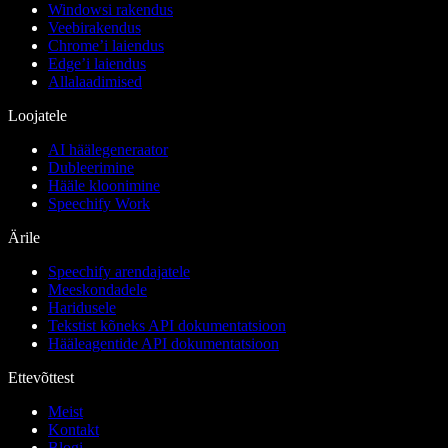
Windowsi rakendus
Veebirakendus
Chrome’i laiendus
Edge’i laiendus
Allalaadimised
Loojatele
AI häälegeneraator
Dubleerimine
Hääle kloonimine
Speechify Work
Ärile
Speechify arendajatele
Meeskondadele
Haridusele
Tekstist kõneks API dokumentatsioon
Hääleagentide API dokumentatsioon
Ettevõttest
Meist
Kontakt
Blogi