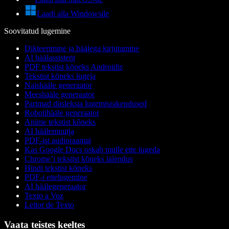
Laadi alla Windowsile
Soovitatud lugemine
Dikteerimine ja häälega kirjutamine
AI häälassistent
PDF tekstist kõneks Androidis
Tekstist kõneks lugeja
Naishääle generaator
Meeshääle generaator
Parimad düsleksia lugemisrakendused
Robotihääle generaator
Anime tekstist kõneks
AI häälemuutja
PDF-ist audioraamat
Kas Google Docs oskab mulle ette lugeda
Chrome’i tekstist kõneks laiendus
Hindi tekstist kõneks
PDF-i ettelugemine
AI häälegeneraator
Texto a Voz
Leitor de Texto
Vaata teistes keeltes