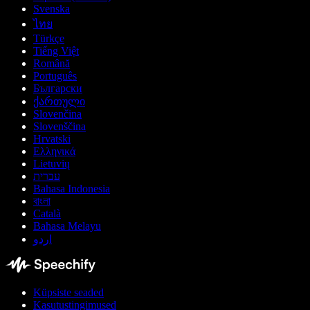
Svenska
ไทย
Türkçe
Tiếng Việt
Română
Português
Български
ქართული
Slovenčina
Slovenščina
Hrvatski
Ελληνικά
Lietuvių
עברית
Bahasa Indonesia
বাংলা
Català
Bahasa Melayu
اردو
Küpsiste seaded
Kasutustingimused