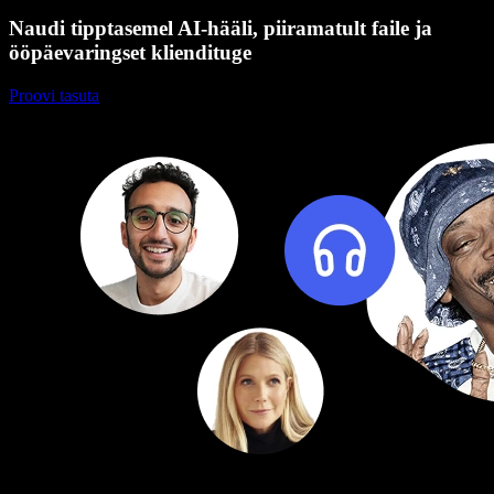
Naudi tipptasemel AI-hääli, piiramatult faile ja
ööpäevaringset kliendituge
Proovi tasuta