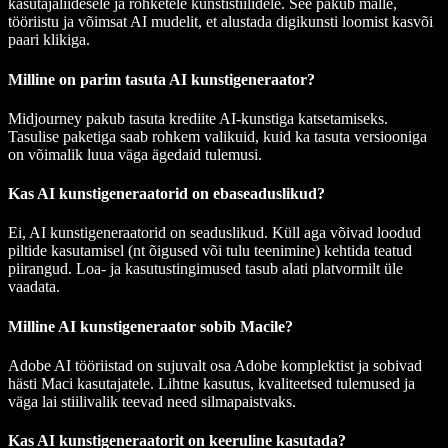
kasutajaliidesele ja rohketele kunstistiilidele. See pakub malle,
tööriistu ja võimsat AI mudelit, et alustada digikunsti loomist kasvõi
paari klikiga.
Milline on parim tasuta AI kunstigeneraator?
Midjourney
pakub tasuta krediite AI-kunstiga katsetamiseks.
Tasulise paketiga saab rohkem valikuid, kuid ka tasuta versiooniga
on võimalik luua väga ägedaid tulemusi.
Kas AI kunstigeneraatorid on ebaseaduslikud?
Ei, AI kunstigeneraatorid on seaduslikud. Küll aga võivad loodud
piltide kasutamisel (nt õigused või tulu teenimine) kehtida teatud
piirangud. Loa- ja kasutustingimused tasub alati platvormilt üle
vaadata.
Milline AI kunstigeneraator sobib Macile?
Adobe AI tööriistad
on sujuvalt osa Adobe komplektist ja sobivad
hästi Maci kasutajatele. Lihtne kasutus, kvaliteetsed tulemused ja
väga lai stiilivalik teevad need silmapaistvaks.
Kas AI kunstigeneraatorit on keeruline kasutada?