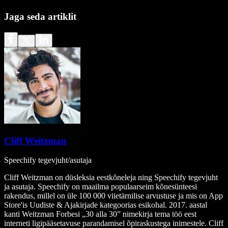
Jaga seda artiklit
Cliff Weitzman
Speechify tegevjuht/asutaja
Cliff Weitzman on düsleksia eestkõneleja ning Speechify tegevjuht
ja asutaja. Speechify on maailma populaarseim kõnesünteesi
rakendus, millel on üle 100 000 viietärnilise arvustuse ja mis on App
Store'is Uudiste & Ajakirjade kategoorias esikohal. 2017. aastal
kanti Weitzman Forbesi „30 alla 30” nimekirja tema töö eest
interneti ligipääsetavuse parandamisel õpiraskustega inimestele. Cliff