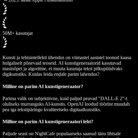
50M+ kasutajat
Kunsti ja tehisintellekti ühendus on viimastel aastatel toonud kaasa
hulgaliselt põnevaid teoseid. AI kunstigeneraatorid kasutavad
masinõpet ja algoritme, et muuta kasutaja tekst pilkupüüdvaks
digikunstiks. Kuidas leida endale parim lahendus?
Milline on parim AI kunstigeneraator?
Parima valik on subjektiivne, kuid paljud peavad "DALL-E 2"-t
oluliseks murranguks AI-kunstis. OpenAI loodud tööriist muudab
pea iga tekstipäringu kvaliteetseks digitaalkunstiks.
Milline on parim AI kunstigeneraatori leht?
Paljude seast on
NightCafe
populaarseks saanud tänu lihtsale