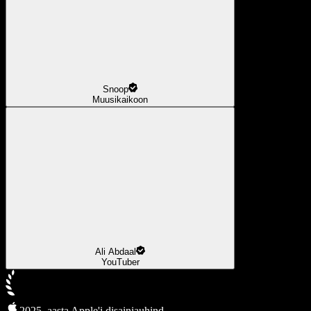
Snoop
Muusikaikoon
Ali Abdaal
YouTuber
2025. aasta Apple'i disainiauhind