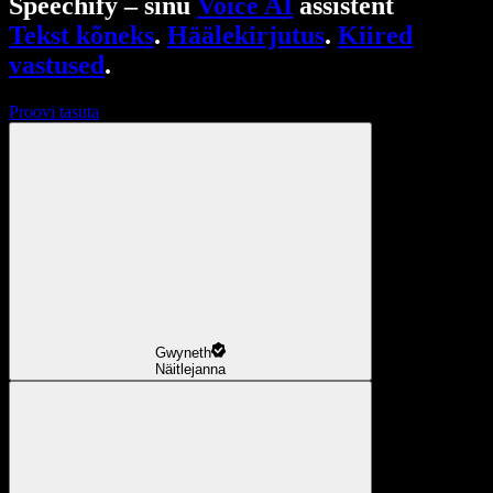
Speechify – sinu
Voice AI
assistent
Tekst kõneks
.
Häälekirjutus
.
Kiired
vastused
.
Proovi tasuta
Gwyneth
Näitlejanna