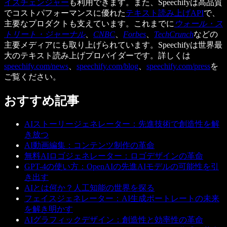
イスチェンジャー
も利用できます。また、Speechifyは高品質
でコストパフォーマンスに優れた
テキスト読み上げAPI
で、
主要なプロダクトも支えています。これまでに
ウォール・ス
トリート・ジャーナル
、
CNBC
、
Forbes
、
TechCrunch
などの
主要メディアにも取り上げられています。Speechifyは世界最
大のテキスト読み上げプロバイダーです。詳しくは
speechify.com/news
、
speechify.com/blog
、
speechify.com/press
を
ご覧ください。
おすすめ記事
AIストーリージェネレーター：先進技術で創造性を解
き放つ
AI動画編集：コンテンツ制作の革命
無料AIロゴジェネレーター：ロゴデザインの革命
GPT-4の使い方：OpenAIの先進AIモデルの可能性を引
き出す
AIとは何か？人工知能の世界を探る
フェイスジェネレーター：AI生成ポートレートの未来
を解き明かす
AIグラフィックデザイン：創造性と効率性の革命