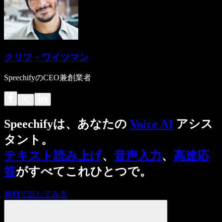
クリフ・ワイツマン
SpeechifyのCEO兼創業者
Speechifyは、あなたの
Voice AI
アシス
タント。
テキスト読み上げ
、
音声入力
、
高速応
答
がすべてこれひとつで。
無料で試してみる