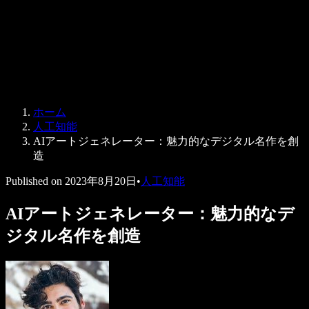
法人向け
Speechify 法人・教育機関向け
Speechify 就労支援向け
Speechify DSA向け
SIMBA 音声エージェント
ホーム
Speechify 開発者向け
人工知能
AIアートジェネレーター：魅力的なデジタル名作を創
造
Published on
2023年8月20日
•
人工知能
AIアートジェネレーター：魅力的なデ
ジタル名作を創造