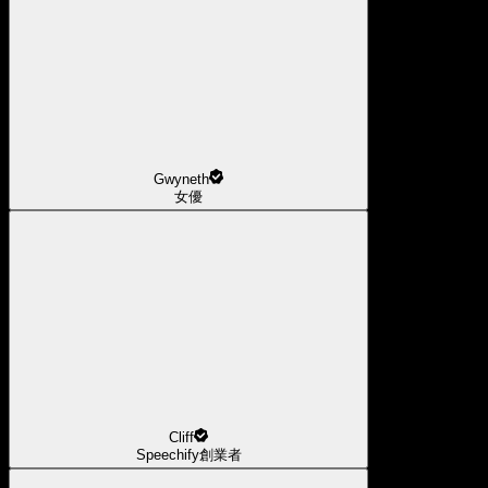
Gwyneth
女優
Cliff
Speechify創業者