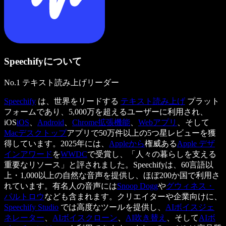
Speechifyについて
No.1 テキスト読み上げリーダー
Speechify
は、世界をリードする
テキスト読み上げ
プラット
フォームであり、5,000万を超えるユーザーに利用され、
iOS
iOS
、
Android
、
Chrome拡張機能
、
Webアプリ
、そして
Macデスクトップ
アプリで50万件以上の5つ星レビューを獲
得しています。2025年には、
Appleから
権威ある
Apple デザ
インアワード
を
WWDC
で受賞し、「人々の暮らしを支える
重要なリソース」と評されました。Speechifyは、60言語以
上・1,000以上の自然な音声を提供し、ほぼ200か国で利用さ
れています。有名人の音声には
Snoop Dogg
や
グウィネス・
パルトロウ
なども含まれます。クリエイターや企業向けに、
Speechify Studio
では高度なツールを提供し、
AIボイスジェ
ネレーター
、
AIボイスクローン
、
AI吹き替え
、そして
AIボ