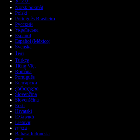
한국어
Norsk bokmål
Polski
Português Brasileiro
Русский
Українська
Español
Español (México)
Svenska
ไทย
Türkçe
Tiếng Việt
Română
Português
Български
ქართული
Slovenčina
Slovenščina
Eesti
Hrvatski
Ελληνικά
Lietuvių
עברית
Bahasa Indonesia
বাংলা