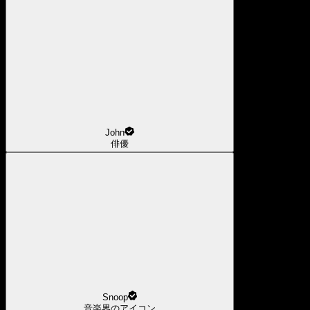
John
俳優
Snoop
音楽界のアイコン