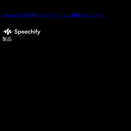
Speechifyが音声ディクテーション機能をリリース
音声入力で5倍速く書ける
製品
詳しく見る