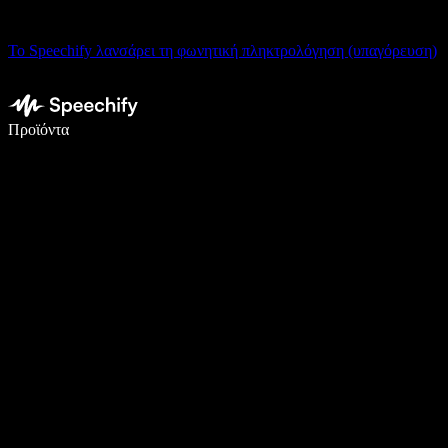
Το Speechify λανσάρει τη φωνητική πληκτρολόγηση (υπαγόρευση)
Γράψτε 5× πιο γρήγορα με φωνητική πληκτρολόγηση
Προϊόντα
Μάθετε περισσότερα