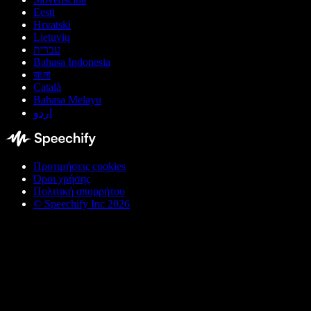
Eesti
Hrvatski
Lietuvių
עברית
Bahasa Indonesia
বাংলা
Català
Bahasa Melayu
اردو
Προτιμήσεις cookies
Όροι χρήσης
Πολιτική απορρήτου
© Speechify Inc 2026