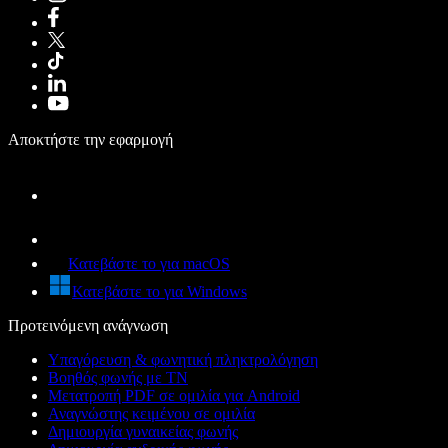
Αποκτήστε την εφαρμογή
Κατεβάστε το για macOS
Κατεβάστε το για Windows
Προτεινόμενη ανάγνωση
Υπαγόρευση & φωνητική πληκτρολόγηση
Βοηθός φωνής με ΤΝ
Μετατροπή PDF σε ομιλία για Android
Αναγνώστης κειμένου σε ομιλία
Δημιουργία γυναικείας φωνής