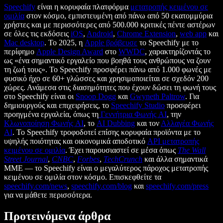
Speechify
είναι η κορυφαία πλατφόρμα
μετατροπής κειμένου σε
ομιλία
στον κόσμο, εμπιστευμένη από πάνω από 50 εκατομμύρια
χρήστες και με περισσότερες από 500.000 κριτικές πέντε αστέρων
σε όλες τις εκδόσεις
iOS
,
Android
,
Chrome Extension
,
web app
και
Mac desktop
. Το 2025, η
Apple βράβευσε
το Speechify με το
περίφημο
Apple Design Award
στο
WWDC
, χαρακτηρίζοντάς το
ως «ένα σημαντικό εργαλείο που βοηθά τους ανθρώπους να ζουν
τη ζωή τους». Το Speechify προσφέρει πάνω από 1.000 φωνές με
φυσικό ήχο σε 60+ γλώσσες και χρησιμοποιείται σε σχεδόν 200
χώρες. Ανάμεσα στις διασημότητες που έχουν δώσει τη φωνή τους
στο Speechify είναι οι
Snoop Dogg
και
Gwyneth Paltrow
. Για
δημιουργούς και επιχειρήσεις, το
Speechify Studio
προσφέρει
προηγμένα εργαλεία, όπως τη
Γεννήτρια Φωνής AI
, την
Κλωνοποίηση Φωνής AI
, το
AI Dubbing
και τον
Αλλαγέα Φωνής
AI
. Το Speechify τροφοδοτεί επίσης κορυφαία προϊόντα με το
υψηλής ποιότητας και οικονομικά αποδοτικό
API μετατροπής
κειμένου σε ομιλία
. Έχει παρουσιαστεί σε μέσα όπως
The Wall
Street Journal
,
CNBC
,
Forbes
,
TechCrunch
και άλλα σημαντικά
ΜΜΕ — το Speechify είναι ο μεγαλύτερος πάροχος μετατροπής
κειμένου σε ομιλία στον κόσμο. Επισκεφθείτε τα
speechify.com/news
,
speechify.com/blog
και
speechify.com/press
για να μάθετε περισσότερα.
Προτεινόμενα άρθρα