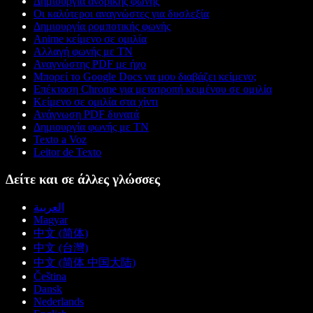
Δημιουργία ανδρικής φωνής
Οι καλύτεροι αναγνώστες για δυσλεξία
Δημιουργία ρομποτικής φωνής
Anime κείμενο σε ομιλία
Αλλαγή φωνής με ΤΝ
Αναγνώστης PDF με ήχο
Μπορεί το Google Docs να μου διαβάζει κείμενο;
Επέκταση Chrome για μετατροπή κειμένου σε ομιλία
Κείμενο σε ομιλία στα χίντι
Ανάγνωση PDF δυνατά
Δημιουργία φωνής με ΤΝ
Texto a Voz
Leitor de Texto
Δείτε και σε άλλες γλώσσες
العربية
Magyar
中文 (简体)
中文 (台灣)
中文 (简体 中国大陆)
Čeština
Dansk
Nederlands