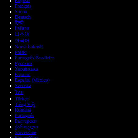
English
Français
Suomi
Deutsch
हिन्दी
Italiano
日本語
한국어
Norsk bokmål
Polski
Português Brasileiro
Русский
Українська
Español
Español (México)
Svenska
ไทย
Türkçe
Tiếng Việt
Română
Português
Български
ქართული
Slovenčina
Slovenščina