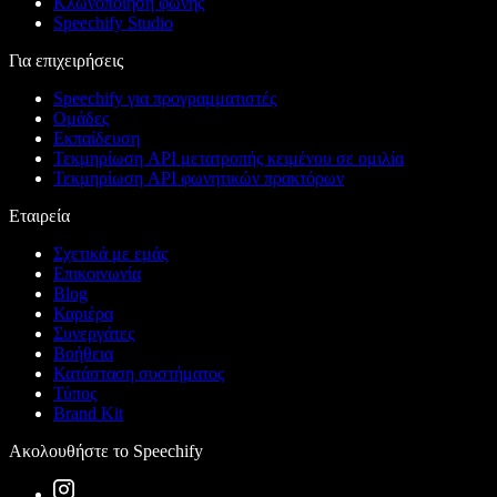
Κλωνοποίηση φωνής
Speechify Studio
Για επιχειρήσεις
Speechify για προγραμματιστές
Ομάδες
Εκπαίδευση
Τεκμηρίωση API μετατροπής κειμένου σε ομιλία
Τεκμηρίωση API φωνητικών πρακτόρων
Εταιρεία
Σχετικά με εμάς
Επικοινωνία
Blog
Καριέρα
Συνεργάτες
Βοήθεια
Κατάσταση συστήματος
Τύπος
Brand Kit
Ακολουθήστε το Speechify