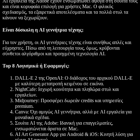
AI εργαλεία της Adobe
έχουν ενσωματωθεί άψογα στη σουίτα τους
και είναι κορυφαία επιλογή για χρήστες Mac. Ο φιλικός
σχεδιασμός, τα εξαιρετικά αποτελέσματα και τα πολλά στυλ τα
κάνουν να ξεχωρίζουν.
Είναι δύσκολη η AI γεννήτρια τέχνης;
Για τον χρήστη, οι AI γεννήτριες τέχνης είναι συνήθως απλές και
εύχρηστες. Πίσω από τη λειτουργία τους, όμως, κρύβονται
σύνθετοι αλγόριθμοι και προηγμένη τεχνολογία AI.
Top 8 Λογισμικά ή Εφαρμογές:
DALL-E 2 της OpenAI
: Ο διάδοχος του αρχικού DALL-E
με καλύτερη μετατροπή κειμένου σε εικόνα.
NightCafe
: Ισχυρή κοινότητα και πληθώρα στυλ και
εργαλείων.
Midjourney
: Προσφέρει δωρεάν credits και υπηρεσίες
premium.
Canva
: Όχι αμιγώς AI γεννήτρια, αλλά με AI εργαλεία για
μοναδικά σχέδια.
Σουίτα AI της Adobe
: Ιδανική για επαγγελματίες,
ενσωματώνεται άριστα σε Mac.
AI Art Generator App για Android & iOS
: Κινητή λύση για
τέχνη AI παντού.