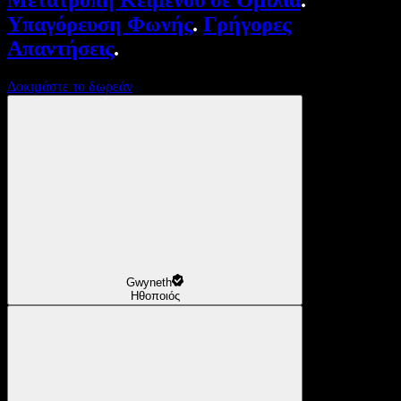
Μετατροπή Κειμένου σε Ομιλία
.
Υπαγόρευση Φωνής
.
Γρήγορες
Απαντήσεις
.
Δοκιμάστε το δωρεάν
Gwyneth
Ηθοποιός