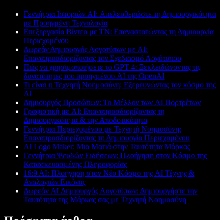
Γεννήτρια Ιστοριών AI: Απελευθερώστε τη Δημιουργικότητα
με Προηγμένη Τεχνολογία
Επεξεργασία Βίντεο με ΤΝ: Επαναστατώντας τη Δημιουργία
Περιεχομένου
Δωρεάν Δημιουργός Λογοτύπων με AI:
Επαναπροσδιορίζοντας τον Σχεδιασμό Λογότυπου
Πώς να χρησιμοποιήσετε το GPT-4: Ξεκλειδώνοντας τις
δυνατότητες του προηγμένου AI της OpenAI
Τι είναι η Τεχνητή Νοημοσύνη; Εξερευνώντας τον κόσμο της
AI
Δημιουργός Προσώπων: Το Μέλλον των AI Πορτρέτων
Γραφιστική με AI: Επαναπροσδιορίζοντας τη
Δημιουργικότητα & την Αποδοτικότητα
Γεννήτρια Περιεχομένου με Τεχνητή Νοημοσύνη:
Επαναπροσδιορίζοντας τη Δημιουργία Περιεχομένου
AI Logo Maker: Μια Ματιά στην Ταυτότητα Μάρκας
Γεννήτρια Ψευδών Ειδήσεων: Πλοήγηση στον Κόσμο της
Κατασκευασμένης Πληροφορίας
16:9 AI: Πλοήγηση στον Νέο Κόσμο της AI Τέχνης &
Αναλογιών Εικόνας
Δωρεάν AI Δημιουργός Λογοτύπων: Δημιουργήστε την
Ταυτότητα της Μάρκας σας με Τεχνητή Νοημοσύνη