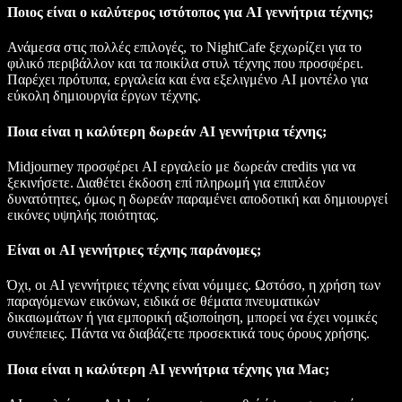
Ποιος είναι ο καλύτερος ιστότοπος για AI γεννήτρια τέχνης;
Ανάμεσα στις πολλές επιλογές, το
NightCafe
ξεχωρίζει για το
φιλικό περιβάλλον και τα ποικίλα στυλ τέχνης που προσφέρει.
Παρέχει πρότυπα, εργαλεία και ένα εξελιγμένο AI μοντέλο για
εύκολη δημιουργία έργων τέχνης.
Ποια είναι η καλύτερη δωρεάν AI γεννήτρια τέχνης;
Midjourney
προσφέρει AI εργαλείο με δωρεάν credits για να
ξεκινήσετε. Διαθέτει έκδοση επί πληρωμή για επιπλέον
δυνατότητες, όμως η δωρεάν παραμένει αποδοτική και δημιουργεί
εικόνες υψηλής ποιότητας.
Είναι οι AI γεννήτριες τέχνης παράνομες;
Όχι, οι AI γεννήτριες τέχνης είναι νόμιμες. Ωστόσο, η χρήση των
παραγόμενων εικόνων, ειδικά σε θέματα πνευματικών
δικαιωμάτων ή για εμπορική αξιοποίηση, μπορεί να έχει νομικές
συνέπειες. Πάντα να διαβάζετε προσεκτικά τους όρους χρήσης.
Ποια είναι η καλύτερη AI γεννήτρια τέχνης για Mac;