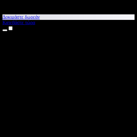
Δοκιμάστε δωρεάν
Κατεβάστε τώρα
Προϊόντα
Κείμενο σε Ομιλία
Εφαρμογές για iPhone & iPad
Εφαρμογή για Android
Επέκταση για Chrome
Επέκταση για Edge
Web εφαρμογή
Εφαρμογή για Mac
Εφαρμογή για Windows