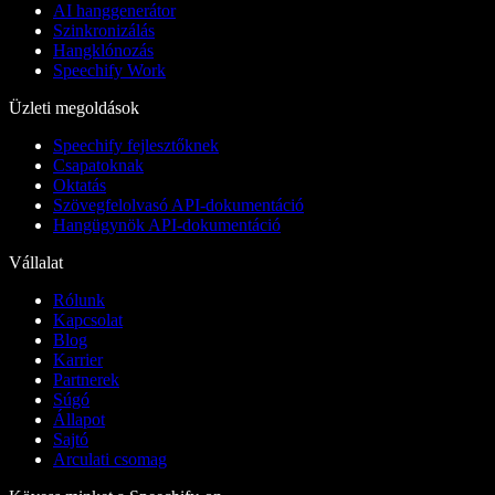
AI hanggenerátor
Szinkronizálás
Hangklónozás
Speechify Work
Üzleti megoldások
Speechify fejlesztőknek
Csapatoknak
Oktatás
Szövegfelolvasó API-dokumentáció
Hangügynök API-dokumentáció
Vállalat
Rólunk
Kapcsolat
Blog
Karrier
Partnerek
Súgó
Állapot
Sajtó
Arculati csomag