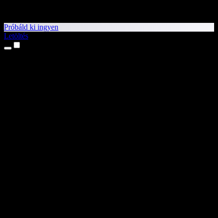
Próbáld ki ingyen
Letöltés
Termékek
Szövegfelolvasás
iPhone és iPad alkalmazások
Android alkalmazás
Chrome-bővítmény
Edge-bővítmény
Webalkalmazás
Mac alkalmazás
Windows alkalmazás