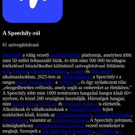
A Speechify-ról
#1 szövegfelolvasó
Speechify
a világ vezető
szövegfelolvasó
platformja, amelyben több
mint 50 millió felhasználó bízik, és több mint 500 000 ötcsillagos
értékeléssel büszkélkedhet különböző szövegfelolvasó felületein:
iOS
,
Android
,
Chrome-bővítmény
,
webapp
és
Mac asztali
alkalmazásokban. 2025-ben az
Apple elismerte
a Speechify-t a
rangos
Apple Design Díjjal
a
WWDC-n
, és úgy nyilatkozott róla:
„elengedhetetlen erőforrás, amely segíti az embereket az életükben.”
A Speechify több mint 1000 természetes hangzású hangot kínál 60+
nyelven, és közel 200 országban használják. Hírességek hangjai,
mint
Snoop Dogg
,
Mr. Beast
és
Gwyneth Paltrow
is elérhetők.
Alkotóknak és vállalkozásoknak a
Speechify Studio
fejlett
eszközöket kínál, köztük az
AI Hanggenerátort
,
AI Hang Klónozást
,
AI Szinkront
, valamint az
AI Hangmódosítót
. A Speechify prémium,
költséghatékony
szövegfelolvasó API-jával
vezető termékeket is
meghajt. Szerepelt a
The Wall Street Journalban
,
a CNBC-n
,
a