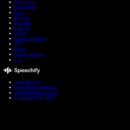
Slovenčina
Slovenščina
Eesti
Hrvatski
Ελληνικά
Lietuvių
עברית
Bahasa Indonesia
বাংলা
Català
Bahasa Melayu
اردو
Sütibeállítások
Felhasználási feltételek
Adatvédelmi irányelvek
© Speechify Inc 2026