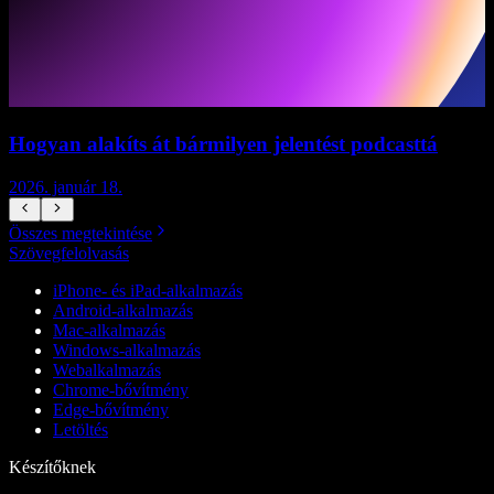
Hogyan alakíts át bármilyen jelentést podcasttá
2026. január 18.
2
Összes megtekintése
Szövegfelolvasás
iPhone- és iPad-alkalmazás
Android-alkalmazás
Mac-alkalmazás
Windows-alkalmazás
Webalkalmazás
Chrome-bővítmény
Edge-bővítmény
Letöltés
Készítőknek