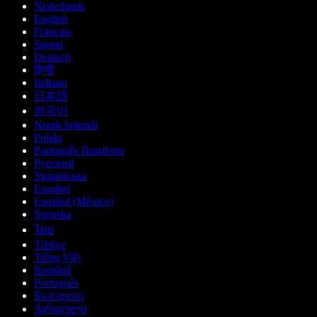
Nederlands
English
Français
Suomi
Deutsch
हिन्दी
Italiano
日本語
한국어
Norsk bokmål
Polski
Português Brasileiro
Русский
Українська
Español
Español (México)
Svenska
ไทย
Türkçe
Tiếng Việt
Română
Português
Български
ქართული