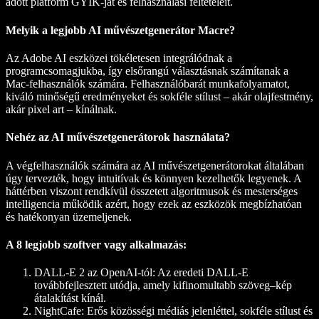
adott platform GYIK-ját és felhasználási feltételeit.
Melyik a legjobb AI művészetgenerátor Macre?
Az Adobe AI eszközei
tökéletesen integrálódnak a
programcsomagjukba, így elsőrangú választásnak számítanak a
Mac-felhasználók számára. Felhasználóbarát munkafolyamatot,
kiváló minőségű eredményeket és sokféle stílust – akár olajfestmény,
akár pixel art – kínálnak.
Nehéz az AI művészetgenerátorok használata?
A végfelhasználók számára az AI művészetgenerátorokat általában
úgy tervezték, hogy intuitívak és könnyen kezelhetők legyenek. A
háttérben viszont rendkívül összetett algoritmusok és mesterséges
intelligencia működik azért, hogy ezek az eszközök megbízhatóan
és hatékonyan üzemeljenek.
A 8 legjobb szoftver vagy alkalmazás:
DALL-E 2 az OpenAI-tól
: Az eredeti DALL-E
továbbfejlesztett utódja, amely kifinomultabb szöveg–kép
átalakítást kínál.
NightCafe
: Erős közösségi médiás jelenléttel, sokféle stílust és