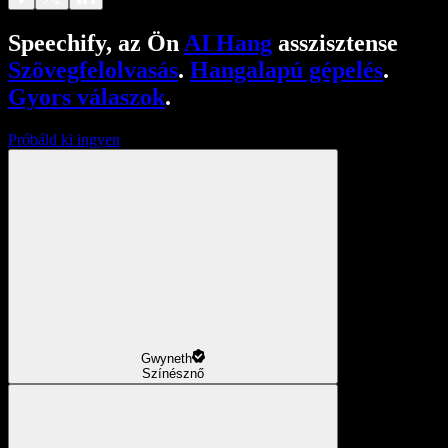
Speechify, az Ön
AI Hang
asszisztense
Szövegfelolvasás
.
Hangalapú gépelés
.
Gyors válaszok
.
Próbáld ki ingyen
Gwyneth
Színésznő