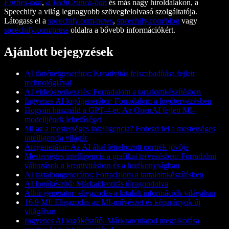
Forbes-ban
,
a TechCrunch-ban
és más nagy híroldalakon, a
Speechify a világ legnagyobb szövegfelolvasó szolgáltatója.
Látogass el a
speechify.com/news
,
speechify.com/blog
vagy
speechify.com/press
oldalra a bővebb információkért.
Ajánlott bejegyzések
AI történetgenerátor: Kreativitás felszabadítása fejlett
technológiával
AI videószerkesztés: Forradalom a tartalomkészítésben
Ingyenes AI logógenerátor: Forradalom a logótervezésben
Hogyan használd a GPT-4-et: Az OpenAI fejlett MI-
modelljének lehetőségei
Mi az a mesterséges intelligencia? Fedezd fel a mesterséges
intelligencia világát
Arcgenerátor: Az AI által létrehozott portrék jövője
Mesterséges intelligencia a grafikai tervezésben: Forradalmi
változások a kreativitásban és a hatékonyságban
AI tartalomgenerátor: Forradalom a tartalomkészítésben
AI logókészítő: Márkaidentitás újragondolva
Álhír-generátor: eligazodás a kitalált információk világában
16:9 MI: Eligazodás az MI-művészet és képarányok új
világában
Ingyenes AI logókészítő: Márkaarculatod megalkotása