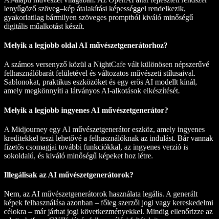
lenyűgöző szöveg–kép átalakítási képességgel rendelkezik,
gyakorlatilag bármilyen szöveges promptból kiváló minőségű
digitális műalkotást készít.
Melyik a legjobb oldal AI művészetgenerátorhoz?
A számos versenyző közül a
NightCafe
vált különösen népszerűvé
felhasználóbarát felületével és változatos művészeti stílusaival.
Sablonokat, praktikus eszközöket és egy erős AI modellt kínál,
amely megkönnyíti a látványos AI-alkotások elkészítését.
Melyik a legjobb ingyenes AI művészetgenerátor?
A Midjourney
egy AI művészetgenerátor eszköz, amely ingyenes
kreditekkel teszi lehetővé a felhasználóknak az indulást. Bár vannak
fizetős csomagjai további funkciókkal, az ingyenes verzió is
sokoldalú, és kiváló minőségű képeket hoz létre.
Illegálisak az AI művészetgenerátorok?
Nem, az AI művészetgenerátorok használata legális. A generált
képek felhasználása azonban – főleg szerzői jogi vagy kereskedelmi
célokra – már járhat jogi következményekkel. Mindig ellenőrizze az