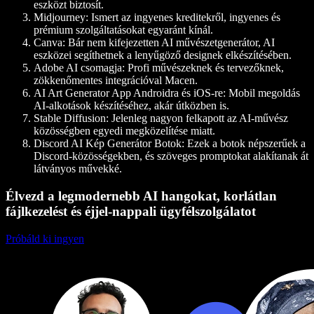
eszközt biztosít.
Midjourney
: Ismert az ingyenes kreditekről, ingyenes és
prémium szolgáltatásokat egyaránt kínál.
Canva
: Bár nem kifejezetten AI művészetgenerátor, AI
eszközei segíthetnek a lenyűgöző designek elkészítésében.
Adobe AI csomagja
: Profi művészeknek és tervezőknek,
zökkenőmentes integrációval Macen.
AI Art Generator App Androidra és iOS-re
: Mobil megoldás
AI-alkotások készítéséhez, akár útközben is.
Stable Diffusion
: Jelenleg nagyon felkapott az AI-művész
közösségben egyedi megközelítése miatt.
Discord AI Kép Generátor Botok
: Ezek a botok népszerűek a
Discord-közösségekben, és szöveges promptokat alakítanak át
látványos művekké.
Élvezd a legmodernebb AI hangokat, korlátlan
fájlkezelést és éjjel-nappali ügyfélszolgálatot
Próbáld ki ingyen