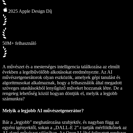
2025 Apple Design Díj
50M+ felhasználó
A művészet és a mesterséges intelligencia találkozása az elmúlt
években a legelbűvölőbb alkotásokat eredményezte. Az AI
művészetgenerátorok olyan eszközök, amelyek gépi tanulást és
algoritmusokat alkalmaznak, hogy a felhasználók által megadott
szöveges utasításokból lenyűgöző műveket hozzanak létre. De a
rengeteg lehetőség közül hogyan döntjük el, melyik a legjobb
számunkra?
Melyik a legjobb AI művészetgenerátor?
Bár a „legjobb” meghatározása szubjektív, és nagyban függ az
egyéni igényektől, sokan a „DALL-E 2”-t tartják mérföldkőnek az
AI-alapú művészet világában. Az OpenAI által fejlesztett rendszer