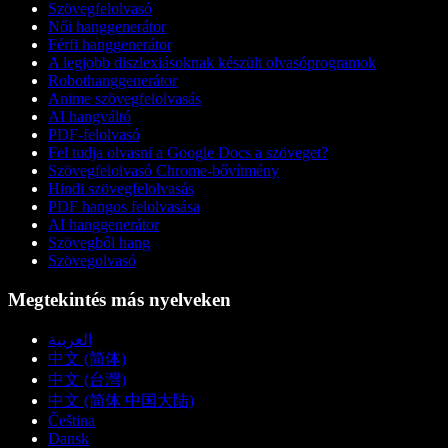
Szövegfelolvasó
Női hanggenerátor
Férfi hanggenerátor
A legjobb diszlexiásoknak készült olvasóprogramok
Robothanggenerátor
Anime szövegfelolvasás
AI hangváltó
PDF-felolvasó
Fel tudja olvasni a Google Docs a szöveget?
Szövegfelolvasó Chrome-bővítmény
Hindi szövegfelolvasás
PDF hangos felolvasása
AI hanggenerátor
Szövegből hang
Szövegolvasó
Megtekintés más nyelveken
العربية
中文 (简体)
中文 (台灣)
中文 (简体 中国大陆)
Čeština
Dansk