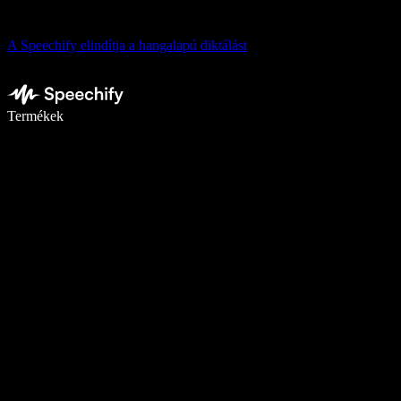
A Speechify elindítja a hangalapú diktálást
Írj akár ötször gyorsabban diktálással
Termékek
Tudj meg többet