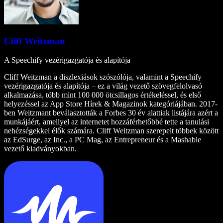
Cliff Weitzman
A Speechify vezérigazgatója és alapítója
Cliff Weitzman a diszlexiások szószólója, valamint a Speechify
vezérigazgatója és alapítója – ez a világ vezető szövegfelolvasó
alkalmazása, több mint 100 000 ötcsillagos értékeléssel, és első
helyezéssel az App Store Hírek & Magazinok kategóriájában. 2017-
ben Weitzmant beválasztották a Forbes 30 év alattiak listájára azért a
munkájáért, amellyel az internetet hozzáférhetőbbé tette a tanulási
nehézségekkel élők számára. Cliff Weitzman szerepelt többek között
az EdSurge, az Inc., a PC Mag, az Entrepreneur és a Mashable
vezető kiadványokban.