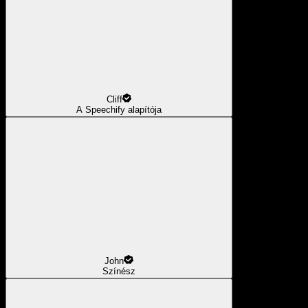
Cliff
A Speechify alapítója
John
Színész