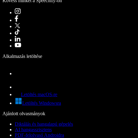
Kövess minket a Speechify-on
Alkalmazás letöltése
Letöltés macOS-re
Letöltés Windowsra
Ajánlott olvasmányok
Diktálás és hangalapú gépelés
AI hangasszisztens
PDF-felolvasó Androidra