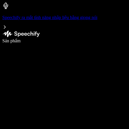
Speechify ra mắt tính năng nhập liệu bằng giọng nói
Viết nhanh gấp 5 lần với tính năng nhập bằng giọng nói
Sản phẩm
Tìm hiểu thêm