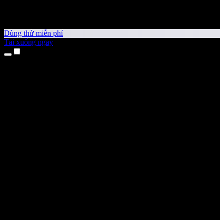
Dùng thử miễn phí
Tải xuống ngay
Sản phẩm
Chuyển văn bản thành giọng nói
Ứng dụng cho iPhone & iPad
Ứng dụng Android
Tiện ích cho Chrome
Tiện ích cho Edge
Ứng dụng web
Ứng dụng cho Mac