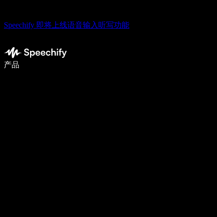
Speechify 即将上线语音输入听写功能
语音输入，让你写作速度快 5 倍
产品
了解更多