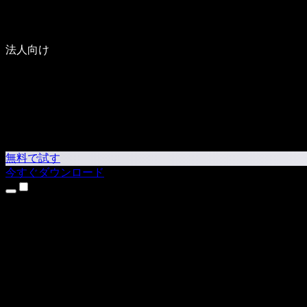
法人向け
無料で試す
今すぐダウンロード
製品
テキスト読み上げ
iPhone・iPadアプリ