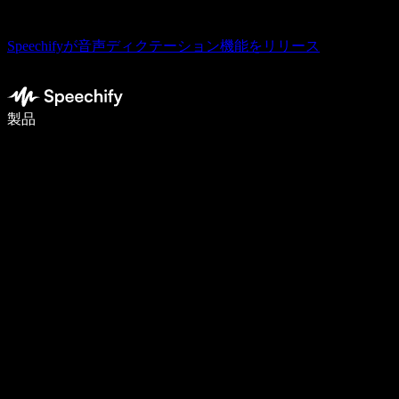
Speechifyが音声ディクテーション機能をリリース
音声入力で5倍速く書ける
製品
詳しく見る