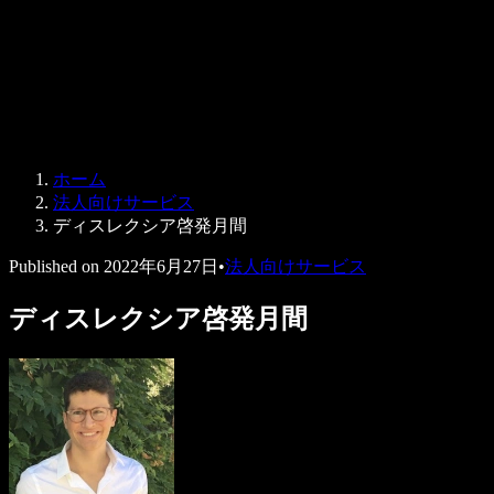
法人向け
Speechify 法人・教育機関向け
Speechify 就労支援向け
Speechify DSA向け
SIMBA 音声エージェント
ホーム
Speechify 開発者向け
法人向けサービス
ディスレクシア啓発月間
Published on
2022年6月27日
•
法人向けサービス
ディスレクシア啓発月間