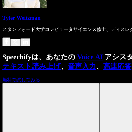
Tyler Weitzman
スタンフォード大学コンピュータサイエンス修士、ディスレクシア
Speechifyは、あなたの
Voice AI
アシス
テキスト読み上げ
、
音声入力
、
高速応答
無料で試してみる