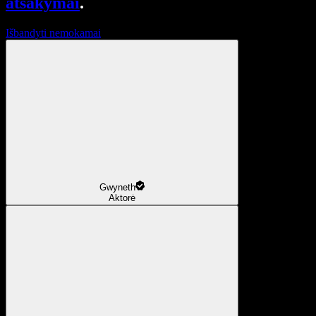
atsakymai
.
Išbandyti nemokamai
Gwyneth
Aktorė