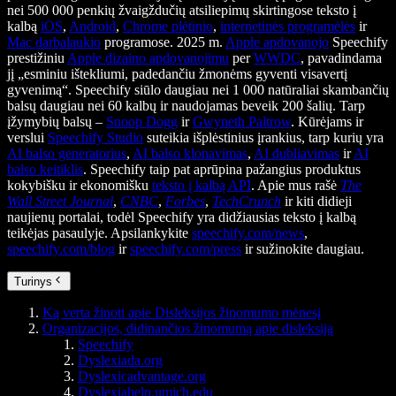
nei 500 000 penkių žvaigždučių atsiliepimų skirtingose teksto į
kalbą
iOS
,
Android
,
Chrome plėtinio
,
internetinės programėlės
ir
Mac darbalaukio
programose. 2025 m.
Apple apdovanojo
Speechify
prestižiniu
Apple dizaino apdovanojimu
per
WWDC
, pavadindama
jį „esminiu ištekliumi, padedančiu žmonėms gyventi visavertį
gyvenimą“. Speechify siūlo daugiau nei 1 000 natūraliai skambančių
balsų daugiau nei 60 kalbų ir naudojamas beveik 200 šalių. Tarp
įžymybių balsų –
Snoop Dogg
ir
Gwyneth Paltrow
. Kūrėjams ir
verslui
Speechify Studio
suteikia išplėstinius įrankius, tarp kurių yra
AI balso generatorius
,
AI balso klonavimas
,
AI dubliavimas
ir
AI
balso keitiklis
. Speechify taip pat aprūpina pažangius produktus
kokybišku ir ekonomišku
teksto į kalbą API
. Apie mus rašė
The
Wall Street Journal
,
CNBC
,
Forbes
,
TechCrunch
ir kiti didieji
naujienų portalai, todėl Speechify yra didžiausias teksto į kalbą
teikėjas pasaulyje. Apsilankykite
speechify.com/news
,
speechify.com/blog
ir
speechify.com/press
ir sužinokite daugiau.
Turinys
Ką verta žinoti apie Disleksijos žinomumo mėnesį
Organizacijos, didinančios žinomumą apie disleksiją
Speechify
Dyslexiada.org
Dyslexicadvantage.org
Dyslexiahelp.umich.edu