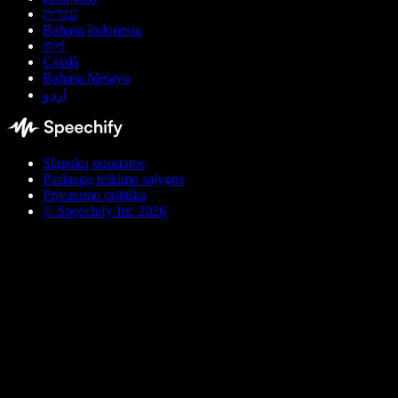
עברית
Bahasa Indonesia
বাংলা
Català
Bahasa Melayu
اردو
Slapukų nuostatos
Paslaugų teikimo sąlygos
Privatumo politika
© Speechify Inc 2026