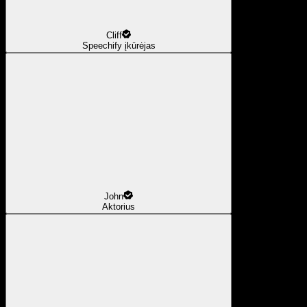
Cliff
Speechify įkūrėjas
John
Aktorius