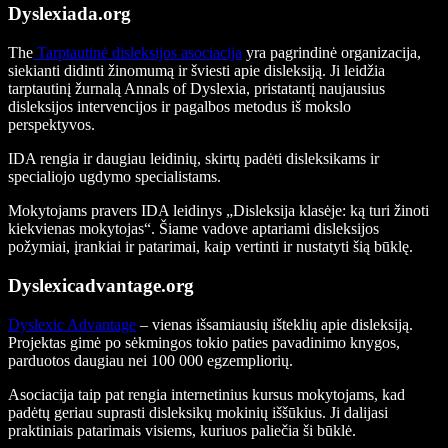
Dyslexiada.org
The
Tarptautinė disleksijos asociacija
yra pagrindinė organizacija,
siekianti didinti žinomumą ir šviesti apie disleksiją. Ji leidžia
tarptautinį žurnalą Annals of Dyslexia, pristatantį naujausius
disleksijos intervencijos ir pagalbos metodus iš mokslo
perspektyvos.
IDA rengia ir daugiau leidinių, skirtų padėti disleksikams ir
specialiojo ugdymo specialistams.
Mokytojams pravers IDA leidinys „Disleksija klasėje: ką turi žinoti
kiekvienas mokytojas“. Šiame vadove aptariami disleksijos
požymiai, įrankiai ir patarimai, kaip vertinti ir nustatyti šią būklę.
Dyslexicadvantage.org
Dyslexic Advantage
– vienas išsamiausių išteklių apie disleksiją.
Projektas gimė po sėkmingos tokio paties pavadinimo knygos,
parduotos daugiau nei 100 000 egzempliorių.
Asociacija taip pat rengia internetinius kursus mokytojams, kad
padėtų geriau suprasti disleksikų mokinių iššūkius. Ji dalijasi
praktiniais patarimais visiems, kuriuos paliečia ši būklė.