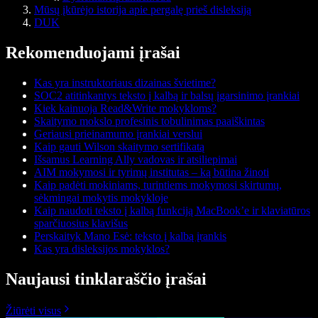
Mūsų įkūrėjo istorija apie pergalę prieš disleksiją
DUK
Rekomenduojami įrašai
Kas yra instruktoriaus dizainas švietime?
SOC2 atitinkantys teksto į kalbą ir balsų įgarsinimo įrankiai
Kiek kainuoja Read&Write mokykloms?
Skaitymo mokslo profesinis tobulinimas paaiškintas
Geriausi prieinamumo įrankiai verslui
Kaip gauti Wilson skaitymo sertifikatą
Išsamus Learning Ally vadovas ir atsiliepimai
AIM mokymosi ir tyrimų institutas – ką būtina žinoti
Kaip padėti mokiniams, turintiems mokymosi skirtumų,
sėkmingai mokytis mokykloje
Kaip naudoti teksto į kalbą funkciją MacBook’e ir klaviatūros
sparčiuosius klavišus
Perskaityk Mano Esė: teksto į kalbą įrankis
Kas yra disleksijos mokyklos?
Naujausi tinklaraščio įrašai
Žiūrėti visus