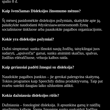
spalio 8 d.
Kaip švenčiamas Disleksijos žinomumo mėnuo?
Šį mėnesį pasidomėkite disleksijos požymiais, skaitykite apie ją,
palaikykite naudodami #dyslexiaawarenessmonth žymą
socialiniuose tinkluose arba paaukokite pagalbos organizacijoms.
Kokie yra disleksijos požymiai?
Dažni simptomai: sunku išmokti naujų žodžių, taisyklingai juos
sudaryti, „apsiverčia“ garsai, sunku atsiminti skaičius, spalvas,
žodžius eilėraščiuose, vėluoja kalbos raida.
Kaip geriausiai padėti žmogui su disleksija?
Naudokite pagalbos įrankius – jie gerokai palengvina skaitymą.
Tokios programos kaip Speechify didina produktyvumą. Taip pat
svarbu suteikti daugiau laiko užduotims atlikti.
Kokia dažniausia disleksijos rūšis?
Dažniausia – fonologinė disleksija. Ji apsunkina garsų ir raidžių
atpažinimą kalboje. Šiems žmonėms sunku suskaidyti žodžius