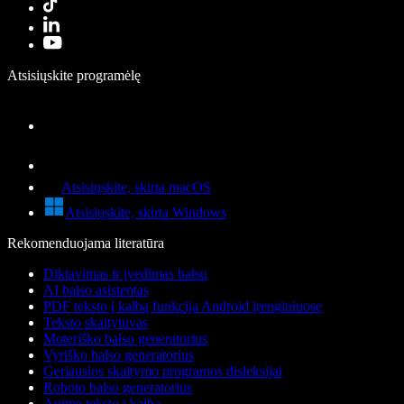
Atsisiųskite programėlę
Atsisiųskite, skirta macOS
Atsisiųskite, skirta Windows
Rekomenduojama literatūra
Diktavimas ir įvedimas balsu
AI balso asistentas
PDF teksto į kalbą funkcija Android įrenginiuose
Teksto skaitytuvas
Moteriško balso generatorius
Vyriško balso generatorius
Geriausios skaitymo programos disleksijai
Roboto balso generatorius
Anime teksto į kalbą