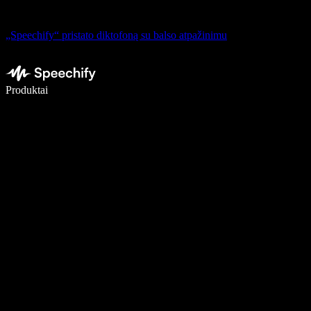
„Speechify“ pristato diktofoną su balso atpažinimu
Rašykite 5× greičiau naudodami diktavimą balsu
Produktai
Sužinokite daugiau