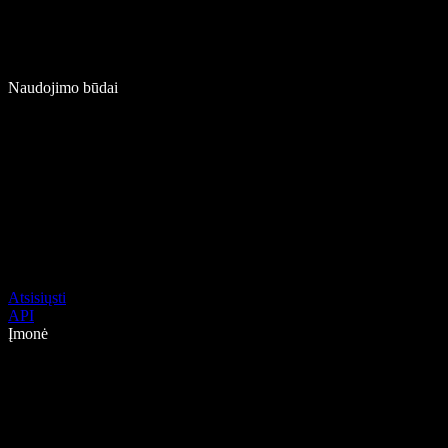
Naudojimo būdai
Atsisiųsti
API
Įmonė