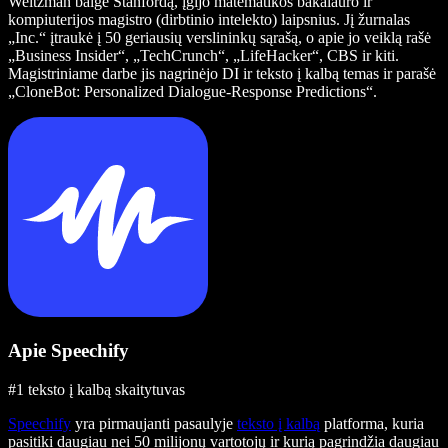
Weitzman baigė Stanfordą, įgijo matematikos bakalauro ir
kompiuterijos magistro (dirbtinio intelekto) laipsnius. Jį žurnalas
„Inc.“ įtraukė į 50 geriausių verslininkų sąrašą, o apie jo veiklą rašė
„Business Insider“, „TechCrunch“, „LifeHacker“, CBS ir kiti.
Magistriniame darbe jis nagrinėjo DI ir teksto į kalbą temas ir parašė
„CloneBot: Personalized Dialogue-Response Predictions“.
Apie Speechify
#1 teksto į kalbą skaitytuvas
Speechify
yra pirmaujanti pasaulyje
teksto į kalbą
platforma, kuria
pasitiki daugiau nei 50 milijonų vartotojų ir kurią pagrindžia daugiau