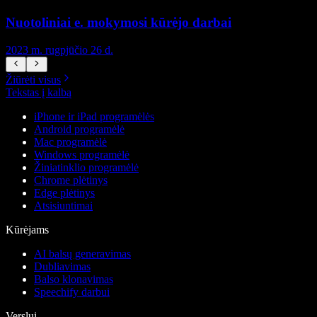
Nuotoliniai e. mokymosi kūrėjo darbai
2023 m. rugpjūčio 26 d.
2
Žiūrėti visus
Tekstas į kalbą
iPhone ir iPad programėlės
Android programėlė
Mac programėlė
Windows programėlė
Žiniatinklio programėlė
Chrome plėtinys
Edge plėtinys
Atsisiuntimai
Kūrėjams
AI balsų generavimas
Dubliavimas
Balso klonavimas
Speechify darbui
Verslui