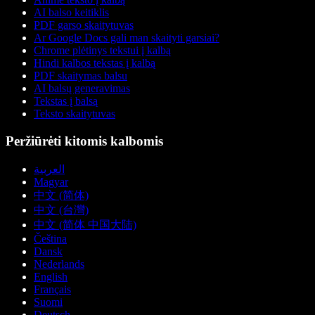
AI balso keitiklis
PDF garso skaitytuvas
Ar Google Docs gali man skaityti garsiai?
Chrome plėtinys tekstui į kalbą
Hindi kalbos tekstas į kalbą
PDF skaitymas balsu
AI balsų generavimas
Tekstas į balsą
Teksto skaitytuvas
Peržiūrėti kitomis kalbomis
العربية
Magyar
中文 (简体)
中文 (台灣)
中文 (简体 中国大陆)
Čeština
Dansk
Nederlands
English
Français
Suomi
Deutsch