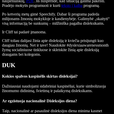
naujienlaiškių,
PDF
. Jis nusprendė, kad situaciją galima pakeisti.
Pradėjo mokytis programuoti ir kurti
teksto į kalbą
programą.
Po ketverių metų gimė Speechify. Dabar ši programa padeda
milijonams žmonių mokykloje ir kasdienybėje. Galimybė „skaityti“
visą informaciją be sunkumų – milžiniška pagalba disleksikams.
Ir Cliff tai padarė įmanoma.
Cliff toliau dalijasi žinia apie disleksiją ir kviečia prisijungti kuo
daugiau žmonių. Net ir tave! Naudokite #dyslexiaawarenessmonth
žymą socialiniuose tinkluose ir skleiskite žinią apie disleksiją
draugams bei kolegoms.
DUK
Kokios spalvos kaspinėlis skirtas disleksijai?
Dažniausiai naudojami sidabriniai kaspinėliai, kurie simbolizuoja
žinomumo didinimą, švietimą ir palaikymą disleksikams.
Ar egzistuoja nacionalinė Disleksijos diena?
Taip, nacionalinė ar pasaulinė disleksijos diena minima kasmet