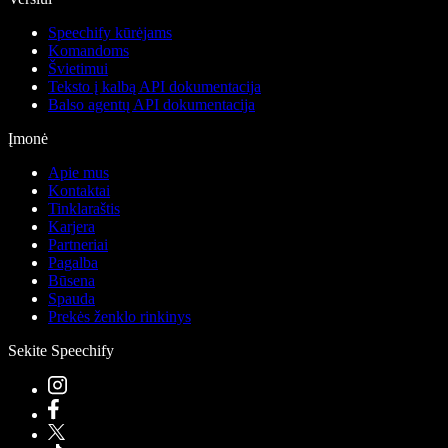
Speechify kūrėjams
Komandoms
Švietimui
Teksto į kalbą API dokumentacija
Balso agentų API dokumentacija
Įmonė
Apie mus
Kontaktai
Tinklaraštis
Karjera
Partneriai
Pagalba
Būsena
Spauda
Prekės ženklo rinkinys
Sekite Speechify