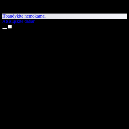
Išbandykite nemokamai
Atsisiųskite dabar
Produktai
Teksto skaitymas balsu
iPhone ir iPad programėlės
Android programėlė
Chrome plėtinys
Edge plėtinys
Interneto programėlė
Mac programėlė
Windows programėlė