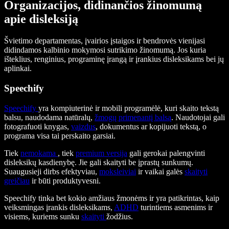
Organizacijos, didinančios žinomumą
apie disleksiją
Švietimo departamentas, įvairios įstaigos ir bendrovės vienijasi
didindamos kalbinio mokymosi sutrikimo žinomumą. Jos kuria
išteklius, renginius, programinę įrangą ir įrankius disleksikams bei jų
aplinkai.
Speechify
Speechify
yra kompiuterinė ir mobili programėlė, kuri skaito tekstą
balsu, naudodama natūralų,
žmogų primenantį balsą
. Naudotojai gali
fotografuoti knygas,
vaizdus
, dokumentus ar kopijuoti tekstą, o
programa visa tai perskaito garsiai.
Tiek
nemokama
, tiek
premium versija
gali gerokai palengvinti
disleksikų kasdienybę. Jie gali skaityti be įprastų sunkumų.
Suaugusieji dirbs efektyviau,
moksleiviai
ir vaikai galės
skaityti
greičiau
ir būti produktyvesni.
Speechify tinka bet kokio amžiaus žmonėms ir yra patikrintas, kaip
veiksmingas įrankis disleksikams,
ADHD
turintiems asmenims ir
visiems, kuriems sunku
skaityti
žodžius.