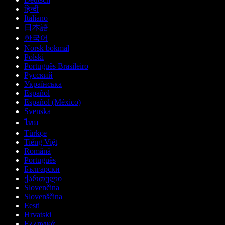
हिन्दी
Italiano
日本語
한국어
Norsk bokmål
Polski
Português Brasileiro
Русский
Українська
Español
Español (México)
Svenska
ไทย
Türkçe
Tiếng Việt
Română
Português
Български
ქართული
Slovenčina
Slovenščina
Eesti
Hrvatski
Ελληνικά