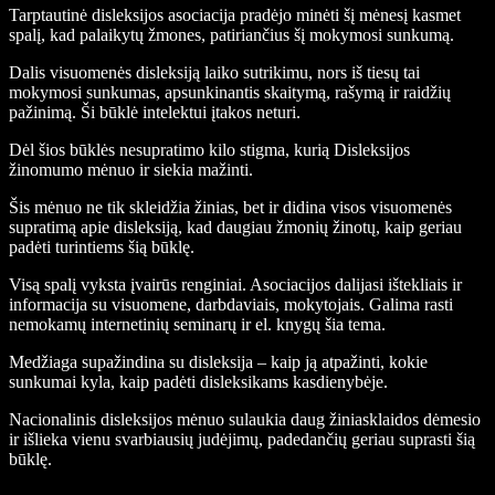
Tarptautinė disleksijos asociacija pradėjo minėti šį mėnesį kasmet
spalį, kad palaikytų žmones, patiriančius šį mokymosi sunkumą.
Dalis visuomenės disleksiją laiko sutrikimu, nors iš tiesų tai
mokymosi sunkumas, apsunkinantis skaitymą, rašymą ir raidžių
pažinimą. Ši būklė intelektui įtakos neturi.
Dėl šios būklės nesupratimo kilo stigma, kurią Disleksijos
žinomumo mėnuo ir siekia mažinti.
Šis mėnuo ne tik skleidžia žinias, bet ir didina visos visuomenės
supratimą apie disleksiją, kad daugiau žmonių žinotų, kaip geriau
padėti turintiems šią būklę.
Visą spalį vyksta įvairūs renginiai. Asociacijos dalijasi ištekliais ir
informacija su visuomene, darbdaviais, mokytojais. Galima rasti
nemokamų internetinių seminarų ir el. knygų šia tema.
Medžiaga supažindina su disleksija – kaip ją atpažinti, kokie
sunkumai kyla, kaip padėti disleksikams kasdienybėje.
Nacionalinis disleksijos mėnuo sulaukia daug žiniasklaidos dėmesio
ir išlieka vienu svarbiausių judėjimų, padedančių geriau suprasti šią
būklę.