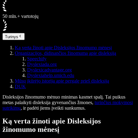
50 mln.+ vartotojų
Turinys
Ką verta žinoti apie Disleksijos žinomumo mėnesį
Organizacijos, didinančios žinomumą apie disleksiją
Speechify
Dyslexiada.org
Dyslexicadvantage.org
Dyslexiahelp.umich.edu
Mūsų įkūrėjo istorija apie pergalę prieš disleksiją
DUK
Disleksijos žinomumo mėnuo minimas kasmet spalį. Tai puikus
metas palaikyti disleksija gyvenančius žmones,
turinčius mokymosi
sutrikimų
, ir padėti jiems įveikti sunkumus.
Ką verta žinoti apie Disleksijos
žinomumo mėnesį