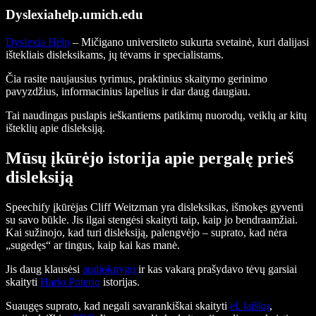
Dyslexiahelp.umich.edu
Dyslexia Help
– Mičigano universiteto sukurta svetainė, kuri dalijasi
ištekliais disleksikams, jų tėvams ir specialistams.
Čia rasite naujausius tyrimus, praktinius skaitymo gerinimo
pavyzdžius, informacinius lapelius ir dar daug daugiau.
Tai naudingas puslapis ieškantiems patikimų nuorodų, veiklų ar kitų
išteklių apie disleksiją.
Mūsų įkūrėjo istorija apie pergalę prieš
disleksiją
Speechify įkūrėjas Cliff Weitzman yra disleksikas, išmokęs gyventi
su savo būkle. Jis ilgai stengėsi skaityti taip, kaip jo bendraamžiai.
Kai sužinojo, kad turi disleksiją, palengvėjo – suprato, kad nėra
„sugedęs“ ar tingus, kaip kai kas manė.
Jis daug klausėsi
audioknygų
ir kas vakarą prašydavo tėvų garsiai
skaityti
Hario Poterio
istorijas.
Suaugęs suprato, kad negali savarankiškai skaityti
el. laiškų
,