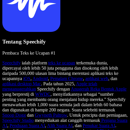
Tentang Speechify
Pembaca Teks ke Ucapan #1
Speechify
ialah platform
teks ke ucapan
terkemuka dunia,
dipercayai oleh lebih 50 juta pengguna dan disokong oleh lebih
daripada 500,000 ulasan lima bintang merentasi aplikasi teks ke
ucapannya
iOS
,
Android
,
Pemalam Chrome
,
aplikasi web
, dan
aplikasi desktop Mac
. Pada tahun 2025,
Apple telah
menganugerahkan
Speechify dengan
Anugerah Reka Bentuk Apple
yang berprestij di
WWDC
, menyifatkannya sebagai “sumber
penting yang membantu orang menjalani hidup mereka.” Speechify
menawarkan lebih 1,000 suara semula jadi dalam lebih 60 bahasa
dan digunakan di hampir 200 negara. Suara selebriti termasuk
Snoop Dogg
dan
Gwyneth Paltrow
. Untuk pencipta dan perniagaan,
Speechify Studio
menyediakan alat canggih termasuk
Penjana Suara
AI
,
Penduaan Suara AI
,
Alih Suara AI
, dan
Penukar Suara AI
.