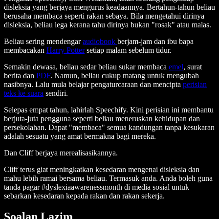
disleksia yang berjaya mengurus keadaannya. Bertahun-tahun beliau
berusaha membaca seperti rakan sebaya. Bila mengetahui dirinya
disleksia, beliau lega kerana tahu dirinya bukan "rosak" atau malas.
Beliau sering mendengar
audiobook
berjam-jam dan ibu bapa
membacakan
Harry Potter
setiap malam sebelum tidur.
Semakin dewasa, beliau sedar beliau sukar membaca
emel
, surat
berita dan
PDF
. Namun, beliau cukup matang untuk mengubah
nasibnya. Lalu mula belajar pengaturcaraan dan mencipta
perisian
teks ke suara
sendiri.
Selepas empat tahun, lahirlah Speechify. Kini perisian ini membantu
berjuta-juta pengguna seperti beliau meneruskan kehidupan dan
persekolahan. Dapat "membaca" semua kandungan tanpa kesukaran
adalah sesuatu yang amat bermakna bagi mereka.
Dan Cliff berjaya merealisasikannya.
Cliff terus giat meningkatkan kesedaran mengenai disleksia dan
mahu lebih ramai bersama beliau. Termasuk anda. Anda boleh guna
tanda pagar #dyslexiaawarenessmonth di media sosial untuk
sebarkan kesedaran kepada rakan dan rakan sekerja.
Soalan Lazim