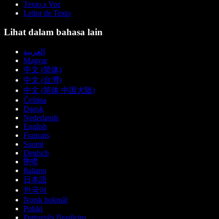
Texto a Voz
Leitor de Texto
Lihat dalam bahasa lain
العربية
Magyar
中文 (简体)
中文 (台灣)
中文 (简体 中国大陆)
Čeština
Dansk
Nederlands
English
Français
Suomi
Deutsch
हिन्दी
Italiano
日本語
한국어
Norsk bokmål
Polski
Português Brasileiro