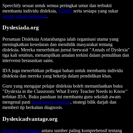
Speechify sesuai untuk semua peringkat umur dan terbukti
membantu individu disleksia,
ADHD
serta sesiapa yang sukar
memecahkan perkataan
.
Dyslexiada.org
Persatuan Disleksia Antarabangsa
ialah organisasi utama yang
meningkatkan kesedaran dan mendidik masyarakat tentang
disleksia. Mereka menerbitkan jurnal berwasit "Annals of Dyslexia"
tiga kali setahun, menampilkan amalan terkini dalam pemulihan dan
intervensi berasaskan sains.
IDA juga menerbitkan pelbagai bahan untuk membantu individu
disleksia dan mereka yang bekerja dalam pendidikan khas.
Guru yang mengajar pelajar disleksia boleh memanfaatkan buku
"Dyslexia in the Classroom: What Every Teacher Needs to Know"
terbitan IDA. Buku panduan ini membantu guru sekolah awam
mengenal pasti
tanda-tanda disleksia
, strategi bilik darjah dan
memberi tip berkaitan diagnosis.
Dyslexicadvantage.org
Dyslexic Advantage
antara sumber paling komprehensif tentang