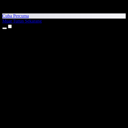
Cuba Percuma
Muat Turun Sekarang
Produk
Teks kepada Pertuturan
Aplikasi iPhone & iPad
Aplikasi Android
Sambungan Chrome
Sambungan Edge
Aplikasi Web
Aplikasi Mac
Aplikasi Windows