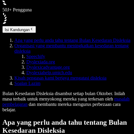
50J+ Pengguna
Isi Kandungan
Apa yang perlu anda tahu tentang Bulan Kesedaran Disleksia
Organisasi yang membantu meningkatkan kesedaran tentang
disleksia
Speechify
Dyslexiada.org
Dyslexicadvantage.org
Dyslexiahelp.umich.edu
Kisah pengasas kami berjaya mengatasi disleksia
Soalan Lazim
Bulan Kesedaran Disleksia disambut setiap bulan Oktober. Inilah
masa terbaik untuk menyokong mereka yang terkesan oleh
masalah
pembelajaran
dan membantu mereka mengurus perbezaan cara
belajar.
Apa yang perlu anda tahu tentang Bulan
Kesedaran Disleksia