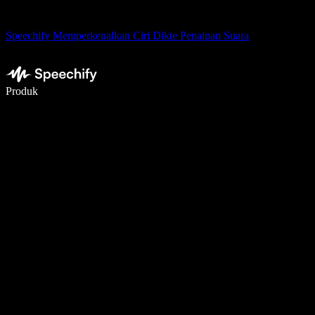
Speechify Memperkenalkan Ciri Dikte Penaipan Suara
Tulis 5× lebih pantas dengan menaip menggunakan suara
Produk
Ketahui Lebih Lanjut