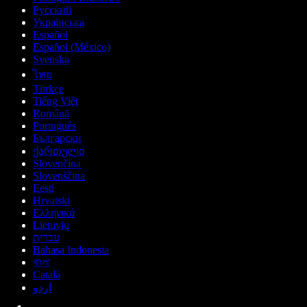
Русский
Українська
Español
Español (México)
Svenska
ไทย
Türkçe
Tiếng Việt
Română
Português
Български
ქართული
Slovenčina
Slovenščina
Eesti
Hrvatski
Ελληνικά
Lietuvių
עברית
Bahasa Indonesia
বাংলা
Català
اردو