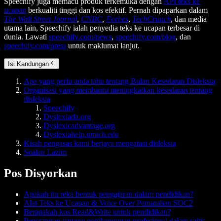
Speechify juga memacu produk terkemuka dengan
API teks ke
ucapan
berkualiti tinggi dan kos efektif. Pernah dipaparkan dalam
The Wall Street Journal
,
CNBC
,
Forbes
,
TechCrunch
, dan media
utama lain, Speechify ialah penyedia teks ke ucapan terbesar di
dunia. Lawati
speechify.com/news
,
speechify.com/blog
, dan
speechify.com/press
untuk maklumat lanjut.
Isi Kandungan
Apa yang perlu anda tahu tentang Bulan Kesedaran Disleksia
Organisasi yang membantu meningkatkan kesedaran tentang
disleksia
Speechify
Dyslexiada.org
Dyslexicadvantage.org
Dyslexiahelp.umich.edu
Kisah pengasas kami berjaya mengatasi disleksia
Soalan Lazim
Pos Disyorkan
Apakah itu reka bentuk pengajaran dalam pendidikan?
Alat Teks ke Ucapan & Voice Over Pematuhan SOC2
Berapakah kos Read&Write untuk pendidikan?
Penerangan tentang pembangunan profesional dalam sains