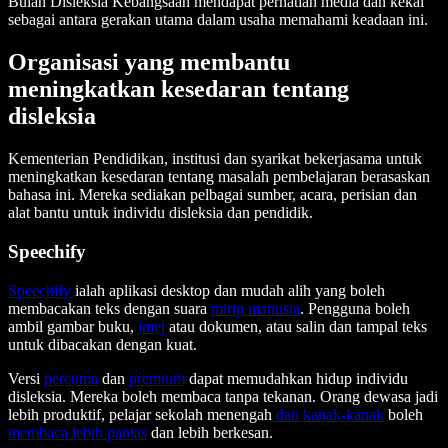
Bulan Disleksia Kebangsaan mendapat perhatian media dan kekal
sebagai antara gerakan utama dalam usaha memahami keadaan ini.
Organisasi yang membantu
meningkatkan kesedaran tentang
disleksia
Kementerian Pendidikan, institusi dan syarikat bekerjasama untuk
meningkatkan kesedaran tentang masalah pembelajaran berasaskan
bahasa ini. Mereka sediakan pelbagai sumber, acara, perisian dan
alat bantu untuk individu disleksia dan pendidik.
Speechify
Speechify
ialah aplikasi desktop dan mudah alih yang boleh
membacakan teks dengan suara
mirip manusia
. Pengguna boleh
ambil gambar buku,
imej
atau dokumen, atau salin dan tampal teks
untuk dibacakan dengan kuat.
Versi
percuma
dan
premium
dapat memudahkan hidup individu
disleksia. Mereka boleh membaca tanpa tekanan. Orang dewasa jadi
lebih produktif, pelajar sekolah menengah
dan kanak-kanak
boleh
membaca lebih pantas
dan lebih berkesan.