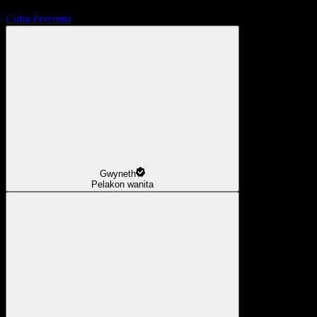
Cuba Percuma
Gwyneth
Pelakon wanita