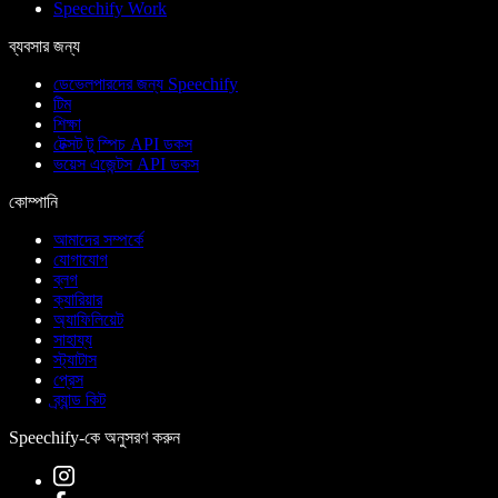
Speechify Work
ব্যবসার জন্য
ডেভেলপারদের জন্য Speechify
টিম
শিক্ষা
টেক্সট টু স্পিচ API ডকস
ভয়েস এজেন্টস API ডকস
কোম্পানি
আমাদের সম্পর্কে
যোগাযোগ
ব্লগ
ক্যারিয়ার
অ্যাফিলিয়েট
সাহায্য
স্ট্যাটাস
প্রেস
ব্র্যান্ড কিট
Speechify-কে অনুসরণ করুন