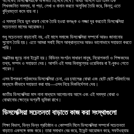
অনেকেই ডিসলেক্সিয়াকে অক্ষমতা হিসেবে দেখে। অথচ আসলে এটি এমন এক
শিখনজনিত সমস্যা, যা পড়া, লেখা ও বানান করতে অসুবিধা তৈরি করে, কিন্তু এতে
বুদ্ধিমত্তা কমে যায় না।
এ সমস্যা নিয়ে ভুল ধারণা থেকে তৈরি হওয়া কলঙ্ক ও লজ্জা দূর করতেই ডিসলেক্সিয়া
সচেতনতা মাসের আয়োজন।
শুধু সচেতনতা বাড়ানোই নয়, এই মাসে সমাজে ডিসলেক্সিয়া সম্পর্কে আরও জানানোর
সুযোগ তৈরি হয়। এতে আমরা সবাই মিলে আক্রান্তদের আরও ভালোভাবে সহায়তা করতে
পারি।
অক্টোবর জুড়ে নানা ইভেন্ট হয়। বিভিন্ন সংগঠন সাধারণ মানুষ, নিয়োগকর্তা ও শিক্ষকদের
তথ্য, সম্পদ ও সহায়তা দেয়। আপনি এই সময় বিনামূল্যের ওয়েবিনার বা ই-বুকও পেতে
পারেন।
এসব উপকরণ পাঠকদের ডিসলেক্সিয়া চেনা, এর চ্যালেঞ্জ বোঝা এবং ছোট ছোট পরিবর্তনের
মাধ্যমে কীভাবে সহায়তা করা যায়—এসব নিয়ে দিকনির্দেশনা দেয়।
জাতীয় ডিসলেক্সিয়া মাস নানা মাধ্যমে আলোচনায় আসে এবং এই সমস্যা বোঝা ও
বোঝানোর ক্ষেত্রে অগ্রণী ভূমিকা রাখে।
ডিসলেক্সিয়া সচেতনতা বাড়াতে কাজ করা সংস্থাগুলো
শিক্ষা বিভাগ, ভিন্ন ভিন্ন প্রতিষ্ঠান ও কোম্পানি মিলে ডিসলেক্সিয়া সম্পর্কে সচেতনতা
বাড়াতে একসঙ্গে কাজ করে। তারা সমাধান বের করে, ইভেন্ট আয়োজন করে, সফটওয়্যার