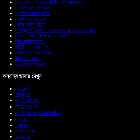
ডিসলেক্সিয়ার জন্য সেরা রিডিং প্রোগ্রামগুলো
রোবট ভয়েস জেনারেটর
অ্যানিমে টেক্সট টু স্পিচ
এআই ভয়েস চেঞ্জার
PDF অডিও রিডার
Google Docs কি আমার জন্য পড়ে শোনাতে পারে
টেক্সট টু স্পিচ Chrome এক্সটেনশন
হিন্দি টেক্সট টু স্পিচ
PDF রিড অ্যালাউড
এআই ভয়েস জেনারেটর
Texto a Voz
Leitor de Texto
অন্যান্য ভাষায় দেখুন
العربية
Magyar
中文 (简体)
中文 (台灣)
中文 (简体 中国大陆)
Čeština
Dansk
Nederlands
English