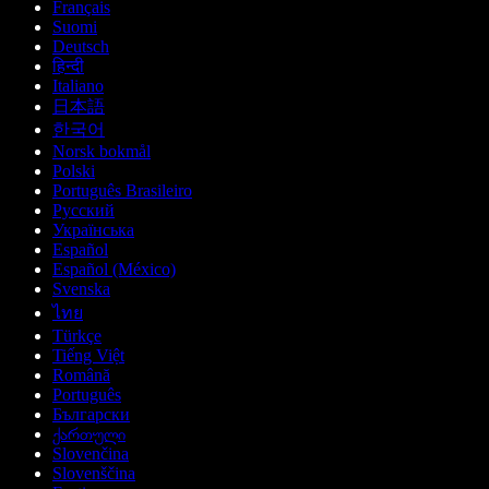
Français
Suomi
Deutsch
हिन्दी
Italiano
日本語
한국어
Norsk bokmål
Polski
Português Brasileiro
Русский
Українська
Español
Español (México)
Svenska
ไทย
Türkçe
Tiếng Việt
Română
Português
Български
ქართული
Slovenčina
Slovenščina