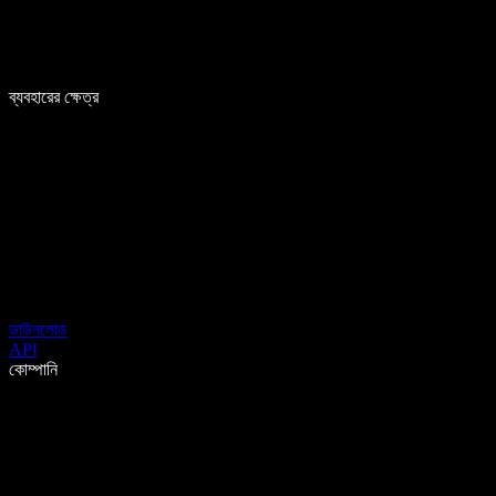
ব্যবহারের ক্ষেত্র
ডাউনলোড
API
কোম্পানি