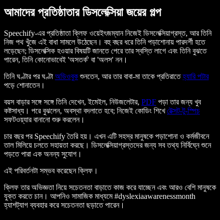
আমাদের প্রতিষ্ঠাতার ডিসলেক্সিয়া জয়ের গল্প
Speechify-এর প্রতিষ্ঠাতা ক্লিফ ওয়েইৎজম্যান নিজেই ডিসলেক্সিয়াগ্রস্ত, আর তিনি
নিজ পথ খুঁজে এই বাধা সামলে উঠেছেন। বহু বছর ধরে তিনি পড়াশোনায় পারদর্শী হতে
লড়েছেন; ডিসলেক্সিক হওয়ার বিষয়টি জানতে পেরে তার স্বস্তি লাগে এবং তিনি বুঝতে
পারেন, তিনি কোনোভাবেই 'অসতর্ক' বা 'অলস' নন।
তিনি ঘণ্টার পর ঘণ্টা
অডিওবুক
শুনতেন, আর তার বাবা-মা তাকে প্রতিরাতে
হ্যারি পটার
পড়ে শোনাতেন।
বয়স বাড়ার সঙ্গে সঙ্গে তিনি দেখেন, ইমেইল, নিউজলেটার,
PDF
পড়া তার জন্য খুব
কষ্টসাধ্য। পরে বুঝলেন, অবস্থা বদলাতে হবে; নিজেই কোডিং শিখে
টেক্সট-টু-স্পিচ
সফটওয়্যার বানানো শুরু করলেন।
চার বছর পর Speechify তৈরি হয়। এখন এটি সহস্র মানুষকে পড়াশোনা ও কর্মজীবনে
তাল মিলিয়ে চলতে সহায়তা করছে। ডিসলেক্সিয়াগ্রস্তদের জন্য সব তথ্য নির্বিঘ্নে শুনে
পড়তে পারা এক অনন্য সুযোগ।
এই পরিবর্তনটা সম্ভব করেছেন ক্লিফ।
ক্লিফ তার অভিজ্ঞতা নিয়ে সচেতনতা বাড়াতে কাজ করে যাচ্ছেন এবং আরও বেশি মানুষকে
যুক্ত করতে চান। আপনিও সামাজিক মাধ্যমে #dyslexiaawarenessmonth
হ্যাশট্যাগ ব্যবহার করে সচেতনতা ছড়াতে পারেন।