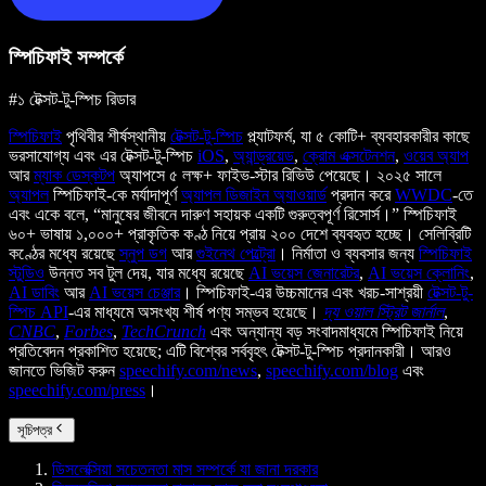
স্পিচিফাই সম্পর্কে
#১ টেক্সট-টু-স্পিচ রিডার
স্পিচিফাই
পৃথিবীর শীর্ষস্থানীয়
টেক্সট-টু-স্পিচ
প্ল্যাটফর্ম, যা ৫ কোটি+ ব্যবহারকারীর কাছে
ভরসাযোগ্য এবং এর টেক্সট-টু-স্পিচ
iOS
,
অ্যান্ড্রয়েড
,
ক্রোম এক্সটেনশন
,
ওয়েব অ্যাপ
আর
ম্যাক ডেস্কটপ
অ্যাপসে ৫ লক্ষ+ ফাইভ-স্টার রিভিউ পেয়েছে। ২০২৫ সালে
অ্যাপল
স্পিচিফাই-কে মর্যাদাপূর্ণ
অ্যাপল ডিজাইন অ্যাওয়ার্ড
প্রদান করে
WWDC
-তে
এবং একে বলে, “মানুষের জীবনে দারুণ সহায়ক একটি গুরুত্বপূর্ণ রিসোর্স।” স্পিচিফাই
৬০+ ভাষায় ১,০০০+ প্রাকৃতিক কণ্ঠ নিয়ে প্রায় ২০০ দেশে ব্যবহৃত হচ্ছে। সেলিব্রিটি
কণ্ঠের মধ্যে রয়েছে
স্নুপ ডগ
আর
গুইনেথ পেল্ট্রো
। নির্মাতা ও ব্যবসার জন্য
স্পিচিফাই
স্টুডিও
উন্নত সব টুল দেয়, যার মধ্যে রয়েছে
AI ভয়েস জেনারেটর
,
AI ভয়েস ক্লোনিং
,
AI ডাবিং
আর
AI ভয়েস চেঞ্জার
। স্পিচিফাই-এর উচ্চমানের এবং খরচ-সাশ্রয়ী
টেক্সট-টু-
স্পিচ API
-এর মাধ্যমে অসংখ্য শীর্ষ পণ্য সম্ভব হয়েছে।
দ্য ওয়াল স্ট্রিট জার্নাল
,
CNBC
,
Forbes
,
TechCrunch
এবং অন্যান্য বড় সংবাদমাধ্যমে স্পিচিফাই নিয়ে
প্রতিবেদন প্রকাশিত হয়েছে; এটি বিশ্বের সর্ববৃহৎ টেক্সট-টু-স্পিচ প্রদানকারী। আরও
জানতে ভিজিট করুন
speechify.com/news
,
speechify.com/blog
এবং
speechify.com/press
।
সূচিপত্র
ডিসলেক্সিয়া সচেতনতা মাস সম্পর্কে যা জানা দরকার