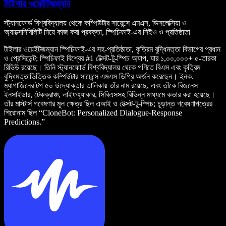
টাইলার ওয়েইটজম্যান
স্ট্যানফোর্ড বিশ্ববিদ্যালয় থেকে কম্পিউটার সায়েন্সে এমএস, ডিসলেক্সিয়া ও
অ্যাক্সেসিবিলিটি নিয়ে কাজ করা প্রবক্তা, স্পিচিফাই-এর সিইও ও প্রতিষ্ঠাতা
টাইলার ওয়েইটজম্যান স্পিচিফাই-এর সহ-প্রতিষ্ঠাতা, কৃত্রিম বুদ্ধিমত্তা বিভাগের প্রধান
ও প্রেসিডেন্ট; স্পিচিফাই বিশ্বের #1 টেক্সট-টু-স্পিচ অ্যাপ, যার ১,০০,০০০+ ৫-তারকা
রিভিউ রয়েছে। তিনি স্ট্যানফোর্ড বিশ্ববিদ্যালয় থেকে গণিতে বিএস এবং কৃত্রিম
বুদ্ধিমত্তাভিত্তিক কম্পিউটার সায়েন্সে এমএস ডিগ্রি অর্জন করেছেন। ইনক.
ম্যাগাজিনের টপ ৫০ উদ্যোক্তার তালিকায় তাঁর নাম রয়েছে, এবং তাঁকে বিজনেস
ইনসাইডার, টেকক্রাঞ্চ, লাইফহ্যাকার, সিবিএসসহ বিভিন্ন মাধ্যমে কভার করা হয়েছে।
তাঁর মাস্টার্স গবেষণার মূল ক্ষেত্র ছিল এআই ও টেক্সট-টু-স্পিচ; চূড়ান্ত গবেষণাপত্রের
শিরোনাম ছিল “CloneBot: Personalized Dialogue-Response
Predictions.”