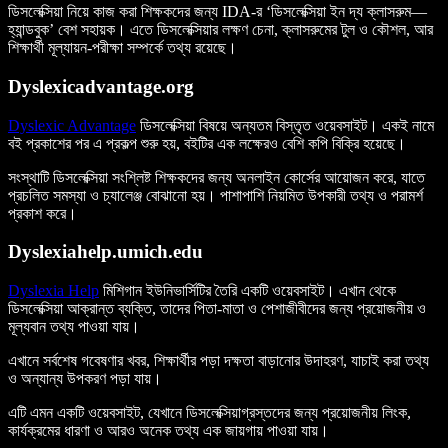
ডিসলেক্সিয়া নিয়ে কাজ করা শিক্ষকদের জন্য IDA-র ‘ডিসলেক্সিয়া ইন দ্য ক্লাসরুম—
হ্যান্ডবুক’ বেশ সহায়ক। এতে ডিসলেক্সিয়ার লক্ষণ চেনা, ক্লাসরুমের টুল ও কৌশল, আর
শিক্ষার্থী মূল্যায়ন-পরীক্ষা সম্পর্কে তথ্য রয়েছে।
Dyslexicadvantage.org
Dyslexic Advantage
ডিসলেক্সিয়া বিষয়ে অন্যতম বিস্তৃত ওয়েবসাইট। একই নামে
বই প্রকাশের পর এ প্রকল্প শুরু হয়, বইটির এক লক্ষেরও বেশি কপি বিক্রি হয়েছে।
সংস্থাটি ডিসলেক্সিয়া সংশ্লিষ্ট শিক্ষকদের জন্য অনলাইন কোর্সের আয়োজন করে, যাতে
প্রচলিত সমস্যা ও চ্যালেঞ্জ বোঝানো হয়। পাশাপাশি নিয়মিত উপকারী তথ্য ও পরামর্শ
প্রকাশ করে।
Dyslexiahelp.umich.edu
Dyslexia Help
মিশিগান ইউনিভার্সিটির তৈরি একটি ওয়েবসাইট। এখান থেকে
ডিসলেক্সিয়া আক্রান্ত ব্যক্তি, তাদের পিতা-মাতা ও পেশাজীবীদের জন্য প্রয়োজনীয় ও
মূল্যবান তথ্য পাওয়া যায়।
এখানে সর্বশেষ গবেষণার খবর, শিক্ষার্থীর পড়া দক্ষতা বাড়ানোর উদাহরণ, যাচাই করা তথ্য
ও অন্যান্য উপকরণ পড়া যায়।
এটি এমন একটি ওয়েবসাইট, যেখানে ডিসলেক্সিয়াগ্রস্তদের জন্য প্রয়োজনীয় লিংক,
কার্যক্রমের ধারণা ও আরও অনেক তথ্য এক জায়গায় পাওয়া যায়।