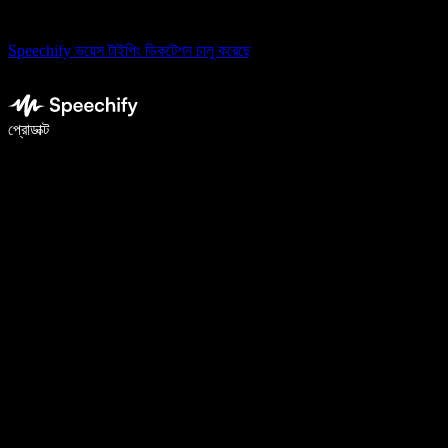
Speechify ভয়েস টাইপিং ডিকটেশন চালু করেছে
ভয়েস টাইপিং দিয়ে ৫ গুণ দ্রুত লিখুন
প্রোডাক্ট
আরও জানুন