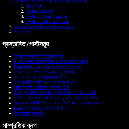
ডিসলেক্সিয়া সচেতনতা বাড়াতে কাজ করা সংস্থাগুলো
Speechify
Dyslexiada.org
Dyslexicadvantage.org
Dyslexiahelp.umich.edu
আমাদের প্রতিষ্ঠাতার ডিসলেক্সিয়া জয়ের গল্প
প্রশ্নোত্তর
প্রস্তাবিত পোস্টসমূহ
শিক্ষায় ইনস্ট্রাকশনাল ডিজাইন কী?
SOC2 সম্মত টেক্সট টু স্পিচ ও ভয়েস ওভার টুলসমূহ
Read&Write-এর শিক্ষা সংস্করণের দাম কত?
রিডিং সায়েন্স: পেশাদার উন্নয়ন সহজ ভাষায়
ব্যবসার জন্য সেরা অ্যাক্সেসিবিলিটি টুল
ওয়িলসন রিডিং সার্টিফিকেশন কীভাবে করবেন
লার্নিং অ্যালি ও রিভিউস: চূড়ান্ত গাইড
AIM ইন্সটিটিউট ফর লার্নিং অ্যান্ড রিসার্চ – যা জানা জরুরি
শেখার পার্থক্য থাকা শিক্ষার্থীদের সহায়তা ও সাফল্যের উপায়
ম্যাকবুকে টেক্সট-টু-স্পিচ ও ম্যাক শর্টকাট কীভাবে ব্যবহার করবেন
Read My Essay: টেক্সট-টু-স্পিচ টুল
ডিসলেক্সিয়া স্কুল কী?
সাম্প্রতিক ব্লগ