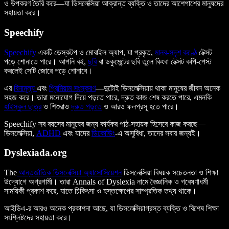
ও উপকরণ তৈরি করে—যা ডিসলেক্সিয়া আক্রান্ত ব্যক্তি ও তাদের আশেপাশের মানুষদের
সহায়তা করে।
Speechify
Speechify
একটি ডেস্কটপ ও মোবাইল অ্যাপ, যা প্রকৃত,
মানব-সদৃশ কণ্ঠে
টেক্সট
পড়ে শোনাতে পারে। আপনি বই,
ছবি
বা ডকুমেন্টের ছবি তুলে কিংবা টেক্সট কপি-পেস্ট
করলেই সেটি জোরে পড়ে শোনাবে।
এর
বিনামূল্য
এবং
প্রিমিয়াম সংস্করণ
—দুটোই ডিসলেক্সিয়ায় থাকা মানুষের জীবন অনেক
সহজ করে। তারা মনোযোগ দিয়ে পড়তে পারে, দ্রুত কাজ শেষ করতে পারে, এমনকি
হাইস্কুল ছাত্র
ও শিশুরাও
দ্রুত পড়তে
ও আরও ফলপ্রসূ হতে পারে।
Speechify সব বয়সের মানুষের জন্য কার্যকর পাঠ-সহায়ক হিসেবে কাজ করছে—
ডিসলেক্সিয়া,
ADHD
এবং যাদের
ডিকোডিং
-এ অসুবিধা, তাদের সবার জন্যই।
Dyslexiada.org
The
আন্তর্জাতিক ডিসলেক্সিয়া অ্যাসোসিয়েশন
ডিসলেক্সিয়া বিষয়ক সচেতনতা ও শিক্ষা
উদ্যোগে অগ্রগামী। তারা Annals of Dyslexia নামে বৈজ্ঞানিক ও গবেষণাধর্মী
সাময়িকী প্রকাশ করে, যাতে চিকিৎসা ও হস্তক্ষেপের সাম্প্রতিক তথ্য থাকে।
আইডিএ-র আরও অনেক প্রকাশনা আছে, যা ডিসলেক্সিয়াগ্রস্ত ব্যক্তি ও বিশেষ শিক্ষা
সংশ্লিষ্টদের সহায়তা করে।