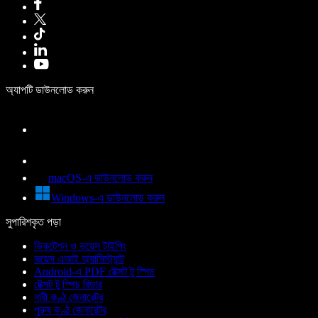
অ্যাপটি ডাউনলোড করুন
macOS-এ ডাউনলোড করুন
Windows-এ ডাউনলোড করুন
সুপারিশকৃত পড়া
ডিকটেশন ও ভয়েস টাইপিং
ভয়েস এআই অ্যাসিস্ট্যান্ট
Android-এ PDF টেক্সট টু স্পিচ
টেক্সট টু স্পিচ রিডার
নারী কণ্ঠ জেনারেটর
পুরুষ কণ্ঠ জেনারেটর