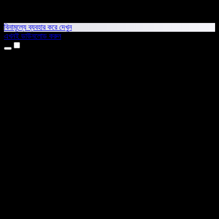
বিনামূল্যে ব্যবহার করে দেখুন
এখনই ডাউনলোড করুন
প্রোডাক্ট
টেক্সট টু স্পিচ
আইফোন ও আইপ্যাড অ্যাপ
অ্যান্ড্রয়েড অ্যাপ
ক্রোম এক্সটেনশন
এজ এক্সটেনশন
ওয়েব অ্যাপ
ম্যাক অ্যাপ
উইন্ডোজ অ্যাপ
এআই ভয়েস জেনারেটর