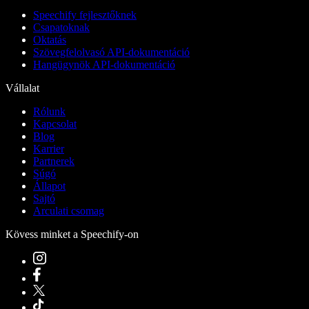
Speechify fejlesztőknek
Csapatoknak
Oktatás
Szövegfelolvasó API-dokumentáció
Hangügynök API-dokumentáció
Vállalat
Rólunk
Kapcsolat
Blog
Karrier
Partnerek
Súgó
Állapot
Sajtó
Arculati csomag
Kövess minket a Speechify-on