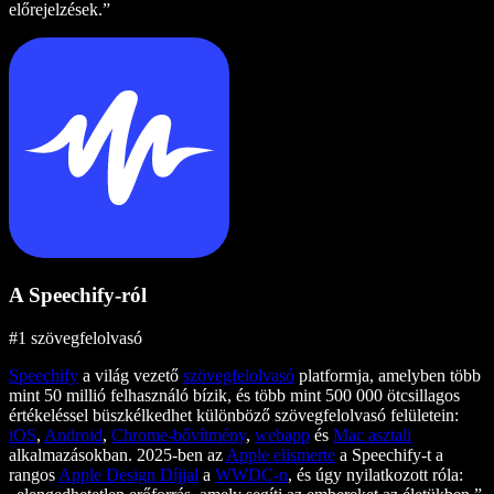
előrejelzések.”
A Speechify-ról
#1 szövegfelolvasó
Speechify
a világ vezető
szövegfelolvasó
platformja, amelyben több
mint 50 millió felhasználó bízik, és több mint 500 000 ötcsillagos
értékeléssel büszkélkedhet különböző szövegfelolvasó felületein:
iOS
,
Android
,
Chrome-bővítmény
,
webapp
és
Mac asztali
alkalmazásokban. 2025-ben az
Apple elismerte
a Speechify-t a
rangos
Apple Design Díjjal
a
WWDC-n
, és úgy nyilatkozott róla: