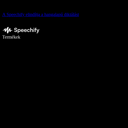
A Speechify elindítja a hangalapú diktálást
Írj akár ötször gyorsabban diktálással
Termékek
Tudj meg többet