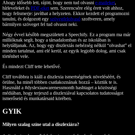
Ahogy idősebb lett, rájött, hogy nem tud olvasni
e-maileket
,
hírleveleket és
PDF-eket
sem. Szerencsére elég érett volt ahhoz,
hogy felismerje: javíthat a helyzeten. Ekkor kezdett el programozni
tanulni, és dolgozott egy
szövegfelolvasó
szoftveren, amely
bármilyen szöveget fel tud olvasni neki.
Négy évvel később megszületett a Speechify. Ez a program ma már
millióknak segít, hogy a társadalomban és az iskolában is
helytálljanak. Az, hogy egy diszlexiás nehézség nélkül “olvashat” el
minden tartalmat, ami elé kerül, az egyik legjobb dolog, ami csak
történhet vele.
És mindezt Cliff tette lehetővé.
Cliff továbbra is kiáll a diszlexia ismertségének növeléséért, és
örülne, ha minél többen csatlakoznának hozzá – köztük te is.
Használd a #dyslexiaawarenessmonth hashtaget a közösségi
médiában, hogy terjeszd a diszlexiával kapcsolatos tudatosságot
ismerőseid és munkatársaid körében.
GYIK
Milyen szalag színe utal a diszlexiára?