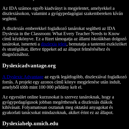
Az IDA számos egyéb kiadványt is megjelentet, amelyekkel a
diszlexiásokon, valamint a gyógypedagógiai szakembereken kíván
segíteni.
A diszlexiás emberekkel foglalkozó tanárokat segítheti az IDA
Dyslexia in the Classroom: What Every Teacher Needs to Know
című kézikönyve. Ez a füzet támogatja az állami iskolákban dolgozó
tanárokat, ismerteti a
diszlexia jeleit
, bemutatja a tantermi eszközöket
és stratégiákat, illetve tippeket ad az állapot felméréséhez és
diagnózisához.
Dyslexicadvantage.org
A Dyslexic Advantage
az egyik legátfogóbb, diszlexiával foglalkozó
forrás. A projekt egy azonos című könyv megjelenése után indult,
amelyből több mint 100 000 példány kelt el.
Az egyesület online kurzusokat is szervez tanároknak, hogy a
gyógypedagógusok jobban megérthessék a diszlexiás diákok
kihívásait. Folyamatosan osztanak meg oktatási anyagokat és
gyakorlati tanácsokat mindazoknak, akiket érint ez az állapot.
Dyslexiahelp.umich.edu