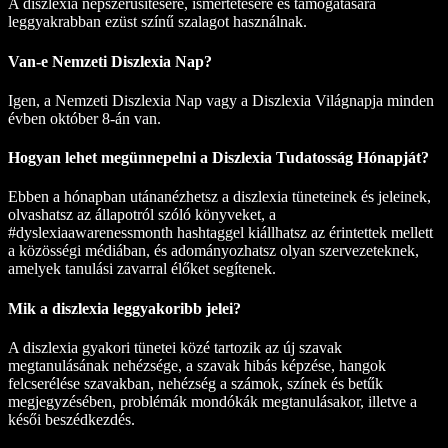
A diszlexia népszerűsítésére, ismertetésére és támogatására
leggyakrabban ezüst színű szalagot használnak.
Van-e Nemzeti Diszlexia Nap?
Igen, a Nemzeti Diszlexia Nap vagy a Diszlexia Világnapja minden
évben október 8-án van.
Hogyan lehet megünnepelni a Diszlexia Tudatosság Hónapját?
Ebben a hónapban utánanézhetsz a diszlexia tüneteinek és jeleinek,
olvashatsz az állapotról szóló könyveket, a
#dyslexiaawarenessmonth hashtaggel kiállhatsz az érintettek mellett
a közösségi médiában, és adományozhatsz olyan szervezeteknek,
amelyek tanulási zavarral élőket segítenek.
Mik a diszlexia leggyakoribb jelei?
A diszlexia gyakori tünetei közé tartozik az új szavak
megtanulásának nehézsége, a szavak hibás képzése, hangok
felcserélése szavakban, nehézség a számok, színek és betűk
megjegyzésében, problémák mondókák megtanulásakor, illetve a
késői beszédkezdés.