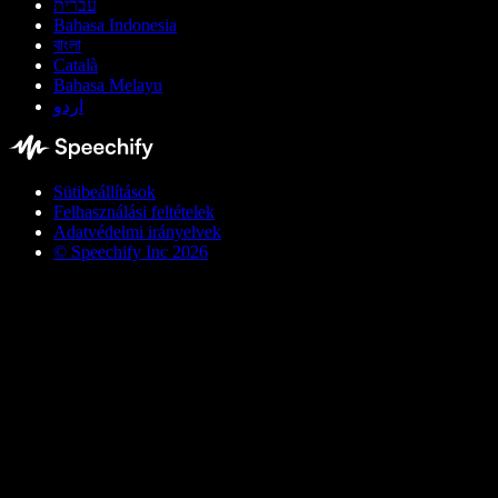
עברית
Bahasa Indonesia
বাংলা
Català
Bahasa Melayu
اردو
Sütibeállítások
Felhasználási feltételek
Adatvédelmi irányelvek
© Speechify Inc 2026