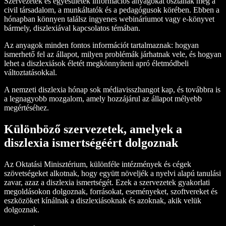
Szervezetek és egyesületek információs anyagokat osztanak meg a
civil társadalom, a munkáltatók és a pedagógusok körében. Ebben a
hónapban könnyen találsz ingyenes webináriumot vagy e-könyvet
bármely, diszlexiával kapcsolatos témában.
Az anyagok minden fontos információt tartalmaznak: hogyan
ismerhető fel az állapot, milyen problémák járhatnak vele, és hogyan
lehet a diszlexiások életét megkönnyíteni apró életmódbeli
változtatásokkal.
A nemzeti diszlexia hónap sok médiavisszhangot kap, és továbbra is
a legnagyobb mozgalom, amely hozzájárul az állapot mélyebb
megértéséhez.
Különböző szervezetek, amelyek a
diszlexia ismertségéért dolgoznak
Az Oktatási Minisztérium, különféle intézmények és cégek
szövetségeket alkotnak, hogy együtt növeljék a nyelvi alapú tanulási
zavar, azaz a diszlexia ismertségét. Ezek a szervezetek gyakorlati
megoldásokon dolgoznak, forrásokat, eseményeket, szoftvereket és
eszközöket kínálnak a diszlexiásoknak és azoknak, akik velük
dolgoznak.