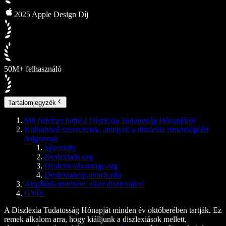
2025 Apple Design Díj
50M+ felhasználó
Tartalomjegyzék
Mit érdemes tudni a Diszlexia Tudatosság Hónapjáról
Különböző szervezetek, amelyek a diszlexia ismertségéért
dolgoznak
Speechify
Dyslexiada.org
Dyslexicadvantage.org
Dyslexiahelp.umich.edu
Alapítónk története: siker diszlexiával
GYIK
A Diszlexia Tudatosság Hónapját minden év októberében tartják. Ez
remek alkalom arra, hogy kiálljunk a diszlexiások mellett,