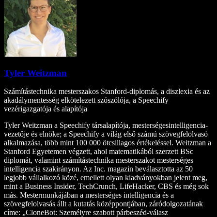
Tyler Weitzman
Számítástechnika mesterszakos Stanford-diplomás, a diszlexia és az
akadálymentesség elkötelezett szószólója, a Speechify
vezérigazgatója és alapítója
Tyler Weitzman a Speechify társalapítója, mesterségesintelligencia-
vezetője és elnöke; a Speechify a világ első számú szövegfelolvasó
alkalmazása, több mint 100 000 ötcsillagos értékeléssel. Weitzman a
Stanford Egyetemen végzett, ahol matematikából szerzett BSc
diplomát, valamint számítástechnika mesterszakot mesterséges
intelligencia szakirányon. Az Inc. magazin beválasztotta az 50
legjobb vállalkozó közé, emellett olyan kiadványokban jelent meg,
mint a Business Insider, TechCrunch, LifeHacker, CBS és még sok
más. Mestermunkájában a mesterséges intelligencia és a
szövegfelolvasás állt a kutatás középpontjában, záródolgozatának
címe: „CloneBot: Személyre szabott párbeszéd-válasz