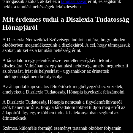
támogassuk azokat, akiket ez a
tanulási zavar
érint, és segítsünk
nekik a tanulási nehézségek leküzdésében.
Mit érdemes tudni a Diszlexia Tudatosság
Hónapjáról
A Diszlexia Nemzetközi Szövetsége indította útjára, hogy minden
októberben megemlékezzünk a diszlexiáról. A cél, hogy támogassuk
azokat, akiket ez a tanulási nehézség érint.
A társadalom egy jelentős része rendellenességként tekint a
diszlexiára. Valójában ez egy tanulási nehézség, amely megnehezíti
az olvasást, írást és helyesírást – ugyanakkor az érintettek
intelligenciáját nem befolyásolja.
Az állapottal kapcsolatos félreértések megbélyegzéshez vezettek,
amelyeket a Diszlexia Tudatosság Hónapja igyekszik felszámolni.
A Diszlexia Tudatosság Hónapja nemcsak a figyelemfelhívásról
szól, hanem arról is, hogy a társadalom többet tudjon meg erről az
állapotról. Így egyre többen tudnak hatékonyabban segíteni az
érintetteknek.
Számos, különféle formájú eseményt tartanak október folyamán.