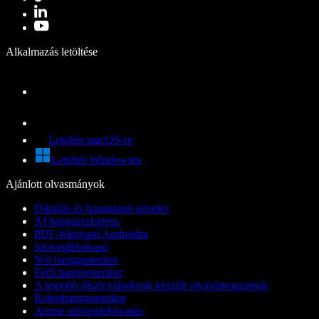
Alkalmazás letöltése
Letöltés macOS-re
Letöltés Windowsra
Ajánlott olvasmányok
Diktálás és hangalapú gépelés
AI hangasszisztens
PDF-felolvasó Androidra
Szövegfelolvasó
Női hanggenerátor
Férfi hanggenerátor
A legjobb diszlexiásoknak készült olvasóprogramok
Robothanggenerátor
Anime szövegfelolvasás