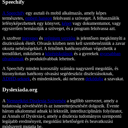
Speechify
A Speechify
egy asztali és mobil alkalmazás, amely képes
természetes,
emberi hangon
felolvasni a szöveget. A felhasználók
lefényképezhetnek egy könyvet,
képet
vagy dokumentumot, vagy
egyszerűen bemásolják a szöveget, és a program felolvassa azt.
A szoftver
ingyenes
és
prémium verziója
is jelentősen megkönnyíti a
diszlexiások életét. Olvasás közben nem kell szembenézniük a zavar
okozta nehézségekkel. A felnőttek hatékonyabban végezhetik a
teendőiket, miközben a
középiskolások
és a gyerekek
gyorsabban
olvashatnak
és produktívabbak lehetnek.
A Speechify minden korosztály számára nagyszerű megoldás, és
bizonyítottan hatékony olvasási segédeszköz diszlexiásoknak,
ADHD-seknek
, és mindenkinek, aki nehezen
dekódolja
a szavakat.
Dyslexiada.org
A
Nemzetközi Diszlexia Szövetség
a legfőbb szervezet, amely a
tudatosság növeléséért és az ismeretterjesztésért dolgozik. Évente
három alkalommal adnak ki lektorált, interdiszciplináris folyóiratot,
az Annals of Dyslexia-t, amely a diszlexia tudományos szempontú
legújabb eredményeit, megoldási lehetőségeit és beavatkozási
módszereit mutatja be.