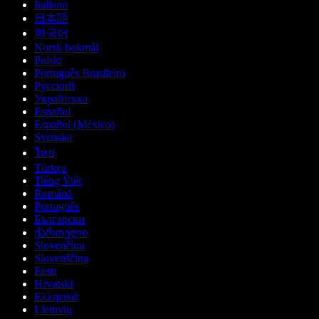
Italiano
日本語
한국어
Norsk bokmål
Polski
Português Brasileiro
Русский
Українська
Español
Español (México)
Svenska
ไทย
Türkçe
Tiếng Việt
Română
Português
Български
ქართული
Slovenčina
Slovenščina
Eesti
Hrvatski
Ελληνικά
Lietuvių