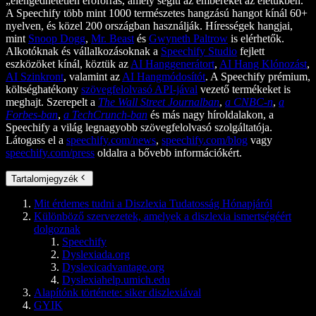
„elengedhetetlen erőforrás, amely segíti az embereket az életükben.”
A Speechify több mint 1000 természetes hangzású hangot kínál 60+
nyelven, és közel 200 országban használják. Hírességek hangjai,
mint
Snoop Dogg
,
Mr. Beast
és
Gwyneth Paltrow
is elérhetők.
Alkotóknak és vállalkozásoknak a
Speechify Studio
fejlett
eszközöket kínál, köztük az
AI Hanggenerátort
,
AI Hang Klónozást
,
AI Szinkront
, valamint az
AI Hangmódosítót
. A Speechify prémium,
költséghatékony
szövegfelolvasó API-jával
vezető termékeket is
meghajt. Szerepelt a
The Wall Street Journalban
,
a CNBC-n
,
a
Forbes-ban
,
a TechCrunch-ban
és más nagy híroldalakon, a
Speechify a világ legnagyobb szövegfelolvasó szolgáltatója.
Látogass el a
speechify.com/news
,
speechify.com/blog
vagy
speechify.com/press
oldalra a bővebb információkért.
Tartalomjegyzék
Mit érdemes tudni a Diszlexia Tudatosság Hónapjáról
Különböző szervezetek, amelyek a diszlexia ismertségéért
dolgoznak
Speechify
Dyslexiada.org
Dyslexicadvantage.org
Dyslexiahelp.umich.edu
Alapítónk története: siker diszlexiával
GYIK