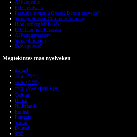
AI hangváltó
PDF-felolvasó
Fel tudja olvasni a Google Docs a szöveget?
Szövegfelolvasó Chrome-bővítmény
Hindi szövegfelolvasás
PDF hangos felolvasása
AI hanggenerátor
Szövegből hang
Szövegolvasó
Megtekintés más nyelveken
العربية
中文 (简体)
中文 (台灣)
中文 (简体 中国大陆)
Čeština
Dansk
Nederlands
English
Français
Suomi
Deutsch
हिन्दी