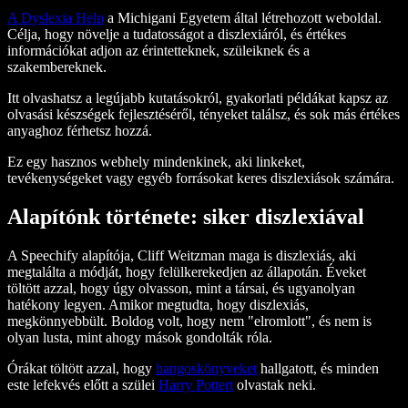
A Dyslexia Help
a Michigani Egyetem által létrehozott weboldal.
Célja, hogy növelje a tudatosságot a diszlexiáról, és értékes
információkat adjon az érintetteknek, szüleiknek és a
szakembereknek.
Itt olvashatsz a legújabb kutatásokról, gyakorlati példákat kapsz az
olvasási készségek fejlesztéséről, tényeket találsz, és sok más értékes
anyaghoz férhetsz hozzá.
Ez egy hasznos webhely mindenkinek, aki linkeket,
tevékenységeket vagy egyéb forrásokat keres diszlexiások számára.
Alapítónk története: siker diszlexiával
A Speechify alapítója, Cliff Weitzman maga is diszlexiás, aki
megtalálta a módját, hogy felülkerekedjen az állapotán. Éveket
töltött azzal, hogy úgy olvasson, mint a társai, és ugyanolyan
hatékony legyen. Amikor megtudta, hogy diszlexiás,
megkönnyebbült. Boldog volt, hogy nem "elromlott", és nem is
olyan lusta, mint ahogy mások gondolták róla.
Órákat töltött azzal, hogy
hangoskönyveket
hallgatott, és minden
este lefekvés előtt a szülei
Harry Pottert
olvastak neki.