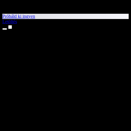
Próbáld ki ingyen
Letöltés
Termékek
Szövegfelolvasás
iPhone és iPad alkalmazások
Android alkalmazás
Chrome-bővítmény
Edge-bővítmény
Webalkalmazás
Mac alkalmazás
Windows alkalmazás