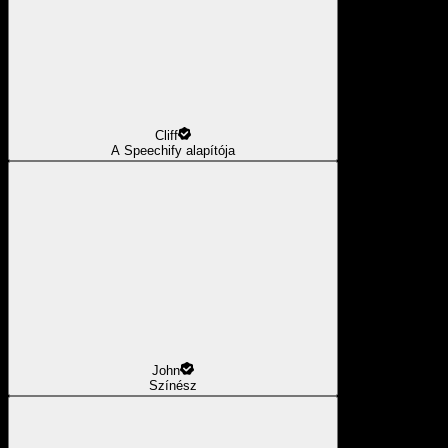
Cliff
A Speechify alapítója
John
Színész