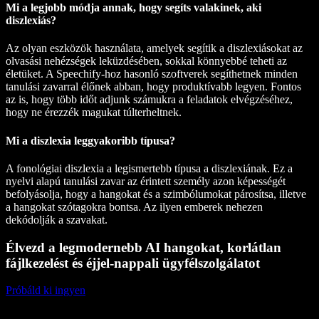
Mi a legjobb módja annak, hogy segíts valakinek, aki
diszlexiás?
Az olyan eszközök használata, amelyek segítik a diszlexiásokat az
olvasási nehézségek leküzdésében, sokkal könnyebbé teheti az
életüket. A Speechify-hoz hasonló szoftverek segíthetnek minden
tanulási zavarral élőnek abban, hogy produktívabb legyen. Fontos
az is, hogy több időt adjunk számukra a feladatok elvégzéséhez,
hogy ne érezzék magukat túlterheltnek.
Mi a diszlexia leggyakoribb típusa?
A fonológiai diszlexia a legismertebb típusa a diszlexiának. Ez a
nyelvi alapú tanulási zavar az érintett személy azon képességét
befolyásolja, hogy a hangokat és a szimbólumokat párosítsa, illetve
a hangokat szótagokra bontsa. Az ilyen emberek nehezen
dekódolják a szavakat.
Élvezd a legmodernebb AI hangokat, korlátlan
fájlkezelést és éjjel-nappali ügyfélszolgálatot
Próbáld ki ingyen