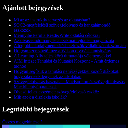
Ajánlott bejegyzések
Mi az az instruktív tervezés az oktatásban?
SOC2-megfelelésű szövegfelolvasó és hangalámondó
eszközök
Mennyibe kerül a Read&Write oktatási célokra?
Az olvasástudomány és a szakmai fejlődés magyarázata
A legjobb akadálymentesítési eszközök vállalkozások számára
Hogyan szerezhető meg a Wilson olvasási tanúsítvány
A Learning Ally teljes körű útmutatója véleményekkel
AIM Intézet Tanulási és Kutatási Központ – Amit érdemes
tudnod
Hogyan segítsük a tanulási nehézségekkel küzdő diákokat,
hogy sikeresek legyenek az iskolában
Szövegfelolvasás használata MacBookon és szövegfelolvasás
Mac billentyűparancsok
Olvasd fel az esszémet: szövegfelolvasó eszköz
Mik azok a diszlexia iskolák?
Legutóbbi bejegyzések
Összes megtekintése