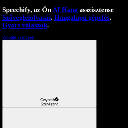
Speechify, az Ön
AI Hang
asszisztense
Szövegfelolvasás
.
Hangalapú gépelés
.
Gyors válaszok
.
Próbáld ki ingyen
Gwyneth
Színésznő