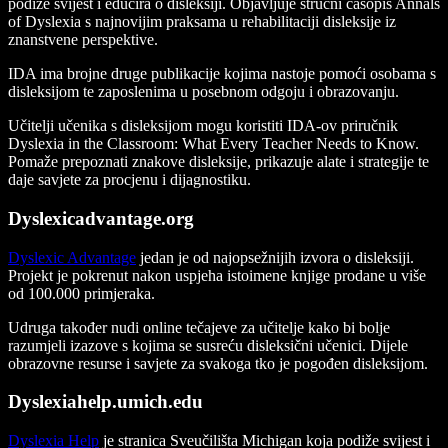
podiže svijest i educira o disleksiji. Objavljuje stručni časopis Annals
of Dyslexia s najnovijim praksama u rehabilitaciji disleksije iz
znanstvene perspektive.
IDA ima brojne druge publikacije kojima nastoje pomoći osobama s
disleksijom te zaposlenima u posebnom odgoju i obrazovanju.
Učitelji učenika s disleksijom mogu koristiti IDA-ov priručnik
Dyslexia in the Classroom: What Every Teacher Needs to Know.
Pomaže prepoznati znakove disleksije, prikazuje alate i strategije te
daje savjete za procjenu i dijagnostiku.
Dyslexicadvantage.org
Dyslexic Advantage
jedan je od najopsežnijih izvora o disleksiji.
Projekt je pokrenut nakon uspjeha istoimene knjige prodane u više
od 100.000 primjeraka.
Udruga također nudi online tečajeve za učitelje kako bi bolje
razumjeli izazove s kojima se susreću disleksični učenici. Dijele
obrazovne resurse i savjete za svakoga tko je pogođen disleksijom.
Dyslexiahelp.umich.edu
Dyslexia Help
je stranica Sveučilišta Michigan koja podiže svijest i