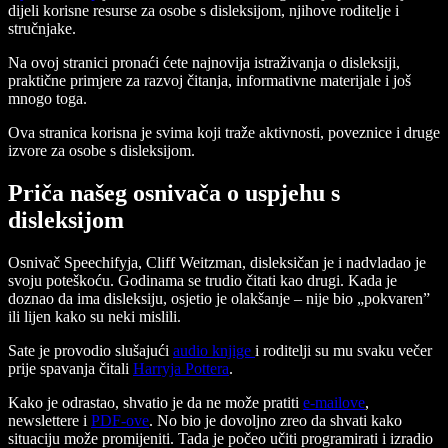
dijeli korisne resurse za osobe s disleksijom, njihove roditelje i
stručnjake.
Na ovoj stranici pronaći ćete najnovija istraživanja o disleksiji,
praktične primjere za razvoj čitanja, informativne materijale i još
mnogo toga.
Ova stranica korisna je svima koji traže aktivnosti, poveznice i druge
izvore za osobe s disleksijom.
Priča našeg osnivača o uspjehu s
disleksijom
Osnivač Speechifyja, Cliff Weitzman, disleksičan je i nadvladao je
svoju poteškoću. Godinama se trudio čitati kao drugi. Kada je
doznao da ima disleksiju, osjetio je olakšanje – nije bio „pokvaren”
ili lijen kako su neki mislili.
Sate je provodio slušajući
audio knjige
i roditelji su mu svaku večer
prije spavanja čitali
Harryja Pottera
.
Kako je odrastao, shvatio je da ne može pratiti
e-mailove
,
newslettere i
PDF-ove
. No bio je dovoljno zreo da shvati kako
situaciju može promijeniti. Tada je počeo učiti programirati i izradio