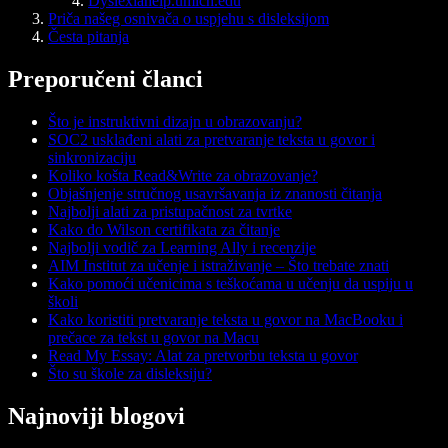
Dyslexiahelp.umich.edu
Priča našeg osnivača o uspjehu s disleksijom
Česta pitanja
Preporučeni članci
Što je instruktivni dizajn u obrazovanju?
SOC2 usklađeni alati za pretvaranje teksta u govor i
sinkronizaciju
Koliko košta Read&Write za obrazovanje?
Objašnjenje stručnog usavršavanja iz znanosti čitanja
Najbolji alati za pristupačnost za tvrtke
Kako do Wilson certifikata za čitanje
Najbolji vodič za Learning Ally i recenzije
AIM Institut za učenje i istraživanje – Što trebate znati
Kako pomoći učenicima s teškoćama u učenju da uspiju u
školi
Kako koristiti pretvaranje teksta u govor na MacBooku i
prečace za tekst u govor na Macu
Read My Essay: Alat za pretvorbu teksta u govor
Što su škole za disleksiju?
Najnoviji blogovi