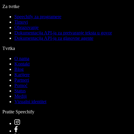
Za tvrtke
Speechify za programere
Timovi
Obrazovanje
Dokumentacija API-ja za pretvaranje teksta u govor
Dokumentacija API-ja za glasovne agente
Tvrtka
O nama
Kontakt
Blog
Karijere
Partneri
Pomoć
Status
Mediji
Vizualni identitet
Pratite Speechify