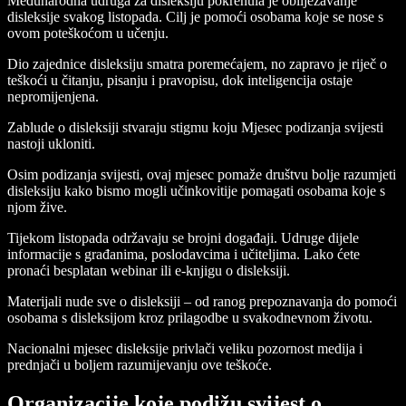
Međunarodna udruga za disleksiju pokrenula je obilježavanje
disleksije svakog listopada. Cilj je pomoći osobama koje se nose s
ovom poteškoćom u učenju.
Dio zajednice disleksiju smatra poremećajem, no zapravo je riječ o
teškoći u čitanju, pisanju i pravopisu, dok inteligencija ostaje
nepromijenjena.
Zablude o disleksiji stvaraju stigmu koju Mjesec podizanja svijesti
nastoji ukloniti.
Osim podizanja svijesti, ovaj mjesec pomaže društvu bolje razumjeti
disleksiju kako bismo mogli učinkovitije pomagati osobama koje s
njom žive.
Tijekom listopada održavaju se brojni događaji. Udruge dijele
informacije s građanima, poslodavcima i učiteljima. Lako ćete
pronaći besplatan webinar ili e-knjigu o disleksiji.
Materijali nude sve o disleksiji – od ranog prepoznavanja do pomoći
osobama s disleksijom kroz prilagodbe u svakodnevnom životu.
Nacionalni mjesec disleksije privlači veliku pozornost medija i
prednjači u boljem razumijevanju ove teškoće.
Organizacije koje podižu svijest o