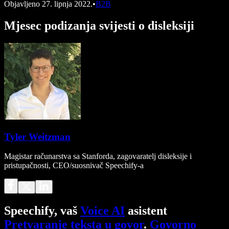
Objavljeno
27. lipnja 2022.
•
B2B
Mjesec podizanja svijesti o disleksiji
Tyler Weitzman
Magistar računarstva sa Stanforda, zagovaratelj disleksije i
pristupačnosti, CEO/suosnivač Speechify-a
Speechify, vaš
Voice AI
asistent
Pretvaranje teksta u govor
.
Govorno