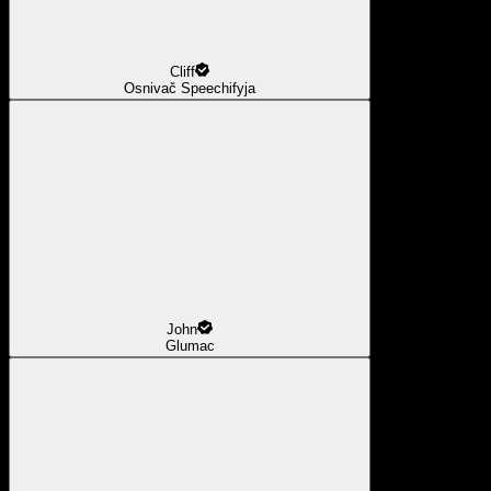
Cliff
Osnivač Speechifyja
John
Glumac