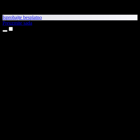
Isprobajte besplatno
Preuzmite sada
Proizvodi
Pretvaranje teksta u govor
Aplikacije za iPhone i iPad
Aplikacija za Android
Proširenje za Chrome
Proširenje za Edge
Web-aplikacija
Aplikacija za Mac
Aplikacija za Windows