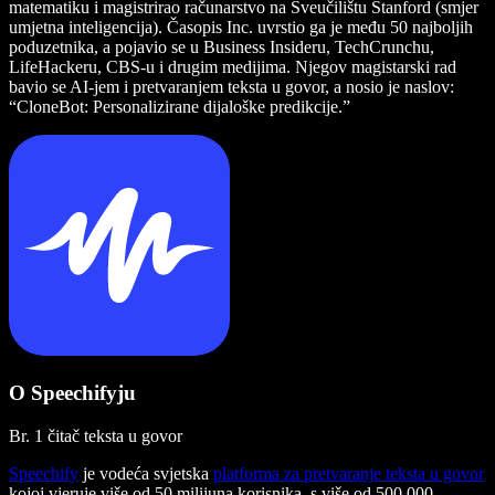
matematiku i magistrirao računarstvo na Sveučilištu Stanford (smjer
umjetna inteligencija). Časopis Inc. uvrstio ga je među 50 najboljih
poduzetnika, a pojavio se u Business Insideru, TechCrunchu,
LifeHackeru, CBS-u i drugim medijima. Njegov magistarski rad
bavio se AI-jem i pretvaranjem teksta u govor, a nosio je naslov:
“CloneBot: Personalizirane dijaloške predikcije.”
O Speechifyju
Br. 1 čitač teksta u govor
Speechify
je vodeća svjetska
platforma za pretvaranje teksta u govor
kojoj vjeruje više od 50 milijuna korisnika, s više od 500.000