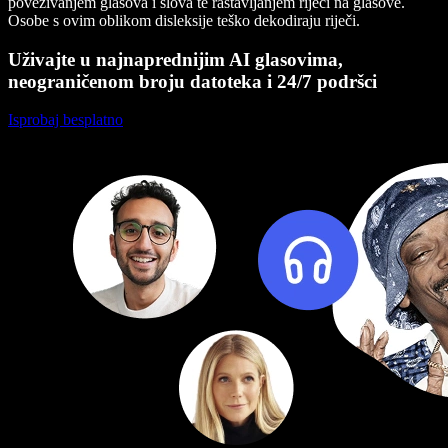
povezivanjem glasova i slova te rastavljanjem riječi na glasove.
Osobe s ovim oblikom disleksije teško dekodiraju riječi.
Uživajte u najnaprednijim AI glasovima,
neograničenom broju datoteka i 24/7 podršci
Isprobaj besplatno