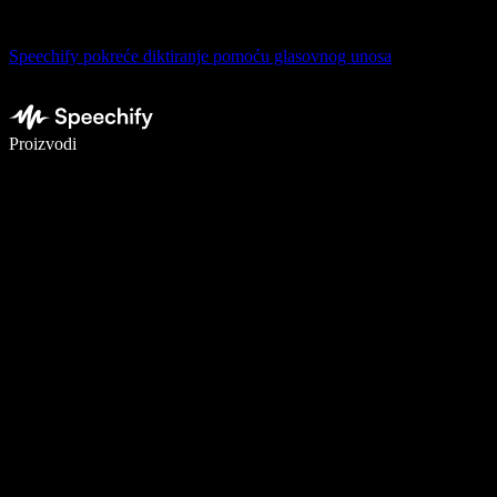
Speechify pokreće diktiranje pomoću glasovnog unosa
Pišite 5× brže uz glasovno diktiranje
Proizvodi
Saznajte više