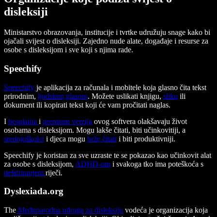
disleksiji
Ministarstvo obrazovanja, institucije i tvrtke udružuju snage kako bi
ojačali svijest o disleksiji. Zajedno nude alate, događaje i resurse za
osobe s disleksijom i sve koji s njima rade.
Speechify
Speechify
je aplikacija za računala i mobitele koja glasno čita tekst
prirodnim,
ljudskim glasom
. Možete uslikati knjigu,
sliku
ili
dokument ili kopirati tekst koji će vam pročitati naglas.
I
besplatna
i
premium verzija
ovog softvera olakšavaju život
osobama s disleksijom. Mogu lakše čitati, biti učinkovitiji, a
srednjoškolci
i djeca mogu
brže čitati
i biti produktivniji.
Speechify je koristan za sve uzraste te se pokazao kao učinkovit alat
za osobe s disleksijom,
ADHD-om
i svakoga tko ima poteškoća s
dešifriranjem
riječi.
Dyslexiada.org
The
Međunarodna udruga za disleksiju
vodeća je organizacija koja