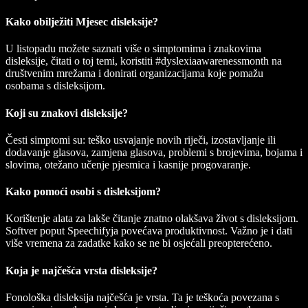
Kako obilježiti Mjesec disleksije?
U listopadu možete saznati više o simptomima i znakovima
disleksije, čitati o toj temi, koristiti #dyslexiaawarenessmonth na
društvenim mrežama i donirati organizacijama koje pomažu
osobama s disleksijom.
Koji su znakovi disleksije?
Česti simptomi su: teško usvajanje novih riječi, izostavljanje ili
dodavanje glasova, zamjena glasova, problemi s brojevima, bojama i
slovima, otežano učenje pjesmica i kasnije progovaranje.
Kako pomoći osobi s disleksijom?
Korištenje alata za lakše čitanje znatno olakšava život s disleksijom.
Softver poput Speechifyja povećava produktivnost. Važno je i dati
više vremena za zadatke kako se ne bi osjećali preopterećeno.
Koja je najčešća vrsta disleksije?
Fonološka disleksija najčešća je vrsta. Ta je teškoća povezana s