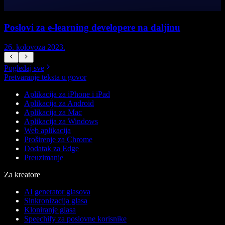
Poslovi za e-learning developere na daljinu
26. kolovoza 2023.
2
Pogledaj sve
Pretvaranje teksta u govor
Aplikacija za iPhone i iPad
Aplikacija za Android
Aplikacija za Mac
Aplikacija za Windows
Web aplikacija
Proširenje za Chrome
Dodatak za Edge
Preuzimanje
Za kreatore
AI generator glasova
Sinkronizacija glasa
Kloniranje glasa
Speechify za poslovne korisnike