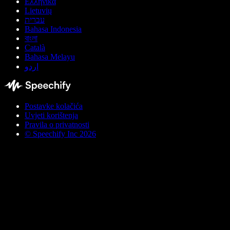
Ελληνικά
Lietuvių
עברית
Bahasa Indonesia
বাংলা
Català
Bahasa Melayu
اردو
Postavke kolačića
Uvjeti korištenja
Pravila o privatnosti
© Speechify Inc 2026