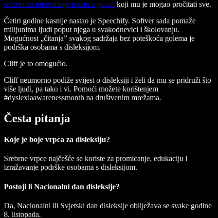
softver za pretvaranje teksta u govor
koji mu je mogao pročitati sve.
Četiri godine kasnije nastao je Speechify. Softver sada pomaže
milijunima ljudi poput njega u svakodnevici i školovanju.
Mogućnost „čitanja” svakog sadržaja bez poteškoća golema je
podrška osobama s disleksijom.
Cliff je to omogućio.
Cliff neumorno podiže svijest o disleksiji i želi da mu se pridruži što
više ljudi, pa tako i vi. Pomoći možete korištenjem
#dyslexiaawarenessmonth na društvenim mrežama.
Česta pitanja
Koje je boje vrpca za disleksiju?
Srebrne vrpce najčešće se koriste za promicanje, edukaciju i
izražavanje podrške osobama s disleksijom.
Postoji li Nacionalni dan disleksije?
Da, Nacionalni ili Svjetski dan disleksije obilježava se svake godine
8. listopada.