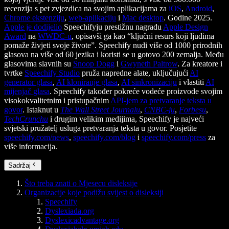
recenzija s pet zvjezdica na svojim aplikacijama za
iOS
,
Android
,
Chrome ekstenziju
,
web-aplikaciju
i
Mac desktop
. Godine 2025.
Apple je dodijelio
Speechifyju prestižnu nagradu
Apple Design
Award
na
WWDC-u
, opisavši ga kao “ključni resurs koji ljudima
pomaže živjeti svoje živote”. Speechify nudi više od 1000 prirodnih
glasova na više od 60 jezika i koristi se u gotovo 200 zemalja. Među
glasovima slavnih su
Snoop Dogg
i
Gwyneth Paltrow
. Za kreatore i
tvrtke
Speechify Studio
pruža napredne alate, uključujući
AI
generator glasa
,
AI kloniranje glasa
,
AI sinkronizaciju
i vlastiti
AI
mijenjač glasa
. Speechify također pokreće vodeće proizvode svojim
visokokvalitetnim i pristupačnim
API-jem za pretvaranje teksta u
govor
. Istaknut u
The Wall Street Journalu
,
CNBC-ju
,
Forbesu
,
TechCrunchu
i drugim velikim medijima, Speechify je najveći
svjetski pružatelj usluga pretvaranja teksta u govor. Posjetite
speechify.com/news
,
speechify.com/blog
i
speechify.com/press
za
više informacija.
Sadržaj
Što treba znati o Mjesecu disleksije
Organizacije koje podižu svijest o disleksiji
Speechify
Dyslexiada.org
Dyslexicadvantage.org