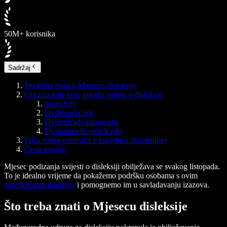
50M+ korisnika
Sadržaj
Što treba znati o Mjesecu disleksije
Organizacije koje podižu svijest o disleksiji
Speechify
Dyslexiada.org
Dyslexicadvantage.org
Dyslexiahelp.umich.edu
Priča našeg osnivača o uspjehu s disleksijom
Česta pitanja
Mjesec podizanja svijesti o disleksiji obilježava se svakog listopada.
To je idealno vrijeme da pokažemo podršku osobama s ovim
poteškoćama u učenju
i pomognemo im u savladavanju izazova.
Što treba znati o Mjesecu disleksije