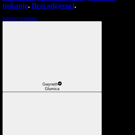
tipkanje
.
Brzi odgovori
.
Isprobaj besplatno
Gwyneth
Glumica