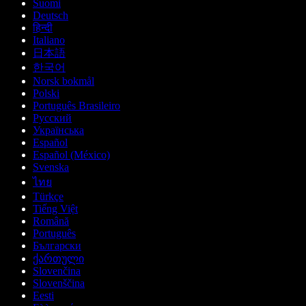
Suomi
Deutsch
हिन्दी
Italiano
日本語
한국어
Norsk bokmål
Polski
Português Brasileiro
Русский
Українська
Español
Español (México)
Svenska
ไทย
Türkçe
Tiếng Việt
Română
Português
Български
ქართული
Slovenčina
Slovenščina
Eesti