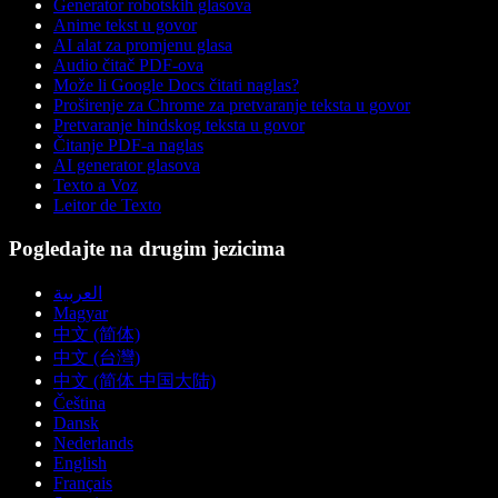
Generator robotskih glasova
Anime tekst u govor
AI alat za promjenu glasa
Audio čitač PDF-ova
Može li Google Docs čitati naglas?
Proširenje za Chrome za pretvaranje teksta u govor
Pretvaranje hindskog teksta u govor
Čitanje PDF-a naglas
AI generator glasova
Texto a Voz
Leitor de Texto
Pogledajte na drugim jezicima
العربية
Magyar
中文 (简体)
中文 (台灣)
中文 (简体 中国大陆)
Čeština
Dansk
Nederlands
English
Français