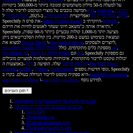
על למעלה מ-50 מיליון משתמשים ומגובה ביותר מ-500,000 ביקורות
הרחבת
,
Android
,
iOS
חמישה כוכבים על מוצרי הטקסט לדיבור שלה ל-
כרום
,
אפליקציית ווב
ואפליקציית
דסקטופ למק
. ב-2025,
אפל העניקה
ל-
,
WWDC
היוקרתי ב-
Apple Design Award
Speechify את פרס ה-
ותיארה אותה כ"משאב חיוני שעוזר לאנשים לחיות את חייהם."
Speechify מציעה יותר מ-1,000 קולות טבעיים ביותר מ-60 שפות,
ונמצאת בשימוש כמעט ב-200 מדינות. בין קולות הסלבריטאים ניתן
. ליוצרים ולעסקים,
Gwyneth Paltrow
ו-
Snoop Dogg
למצוא את
,
מחולל קולות AI
מספקת כלים מתקדמים, כולל
Speechify Studio
. Speechify גם מספקת
מחליף קולות AI
וגם
דיבוב AI
,
שיבוטי קול AI
יכולות טקסט לדיבור מתקדמות, איכותיות ומשתלמות למוצרים מובילים
The Wall Street
שלה. הופיעה ב-
API לטקסט לדיבור
באמצעות ה-
וגופי חדשות נוספים, Speechify
TechCrunch
,
Forbes
,
CNBC
,
Journal
,
speechify.com/news
היא ספקית טקסט לדיבור הגדולה בעולם. בקרו ב-
למידע נוסף.
speechify.com/press
ו-
speechify.com/blog
תוכן העניינים
מה כדאי לדעת על חודש המודעות לדיסלקסיה
ארגונים שפועלים למודעות לדיסלקסיה
Speechify
Dyslexiada.org
Dyslexicadvantage.org
Dyslexiahelp.umich.edu