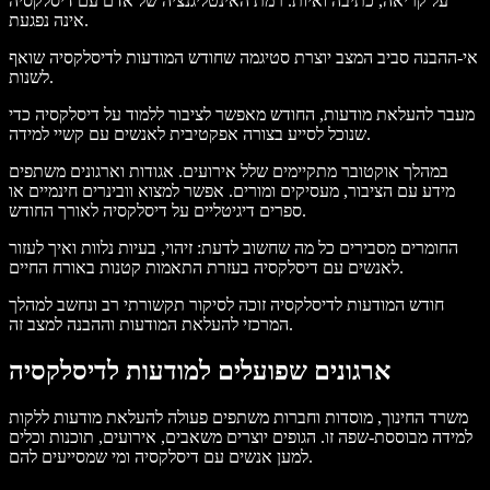
על קריאה, כתיבה ואיות. רמת האינטליגנציה של אדם עם דיסלקסיה
אינה נפגעת.
אי-ההבנה סביב המצב יוצרת סטיגמה שחודש המודעות לדיסלקסיה שואף
לשנות.
מעבר להעלאת מודעות, החודש מאפשר לציבור ללמוד על דיסלקסיה כדי
שנוכל לסייע בצורה אפקטיבית לאנשים עם קשיי למידה.
במהלך אוקטובר מתקיימים שלל אירועים. אגודות וארגונים משתפים
מידע עם הציבור, מעסיקים ומורים. אפשר למצוא וובינרים חינמיים או
ספרים דיגיטליים על דיסלקסיה לאורך החודש.
החומרים מסבירים כל מה שחשוב לדעת: זיהוי, בעיות נלוות ואיך לעזור
לאנשים עם דיסלקסיה בעזרת התאמות קטנות באורח החיים.
חודש המודעות לדיסלקסיה זוכה לסיקור תקשורתי רב ונחשב למהלך
המרכזי להעלאת המודעות וההבנה למצב זה.
ארגונים שפועלים למודעות לדיסלקסיה
משרד החינוך, מוסדות וחברות משתפים פעולה להעלאת מודעות ללקות
למידה מבוססת-שפה זו. הגופים יוצרים משאבים, אירועים, תוכנות וכלים
למען אנשים עם דיסלקסיה ומי שמסייעים להם.