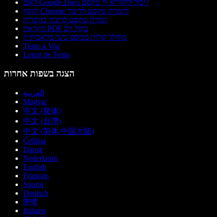
האם Google Docs יכול להקריא לי טקסט?
תוסף Chrome להמרת טקסט לדיבור
המרת טקסט לדיבור בהינדית
הקראת PDF בקול רם
מחולל קולות מבוסס בינה מלאכותית
Texto a Voz
Leitor de Texto
הצגה בשפות אחרות
العربية
Magyar
中文 (简体)
中文 (台灣)
中文 (简体 中国大陆)
Čeština
Dansk
Nederlands
English
Français
Suomi
Deutsch
हिन्दी
Italiano