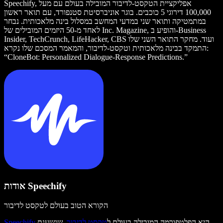
Speechify, אפליקציית הטקסט‑לדיבור המובילה בעולם עם מעל
100,000 דירוגי 5 כוכבים. בוגר אוניברסיטת סטנפורד, עם תואר ראשון
במתמטיקה ותואר שני במדעי המחשב במסלול בינה מלאכותית. נבחר
לאחד מ-50 היזמים המובילים של Inc. Magazine, והופיע ב-Business
Insider, TechCrunch, LifeHacker, CBS ועוד. מחקר התואר השני שלו
התמקד בבינה מלאכותית וטקסט‑לדיבור, והמאמר המסכם שלו נקרא:
“CloneBot: Personalized Dialogue-Response Predictions.”
אודות Speechify
הקורא הטוב בעולם לטקסט לדיבור
היא הפלטפורמה המובילה בעולם ל
טקסט לדיבור
, שנשענת
Speechify