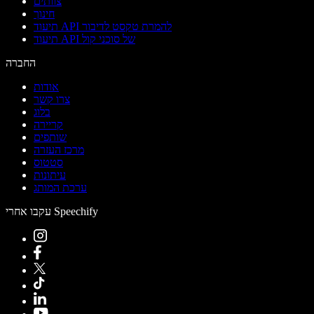
צוותים
חינוך
תיעוד API להמרת טקסט לדיבור
תיעוד API של סוכני קול
החברה
אודות
צרו קשר
בלוג
קריירה
שותפים
מרכז העזרה
סטטוס
עיתונות
ערכת המותג
עקבו אחרי Speechify