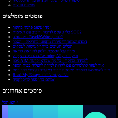
סיפור המייסד שלנו והניצחון על הדיסלקסיה
שאלות נפוצות
פוסטים מומלצים
מהו עיצוב פדגוגי בחינוך?
כלי טקסט לדיבור ודיבוב עם תאימות SOC2
כמה עולה Read&Write לחינוך?
המדע שמאחורי פיתוח מקצועי בקריאה – הסבר
הכלים הטובים ביותר לנגישות לעסקים
איך לקבל הסמכת וילסון להוראת קריאה
המדריך המקיף ל-Learning Ally וביקורות
מכון AIM ללמידה ומחקר – כל מה שכדאי לדעת
איך לעזור לתלמידים עם לקויות למידה להצליח בבית הספר
איך להשתמש בהמרת טקסט לדיבור במקבוק וקיצורי דרך במק
Read My Essay: כלי טקסט לדיבור
מהם בתי ספר לדיסלקציה?
פוסטים אחרונים
הצג הכל