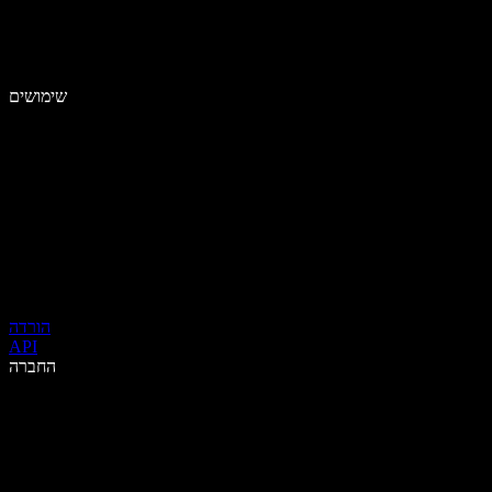
שימושים
הורדה
API
החברה