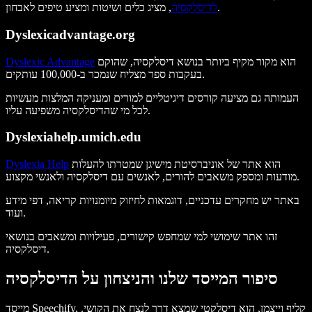
, מציג כלים ושיטות ומציע טיפים לאבחון.
לדיסלקסיה
Dyslexicadvantage.org
הוא מקור מקיף ביותר בנושא דיסלקסיה, שהוקם
Dyslexic Advantage
בעקבות ספר מצליח שנמכר ב-100,000 עותקים.
העמותה גם מציעה קורסים דיגיטליים למורים ומעניקה המלצות מעשיות
לכל מי שהדיסלקסיה משפיעה עליו.
Dyslexiahelp.umich.edu
הוא אתר של אוניברסיטת מישיגן שמטרתו להעלות
Dyslexia Help
מודעות ומספק משאבים להורים, לאנשים עם דיסלקסיה ולאנשי מקצוע.
באתר יש מחקרים עדכניים, דוגמאות לחיזוק מיומנויות קריאה, דפי מידע
ועוד.
זהו אתר שימושי למי שמחפש קישורים, פעילויות ומשאבים בנושאי
דיסלקסיה.
סיפור המייסד שלנו והניצחון על הדיסלקסיה
מייסד Speechify, קליף וייצמן, הוא דיסלקטי שמצא דרך לנצח את הקושי.