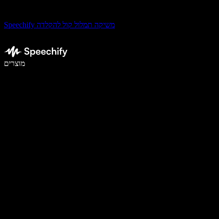
Speechify משיקה תמלול קול להקלדה
לכתוב פי 5 מהר יותר עם הכתבה קולית
מוצרים
למידע נוסף