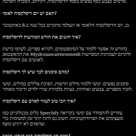
סרטים בצבע כסף נפוצים כסמל לדיסלקסיה, לקידום, הסברה ותמיכה.
האם יש יום דיסלקסיה לאומי?
כן, יום הדיסלקסיה הלאומי או העולמי מתקיים בכל שנה ב-8 באוקטובר.
איך חוגגים את חודש המודעות לדיסלקסיה?
בחודש זה אפשר ללמוד על הסימפטומים, לקרוא ספרים, לשתף ברשת
את ההאשטאג #dyslexiaawarenessmonth ולתרום לעמותות המסייעות
לאנשים עם דיסלקסיה.
מהם סימנים לכך שיש לך דיסלקסיה?
סימנים נפוצים: קושי ללמוד מילים חדשות, הפיכת צלילים במילים, קושי
לזכור מספרים, צבעים ואותיות, בעיות בלמידת שירי ילדים ודיבור מאוחר.
איך הכי טוב לעזור לאדם עם דיסלקסיה?
כלים טכנולוגיים כמו Speechify עוזרים להתמודד עם קושי בקריאה
ומעצימים את הפרודוקטיביות. חשוב גם לתת יותר זמן למשימות כדי
שהאדם לא ירגיש מוצף.
איזה סוג דיסלקסיה הוא הנפוץ ביותר?