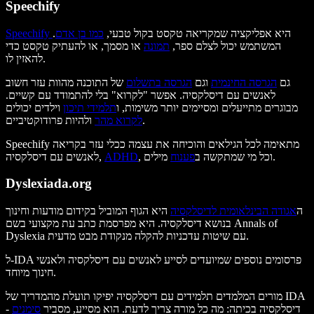
Speechify
היא אפליקציה שמקריאה טקסט בקול טבעי,
כמו בן אדם
.
Speechify
המשתמש יכול לצלם ספר,
תמונה
או מסמך, או להעתיק טקסט כדי
להאזין לו.
גם
הגרסה החינמית
וגם
הגרסה בתשלום
של התוכנה מהוות עזר חשוב
לאנשים עם דיסלקסיה. אפשר "לקרוא" בלי להתמודד עם קשיים.
מבוגרים מתייעלים ומסיימים יותר משימות, ו
תלמידי תיכון
וילדים יכולים
ולהיות פרודוקטיביים.
לקרוא מהר
Speechify מתאימה לכל הגילאים והוכיחה את עצמה ככלי עזר בקריאה
מילים.
, וכל מי שמתקשה ב
פענוח
ADHD
לאנשים עם דיסלקסיה,
Dyslexiada.org
ה
אגודה הבינלאומית לדיסלקסיה
היא הגוף המוביל בקידום מודעות וחינוך
בנושא דיסלקסיה. היא מפרסמת כתב עת מקצועי בשם Annals of
Dyslexia עם שיטות עדכניות להקלה מנקודת מבט מדעית.
ל-IDA פרסומים נוספים שמיועדים לסייע לאנשים עם דיסלקסיה ולאנשי
חינוך מיוחד.
מורים המלמדים תלמידים עם דיסלקסיה יפיקו תועלת מהמדריך של IDA
- דיסלקסיה בכיתה: מה כל מורה צריך לדעת. הוא מסייע, מסביר
סימנים