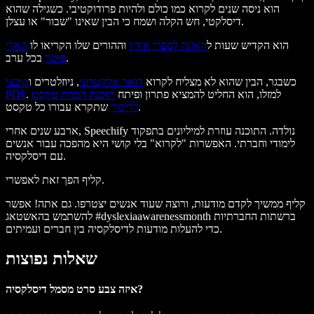
הוא ניסה שנים לקרוא כמו כולם ולהיות פרודוקטיבי. כשגילה שהוא
דיסלקטי, חש הקלה ושמח כי הבין שאינו "שבור" או עצלן.
הוא הקדיש שעות ל
האזנה לספרי אודיו
וההורים שלו הקריאו לו
הארי
בכל ערב.
פוטר
כשבגר, הבין שהוא לא מצליח לקרוא
דואר אלקטרוני
, ניוזלטרים ו
קובצי
. למזלו, הוא החליט להמציא פתרון ופיתח
תוכנת המרת טקסט
PDF
שתקרא עבורו כל טקסט.
לדיבור
ארבע שנים אחרי, Speechify נולדה. התוכנה עוזרת למיליונים בתפקוד
לימודי וחברתי. האפשרות "לקרוא" בלי קושי היא מהפכה עבור אנשים
עם דיסלקסיה.
קליף הפך זאת לאפשרי.
קליף ממשיך לקדם מודעות, ורוצה שעוד אנשים יצטרפו. גם אתה! אפשר
להשתמש בהאשטאג #dyslexiaawarenessmonth ברשתות החברתיות
כדי להעלות מודעות לדיסלקסיה בין חברים ועמיתים.
שאלות נפוצות
איזה צבע סרט מסמל דיסלקסיה?