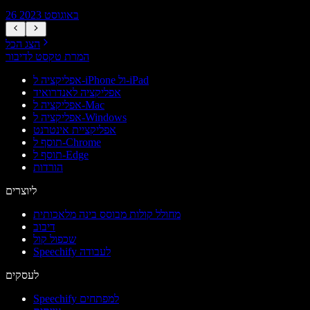
26 באוגוסט 2023
הצג הכל
המרת טקסט לדיבור
אפליקציה ל-iPhone ול-iPad
אפליקציה לאנדרואיד
אפליקציה ל-Mac
אפליקציה ל-Windows
אפליקציית אינטרנט
תוסף ל-Chrome
תוסף ל-Edge
הורדות
ליוצרים
מחולל קולות מבוסס בינה מלאכותית
דיבוב
שכפול קול
Speechify לעבודה
לעסקים
Speechify למפתחים