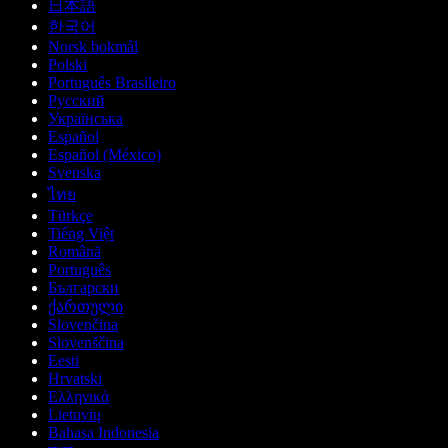
日本語
한국어
Norsk bokmål
Polski
Português Brasileiro
Русский
Українська
Español
Español (México)
Svenska
ไทย
Türkçe
Tiếng Việt
Română
Português
Български
ქართული
Slovenčina
Slovenščina
Eesti
Hrvatski
Ελληνικά
Lietuvių
Bahasa Indonesia