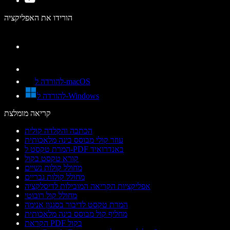
הורידו את האפליקציה
להורדה ל-macOS
להורדה ל-Windows
קריאה מומלצת
הכתבה והקלדה קולית
עוזר קולי מבוסס בינה מלאכותית
המרת טקסט ל-PDF באנדרואיד
קורא טקסט בקול
מחולל קולות נשיים
מחולל קולות גבריים
אפליקציות הקריאה המובילות לדיסלקציה
מחולל קול רובוטי
המרת טקסט לדיבור בסגנון אנימה
מחליף קול מבוסס בינה מלאכותית
הקראת PDF בקול