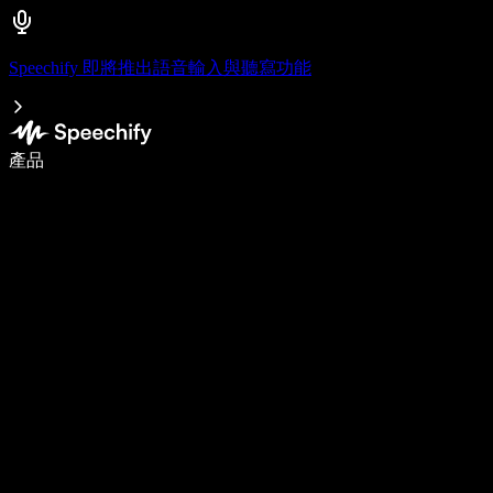
Speechify 即將推出語音輸入與聽寫功能
使用語音輸入，寫作速度提升 5 倍
產品
了解更多