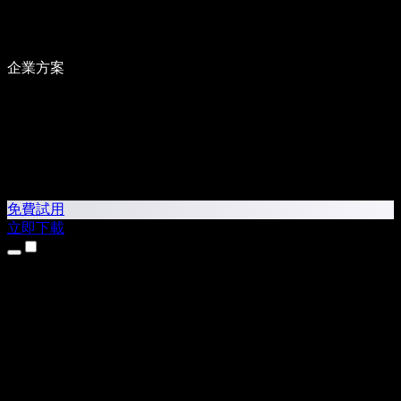
企業方案
免費試用
立即下載
產品
文字轉語音
iPhone 和 iPad App