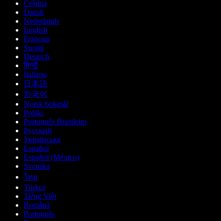
Čeština
Dansk
Nederlands
English
Français
Suomi
Deutsch
हिन्दी
Italiano
日本語
한국어
Norsk bokmål
Polski
Português Brasileiro
Русский
Українська
Español
Español (México)
Svenska
ไทย
Türkçe
Tiếng Việt
Română
Português