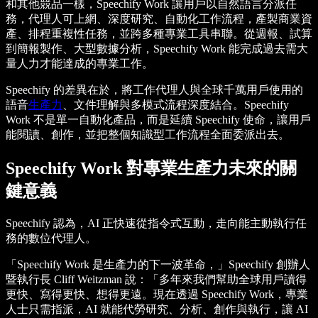
和其他競品一樣，Speechify Work 讓用戶以自然語言分派任
務，代理人可上網、深度研究、自動化工作流程，產製商業資
產、排程重複性任務，並跨多種專業工具串聯。從週報、試算
到簡報製作、大型數據分析，Speechify Work 能完成過去需大
量人力才能達成的專業工作。
Speechify 的差異在於，將工作代理人與全球千萬用戶使用的
語音
生產力
、文件理解與多模式流程深度結合。Speechify
Work 不是單一自動化產品，而是延續 Speechify 使命，讓用戶
能閱讀、創作，並把整個知識型工作流程全面委派出去。
Speechify Work 對專業生產力未來的關
鍵意義
Speechify 認為，AI 正快速從指令式互動，走向能主動執行任
務的數位代理人。
「Speechify Work 是生產力的下一波革命，」Speechify 創辦人
暨執行長 Cliff Weitzman 說：「多年來我們幫助全球用戶讀得
更快、寫得更快、想得更遠。現在透過 Speechify Work，專業
人士只需指派，AI 就能代勞研究、分析、創作與執行，讓 AI