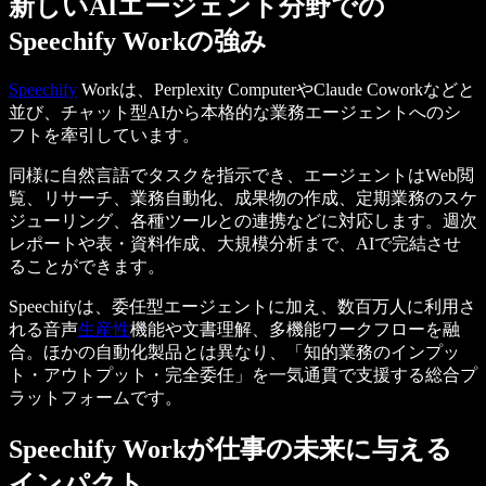
新しいAIエージェント分野での
Speechify Workの強み
Speechify
Workは、Perplexity ComputerやClaude Coworkなどと
並び、チャット型AIから本格的な業務エージェントへのシ
フトを牽引しています。
同様に自然言語でタスクを指示でき、エージェントはWeb閲
覧、リサーチ、業務自動化、成果物の作成、定期業務のスケ
ジューリング、各種ツールとの連携などに対応します。週次
レポートや表・資料作成、大規模分析まで、AIで完結させ
ることができます。
Speechifyは、委任型エージェントに加え、数百万人に利用さ
れる音声
生産性
機能や文書理解、多機能ワークフローを融
合。ほかの自動化製品とは異なり、「知的業務のインプッ
ト・アウトプット・完全委任」を一気通貫で支援する総合プ
ラットフォームです。
Speechify Workが仕事の未来に与える
インパクト