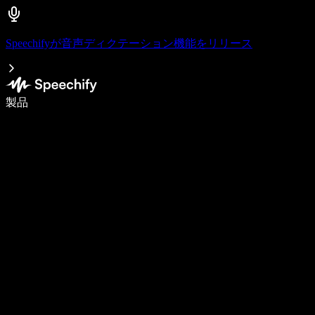
Speechifyが音声ディクテーション機能をリリース
音声入力で5倍速く書ける
製品
詳しく見る