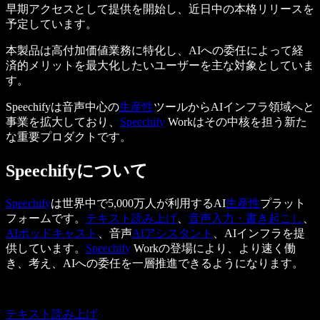
早期アクセスとして提供を開始し、近日中の本格リリースを
予定しています。
本製品は高付加価値業務に特化し、AIへの委任によって経
済的メリットを最大化したいユーザーを主な対象としていま
す。
Speechifyは音声中心の
生産性
ツールからAIインフラ領域へと
事業を拡大しており、
Speechify
Workはその中核を担う新た
な重要プロダクトです。
Speechifyについて
Speechify
は世界中で5,000万人が利用するAI
生産性
プラット
フォームです。
テキスト読み上げ
、
音声入力・書き起こし
、
AIポッドキャスト
、音声
AIアシスタント
、AIインフラを提
供しています。
Speechify
Workの登場により、より速く働
き、考え、AIへの委任を一層推進できるようになります。
テキスト読み上げ