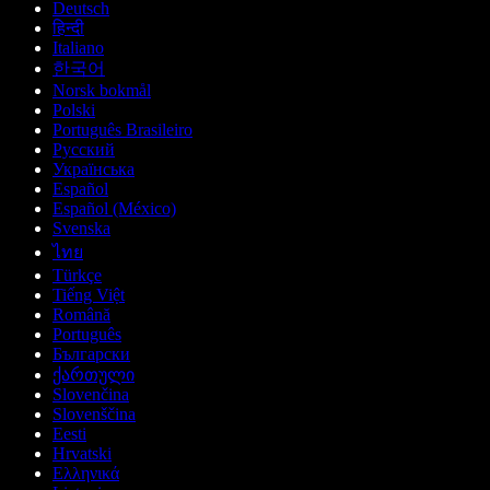
Deutsch
हिन्दी
Italiano
한국어
Norsk bokmål
Polski
Português Brasileiro
Русский
Українська
Español
Español (México)
Svenska
ไทย
Türkçe
Tiếng Việt
Română
Português
Български
ქართული
Slovenčina
Slovenščina
Eesti
Hrvatski
Ελληνικά