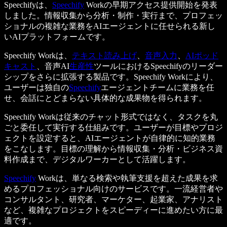
Speechifyは、
Speechify
Workの早期アクセス提供開始を発表
しました。情報収集から分析・制作・実行まで、プロフェッ
ショナルの複雑な業務をAIエージェントに任せられる新し
いAIプラットフォームです。
Speechify Workは、
テキスト読み上げ
、
音声入力
、
AIポッド
キャスト
、音声AI
生産性
ツールにおけるSpeechifyのリーダー
シップをさらに拡張する製品です。Speechify Workにより、
ユーザーは独自の
Speechify
エージェントチームに業務を任
せ、会話にとどまらない具体的な成果物を得られます。
Speechify Workは従来のチャット形式ではなく、タスクを丸
ごと委任して実行する仕組みです。ユーザーが目標やプロジ
ェクトを設定すると、AIエージェントが自律的に知的業務
をこなします。目標の理解から情報収集・分析・ビジネス資
料作成まで、デジタルワーカーとして活躍します。
Speechify
Workは、単なる検索や執筆支援を超えた成果を求
めるプロフェッショナル向けのサービスです。一流経営者や
コンサルタント、研究者、マーケター、起業家、アナリスト
など、複雑なプロジェクトをスピーディーに進めたい方に最
適です。