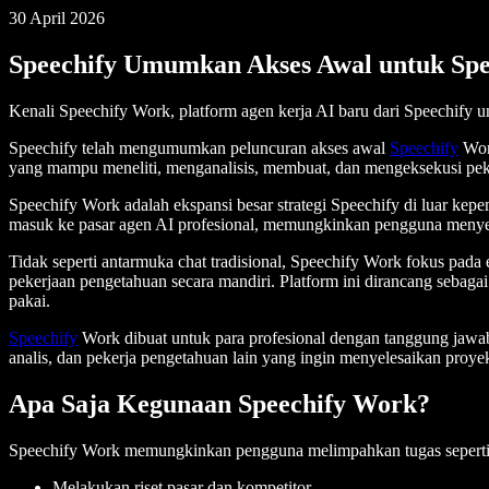
30 April 2026
Speechify Umumkan Akses Awal untuk Sp
Kenali Speechify Work, platform agen kerja AI baru dari Speechify u
Speechify telah mengumumkan peluncuran akses awal
Speechify
Work
yang mampu meneliti, menganalisis, membuat, dan mengeksekusi pek
Speechify Work adalah ekspansi besar strategi Speechify di luar k
masuk ke pasar agen AI profesional, memungkinkan pengguna menyer
Tidak seperti antarmuka chat tradisional, Speechify Work fokus pad
pekerjaan pengetahuan secara mandiri. Platform ini dirancang sebaga
pakai.
Speechify
Work dibuat untuk para profesional dengan tanggung jawab y
analis, dan pekerja pengetahuan lain yang ingin menyelesaikan proyek
Apa Saja Kegunaan Speechify Work?
Speechify Work memungkinkan pengguna melimpahkan tugas seperti
Melakukan riset pasar dan kompetitor