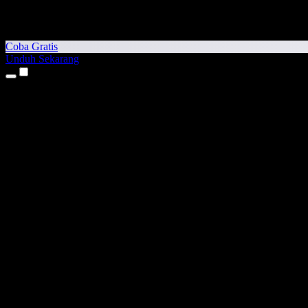
Coba Gratis
Unduh Sekarang
Produk
Teks ke Suara
Aplikasi iPhone & iPad
Aplikasi Android
Ekstensi Chrome
Ekstensi Edge
Aplikasi Web
Aplikasi Mac
Aplikasi Windows