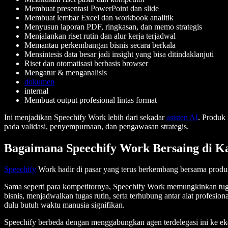
Membuat presentasi PowerPoint dan slide
Membuat lembar Excel dan workbook analitik
Menyusun laporan PDF, ringkasan, dan memo strategis
Menjalankan riset rutin dan alur kerja terjadwal
Memantau perkembangan bisnis secara berkala
Mensintesis data besar jadi insight yang bisa ditindaklanjuti
Riset dan otomatisasi berbasis browser
Mengatur & menganalisis
dokumen
internal
Membuat output profesional lintas format
Ini menjadikan Speechify Work lebih dari sekadar
asisten AI
. Produk
pada validasi, penyempurnaan, dan pengawasan strategis.
Bagaimana Speechify Work Bersaing di Ka
Speechify
Work hadir di pasar yang terus berkembang bersama produk 
Sama seperti para kompetitornya, Speechify Work memungkinkan tug
bisnis, menjadwalkan tugas rutin, serta terhubung antar alat profesio
dulu butuh waktu manusia signifikan.
Speechify berbeda dengan menggabungkan agen terdelegasi ini ke e