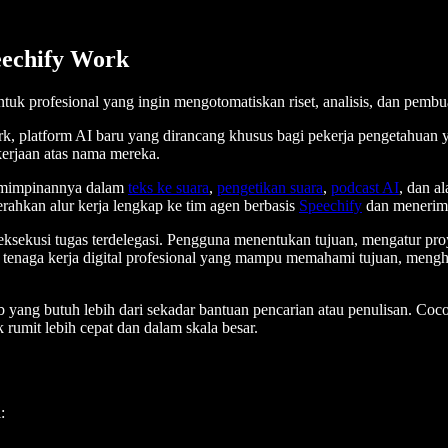
eechify Work
ntuk profesional yang ingin mengotomatiskan riset, analisis, dan pem
, platform AI baru yang dirancang khusus bagi pekerja pengetahuan 
erjaan atas nama mereka.
epemimpinannya dalam
teks ke suara
,
pengetikan suara
,
podcast AI
, dan a
ahkan alur kerja lengkap ke tim agen berbasis
Speechify
dan menerima 
a eksekusi tugas terdelegasi. Pengguna menentukan tujuan, mengatur p
i tenaga kerja digital profesional yang mampu memahami tujuan, mengh
ang butuh lebih dari sekadar bantuan pencarian atau penulisan. Cocok u
 rumit lebih cepat dan dalam skala besar.
: