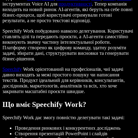
інструментах Voice AI для
продуктивності
. Тепер компанія
виходить на новий ринок AI-агентів, які беруть на себе повні
бізнес-процеси, щоб користувачі отримували готові
результати, а не просто текстові відповіді.
Speechify Work побудовано навколо делегування. Користувачі
ставлять цілі та передають проєкти, а AI-агенти самостійно
виконують значну частину інтелектуальної роботи.
Платформу створено як цифрову команду, здатну розуміти
задачі, збирати дані, структурувати висновки та генерувати
бізнес-рішення.
Speechify
Work орієнтований на професіоналів, чиї задачі
давно виходять за межі простого пошуку чи написання
текстів. Продукт ідеальний для керівників, консультантів,
дослідників, маркетологів, аналітиків та всіх, хто хоче
закривати масштабні проєкти швидше.
Що вміє Speechify Work?
Speechify Work дає змогу повністю делегувати такі задачі:
Проведення ринкових і конкурентних досліджень
Створення презентацій PowerPoint і слайдів