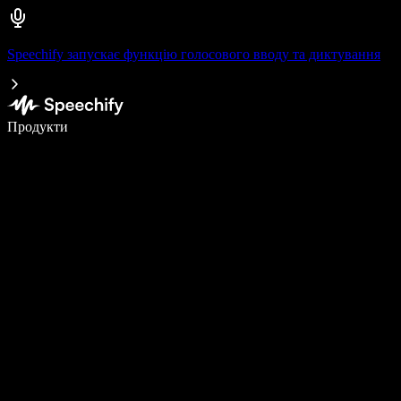
Speechify запускає функцію голосового вводу та диктування
Пишіть у 5 разів швидше за допомогою голосового введення
Продукти
Дізнатися більше