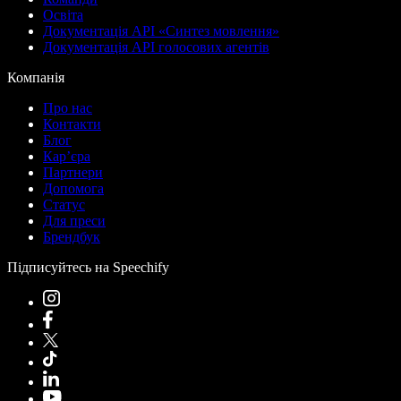
Освіта
Документація API «Синтез мовлення»
Документація API голосових агентів
Компанія
Про нас
Контакти
Блог
Кар’єра
Партнери
Допомога
Статус
Для преси
Брендбук
Підписуйтесь на Speechify