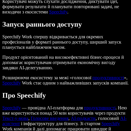
Користувачі можуть слухати дослідження, диктувати ідеї,
формувати результати й планувати повторювані задачі, не
виходячи з екосистеми
Speechify
.
Запуск раннього доступу
Speechify Work спершу відкривається для окремих
професіоналів у форматі раннього доступу, ширший запуск
планується найближчим часом.
Продукт орієнтований на високоефективні бізнес-процеси й
допомагає користувачам отримувати економічну вигоду
завдяки AI-делегуванню.
Розширюючи екосистему за межі «голосової
продуктивності
»,
Speechify
Work стає одним з найважливіших запусків компанії.
Про Speechify
Speechify
— провідна AI-платформа для
продуктивності
. Нею
вже користуються понад 50 млн користувачів через продукти
Текст-у-мова
,
Голосове введення
,
AI-подкасти
, голосовий
AI-
асистент
і інфраструктуру для бізнесу. Зі стартом
Speechify
Work компанія й далі допомагає працювати швидше й