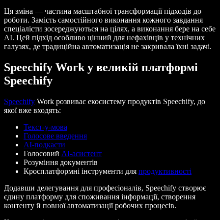
Ця зміна — частина масштабної трансформації підходів до
роботи. Замість самостійного виконання кожного завдання
спеціалісти зосереджуються на цілях, а виконання бере на себе
AI. Цей підхід особливо цінний для нефахівців у технічних
галузях, де традиційна автоматизація не закривала їхні задачі.
Speechify Work у великій платформі
Speechify
Speechify
Work розвиває екосистему продуктів Speechify, до
якої вже входять:
Текст-у-мова
Голосове введення
AI-подкасти
Голосовий
AI-асистент
Розуміння документів
Кросплатформні інструменти для
продуктивності
Додавши делегування для професіоналів, Speechify створює
єдину платформу для споживання інформації, створення
контенту й повної автоматизації робочих процесів.