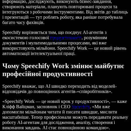
інформацію, досліджують, виконують бізнес-завдання,
створюють матеріали, планують повторювані процеси та
інтегруються з робочими інструментами. Від звітів до таблиць
і презентацій — тут роблять роботу, яка раніше потребувала
багато часу фахівців.
Speechify вирізняється тим, що поєднує AI-агентів з
екосистемою голосової
продуктивності
, розумінням
документів і мультимодальними процесами, які вже
використовують мільйони. Speechify Work — це новий рівень
автоматизації інтелектуальної праці.
Чому Speechify Work змінює майбутнє
професійної продуктивності
Speechify вважає, що AI швидко переходить від моделей-
відповідачів до повноцінних агентів-«співробітників».
«Speechify Work — це новий крок у продуктивності», — каже
Кліфф Вайцман, засновник і CEO
Speechify
. «Ми вже
допомогли мільйонам читати й писати швидше, мислити
масштабніше. Тепер професіонали можуть передавати реальну
роботу AI-агентам для дослідження, аналізу, створення і
виконання завдань. AI стає повноцінною командою».