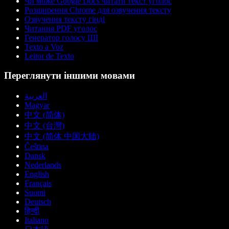
Чи може Google Docs читати текст уголос
Розширення Chrome для озвучення тексту
Озвучення тексту гінді
Читання PDF уголос
Генератор голосу ШІ
Texto a Voz
Leitor de Texto
Переглянути іншими мовами
العربية
Magyar
中文 (简体)
中文 (台灣)
中文 (简体 中国大陆)
Čeština
Dansk
Nederlands
English
Français
Suomi
Deutsch
हिन्दी
Italiano