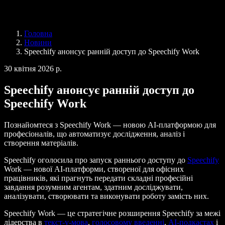
Speechify для бізнесу та освіти
Speechify для програми Access to Work
Speechify для DSA
Голосові агенти SIMBA
Головна
Speechify для розробників
Новини
Speechify анонсує ранній доступ до Speechify Work
30 квітня 2026 р.
Speechify анонсує ранній доступ до
Speechify Work
Познайомтеся з Speechify Work — новою AI-платформою для
професіоналів, що автоматизує дослідження, аналіз і
створення матеріалів.
Speechify оголосила про запуск раннього доступу до
Speechify
Work — нової AI-платформи, створеної для офісних
працівників, які прагнуть передати складні професійні
завдання розумним агентам, здатним досліджувати,
аналізувати, створювати та виконувати роботу замість них.
Speechify Work — це стратегічне розширення Speechify за межі
лідерства в
текст-у-мова
,
голосовому введенні
,
AI-подкастах
і