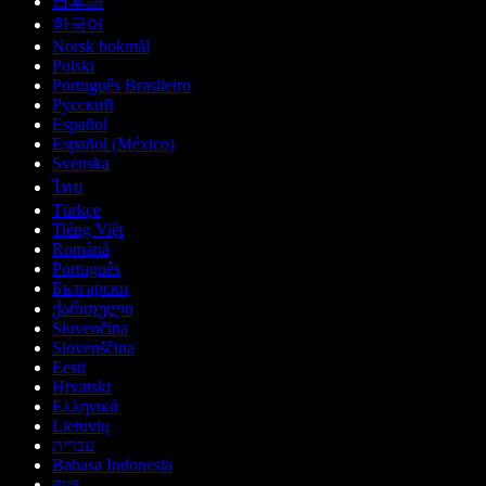
日本語
한국어
Norsk bokmål
Polski
Português Brasileiro
Русский
Español
Español (México)
Svenska
ไทย
Türkçe
Tiếng Việt
Română
Português
Български
ქართული
Slovenčina
Slovenščina
Eesti
Hrvatski
Ελληνικά
Lietuvių
עברית
Bahasa Indonesia
বাংলা