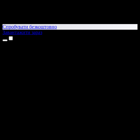
Спробувати безкоштовно
Завантажити зараз
Продукти
Текст у мовлення
Додатки для iPhone та iPad
Додаток для Android
Розширення для Chrome
Розширення для Edge
Вебдодаток
Додаток для Mac