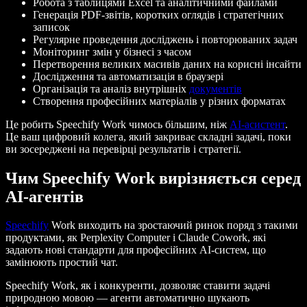
Робота з таблицями Excel та аналітичними файлами
Генерація PDF-звітів, коротких оглядів і стратегічних
записок
Регулярне проведення досліджень і повторюваних задач
Моніторинг змін у бізнесі з часом
Перетворення великих масивів даних на корисні інсайти
Дослідження та автоматизація в браузері
Організація та аналіз внутрішніх
документів
Створення професійних матеріалів у різних форматах
Це робить Speechify Work чимось більшим, ніж
AI-асистент
.
Це ваш цифровий колега, який закриває складні задачі, поки
ви зосереджені на перевірці результатів і стратегії.
Чим Speechify Work вирізняється серед
AI-агентів
Speechify
Work виходить на зростаючий ринок поряд з такими
продуктами, як Perplexity Computer і Claude Cowork, які
задають нові стандарти для професійних AI-систем, що
замінюють простий чат.
Speechify Work, як і конкуренти, дозволяє ставити задачі
природною мовою — агенти автоматично шукають