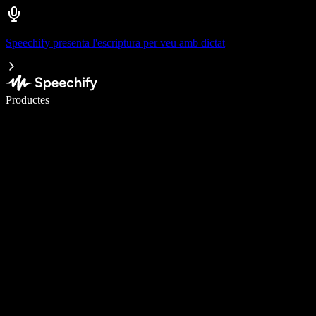
Speechify presenta l'escriptura per veu amb dictat
Escriu 5× més ràpid amb la veu
Productes
Més informació