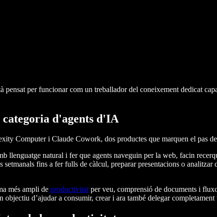
tà pensat per funcionar com un treballador del coneixement dedicat capaç
categoria d'agents d'IA
xity Computer i Claude Cowork, dos productes que marquen el pas de l
llenguatge natural i fer que agents naveguin per la web, facin recerqu
s setmanals fins a fer fulls de càlcul, preparar presentacions o analitza
ema més ampli de
productivitat
per veu, comprensió de documents i fluxos 
an objectiu d’ajudar a consumir, crear i ara també delegar completament