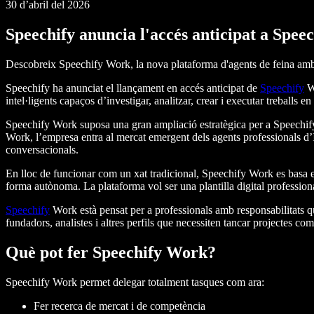
30 d’abril del 2026
Speechify anuncia l'accés anticipat a Spe
Descobreix Speechify Work, la nova plataforma d'agents de feina amb I
Speechify ha anunciat el llançament en accés anticipat de
Speechify
Wo
intel·ligents capaços d’investigar, analitzar, crear i executar treballs e
Speechify Work suposa una gran ampliació estratègica per a Speechify
Work, l’empresa entra al mercat emergent dels agents professionals d’
conversacionals.
En lloc de funcionar com un xat tradicional, Speechify Work es basa en
forma autònoma. La plataforma vol ser una plantilla digital professional
Speechify
Work està pensat per a professionals amb responsabilitats q
fundadors, analistes i altres perfils que necessiten tancar projectes c
Què pot fer Speechify Work?
Speechify Work permet delegar totalment tasques com ara:
Fer recerca de mercat i de competència