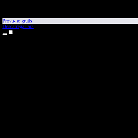
Prova-ho gratis
Descarrega'l ara
Productes
Text a veu
Aplicacions per a iPhone i iPad
Aplicació per a Android
Extensió per al Chrome
Extensió per a l'Edge
Aplicació web
Aplicació per al Mac