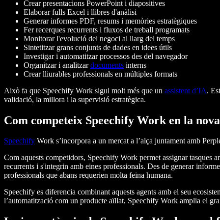
Crear presentacions PowerPoint i diapositives
Elaborar fulls Excel i llibres d'anàlisi
Generar informes PDF, resums i memòries estratègiques
Fer recerques recurrents i fluxos de treball programats
Monitorar l'evolució del negoci al llarg del temps
Sintetitzar grans conjunts de dades en idees útils
Investigar i automatitzar processos des del navegador
Organitzar i analitzar
documents
interns
Crear lliurables professionals en múltiples formats
Això fa que Speechify Work sigui molt més que un
assistent d’IA
. Es
validació, la millora i la supervisió estratègica.
Com competeix Speechify Work en la nova 
Speechify
Work s’incorpora a un mercat a l’alça juntament amb Perple
Com aquests competidors, Speechify Work permet assignar tasques amb 
recurrents i s'integrin amb eines professionals. Des de generar informe
professionals que abans requerien molta feina humana.
Speechify es diferencia combinant aquests agents amb el seu ecosist
l’automatització com un producte aïllat, Speechify Work amplia el gr