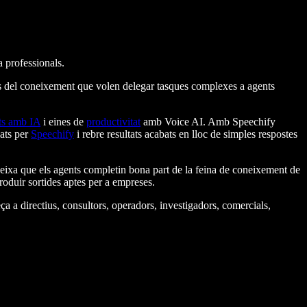
 professionals.
 del coneixement que volen delegar tasques complexes a agents
ts amb IA
i eines de
productivitat
amb Voice AI. Amb Speechify
iats per
Speechify
i rebre resultats acabats en lloc de simples respostes
deixa que els agents completin bona part de la feina de coneixement de
produir sortides aptes per a empreses.
 a directius, consultors, operadors, investigadors, comercials,