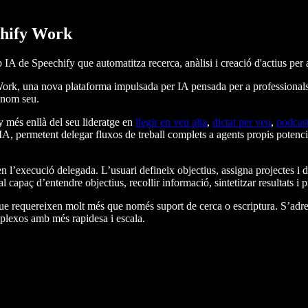
echify Work
A de Speechify que automatitza recerca, anàlisi i creació d'actius per a
rk, una nova plataforma impulsada per IA pensada per a professionals
n nom seu.
 més enllà del seu lideratge en
llegir en veu alta
,
dictat per veu
,
podcas
IA, permetent delegar fluxos de treball complets a agents propis potenc
 l’execució delegada. L’usuari defineix objectius, assigna projectes i 
 capaç d’entendre objectius, recollir informació, sintetitzar resultats i 
ue requereixen molt més que només suport de cerca o escriptura. S’adreça
omplexos amb més rapidesa i escala.