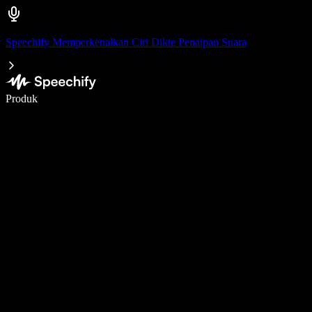
Speechify Memperkenalkan Ciri Dikte Penaipan Suara
Tulis 5× lebih pantas dengan menaip menggunakan suara
Produk
Ketahui Lebih Lanjut