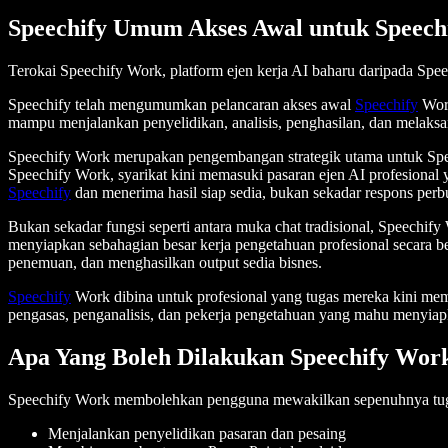
Speechify Umum Akses Awal untuk Speech
Terokai Speechify Work, platform ejen kerja AI baharu daripada Spee
Speechify telah mengumumkan pelancaran akses awal
Speechify
Work
mampu menjalankan penyelidikan, analisis, penghasilan, dan melaksa
Speechify Work merupakan pengembangan strategik utama untuk Spe
Speechify Work, syarikat kini memasuki pasaran ejen AI profesion
Speechify
dan menerima hasil siap sedia, bukan sekadar respons perbu
Bukan sekadar fungsi seperti antara muka chat tradisional, Speechif
menyiapkan sebahagian besar kerja pengetahuan profesional secara b
penemuan, dan menghasilkan output sedia bisnes.
Speechify
Work dibina untuk profesional yang tugas mereka kini memer
pengasas, penganalisis, dan pekerja pengetahuan yang mahu menyiapka
Apa Yang Boleh Dilakukan Speechify Wor
Speechify Work membolehkan pengguna mewakilkan sepenuhnya tuga
Menjalankan penyelidikan pasaran dan pesaing