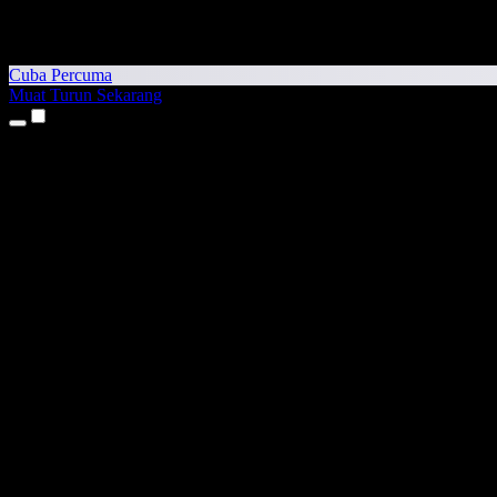
Cuba Percuma
Muat Turun Sekarang
Produk
Teks kepada Pertuturan
Aplikasi iPhone & iPad
Aplikasi Android
Sambungan Chrome
Sambungan Edge
Aplikasi Web
Aplikasi Mac
Aplikasi Windows