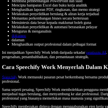
Membina pembentangan PowerPoint dan slaid
Mencipta hamparan Excel dan buku kerja analitik
Menghasilkan laporan PDF, ringkasan, dan memo strategi
Melakukan penyelidikan berulang & aliran kerja terjadual
Memantau perkembangan bisnes secara berterusan
Mensintesis data besar kepada maklumat boleh guna
Melakukan penyelidikan & automasi berasaskan pelayar
Mengurus & menganalisis
dokumen
dalaman
Menghasilkan output profesional dalam pelbagai format
Ini menjadikan Speechify Work lebih daripada sekadar
pembantu AI
.
pengesahan, penambahbaikan, dan pemantauan strategik.
Cara Speechify Work Menyerlah Dalam Ka
Speechify
Work memasuki pasaran pesat berkembang bersama produk s
profesional.
Sama seperti pesaing, Speechify Work membolehkan pengguna memberi
menjadual tugas berulang, dan menyambung ke alat profesional. Dar
profesional yang biasanya memerlukan masa manusia yang signifikan
Speechify membezakan dirinya dengan menggabungkan ejen kerja ya