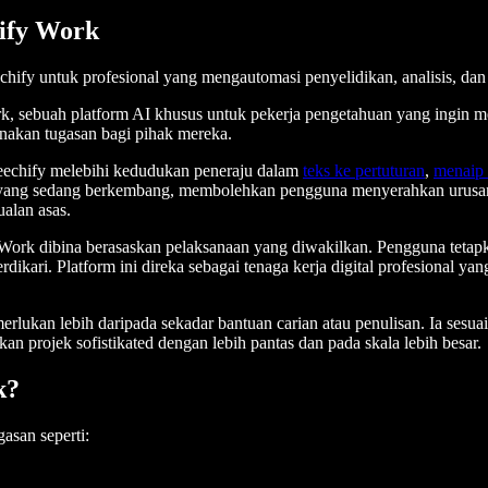
ify Work
chify untuk profesional yang mengautomasi penyelidikan, analisis, dan 
, sebuah platform AI khusus untuk pekerja pengetahuan yang ingin m
nakan tugasan bagi pihak mereka.
echify melebihi kedudukan peneraju dalam
teks ke pertuturan
,
menaip 
al yang sedang berkembang, membolehkan pengguna menyerahkan urusan 
alan asas.
y Work dibina berasaskan pelaksanaan yang diwakilkan. Pengguna tetapk
erdikari. Platform ini direka sebagai tenaga kerja digital profesion
lukan lebih daripada sekadar bantuan carian atau penulisan. Ia sesuai
n projek sofistikated dengan lebih pantas dan pada skala lebih besar.
k?
san seperti: