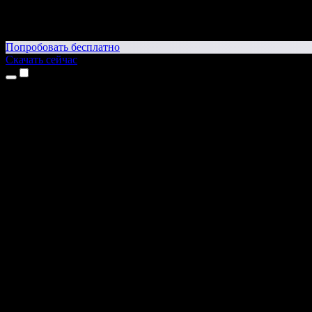
Попробовать бесплатно
Скачать сейчас
Продукты
Текст в речь
Приложение для iPhone и iPad
Приложение для Android
Расширение для Chrome
Расширение для Edge
Веб-приложение
Приложение для Mac