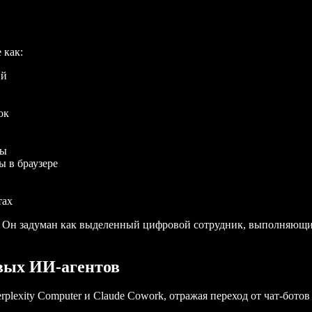
 как:
ий
ок
ты
 в браузере
тах
. Он задуман как выделенный цифровой сотрудник, выполняющий
овых ИИ-агентов
plexity Computer и Claude Cowork, отражая переход от чат-бот