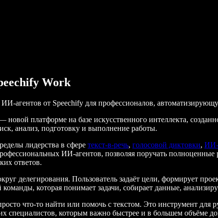
peechify Work
 ИИ-агентов от Speechify для профессионалов, автоматизирующу
 новой платформе на базе искусственного интеллекта, созданно
иск, анализ, подготовку и выполнение работы.
пределы лидерства в сфере
текст-в-речь
,
голосовой диктовки
,
ИИ-
рофессиональных ИИ-агентов, позволяя поручать полноценные р
ких ответов.
круг делегирования. Пользователь задаёт цели, формирует проек
команды, которая понимает задачи, собирает данные, анализиру
росто что-то найти или помочь с текстом. Это инструмент для 
гих специалистов, которым важно быстрее и в большем объёме до