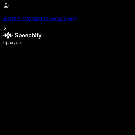
Speechify запускает голосовой ввод
Пишите в 5 раз быстрее с помощью голосового ввода
Продукты
Узнать больше