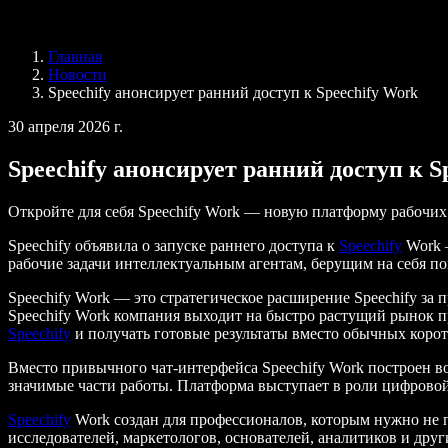
Speechify для Access to Work
Speechify для DSA
Голосовые агенты SIMBA
Главная
Speechify для разработчиков
Новости
Speechify анонсирует ранний доступ к Speechify Work
30 апреля 2026 г.
Speechify анонсирует ранний доступ к S
Откройте для себя Speechify Work — новую платформу рабочих
Speechify объявила о запуске раннего доступа к
Speechify
Work —
рабочие задачи интеллектуальным агентам, берущим на себя по
Speechify Work — это стратегическое расширение Speechify за 
Speechify Work компания выходит на быстро растущий рынок п
Speechify
и получать готовые результаты вместо обычных корот
Вместо привычного чат-интерфейса Speechify Work построен во
значимые части работы. Платформа выступает в роли цифровой 
Speechify
Work создан для профессионалов, которым нужно не п
исследователей, маркетологов, основателей, аналитиков и дру