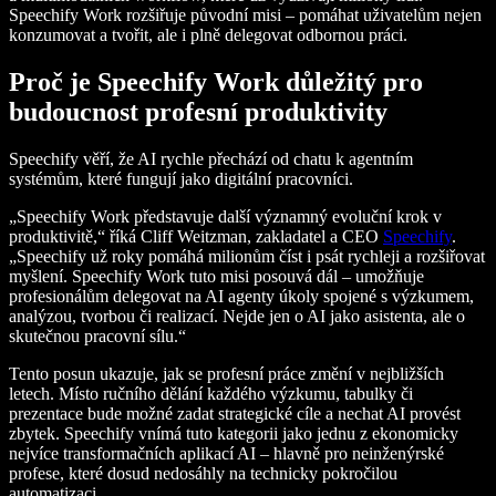
Speechify Work rozšiřuje původní misi – pomáhat uživatelům nejen
konzumovat a tvořit, ale i plně delegovat odbornou práci.
Proč je Speechify Work důležitý pro
budoucnost profesní produktivity
Speechify věří, že AI rychle přechází od chatu k agentním
systémům, které fungují jako digitální pracovníci.
„Speechify Work představuje další významný evoluční krok v
produktivitě,“ říká Cliff Weitzman, zakladatel a CEO
Speechify
.
„Speechify už roky pomáhá milionům číst i psát rychleji a rozšiřovat
myšlení. Speechify Work tuto misi posouvá dál – umožňuje
profesionálům delegovat na AI agenty úkoly spojené s výzkumem,
analýzou, tvorbou či realizací. Nejde jen o AI jako asistenta, ale o
skutečnou pracovní sílu.“
Tento posun ukazuje, jak se profesní práce změní v nejbližších
letech. Místo ručního dělání každého výzkumu, tabulky či
prezentace bude možné zadat strategické cíle a nechat AI provést
zbytek. Speechify vnímá tuto kategorii jako jednu z ekonomicky
nejvíce transformačních aplikací AI – hlavně pro neinženýrské
profese, které dosud nedosáhly na technicky pokročilou
automatizaci.