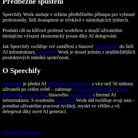
Předběžné spuštění
Speechify Work startuje v režimu předběžného přístupu pro vybrané
profesionály, širší dostupnost se očekává v následujících týdnech.
Produkt cílí na klíčové profesní workflow a slouží uživatelům
hledajícím výrazný ekonomický posun díky AI delegování.
Jak Speechify rozšiřuje své zaměření z hlasové
produktivity
do širší
AI infrastruktury,
Speechify
Work je dosud jedním z nejdůležitějších
produktových milníků společnosti.
O Speechify
Speechify
je přední AI
platforma produktivity
s více než 50 miliony
uživatelů po celém světě – zahrnuje
Převod textu na řeč
,
Hlasové
diktování
,
AI podcasty
, hlasového
AI asistenta
i firemní AI
infrastrukturu. S uvedením
Speechify
Work dál rozšiřuje svoji misi –
pomáhat uživatelům pracovat rychleji, myslet ve větším a víc
delegovat díky nové AI generaci.
Převod textu na řeč