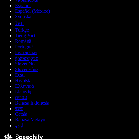
Español
Español (México)
Svenska
ไทย
Türkçe
Tiếng Việt
Română
Português
Български
ქართული
Slovenčina
Slovenščina
Eesti
Hrvatski
Ελληνικά
Lietuvių
עברית
Bahasa Indonesia
বাংলা
Català
Bahasa Melayu
اردو