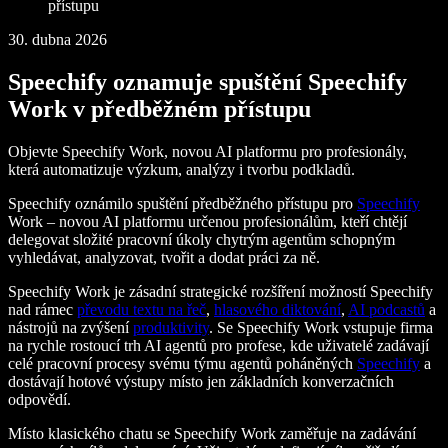
přístupu
30. dubna 2026
Speechify oznamuje spuštění Speechify
Work v předběžném přístupu
Objevte Speechify Work, novou AI platformu pro profesionály,
která automatizuje výzkum, analýzy i tvorbu podkladů.
Speechify oznámilo spuštění předběžného přístupu pro
Speechify
Work – novou AI platformu určenou profesionálům, kteří chtějí
delegovat složité pracovní úkoly chytrým agentům schopným
vyhledávat, analyzovat, tvořit a dodat práci za ně.
Speechify Work je zásadní strategické rozšíření možností Speechify
nad rámec
převodu textu na řeč
,
hlasového diktování
,
AI podcastů
a
nástrojů na zvýšení
produktivity
. Se Speechify Work vstupuje firma
na rychle rostoucí trh AI agentů pro profese, kde uživatelé zadávají
celé pracovní procesy svému týmu agentů poháněných
Speechify
a
dostávají hotové výstupy místo jen základních konverzačních
odpovědí.
Místo klasického chatu se Speechify Work zaměřuje na zadávání