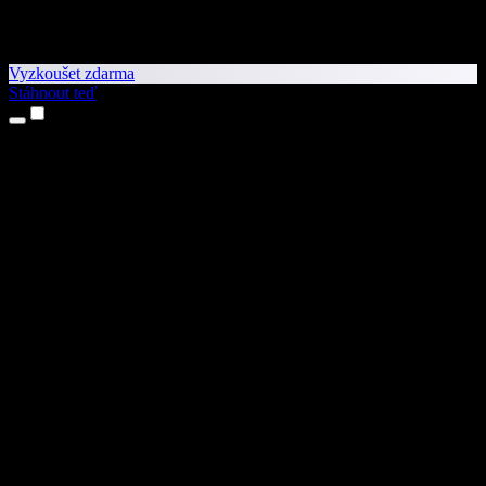
Vyzkoušet zdarma
Stáhnout teď
Produkty
Převod textu na řeč
Aplikace pro iPhone a iPad
Aplikace pro Android
Rozšíření pro Chrome
Rozšíření pro Edge
Webová aplikace
Aplikace pro Mac
Aplikace pro Windows