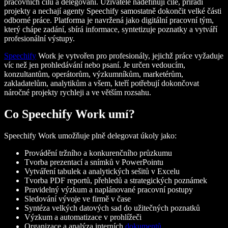
pracovních cílů a delegování. Uživatelé nadefinují cíle, přiřadí
projekty a nechají agenty Speechify samostatně dokončit velké části
odborné práce. Platforma je navržená jako digitální pracovní tým,
který chápe zadání, sbírá informace, syntetizuje poznatky a vytváří
profesionální výstupy.
Speechify
Work je vytvořen pro profesionály, jejichž práce vyžaduje
víc než jen prohledávání nebo psaní. Je určen vedoucím,
konzultantům, operátorům, výzkumníkům, marketérům,
zakladatelům, analytikům a všem, kteří potřebují dokončovat
náročné projekty rychleji a ve větším rozsahu.
Co Speechify Work umí?
Speechify Work umožňuje plně delegovat úkoly jako:
Provádění tržního a konkurenčního průzkumu
Tvorba prezentací a snímků v PowerPointu
Vytváření tabulek a analytických sešitů v Excelu
Tvorba PDF reportů, přehledů a strategických poznámek
Pravidelný výzkum a naplánované pracovní postupy
Sledování vývoje ve firmě v čase
Syntéza velkých datových sad do užitečných poznatků
Výzkum a automatizace v prohlížeči
Organizace a analýza interních
dokumentů