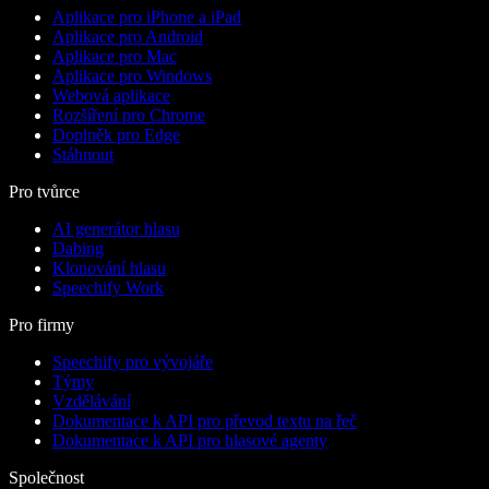
Aplikace pro iPhone a iPad
Aplikace pro Android
Aplikace pro Mac
Aplikace pro Windows
Webová aplikace
Rozšíření pro Chrome
Doplněk pro Edge
Stáhnout
Pro tvůrce
AI generátor hlasu
Dabing
Klonování hlasu
Speechify Work
Pro firmy
Speechify pro vývojáře
Týmy
Vzdělávání
Dokumentace k API pro převod textu na řeč
Dokumentace k API pro hlasové agenty
Společnost