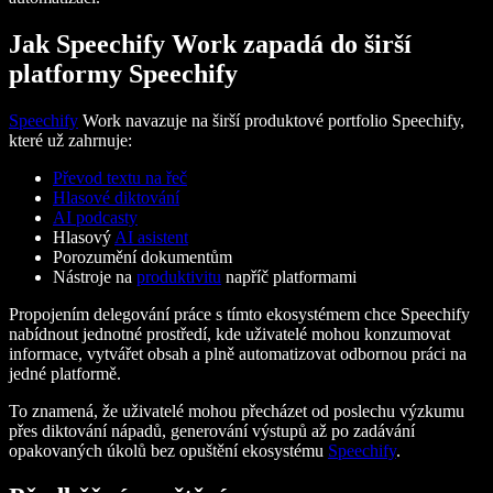
Jak Speechify Work zapadá do širší
platformy Speechify
Speechify
Work navazuje na širší produktové portfolio Speechify,
které už zahrnuje:
Převod textu na řeč
Hlasové diktování
AI podcasty
Hlasový
AI asistent
Porozumění dokumentům
Nástroje na
produktivitu
napříč platformami
Propojením delegování práce s tímto ekosystémem chce Speechify
nabídnout jednotné prostředí, kde uživatelé mohou konzumovat
informace, vytvářet obsah a plně automatizovat odbornou práci na
jedné platformě.
To znamená, že uživatelé mohou přecházet od poslechu výzkumu
přes diktování nápadů, generování výstupů až po zadávání
opakovaných úkolů bez opuštění ekosystému
Speechify
.