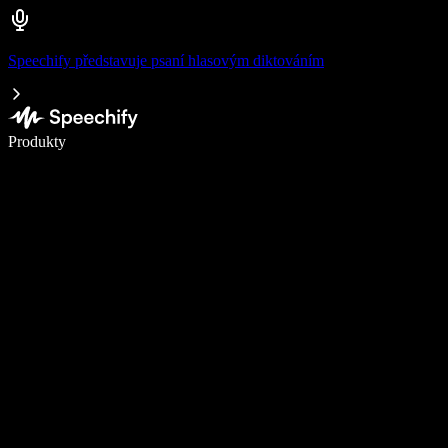
Speechify představuje psaní hlasovým diktováním
Pište 5× rychleji pomocí hlasového diktování
Produkty
Zjistit více