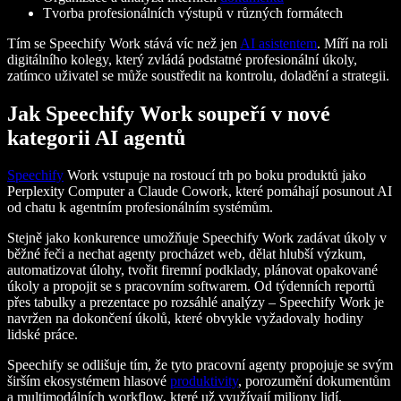
Tvorba profesionálních výstupů v různých formátech
Tím se Speechify Work stává víc než jen
AI asistentem
. Míří na roli
digitálního kolegy, který zvládá podstatné profesionální úkoly,
zatímco uživatel se může soustředit na kontrolu, doladění a strategii.
Jak Speechify Work soupeří v nové
kategorii AI agentů
Speechify
Work vstupuje na rostoucí trh po boku produktů jako
Perplexity Computer a Claude Cowork, které pomáhají posunout AI
od chatu k agentním profesionálním systémům.
Stejně jako konkurence umožňuje Speechify Work zadávat úkoly v
běžné řeči a nechat agenty procházet web, dělat hlubší výzkum,
automatizovat úlohy, tvořit firemní podklady, plánovat opakované
úkoly a propojit se s pracovním softwarem. Od týdenních reportů
přes tabulky a prezentace po rozsáhlé analýzy – Speechify Work je
navržen na dokončení úkolů, které obvykle vyžadovaly hodiny
lidské práce.
Speechify se odlišuje tím, že tyto pracovní agenty propojuje se svým
širším ekosystémem hlasové
produktivity
, porozumění dokumentům
a multimodálních workflow, které už využívají miliony lidí.