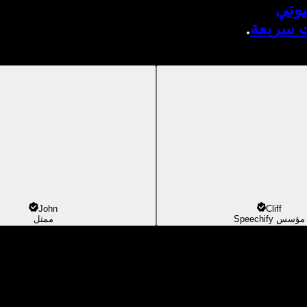
صوتي
ت سريعة
.
John
Cliff
مؤسس Speechify
ممثل