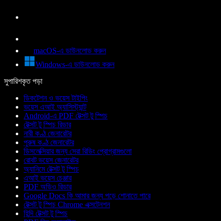
macOS-এ ডাউনলোড করুন
Windows-এ ডাউনলোড করুন
সুপারিশকৃত পড়া
ডিকটেশন ও ভয়েস টাইপিং
ভয়েস এআই অ্যাসিস্ট্যান্ট
Android-এ PDF টেক্সট টু স্পিচ
টেক্সট টু স্পিচ রিডার
নারী কণ্ঠ জেনারেটর
পুরুষ কণ্ঠ জেনারেটর
ডিসলেক্সিয়ার জন্য সেরা রিডিং প্রোগ্রামগুলো
রোবট ভয়েস জেনারেটর
অ্যানিমে টেক্সট টু স্পিচ
এআই ভয়েস চেঞ্জার
PDF অডিও রিডার
Google Docs কি আমার জন্য পড়ে শোনাতে পারে
টেক্সট টু স্পিচ Chrome এক্সটেনশন
হিন্দি টেক্সট টু স্পিচ