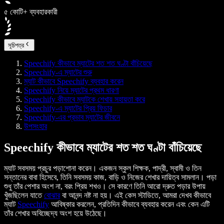
৫ কোটি+ ব্যবহারকারী
সূচিপত্র
Speechify কীভাবে ম্যাটের শত শত ঘণ্টা বাঁচিয়েছে
Speechify-এ ম্যাটের শুরু
ম্যাট কীভাবে Speechify ব্যবহার করেন
Speechify নিয়ে ম্যাটের প্রথম ধারণা
Speechify কীভাবে ম্যাটকে শেখায় সহায়তা করে
Speechify-এ ম্যাটের প্রিয় ফিচার
Speechify-এর প্রভাব ম্যাটের জীবনে
উপসংহার
Speechify কীভাবে ম্যাটের শত শত ঘণ্টা বাঁচিয়েছে
ম্যাট সবসময় প্রচুর পড়াশোনা করেন। একজন স্কুল শিক্ষক, পাদ্রী, স্বামী ও তিন
সন্তানের বাবা হিসেবে, তিনি সবসময় কাজ, বাড়ি ও নিজের শেখার দায়িত্ব সামলান। পড়া
শুধু তাঁর পেশার অংশ না, বরং প্রিয় শখও। সে কারণে তিনি আরো দ্রুত পড়ার উপায়
খুঁজছিলেন যাতে
বোঝার
বা আনন্দ নষ্ট না হয়। এই কেস স্টাডিতে, আমরা দেখব কীভাবে
ম্যাট
Speechify
আবিষ্কার করলেন, প্রতিদিন কীভাবে ব্যবহার করেন এবং কেন এটি
তাঁর শেখার অবিচ্ছেদ্য অংশ হয়ে উঠেছে।