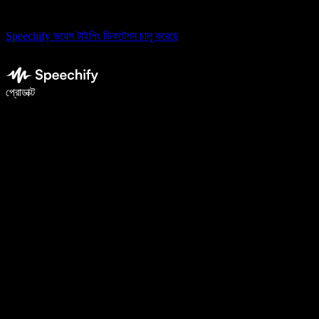
Speechify ভয়েস টাইপিং ডিকটেশন চালু করেছে
ভয়েস টাইপিং দিয়ে ৫ গুণ দ্রুত লিখুন
প্রোডাক্ট
আরও জানুন