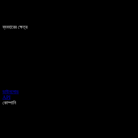
ব্যবহারের ক্ষেত্র
ডাউনলোড
API
কোম্পানি