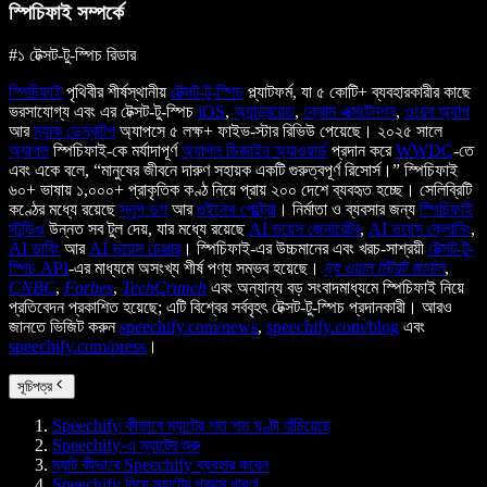
স্পিচিফাই সম্পর্কে
#১ টেক্সট-টু-স্পিচ রিডার
স্পিচিফাই
পৃথিবীর শীর্ষস্থানীয়
টেক্সট-টু-স্পিচ
প্ল্যাটফর্ম, যা ৫ কোটি+ ব্যবহারকারীর কাছে
ভরসাযোগ্য এবং এর টেক্সট-টু-স্পিচ
iOS
,
অ্যান্ড্রয়েড
,
ক্রোম এক্সটেনশন
,
ওয়েব অ্যাপ
আর
ম্যাক ডেস্কটপ
অ্যাপসে ৫ লক্ষ+ ফাইভ-স্টার রিভিউ পেয়েছে। ২০২৫ সালে
অ্যাপল
স্পিচিফাই-কে মর্যাদাপূর্ণ
অ্যাপল ডিজাইন অ্যাওয়ার্ড
প্রদান করে
WWDC
-তে
এবং একে বলে, “মানুষের জীবনে দারুণ সহায়ক একটি গুরুত্বপূর্ণ রিসোর্স।” স্পিচিফাই
৬০+ ভাষায় ১,০০০+ প্রাকৃতিক কণ্ঠ নিয়ে প্রায় ২০০ দেশে ব্যবহৃত হচ্ছে। সেলিব্রিটি
কণ্ঠের মধ্যে রয়েছে
স্নুপ ডগ
আর
গুইনেথ পেল্ট্রো
। নির্মাতা ও ব্যবসার জন্য
স্পিচিফাই
স্টুডিও
উন্নত সব টুল দেয়, যার মধ্যে রয়েছে
AI ভয়েস জেনারেটর
,
AI ভয়েস ক্লোনিং
,
AI ডাবিং
আর
AI ভয়েস চেঞ্জার
। স্পিচিফাই-এর উচ্চমানের এবং খরচ-সাশ্রয়ী
টেক্সট-টু-
স্পিচ API
-এর মাধ্যমে অসংখ্য শীর্ষ পণ্য সম্ভব হয়েছে।
দ্য ওয়াল স্ট্রিট জার্নাল
,
CNBC
,
Forbes
,
TechCrunch
এবং অন্যান্য বড় সংবাদমাধ্যমে স্পিচিফাই নিয়ে
প্রতিবেদন প্রকাশিত হয়েছে; এটি বিশ্বের সর্ববৃহৎ টেক্সট-টু-স্পিচ প্রদানকারী। আরও
জানতে ভিজিট করুন
speechify.com/news
,
speechify.com/blog
এবং
speechify.com/press
।
সূচিপত্র
Speechify কীভাবে ম্যাটের শত শত ঘণ্টা বাঁচিয়েছে
Speechify-এ ম্যাটের শুরু
ম্যাট কীভাবে Speechify ব্যবহার করেন
Speechify নিয়ে ম্যাটের প্রথম ধারণা