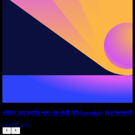
পরিচিত হোন ম্যাটের সঙ্গে: এক পাদ্রী যিনি Speechify দিয়ে উৎপাদনশীল
ড
১৯ এপ্রিল, ২০২৬
১