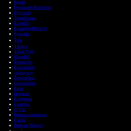
Polski
Português Brasileiro
Русский
Українська
Español
Español (México)
Svenska
ไทย
Türkçe
Tiếng Việt
Română
Português
Български
ქართული
Slovenčina
Slovenščina
Eesti
Hrvatski
Ελληνικά
Lietuvių
עברית
Bahasa Indonesia
Català
Bahasa Melayu
اردو