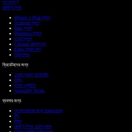
সব দেখুন
টেক্সট টু স্পিচ
iPhone ও iPad অ্যাপ
Android অ্যাপ
Mac অ্যাপ
Windows অ্যাপ
ওয়েব অ্যাপ
Chrome এক্সটেনশন
Edge অ্যাড-অন
ডাউনলোড
ক্রিয়েটরদের জন্য
এআই ভয়েস জেনারেটর
ডাবিং
ভয়েস ক্লোনিং
Speechify Work
ব্যবসার জন্য
ডেভেলপারদের জন্য Speechify
টিম
শিক্ষা
টেক্সট টু স্পিচ API ডকস
ভয়েস এজেন্টস API ডকস