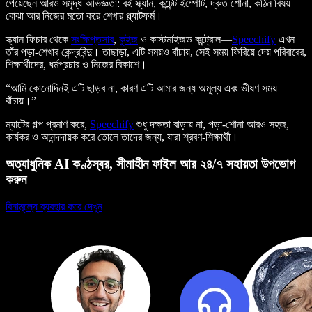
পেয়েছেন আরও সমৃদ্ধ অভিজ্ঞতা: বই স্ক্যান, কন্টেন্ট ইম্পোর্ট, দ্রুত শোনা, কঠিন বিষয়
বোঝা আর নিজের মতো করে শেখার প্ল্যাটফর্ম।
স্ক্যান ফিচার থেকে
সংক্ষিপ্তসার
,
কুইজ
ও কাস্টমাইজড কন্ট্রোল—
Speechify
এখন
তাঁর পড়া-শেখার কেন্দ্রবিন্দু। তাছাড়া, এটি সময়ও বাঁচায়, সেই সময় ফিরিয়ে দেয় পরিবারের,
শিক্ষার্থীদের, ধর্মপ্রচার ও নিজের বিকাশে।
“আমি কোনোদিনই এটি ছাড়ব না, কারণ এটি আমার জন্য অমূল্য এবং ভীষণ সময়
বাঁচায়।”
ম্যাটের গল্প প্রমাণ করে,
Speechify
শুধু দক্ষতা বাড়ায় না, পড়া-শোনা আরও সহজ,
কার্যকর ও আনন্দদায়ক করে তোলে তাদের জন্য, যারা শ্রবণ-শিক্ষার্থী।
অত্যাধুনিক AI কণ্ঠস্বর, সীমাহীন ফাইল আর ২৪/৭ সহায়তা উপভোগ
করুন
বিনামূল্যে ব্যবহার করে দেখুন