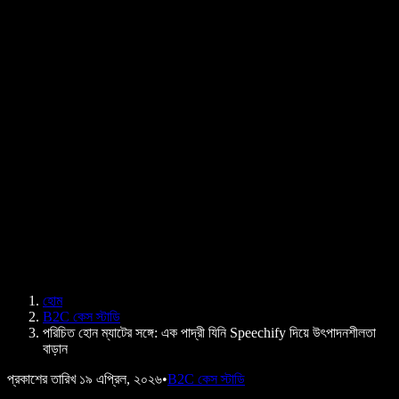
PDF কীভাবে পড়ে শোনাবেন
ক্যারিয়ার
টেক্সট টু স্পিচ গুগল
হেল্প সেন্টার
PDF টু অডিও কনভার্টার
মূল্য নির্ধারণ
এআই ভয়েস জেনারেটর
ব্যবহারকারীদের গল্প
গুগল ডক্স পড়ে শোনান
B2B কেস স্টাডি
এআই ভয়েস চেঞ্জার
রিভিউ
যেসব অ্যাপ টেক্সট পড়ে শোনায়
প্রেস
আমাকে পড়ে শোনান
টেক্সট টু স্পিচ রিডার
এন্টারপ্রাইজ
এন্টারপ্রাইজ ও EDU-এর জন্য স্পিচিফাই
অ্যাক্সেস টু ওয়ার্কের জন্য স্পিচিফাই
DSA-এর জন্য স্পিচিফাই
SIMBA ভয়েস এজেন্ট
হোম
ডেভেলপারদের জন্য স্পিচিফাই
B2C কেস স্টাডি
পরিচিত হোন ম্যাটের সঙ্গে: এক পাদ্রী যিনি Speechify দিয়ে উৎপাদনশীলতা
বাড়ান
প্রকাশের তারিখ
১৯ এপ্রিল, ২০২৬
•
B2C কেস স্টাডি