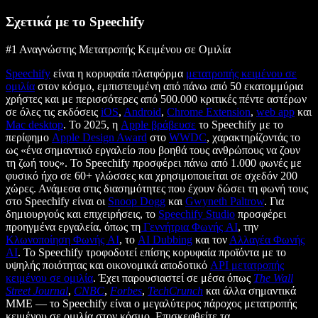
Σχετικά με το Speechify
#1 Αναγνώστης Μετατροπής Κειμένου σε Ομιλία
Speechify
είναι η κορυφαία πλατφόρμα
μετατροπής κειμένου σε
ομιλία
στον κόσμο, εμπιστευμένη από πάνω από 50 εκατομμύρια
χρήστες και με περισσότερες από 500.000 κριτικές πέντε αστέρων
σε όλες τις εκδόσεις
iOS
,
Android
,
Chrome Extension
,
web app
και
Mac desktop
. Το 2025, η
Apple βράβευσε
το Speechify με το
περίφημο
Apple Design Award
στο
WWDC
, χαρακτηρίζοντάς το
ως «ένα σημαντικό εργαλείο που βοηθά τους ανθρώπους να ζουν
τη ζωή τους». Το Speechify προσφέρει πάνω από 1.000 φωνές με
φυσικό ήχο σε 60+ γλώσσες και χρησιμοποιείται σε σχεδόν 200
χώρες. Ανάμεσα στις διασημότητες που έχουν δώσει τη φωνή τους
στο Speechify είναι οι
Snoop Dogg
και
Gwyneth Paltrow
. Για
δημιουργούς και επιχειρήσεις, το
Speechify Studio
προσφέρει
προηγμένα εργαλεία, όπως τη
Γεννήτρια Φωνής AI
, την
Κλωνοποίηση Φωνής AI
, το
AI Dubbing
και τον
Αλλαγέα Φωνής
AI
. Το Speechify τροφοδοτεί επίσης κορυφαία προϊόντα με το
υψηλής ποιότητας και οικονομικά αποδοτικό
API μετατροπής
κειμένου σε ομιλία
. Έχει παρουσιαστεί σε μέσα όπως
The Wall
Street Journal
,
CNBC
,
Forbes
,
TechCrunch
και άλλα σημαντικά
ΜΜΕ — το Speechify είναι ο μεγαλύτερος πάροχος μετατροπής
κειμένου σε ομιλία στον κόσμο. Επισκεφθείτε τα