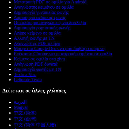
Μετατροπή PDF σε ομιλία για Android
Αναγνώστης κειμένου σε ομιλία
Δημιουργία γυναικείας φωνής
Δημιουργία ανδρικής φωνής
Οι καλύτεροι αναγνώστες για δυσλεξία
Δημιουργία ρομποτικής φωνής
Anime κείμενο σε ομιλία
Αλλαγή φωνής με ΤΝ
Αναγνώστης PDF με ήχο
Μπορεί το Google Docs να μου διαβάζει κείμενο;
Επέκταση Chrome για μετατροπή κειμένου σε ομιλία
Κείμενο σε ομιλία στα χίντι
Ανάγνωση PDF δυνατά
Δημιουργία φωνής με ΤΝ
Texto a Voz
Leitor de Texto
Δείτε και σε άλλες γλώσσες
العربية
Magyar
中文 (简体)
中文 (台灣)
中文 (简体 中国大陆)