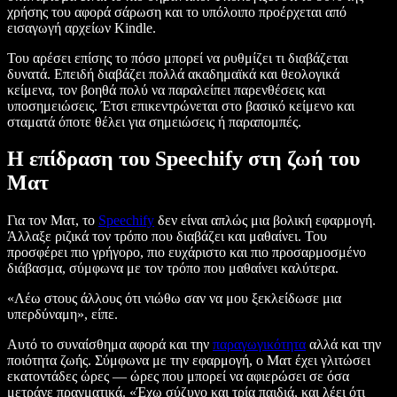
χρήσης του αφορά σάρωση και το υπόλοιπο προέρχεται από
εισαγωγή αρχείων Kindle.
Του αρέσει επίσης το πόσο μπορεί να ρυθμίζει τι διαβάζεται
δυνατά. Επειδή διαβάζει πολλά ακαδημαϊκά και θεολογικά
κείμενα, τον βοηθά πολύ να παραλείπει παρενθέσεις και
υποσημειώσεις. Έτσι επικεντρώνεται στο βασικό κείμενο και
σταματά όποτε θέλει για σημειώσεις ή παραπομπές.
Η επίδραση του Speechify στη ζωή του
Ματ
Για τον Ματ, το
Speechify
δεν είναι απλώς μια βολική εφαρμογή.
Άλλαξε ριζικά τον τρόπο που διαβάζει και μαθαίνει. Του
προσφέρει πιο γρήγορο, πιο ευχάριστο και πιο προσαρμοσμένο
διάβασμα, σύμφωνα με τον τρόπο που μαθαίνει καλύτερα.
«Λέω στους άλλους ότι νιώθω σαν να μου ξεκλείδωσε μια
υπερδύναμη», είπε.
Αυτό το συναίσθημα αφορά και την
παραγωγικότητα
αλλά και την
ποιότητα ζωής. Σύμφωνα με την εφαρμογή, ο Ματ έχει γλιτώσει
εκατοντάδες ώρες — ώρες που μπορεί να αφιερώσει σε όσα
μετράνε πραγματικά. «Έχω σύζυγο και τρία παιδιά, και λέει ότι