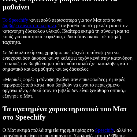
μαθαίνει
Το Speechify
κάνει πολύ περισσότερα για τον Ματ από το να
διαβάζει δυνατά το κείμενο
. Τον βοηθά και στη μελέτη και στην
κατανόηση δύσκολου υλικού. Ιδιαίτερα εκτιμά τη σύνοψη και τα
κουίζ για απαιτητικά κεφάλαια, ειδικά όταν ακούει σε υψηλή
ταχύτητα.
Σε δύσκολα κείμενα, χρησιμοποιεί συχνά τη σύνοψη για να
ενισχύσει όσα άκουσε και να καλύψει τυχόν κενά στην κατανόηση.
Το κουίζ τον βοηθά να μετρήσει πόσο καλά έχει καταλάβει, κάτι
σημαντικό και ως μαθητής και ως δάσκαλος.
«Μερικές φορές η σύνοψη βγαίνει σαν επικεφαλίδες με μικρές
περιγραφές από κάτω, που βοηθούν να είναι το περιεχόμενο
οργανωμένο, ειδικά όταν το βιβλίο δεν είναι ξεκάθαρο οπτικά,»
εξήγησε ο Ματ.
Τα αγαπημένα χαρακτηριστικά του Ματ
στο Speechify
Ο Ματ εκτιμά πολλά σημεία της εμπειρίας στο
Speechify
, αλλά το
σκανάρισμα είναι το πιο σημαντικό. Υπολογίζει ότι το 90% της