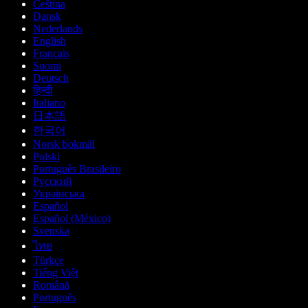
Čeština
Dansk
Nederlands
English
Français
Suomi
Deutsch
हिन्दी
Italiano
日本語
한국어
Norsk bokmål
Polski
Português Brasileiro
Русский
Українська
Español
Español (México)
Svenska
ไทย
Türkçe
Tiếng Việt
Română
Português