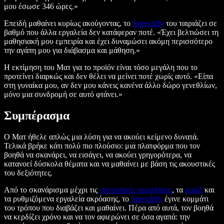
μου έσωσε 346 ώρες.»
Επειδή μαθαίνει κυρίως ακούγοντας, το
Speechify
του ταιριάζει σε
βαθμό που άλλα εργαλεία δεν κατάφεραν ποτέ. «Έχει βελτιώσει τη
μαθησιακή μου εμπειρία και έχει δυναμώσει ακόμη περισσότερο
την αγάπη μου για διάβασμα και μάθηση.»
Η εκτίμηση του Ματ για το προϊόν είναι τόσο μεγάλη που το
προτείνει διαρκώς και δεν θέλει να μείνει ποτέ χωρίς αυτό. «Είπα
στη γυναίκα μου, αν δεν μου κάνεις κανένα άλλο δώρο γενεθλίων,
μόνο μια συνδρομή σε αυτό φτάνει.»
Συμπέρασμα
Ο Ματ ήθελε απλώς μια λύση για να ακούει κείμενο δυνατά.
Τελικά βρήκε κάτι πολύ πιο πλούσιο: μια πλατφόρμα που τον
βοηθά να σκανάρει, να εισάγει, να ακούει γρηγορότερα, να
κατανοεί δύσκολα θέματα και να μαθαίνει με βάση τις ακουστικές
του δεξιότητες.
Από το σκανάρισμα μέχρι τις
συνοπτικές περιλήψεις
, τα
κουίζ
και
τα ρυθμιζόμενα εργαλεία ακρόασης, το
Speechify
έγινε κομμάτι
του τρόπου που διαβάζει και μαθαίνει. Πέρα από αυτά, τον βοηθά
να κερδίζει χρόνο και να τον αφιερώνει σε όσα αγαπά: την