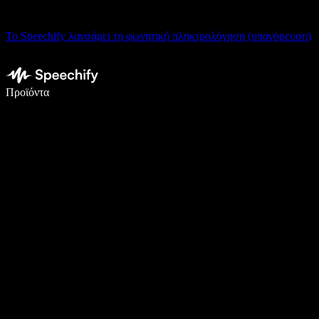
Το Speechify λανσάρει τη φωνητική πληκτρολόγηση (υπαγόρευση)
Γράψτε 5× πιο γρήγορα με φωνητική πληκτρολόγηση
Προϊόντα
Μάθετε περισσότερα