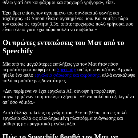
θέλω γιατί δεν κουράζομαι και προχωρώ γρήγορα», είπε.
Έχει βρει επίσης τον αγαπημένο του συνδυασμό φωνής και
ταχύτητας. «Ο Simon είναι ο αγαπημένος μου. Και νομίζω τώρα
τον ακούω σε ταχύτητα 3.3x, οπότε προχωράω πολύ γρήγορα, που
είναι τέλειο γιατί έχω πάρα πολλά να διαβάσω.»
Οι πρώτες εντυπώσεις του Ματ από το
Speechify
Μία από τις μεγαλύτερες εκπλήξεις για τον Ματ ήταν πόσα
περισσότερα προσφέρει το
Speechify
απ’ ό,τι φανταζόταν. Αρχικά
ήθελε ένα απλό
εργαλείο σάρωσης και ακρόασης
, αλλά ανακάλυψε
πολύ περισσότερες δυνατότητες.
«Δεν περίμενα να έχει εργαλεία AI, σύνοψη ή παράλειψη
συγκεκριμένων κομματιών,» εξήγησε. «Είναι πολύ πιο εξελιγμένο
απ’ όσο νόμιζα.»
Αυτό άλλαξε τελείως τη γνώμη του. Δεν το βλέπει πια ως απλό
εργαλείο αλλά ως ολοκληρωμένη πλατφόρμα ανάγνωσης και
μάθησης με πραγματικά μεγάλη αξία.
Πώς το Speechify βοηθά τον Ματ να