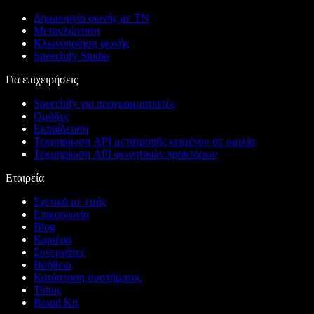
Δημιουργία φωνής με ΤΝ
Μεταγλώττιση
Κλωνοποίηση φωνής
Speechify Studio
Για επιχειρήσεις
Speechify για προγραμματιστές
Ομάδες
Εκπαίδευση
Τεκμηρίωση API μετατροπής κειμένου σε ομιλία
Τεκμηρίωση API φωνητικών πρακτόρων
Εταιρεία
Σχετικά με εμάς
Επικοινωνία
Blog
Καριέρα
Συνεργάτες
Βοήθεια
Κατάσταση συστήματος
Τύπος
Brand Kit