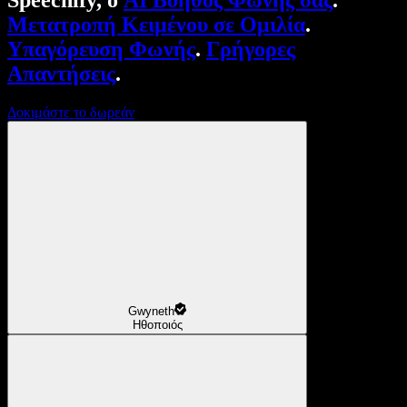
Speechify, ο
AI Βοηθός Φωνής σας
.
Μετατροπή Κειμένου σε Ομιλία
.
Υπαγόρευση Φωνής
.
Γρήγορες
Απαντήσεις
.
Δοκιμάστε το δωρεάν
Gwyneth
Ηθοποιός