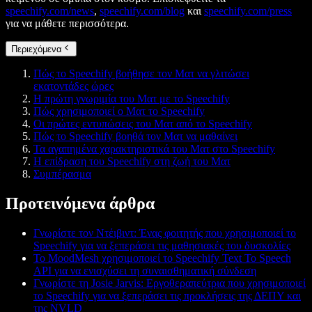
speechify.com/news
,
speechify.com/blog
και
speechify.com/press
για να μάθετε περισσότερα.
Περιεχόμενα
Πώς το Speechify βοήθησε τον Ματ να γλιτώσει
εκατοντάδες ώρες
Η πρώτη γνωριμία του Ματ με το Speechify
Πώς χρησιμοποιεί ο Ματ το Speechify
Οι πρώτες εντυπώσεις του Ματ από το Speechify
Πώς το Speechify βοηθά τον Ματ να μαθαίνει
Τα αγαπημένα χαρακτηριστικά του Ματ στο Speechify
Η επίδραση του Speechify στη ζωή του Ματ
Συμπέρασμα
Προτεινόμενα άρθρα
Γνωρίστε τον Ντέιβιντ: Ένας φοιτητής που χρησιμοποιεί το
Speechify για να ξεπεράσει τις μαθησιακές του δυσκολίες
Το MoodMesh χρησιμοποιεί το Speechify Text To Speech
API για να ενισχύσει τη συναισθηματική σύνδεση
Γνωρίστε τη Josie Jarvis: Εργοθεραπεύτρια που χρησιμοποιεί
το Speechify για να ξεπεράσει τις προκλήσεις της ΔΕΠΥ και
της NVLD