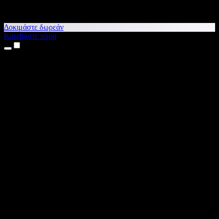
Δοκιμάστε δωρεάν
Κατεβάστε τώρα
Προϊόντα
Κείμενο σε Ομιλία
Εφαρμογές για iPhone & iPad
Εφαρμογή για Android
Επέκταση για Chrome
Επέκταση για Edge
Web εφαρμογή
Εφαρμογή για Mac
Εφαρμογή για Windows