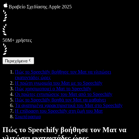
Βραβείο Σχεδίασης Apple 2025
50M+ χρήστες
Περιεχόμενα
Πώς το Speechify βοήθησε τον Ματ να γλιτώσει
εκατοντάδες ώρες
Η πρώτη γνωριμία του Ματ με το Speechify
Πώς χρησιμοποιεί ο Ματ το Speechify
Οι πρώτες εντυπώσεις του Ματ από το Speechify
Πώς το Speechify βοηθά τον Ματ να μαθαίνει
Τα αγαπημένα χαρακτηριστικά του Ματ στο Speechify
Η επίδραση του Speechify στη ζωή του Ματ
Συμπέρασμα
Πώς το Speechify βοήθησε τον Ματ να
γλιτώσει εκατοντάδες ώρες