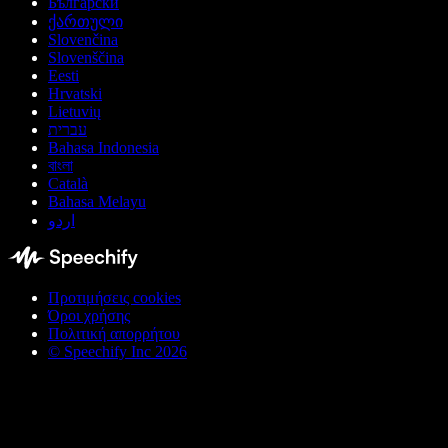
Български
ქართული
Slovenčina
Slovenščina
Eesti
Hrvatski
Lietuvių
עברית
Bahasa Indonesia
বাংলা
Català
Bahasa Melayu
اردو
Προτιμήσεις cookies
Όροι χρήσης
Πολιτική απορρήτου
© Speechify Inc 2026