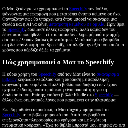
Ο Ματ ξεκίνησε να χρησιμοποιεί το
Speechify
τον Ιούλιο,
ψάχνοντας μια εφαρμογή που μετατρέπει έντυπο κείμενο σε ήχο.
Φανταζόταν πως θα υπάρχει κάτι όπου μπορεί να σκανάρει μια
σελίδα και η AI να κάνει
μετατροπή κειμένου σε ομιλία
. Πριν βρει
το
Speechify
, δοκίμασε άλλες εφαρμογές, αλλά καμία δεν του
έδινε αυτό που ήθελε – είτε απαιτούσαν πληρωμή από την αρχή,
είτε τους έλειπαν βασικές δυνατότητες. Μετά από μία εβδομάδα
στη δωρεάν δοκιμή του Speechify, κατάλαβε την αξία του και ότι ο
χρόνος που κέρδιζε άξιζε τα χρήματα.
Πώς χρησιμοποιεί ο Ματ το Speechify
Η κύρια χρήση του
Speechify
από τον Ματ είναι το
σκανάρισμα
βιβλίων
κεφάλαιο-κεφάλαιο και η ακρόαση με παράλληλη
ανάγνωση του κειμένου. Πολλά βιβλία που διαβάζει δεν έχουν
ηχητική έκδοση, οπότε η σάρωση είναι απαραίτητη για τη
διαδικασία του. Επίσης, εισάγει βιβλία Kindle στο
Speechify
—
άλλος ένας σημαντικός λόγος που παραμένει στην πλατφόρμα.
Επειδή μαθαίνει ακουστικά, ο Ματ συχνά χρησιμοποιεί το
Speechify
με το βιβλίο μπροστά του. Αυτό τον βοηθά να
επεξεργάζεται πληροφορίες πιο γρήγορα και με λιγότερη
πνευματική κούραση. «Έχω το βιβλίο μπροστά μου, σημειώνω ό,τι