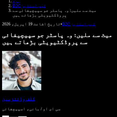
ہوم
ڈویلپرز کے لیے Speechify
B2C کیس اسٹڈیز
میٹ سے ملیں: وہ پاسٹر جو سپیچیفائی سے
پروڈکٹیویٹی بڑھاتے ہیں
B2C کیس اسٹڈیز
•
تاریخِ اشاعت
19 اپریل، 2026
میٹ سے ملیں: وہ پاسٹر جو سپیچیفائی
سے پروڈکٹیویٹی بڑھاتے ہیں
کلف وائتزمین
سی ای او / بانی، اسپیچفائی