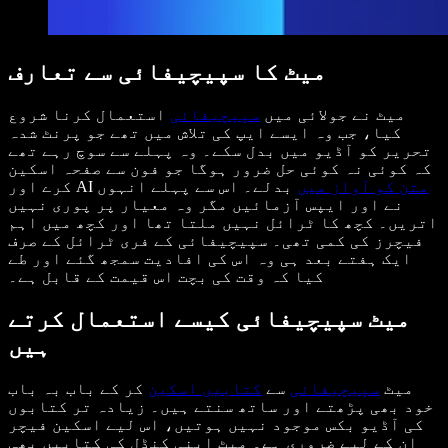
میٹ کا سپیچیفائی سے تعارف
میٹ نے جولائی میں
سپیچیفائی
استعمال کرنا شروع
کیا، جب وہ ایسے ایپ کی تلاش میں تھے جو پرنٹ شدہ
تحریر کو آڈیو میں بدل سکے۔ وہ پہلے سے سوچ رہے تھے
کہ کوئی نہ کوئی حل ضرور ہوگا جو فون سے صفحہ اسکین
متن کو آواز میں
بدلے۔ اس سے پہلے انہوں
کرے اور AI
نے اور ایپس آزمائیں مگر وہ معیار پر پوری نہیں
اتریں۔ کچھ کا ٹرائل نہیں ملتا تھا اور کچھ میں اہم
فیچرز کی کمی تھی۔ سپیچیفائی کے فری ٹرائل کے صرف
ایک ہفتے بعد ہی وہ اس کی افادیت سمجھ گئے اور طے
کیا کہ وقت کی بچت اس قیمت کے قابل ہے۔
میٹ سپیچیفائی کیسے استعمال کرتے
ہیں
میٹ
سپیچیفائی
سے
کتابیں اسکین
کر کے باب بہ باب
خود بھی پڑھتے اور ساتھ سنتے ہیں۔ زیادہ تر کتابوں
کی آڈیو بکس موجود نہیں ہوتیں، اس لیے اسکین فیچر
ان کے لیے ضروری ہے۔ میٹ اپنی کِنڈل کی کتابیں بھی