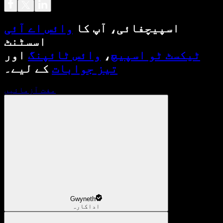
اسپیچفائی، آپ کا
وائس اے آئی
اسسٹنٹ
ٹیکسٹ ٹو اسپیچ
،
وائس ٹائپنگ
اور
تیز جوابات
کے لیے۔
مفت آزمائیں
Gwyneth
اداکارہ