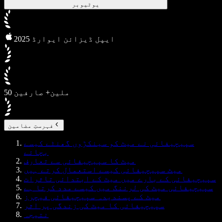
یوٹیوبر
2025 ایپل ڈیزائن ایوارڈ
50 ملین+ صارفین
فہرستِ مضامین
سپیچیفائی نے میٹ کو سینکڑوں گھنٹے کیسے
بچائے
میٹ کا سپیچیفائی سے تعارف
میٹ سپیچیفائی کیسے استعمال کرتے ہیں
سپیچیفائی کے بارے میں میٹ کے ابتدائی تاثرات
سپیچیفائی میٹ کی لرننگ میں کیسے مدد کرتا ہے
میٹ کے پسندیدہ سپیچیفائی فیچرز
سپیچیفائی کا میٹ کی زندگی پر اثر
نتیجہ