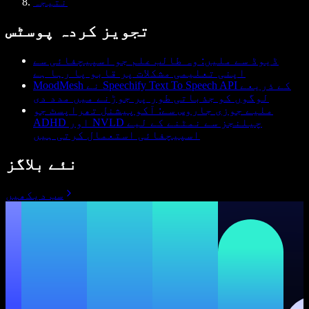
نتیجہ
تجویز کردہ پوسٹس
ڈیوڈ سے ملیں: وہ طالب علم جو اسپیچفائی سے
اپنی تعلیمی مشکلات پر قابو پا رہا ہے
MoodMesh نے Speechify Text To Speech API کے ذریعے
لوگوں کو جذباتی طور پر جوڑنے میں مدد دی
ملیے جوزی جاروس سے: آکوپیشنل تھراپسٹ جو
ADHD اور NVLD چیلنجز سے نمٹنے کے لیے
اسپیچفائی استعمال کرتی ہیں
نئے بلاگز
سب دیکھیں