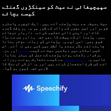
سپیچیفائی نے میٹ کو سینکڑوں گھنٹے
کیسے بچائے
میٹ ہمیشہ سے بہت پڑھتے آئے ہیں۔ ایک ٹیچر، پاسٹر،
شوہر اور تین بچوں کے والد کے طور پر وہ ہر وقت گھر،
کام اور اپنی ذاتی تعلیم کی ذمہ داریاں نبھاتے
ہیں۔ پڑھنا ان کے پیشے کا بھی حصہ ہے اور سب سے بڑا
شوق بھی۔ اسی لیے وہ پڑھائی کو زیادہ مؤثر بنانا
چاہتے تھے مگر سمجھ یا لطف میں کمی بھی نہ آئے۔ اس
کیس اسٹڈی میں دیکھیں میٹ نے کیسے
سمجھ
اور مزہ
برقرار رکھتے ہوئے پڑھنے کے عمل کو بہتر بنایا۔
جانیں وہ
سپیچیفائی
سے کیسے متعارف ہوئے، روزانہ
اسے کس طرح استعمال کرتے ہیں اور یہ ان کی لرننگ کا
لازمی حصہ کیوں بن گیا۔