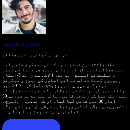
کلف وائتزمین
سی ای او / بانی، اسپیچفائی
کلف وائتزمین ڈسلیکسیا کے لیے سرگرم حامی اور
اسپیچفائی کے سی ای او و بانی ہیں، جو دنیا کی نمبر
1 ٹیکسٹ ٹو اسپیچ ایپ ہے۔ 1 لاکھ سے زائد 5-اسٹار
ریویوز کے ساتھ اس نے ایپ اسٹور کی نیوز و میگزین
کیٹیگری میں پہلی پوزیشن حاصل کی۔ 2017 میں
وائتزمین کو لرننگ ڈس ایبلٹی رکھنے والے افراد کے
لیے انٹرنیٹ کو زیادہ قابلِ رسائی بنانے پر فوربس 30
انڈر 30 میں شامل کیا گیا۔ ان کا تذکرہ ایڈسرج،
انک، پی سی میگ، انٹرپرینیئر، میشیبل اور کئی دیگر
نمایاں پلیٹ فارمز پر آ چکا ہے۔