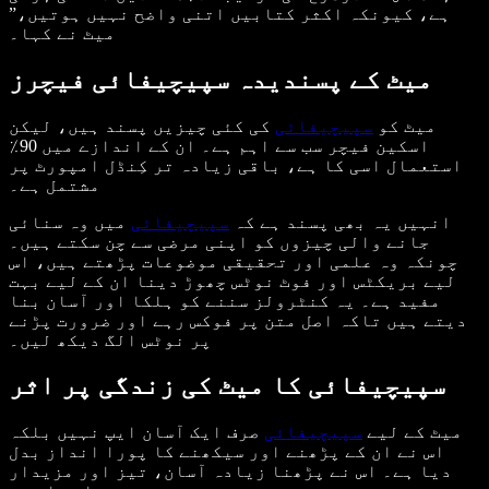
ہے، کیونکہ اکثر کتابیں اتنی واضح نہیں ہوتیں،”
میٹ نے کہا۔
میٹ کے پسندیدہ سپیچیفائی فیچرز
میٹ کو
سپیچیفائی
کی کئی چیزیں پسند ہیں، لیکن
اسکین فیچر سب سے اہم ہے۔ ان کے اندازے میں 90٪
استعمال اسی کا ہے، باقی زیادہ تر کِنڈل امپورٹ پر
مشتمل ہے۔
انہیں یہ بھی پسند ہے کہ
سپیچیفائی
میں وہ سنائی
جانے والی چیزوں کو اپنی مرضی سے چن سکتے ہیں۔
چونکہ وہ علمی اور تحقیقی موضوعات پڑھتے ہیں، اس
لیے بریکٹس اور فوٹ نوٹس چھوڑ دینا ان کے لیے بہت
مفید ہے۔ یہ کنٹرولز سننے کو ہلکا اور آسان بنا
دیتے ہیں تاکہ اصل متن پر فوکس رہے اور ضرورت پڑنے
پر نوٹس الگ دیکھ لیں۔
سپیچیفائی کا میٹ کی زندگی پر اثر
میٹ کے لیے
سپیچیفائی
صرف ایک آسان ایپ نہیں بلکہ
اس نے ان کے پڑھنے اور سیکھنے کا پورا انداز بدل
دیا ہے۔ اس نے پڑھنا زیادہ آسان، تیز اور مزیدار