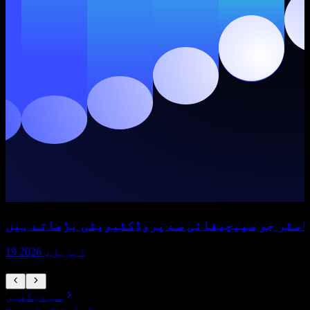
پاسٹر جو سپیچیفائی سے پروڈکٹیویٹی بڑھاتے ہیں
19 اپریل، 2026
سب دیکھیں
ٹیکسٹ ٹو اسپیچ