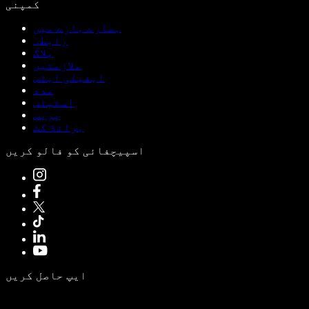
کمپنی
ہمارے بارے میں
رابطہ
بلاگ
ملازمتیں
ایفیلی ایٹس
مدد
اسٹیٹس
پریس
برانڈ کٹ
اسپیچفائی کو فالو کریں
ایپ حاصل کریں