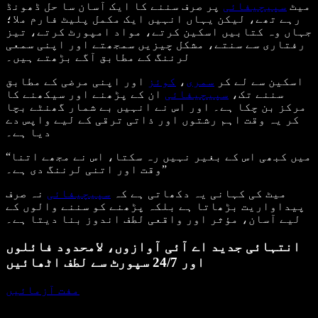
میٹ
سپیچیفائی
پر صرف سننے کا ایک آسان سا حل ڈھونڈ
رہے تھے، لیکن یہاں انہیں ایک مکمل پلیٹ فارم ملا؛
جہاں وہ کتابیں اسکین کرتے، مواد امپورٹ کرتے، تیز
رفتاری سے سنتے، مشکل چیزیں سمجھتے اور اپنی سمعی
لرننگ کے مطابق آگے بڑھتے ہیں۔
اسکین سے لے کر
سمری
،
کوئز
اور اپنی مرضی کے مطابق
سننے تک،
سپیچیفائی
ان کے پڑھنے اور سیکھنے کا
مرکز بن چکا ہے۔ اور اس نے انہیں بے شمار گھنٹے بچا
کر یہ وقت اہم رشتوں اور ذاتی ترقی کے لیے واپس دے
دیا ہے۔
“میں کبھی اس کے بغیر نہیں رہ سکتا، اس نے مجھے اتنا
وقت اور اتنی لرننگ دی ہے۔”
میٹ کی کہانی یہ دکھاتی ہے کہ
سپیچیفائی
نہ صرف
پیداواریت بڑھاتا ہے بلکہ پڑھنے کو سننے والوں کے
لیے آسان، مؤثر اور واقعی لطف اندوز بنا دیتا ہے۔
انتہائی جدید اے آئی آوازوں، لامحدود فائلوں
اور 24/7 سپورٹ سے لطف اٹھائیں
مفت آزمائیں