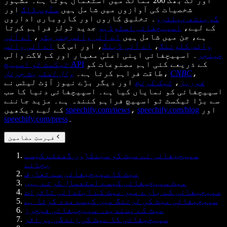
اور لگ بھگ 200 ممالک میں استعمال ہوتا ہے۔ مشہور
شخصیات کی آوازوں میں شامل ہیں
سنُوپ ڈاگ
اور
گوینتھ پیلٹرو
۔ تخلیق کاروں اور کاروباری اداروں
کے لیے،
اسپیچفائی اسٹوڈیو
جدید ٹولز فراہم کرتا
ہے، جن میں شامل ہیں
اے آئی وائس جنریٹر
،
اے آئی
وائس کلوننگ
،
اے آئی ڈبنگ
، اور اس کا
اے آئی وائس
چینجر
۔ اسپیچفائی اپنی اعلیٰ معیار اور کم لاگت والی
کے ذریعے کئی اہم مصنوعات کو
ٹیکسٹ ٹو اسپیچ API
،
CNBC
،
طاقت فراہم کرتا ہے۔
وال اسٹریٹ جرنل
فوربز
،
ٹیک کرنچ
اور دیگر بڑے نیوز آؤٹ لیٹس نے
اسپیچفائی کو نمایاں کیا ہے۔ اسپیچفائی دنیا کا سب
سے بڑا ٹیکسٹ ٹو اسپیچ فراہم کنندہ ہے۔ مزید جاننے
اور
speechify.com/blog
،
speechify.com/news
کے لیے دیکھیں
۔
speechify.com/press
فہرستِ مضامین
سپیچیفائی نے میٹ کو سینکڑوں گھنٹے کیسے
بچائے
میٹ کا سپیچیفائی سے تعارف
میٹ سپیچیفائی کیسے استعمال کرتے ہیں
سپیچیفائی کے بارے میں میٹ کے ابتدائی تاثرات
سپیچیفائی میٹ کی لرننگ میں کیسے مدد کرتا ہے
میٹ کے پسندیدہ سپیچیفائی فیچرز
سپیچیفائی کا میٹ کی زندگی پر اثر