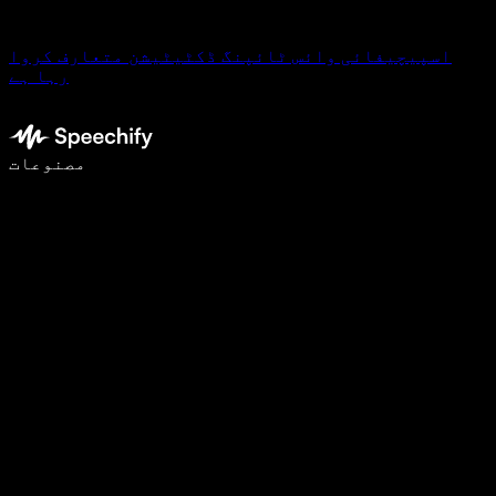
اسپیچیفائی وائس ٹائپنگ ڈکٹیٹیشن متعارف کروا
رہا ہے
وائس ٹائپنگ کے ساتھ 5 گنا تیزی سے لکھیں
مصنوعات
مزید جانیں