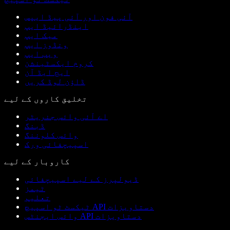
آئی فون اور آئی پیڈ ایپس
اینڈرائیڈ ایپ
میک ایپ
ونڈوز ایپ
ویب ایپ
کروم ایکسٹینشن
ایج ایڈ آن
ڈاؤن لوڈ کریں
تخلیق کاروں کے لیے
اے آئی وائس جنریٹر
ڈبنگ
وائس کلوننگ
اسپیچفائی ورک
کاروبار کے لیے
ڈیولپرز کے لیے اسپیچفائی
ٹیمز
تعلیم
ٹیکسٹ ٹو اسپیچ API دستاویزات
وائس ایجنٹس API دستاویزات