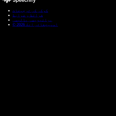
کوکی کی ترجیحات
شرائط و ضوابط
پرائیویسی پالیسی
© اسپیچفائی انک 2026