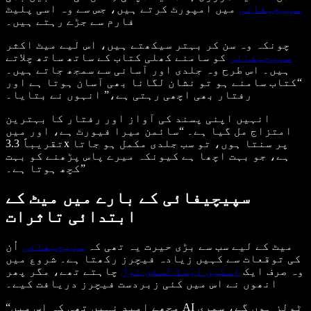
سپیچیفائی
میں امپورٹ کرتے ہیں، جس سے وہ اسی پلیٹ
فارم سے جڑے رہتے ہیں۔
چونکہ وہ سن کر بہتر سیکھتے ہیں، اس لیے میٹ اکثر
سپیچیفائی
کو سامنے کھلی کتاب کے ساتھ ساتھ چلاتے
ہیں۔ اس طرح وہ جلدی اور آسانی سے سمجھ جاتے ہیں۔
“کتاب سامنے ہو تو نشان لگانا بھی آسان ہوتا ہے اور
رفتار بھی اچھی رہتی ہے،” انہوں نے بتایا۔
انہیں اپنی پسند کی آواز اور رفتار کا بہترین
امتزاج مل گیا ہے۔ “سائمن میرا فیورٹ ہے، اور میں
تقریباً 3.3x پر سنتا ہوں، تو سب جلدی مکمل ہو جاتا
ہے، جو بہت اچھا ہے کیونکہ میرے پاس پڑھنے کو بہت
کچھ ہوتا ہے۔”
سپیچیفائی کے بارے میں میٹ کے
ابتدائی تاثرات
میٹ کے لیے سب سے بڑی حیرت یہ تھی کہ
سپیچیفائی
اُن
کی توقعات سے کہیں زیادہ فیچرز رکھتا ہے۔ شروع میں
وہ صرف ایک
اسکین اینڈ لسٹن ٹول
چاہتے تھے، مگر پھر
انھوں نے اس میں کئی زبردست فیچرز دریافت کیے۔
“مجھے امید نہیں تھی کہ اس میں AI ٹولز ہوں گے، سمری