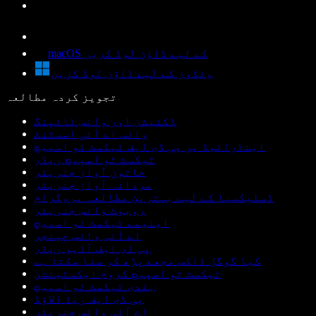
macOS کے لیے ڈاؤن لوڈ کریں
ونڈوز کے لیے ڈاؤن لوڈ کریں
تجویز کردہ مطالعہ
ڈکٹیشن اور وائس ٹائپنگ
وائس اے آئی اسسٹنٹ
اینڈرائیڈ پر پی ڈی ایف ٹیکسٹ ٹو اسپیچ
ٹیکسٹ ٹو اسپیچ ریڈر
خاتون آواز جنریٹر
مردانہ آواز جنریٹر
ڈسلیکسیا کے لیے بہترین مطالعہ پروگرام
روبوٹ وائس جنریٹر
اینیمے ٹیکسٹ ٹو اسپیچ
اے آئی وائس چینجر
پی ڈی ایف آڈیو ریڈر
کیا گوگل ڈاکس مجھے پڑھ کر سنا سکتا ہے
ٹیکسٹ ٹو اسپیچ کروم ایکسٹینشن
ہندی ٹیکسٹ ٹو اسپیچ
پی ڈی ایف ریڈ الاؤڈ
اے آئی وائس جنریٹر