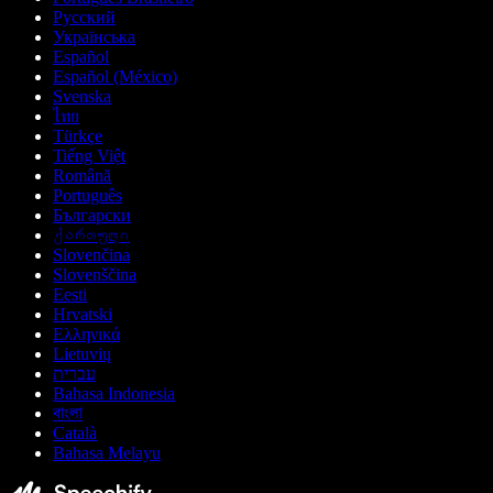
Русский
Українська
Español
Español (México)
Svenska
ไทย
Türkçe
Tiếng Việt
Română
Português
Български
ქართული
Slovenčina
Slovenščina
Eesti
Hrvatski
Ελληνικά
Lietuvių
עברית
Bahasa Indonesia
বাংলা
Català
Bahasa Melayu