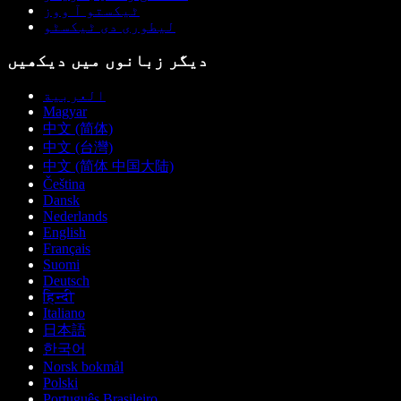
ٹیکستو آ ووز
لیطوری دی ٹیکسٹو
دیگر زبانوں میں دیکھیں
العربية
Magyar
中文 (简体)
中文 (台灣)
中文 (简体 中国大陆)
Čeština
Dansk
Nederlands
English
Français
Suomi
Deutsch
हिन्दी
Italiano
日本語
한국어
Norsk bokmål
Polski
Português Brasileiro