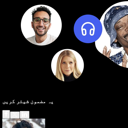
یہ مضمون شیئر کریں