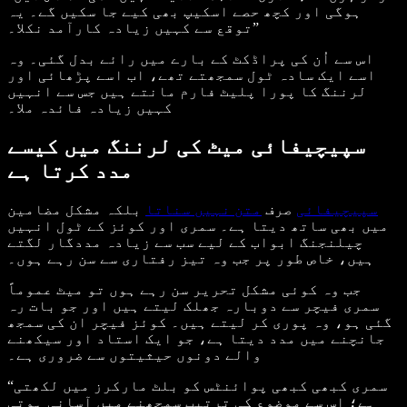
ہوگی اور کچھ حصے اسکیپ بھی کیے جا سکیں گے۔ یہ
توقع سے کہیں زیادہ کارآمد نکلا۔”
اس سے اُن کی پراڈکٹ کے بارے میں رائے بدل گئی۔ وہ
اسے ایک سادہ ٹول سمجھتے تھے، اب اسے پڑھائی اور
لرننگ کا پورا پلیٹ فارم مانتے ہیں جس سے انہیں
کہیں زیادہ فائدہ ملا۔
سپیچیفائی میٹ کی لرننگ میں کیسے
مدد کرتا ہے
سپیچیفائی
صرف
متن نہیں سناتا
بلکہ مشکل مضامین
میں بھی ساتھ دیتا ہے۔ سمری اور کوئز کے ٹول انہیں
چیلنجنگ ابواب کے لیے سب سے زیادہ مددگار لگتے
ہیں، خاص طور پر جب وہ تیز رفتاری سے سن رہے ہوں۔
جب وہ کوئی مشکل تحریر سن رہے ہوں تو میٹ عموماً
سمری فیچر سے دوبارہ جھلک لیتے ہیں اور جو بات رہ
گئی ہو، وہ پوری کر لیتے ہیں۔ کوئز فیچر ان کی سمجھ
جانچنے میں مدد دیتا ہے، جو ایک استاد اور سیکھنے
والے دونوں حیثیتوں سے ضروری ہے۔
“سمری کبھی کبھی پوائنٹس کو بلٹ مارکرز میں لکھتی
ہے؛ اس سے موضوع کی ترتیب سمجھنے میں آسانی ہوتی