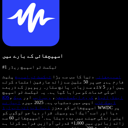
اسپیچفائی کے بارے میں
#1 ٹیکسٹ ٹو اسپیچ ریڈر
اسپیچفائی
دنیا کا سب سے بڑا
ٹیکسٹ ٹو اسپیچ
پلیٹ
فارم ہے، جس پر 50 ملین سے زائد صارفین اعتماد کرتے
ہیں اور 5 لاکھ سے زیادہ پانچ ستارہ ریویوز کے ذریعے
اس کی خدمات کو سراہا گیا ہے۔ یہ ٹیکسٹ ٹو اسپیچ
اینڈرائیڈ
،
کروم ایکسٹینشن
،
ویب ایپ
اور
میک
،
iOS
ڈیسک ٹاپ
ایپس میں دستیاب ہے۔ 2025 میں،
ایپل نے
WWDC پر
اسپیچفائی کو معزز
ایپل ڈیزائن ایوارڈ
دیا اور اسے ’ایک اہم وسیلہ قرار دیا جو لوگوں کو
اپنی زندگی جینے میں مدد دیتا ہے۔‘ اسپیچفائی 60 سے
زائد زبانوں میں 1,000+ قدرتی آوازیں فراہم کرتا ہے