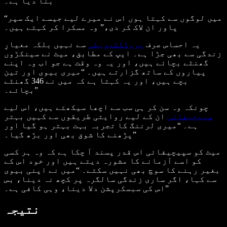
بنا دیا ہے۔
“میں لوگوں سے کہتا ہوں اس نے میرے لیے جیسے ایک سپر
پاور ان لاک کر دی،” وہ مسکرا کر کہتے ہیں۔
یہ احساس صرف
پروڈکٹیویٹی
سے نہیں بلکہ معیارِ
زندگی سے بھی جڑا ہے۔ ایپ کے مطابق، میٹ نے سینکڑوں
گھنٹے بچائے ہیں، اور یہ وہ وقت ہے جو اب وہ اپنے
پیاروں کے ساتھ گزارتے ہیں۔ “میری بیوی اور تین
بچے ہیں، اور یہ کہتا ہے کہ میں نے 346 گھنٹے
بچائے۔”
چونکہ وہ سن کر ہی سب سے اچھا سیکھتے ہیں، اس لیے
سپیچیفائی
ان کے لیے روایتی طریقوں سے کہیں بہتر
ہے۔ “میری لرننگ کا تجربہ بہت بہتر ہو گیا اور
پڑھنے کا شوق بھی اور بڑھ گیا۔”
میٹ کو سپیچیفائی اس قدر پسند آ چکا ہے کہ وہ ہر کسی
کو اسے آزمانے کا مشورہ دیتے ہیں اور خود اس کے
بغیر رہنے کا سوچ بھی نہیں سکتے۔ “میں نے اپنی بیوی
سے کہا، اگر ساری زندگی سالگرہ پر کچھ نہ دینا، بس
اس کی سبسکرپشن دلا دینا، وہی کافی ہے۔”
نتیجہ