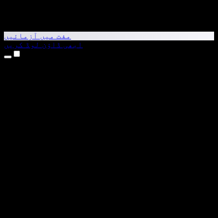
مفت میں آزمائیں
ابھی ڈاؤن لوڈ کریں
مصنوعات
متن کو آواز میں بدلیں
iPhone اور iPad ایپس
Android ایپ
Chrome ایکسٹینشن
Edge ایکسٹینشن
ویب ایپ
Mac ایپ