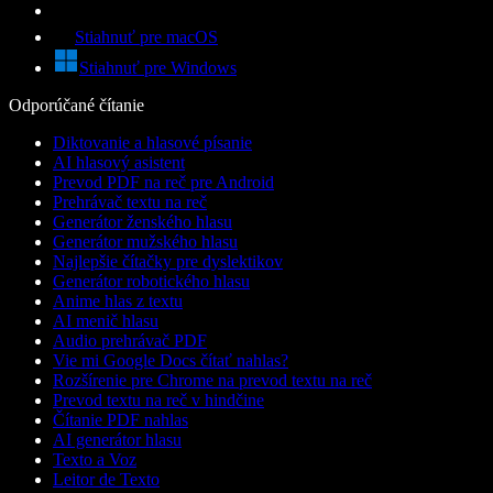
Stiahnuť pre macOS
Stiahnuť pre Windows
Odporúčané čítanie
Diktovanie a hlasové písanie
AI hlasový asistent
Prevod PDF na reč pre Android
Prehrávač textu na reč
Generátor ženského hlasu
Generátor mužského hlasu
Najlepšie čítačky pre dyslektikov
Generátor robotického hlasu
Anime hlas z textu
AI menič hlasu
Audio prehrávač PDF
Vie mi Google Docs čítať nahlas?
Rozšírenie pre Chrome na prevod textu na reč
Prevod textu na reč v hindčine
Čítanie PDF nahlas
AI generátor hlasu
Texto a Voz
Leitor de Texto