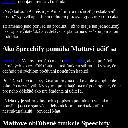
nástroj
, no objavil oveľa viac funkcií.
„Nečakal som AI nástroje. Ani súhrny a možnosť preskakovať
obsah,“ vysvetľuje. „Je omnoho prepracovanejšia, než som čakal.“
To zmenilo jeho pohľad na produkt – už to nie je len jednoduchý
nástroj, ale čitateľská a vzdelávacia platforma s veľkou pridanou
hodnotou.
Ako Speechify pomáha Mattovi učiť sa
Speechify
Mattovi pomáha nielen
čítať nahlas
, ale aj pri štúdiu
náročných textov. Obľubuje najmä funkciu súhrnu a kvízov, čo
oceňuje pri rýchlom počúvaní poučných kapitol.
Pri ťažkých textoch využíva súhrny na opakovanie a doplnenie
toho, čo nezachytil. Kvízy mu pomáhajú overiť pochopenie, čo je
pre neho dôležité ako pre študenta aj učiteľa.
„Niekedy je súhrn v bodoch s popisom pod nimi a veľmi mi
pomáha jasná organizácia, lebo niektorí autori tak knihu
nestrukturalizujú,“ povedal Matt.
Mattove obľúbené funkcie Speechify