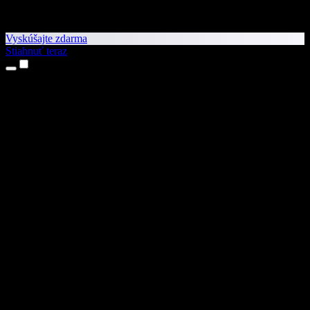
Vyskúšajte zdarma
Stiahnuť teraz
Produkty
Prevod textu na reč
Aplikácie pre iPhone a iPad
Aplikácia pre Android
Rozšírenie pre Chrome
Rozšírenie pre Edge
Webová aplikácia
Aplikácia pre Mac
Aplikácia pre Windows