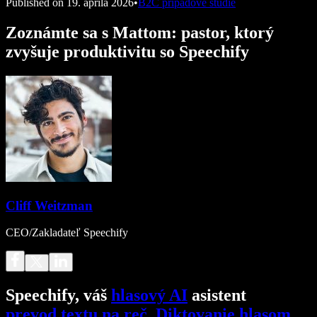
Published on
19. apríla 2026
•
B2C prípadové štúdie
Zoznámte sa s Mattom: pastor, ktorý
zvyšuje produktivitu so Speechify
Cliff Weitzman
CEO/Zakladateľ Speechify
Speechify, váš
hlasový AI
asistent
prevod textu na reč
.
Diktovanie hlasom
.