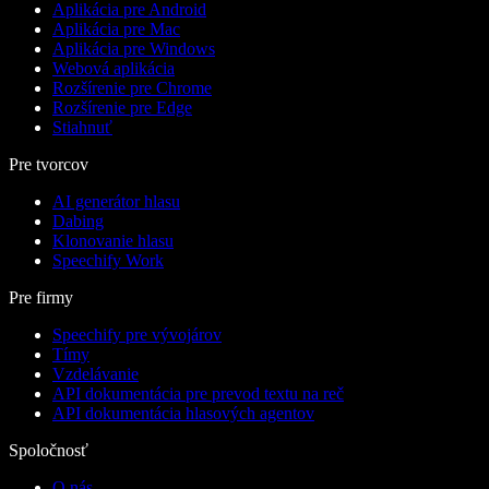
Aplikácia pre Android
Aplikácia pre Mac
Aplikácia pre Windows
Webová aplikácia
Rozšírenie pre Chrome
Rozšírenie pre Edge
Stiahnuť
Pre tvorcov
AI generátor hlasu
Dabing
Klonovanie hlasu
Speechify Work
Pre firmy
Speechify pre vývojárov
Tímy
Vzdelávanie
API dokumentácia pre prevod textu na reč
API dokumentácia hlasových agentov
Spoločnosť
O nás