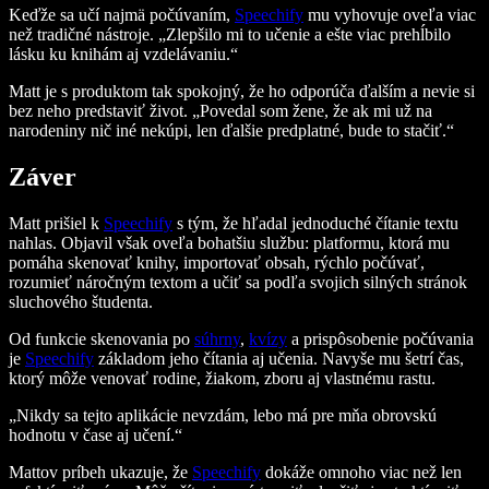
Keďže sa učí najmä počúvaním,
Speechify
mu vyhovuje oveľa viac
než tradičné nástroje. „Zlepšilo mi to učenie a ešte viac prehĺbilo
lásku ku knihám aj vzdelávaniu.“
Matt je s produktom tak spokojný, že ho odporúča ďalším a nevie si
bez neho predstaviť život. „Povedal som žene, že ak mi už na
narodeniny nič iné nekúpi, len ďalšie predplatné, bude to stačiť.“
Záver
Matt prišiel k
Speechify
s tým, že hľadal jednoduché čítanie textu
nahlas. Objavil však oveľa bohatšiu službu: platformu, ktorá mu
pomáha skenovať knihy, importovať obsah, rýchlo počúvať,
rozumieť náročným textom a učiť sa podľa svojich silných stránok
sluchového študenta.
Od funkcie skenovania po
súhrny
,
kvízy
a prispôsobenie počúvania
je
Speechify
základom jeho čítania aj učenia. Navyše mu šetrí čas,
ktorý môže venovať rodine, žiakom, zboru aj vlastnému rastu.
„Nikdy sa tejto aplikácie nevzdám, lebo má pre mňa obrovskú
hodnotu v čase aj učení.“
Mattov príbeh ukazuje, že
Speechify
dokáže omnoho viac než len