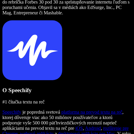
do rebríčka Forbes 30 pod 30 za sprístupňovanie internetu ľuďom s
poruchami učenia. Objavil sa v médiách ako EdSurge, Inc., PC
Mag, Entrepreneur či Mashable.
O Speechify
#1 čítačka textu na reč
Speechify
je popredná svetová
platforma na prevod textu na reč
,
ktorej dôveruje viac ako 50 miliónov používateľov a ktorú
podporuje vyše 500 000 päťhviezdičkových recenzií naprieč
aplikáciami na prevod textu na reč pre
iOS
,
Android
,
rozšírenie pre
Chrome
,
webovú aplikáciu
a
desktopovú aplikáciu pre Mac
. V roku