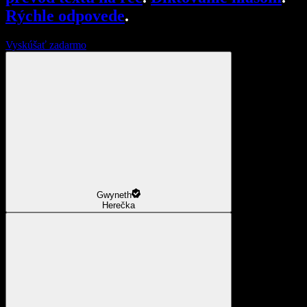
Rýchle odpovede
.
Vyskúšať zadarmo
Gwyneth
Herečka