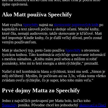
úplne oprávnená.
Ako Matt používa Speechify
Matt využíva
Speechify
najmä na
skenovanie papierových kníh
po
kapitolách a text zároveň počúva a sleduje očami. Mnohé knihy,
ktoré číta, nemajú audioverzie, takže skenovanie je kľúčové. Matt
tiež importuje Kindle knihy, čo je ďalší veľký dôvod, prečo zostal
verným používateľom.
Matt je sluchový typ, preto často používa
Speechify
s otvorenou
fyzickou knihou. Táto kombinácia zrýchľuje spracovanie informácií
s menšou námahou. „Knihu mám pred sebou a môžem si robiť
poznámky, lebo mi to šetrí energiu a idem rýchlejšie,“ prezradil.
Našiel si tiež kombináciu hlasu a rýchlosti, ktorá mu sedí. „Simon je
môj obľúbený. Myslím, že počúvam asi na 3,3x, vďaka tomu všetko
zvládam oveľa rýchlejšie, čo je super, lebo toho mám veľa.“
Prvé dojmy Matta zo Speechify
Jedno z najväčších prekvapení pre Matta bolo, koľko toho
Speechify
ponúka. Pôvodne chcel len jednoduchý
skenovací a čítací