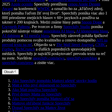
2025
Apple ocenilo
Speechify prestížnou
cenou Apple Design
Award
na konferencii
WWDC
a označilo ho za „kľúčový zdroj,
ktorý pomáha ľuďom žiť svoj život“. Speechify ponúka viac ako 1
000 prirodzene znejúcich hlasov v 60+ jazykoch a používa sa
takmer v 200 krajinách. Medzi známe hlasy patria
Snoop Dogg
a
Gwyneth Paltrow
. Pre tvorcov a firmy
Speechify Studio
ponúka
pokročilé nástroje vrátane
generátora AI hlasu
,
AI klonovania hlasu
,
AI dabingu
a
AI meniča hlasu
. Speechify zároveň poháňa špičkové
produkty pomocou svojho kvalitného a cenovo dostupného
API na
prevod textu na reč
. Objavilo sa v
The Wall Street Journal
,
CNBC
,
Forbes
,
TechCrunch
a ďalších popredných spravodajských
médiách. Speechify je najväčší poskytovateľ prevodu textu na reč
na svete. Navštívte
speechify.com/news
,
speechify.com/blog
a
speechify.com/press
a zistite viac.
Obsah
Ako Speechify pomohlo Mattovi ušetriť stovky hodín
Matt a jeho prvé skúsenosti so Speechify
Ako Matt používa Speechify
Prvé dojmy Matta zo Speechify
Ako Speechify pomáha Mattovi učiť sa
Mattove obľúbené funkcie Speechify
Dopad Speechify na Mattov život