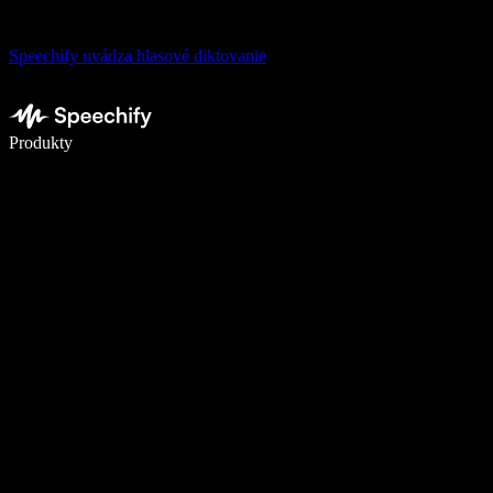
Speechify uvádza hlasové diktovanie
Píšte 5× rýchlejšie pomocou hlasového diktovania
Produkty
Zistiť viac