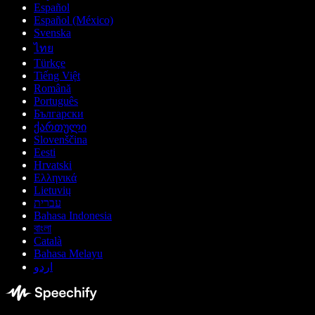
Español
Español (México)
Svenska
ไทย
Türkçe
Tiếng Việt
Română
Português
Български
ქართული
Slovenščina
Eesti
Hrvatski
Ελληνικά
Lietuvių
עברית
Bahasa Indonesia
বাংলা
Català
Bahasa Melayu
اردو