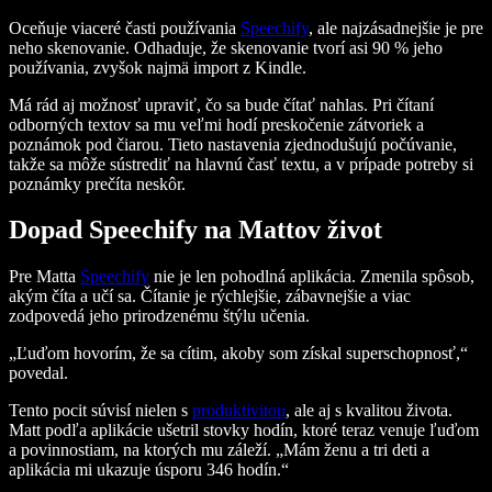
Oceňuje viaceré časti používania
Speechify
, ale najzásadnejšie je pre
neho skenovanie. Odhaduje, že skenovanie tvorí asi 90 % jeho
používania, zvyšok najmä import z Kindle.
Má rád aj možnosť upraviť, čo sa bude čítať nahlas. Pri čítaní
odborných textov sa mu veľmi hodí preskočenie zátvoriek a
poznámok pod čiarou. Tieto nastavenia zjednodušujú počúvanie,
takže sa môže sústrediť na hlavnú časť textu, a v prípade potreby si
poznámky prečíta neskôr.
Dopad Speechify na Mattov život
Pre Matta
Speechify
nie je len pohodlná aplikácia. Zmenila spôsob,
akým číta a učí sa. Čítanie je rýchlejšie, zábavnejšie a viac
zodpovedá jeho prirodzenému štýlu učenia.
„Ľuďom hovorím, že sa cítim, akoby som získal superschopnosť,“
povedal.
Tento pocit súvisí nielen s
produktivitou
, ale aj s kvalitou života.
Matt podľa aplikácie ušetril stovky hodín, ktoré teraz venuje ľuďom
a povinnostiam, na ktorých mu záleží. „Mám ženu a tri deti a
aplikácia mi ukazuje úsporu 346 hodín.“