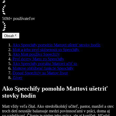
50M+ používateľov
Obsah
Ako Speechify pomohlo Mattovi ušetriť stovky hodín
Matt a jeho prvé skúsenosti so Speechify
Ako Matt používa Speechify
Prvé dojmy Matta zo Speechify
Ako Speechify pomáha Mattovi učiť sa
Mattove obľúbené funkcie Speechify
Dopad Speechify na Mattov život
Záver
Ako Speechify pomohlo Mattovi ušetriť
stovky hodín
Matt vždy veľa čítal. Ako stredoškolský učiteľ, pastor, manžel a otec
troch detí neustále balansuje medzi povinnosťami v práci, doma aj
vo vzdelávaní. Čítanie je nielen jeho práca, ale aj koníček. Hľadal