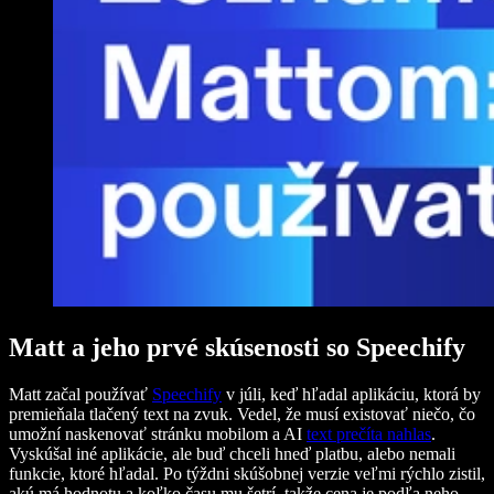
Matt a jeho prvé skúsenosti so Speechify
Matt začal používať
Speechify
v júli, keď hľadal aplikáciu, ktorá by
premieňala tlačený text na zvuk. Vedel, že musí existovať niečo, čo
umožní naskenovať stránku mobilom a AI
text prečíta nahlas
.
Vyskúšal iné aplikácie, ale buď chceli hneď platbu, alebo nemali
funkcie, ktoré hľadal. Po týždni skúšobnej verzie veľmi rýchlo zistil,
akú má hodnotu a koľko času mu šetrí, takže cena je podľa neho