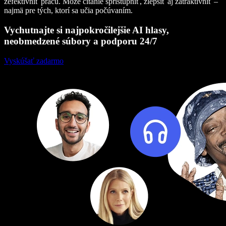
zefektívniť prácu. Môže čítanie sprístupniť, zlepšiť aj zatraktívniť –
najmä pre tých, ktorí sa učia počúvaním.
Vychutnajte si najpokročilejšie AI hlasy,
neobmedzené súbory a podporu 24/7
Vyskúšať zadarmo