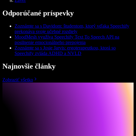
Záver
Odporúčané príspevky
Zoznámte sa s Davidom: študentom, ktorý vďaka Speechify
prekonáva svoje učebné rozdiely
MoodMesh využíva Speechify Text To Speech API na
posilnenie emocionálneho prepojenia
Zoznámte sa s Josie Jarvis: ergoterapeutkou, ktorá so
Speechify zvláda ADHD a NVLD
Najnovšie články
Zobraziť všetko