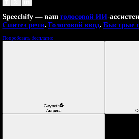
Speechify — ваш
голосовой ИИ
‑ассисте
Синтез речи
.
Голосовой ввод
.
Быстрые 
Попробовать бесплатно
Gwyneth
Актриса
О