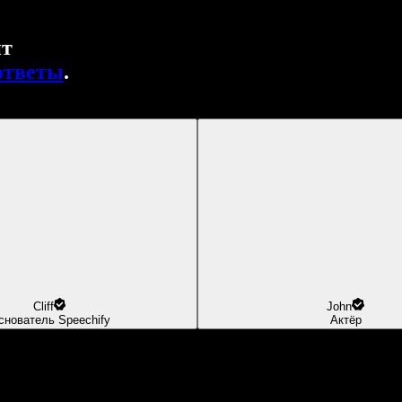
нт
ответы
.
Cliff
John
снователь Speechify
Актёр