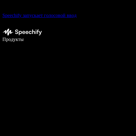
Speechify запускает голосовой ввод
Пишите в 5 раз быстрее с помощью голосового ввода
Продукты
Узнать больше