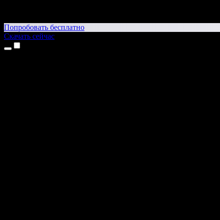
Попробовать бесплатно
Скачать сейчас
Продукты
Текст в речь
Приложение для iPhone и iPad
Приложение для Android
Расширение для Chrome
Расширение для Edge
Веб-приложение
Приложение для Mac
Приложение для Windows