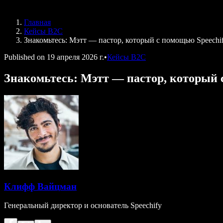
Speechify для DSA
Голосовые агенты SIMBA
Главная
Speechify для разработчиков
Кейсы B2C
Знакомьтесь: Мэтт — пастор, который с помощью Speech
Published on
19 апреля 2026 г.
•
Кейсы B2C
Знакомьтесь: Мэтт — пастор, который 
Клифф Вайцман
Генеральный директор и основатель Speechify