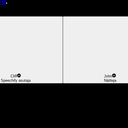
ed
.
Cliff
John
Speechify asutaja
Näitleja