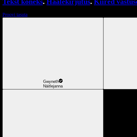
Tekst kõneks
.
Häälekirjutus
.
Kiired vastus
Proovi tasuta
Gwyneth
Näitlejanna