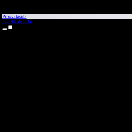
Proovi tasuta
Laadi kohe alla
Tooted
Tekst kõneks
iPhone’i ja iPadi rakendused
Androidi rakendus
Chrome’i laiendus
Edge’i laiendus
Veebirakendus
Maci rakendus
Windowsi rakendus