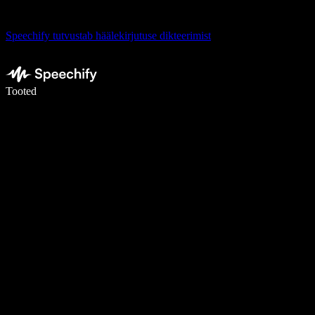
Speechify tutvustab häälekirjutuse dikteerimist
Kirjuta häälega 5× kiiremini
Tooted
Loe lähemalt