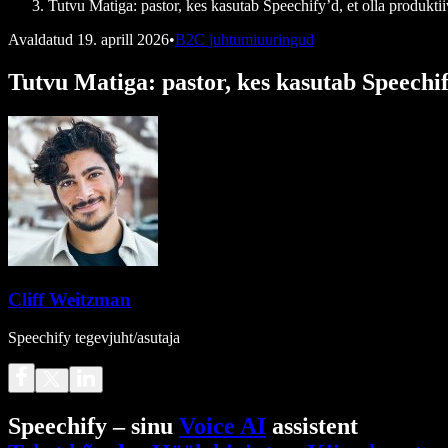
Tutvu Matiga: pastor, kes kasutab Speechify’d, et olla produkti
Avaldatud
19. aprill 2026
•
B2C juhtumiuuringud
Tutvu Matiga: pastor, kes kasutab Speechif
Cliff Weitzman
Speechify tegevjuht/asutaja
Speechify – sinu
Voice AI
assistent