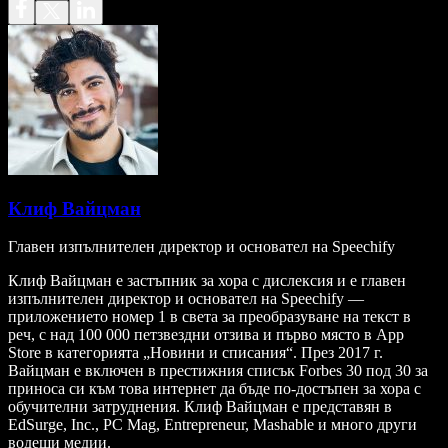
Клиф Вайцман
Главен изпълнителен директор и основател на Speechify
Клиф Вайцман е застъпник за хора с дислексия и е главен
изпълнителен директор и основател на Speechify —
приложението номер 1 в света за преобразуване на текст в
реч, с над 100 000 петзвездни отзива и първо място в App
Store в категорията „Новини и списания“. През 2017 г.
Вайцман е включен в престижния списък Forbes 30 под 30 за
приноса си към това интернет да бъде по-достъпен за хора с
обучителни затруднения. Клиф Вайцман е представян в
EdSurge, Inc., PC Mag, Entrepreneur, Mashable и много други
водещи медии.