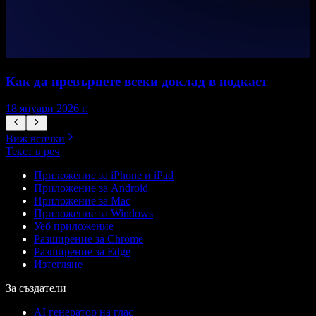
Как да превърнете всеки доклад в подкаст
18 януари 2026 г.
1
Виж всички
Текст в реч
Приложение за iPhone и iPad
Приложение за Android
Приложение за Mac
Приложение за Windows
Уеб приложение
Разширение за Chrome
Разширение за Edge
Изтегляне
За създатели
AI генератор на глас