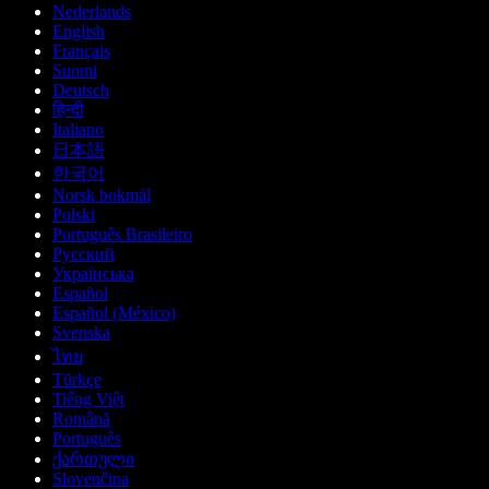
Nederlands
English
Français
Suomi
Deutsch
हिन्दी
Italiano
日本語
한국어
Norsk bokmål
Polski
Português Brasileiro
Русский
Українська
Español
Español (México)
Svenska
ไทย
Türkçe
Tiếng Việt
Română
Português
ქართული
Slovenčina