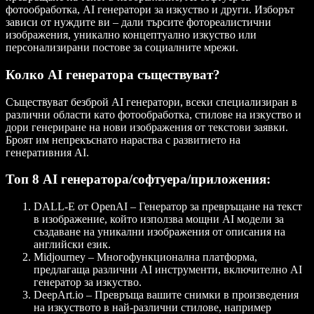
фотообработка, AI генератори за изкуство и други. Изборът
зависи от нуждите ви – дали търсите фотореалистични
изображения, уникално концептуално изкуство или
персонализирани постове за социалните мрежи.
Колко AI генератора съществуват?
Съществуват безброй AI генератори, всеки специализиран в
различни области като фотообработка, стилове на изкуство и
дори генериране на нови изображения от текстови заявки.
Броят им непрекъснато нараства с развитието на
генеративния AI.
Топ 8 AI генератора/софтуера/приложения:
DALL-E от OpenAI
– Генератор за превръщане на текст
в изображение, който използва мощни AI модели за
създаване на уникални изображения от описания на
английски език.
Midjourney
– Многофункционална платформа,
предлагаща различни AI инструменти, включително AI
генератор за изкуство.
DeepArt.io
– Превръща вашите снимки в произведения
на изкуството в най-различни стилове, например