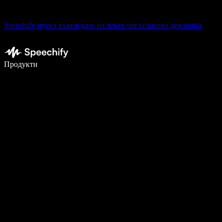
Speechify пуска въвеждане на текст чрез гласова диктовка
Пишете 5× по-бързо с гласово въвеждане
Продукти
Научете повече