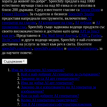
хората да живеят по-добре“. Speechify предлага над 1000
естествено звучащи гласа на над 60 езика и се използва в
близо 200 държави. Сред известните гласове са
Snoop Dogg
и
Гуинет Полтроу
. За създатели и бизнеси
Speechify Studio
предоставя напреднали инструменти, включително
AI
генератор на гласове
,
AI клониране на глас
,
AI дублаж
и
AI
променящ глас
. Speechify също задвижва водещи продукти със
своето висококачествено и достъпно като цена
API за текст
към реч
. Представено в
The Wall Street Journal
,
CNBC
,
Forbes
,
TechCrunch
и други водещи медии, Speechify е най-големият
доставчик на услуги за текст към реч в света. Посетете
speechify.com/news
,
speechify.com/blog
и
speechify.com/press
, за
да научите повече.
Съдържание
Има ли безплатен AI генератор?
Кой е най-добрият AI генератор за съдържание?
Законни ли са AI арт генераторите?
Има ли добър AI арт генератор?
Законно ли е използването на AI генератор за
изображения?
Кои са най-добрите AI генератори?
Колко AI генератора съществуват?
Топ 8 AI генератора/софтуера/приложения: