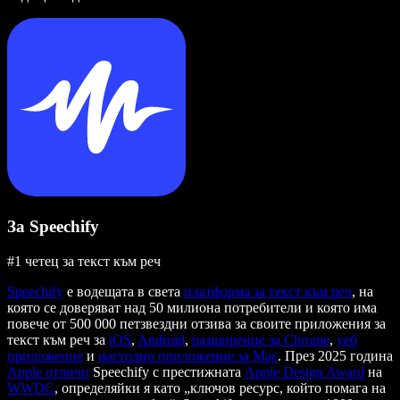
За Speechify
#1 четец за текст към реч
Speechify
е водещата в света
платформа за текст към реч
, на
която се доверяват над 50 милиона потребители и която има
повече от 500 000 петзвездни отзива за своите приложения за
текст към реч за
iOS
,
Android
,
разширение за Chrome
,
уеб
приложение
и
настолно приложение за Mac
. През 2025 година
Apple отличи
Speechify с престижната
Apple Design Award
на
WWDC
, определяйки я като „ключов ресурс, който помага на