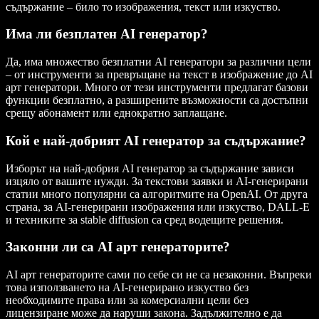
съдържание – било то изображения, текст или изкуство.
Има ли безплатен AI генератор?
Да, има множество безплатни AI генератори за различни цели
– от инструменти за превръщане на текст в изображение до AI
арт генератори. Много от тези инструменти предлагат базови
функции безплатно, а разширените възможности са достъпни
срещу абонамент или еднократно заплащане.
Кой е най-добрият AI генератор за съдържание?
Изборът на най-добрия AI генератор за съдържание зависи
изцяло от вашите нужди. За текстови заявки и AI-генерирани
статии много популярни са алгоритмите на OpenAI. От друга
страна, за AI-генерирани изображения или изкуство, DALL-E
и техниките за stable diffusion са сред водещите решения.
Законни ли са AI арт генераторите?
AI арт генераторите сами по себе си не са незаконни. Въпреки
това използването на AI-генерирано изкуство без
необходимите права или за комерсиални цели без
лицензиране може да наруши закона. Задължително е да