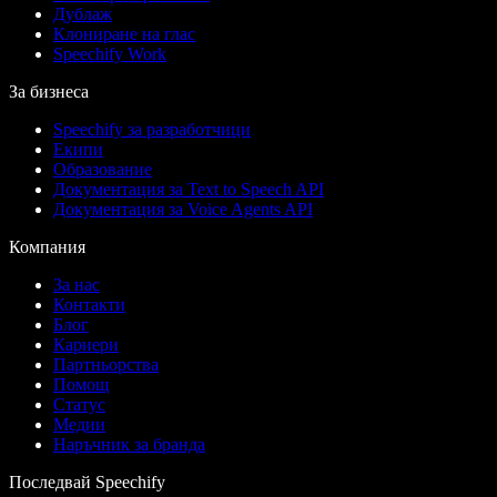
Дублаж
Клониране на глас
Speechify Work
За бизнеса
Speechify за разработчици
Екипи
Образование
Документация за Text to Speech API
Документация за Voice Agents API
Компания
За нас
Контакти
Блог
Кариери
Партньорства
Помощ
Статус
Медии
Наръчник за бранда
Последвай Speechify