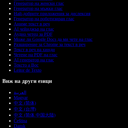
Генератор на женски глас
Генератор на мъжки глас
Най-добрите приложения за дислексия
Генератор на роботизиран глас
Аниме текст в реч
AI чейнджър на глас
Аудио четец за PDF
Може ли Google Docs да ми чете на глас
Разширение за Chrome за текст в реч
Текст в реч на хинди
Четене на PDF на глас
AI генератор на глас
Тексто а Вос
Leitor de Texto
Виж на други езици
العربية
Magyar
中文 (简体)
中文 (台灣)
中文 (简体 中国大陆)
Čeština
Dansk