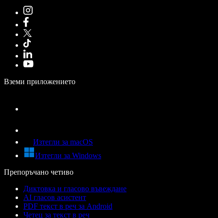
Вземи приложението
Изтегли за macOS
Изтегли за Windows
Препоръчано четиво
Диктовка и гласово въвеждане
AI гласов асистент
PDF текст в реч за Android
Четец за текст в реч