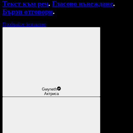
Текст към реч
.
Гласово въвеждане
.
Бързи отговори
.
Пробвайте безплатно
Gwyneth
Актриса