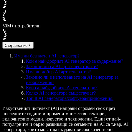
50M+ потребители
Съдържание
Има ли безплатен AI генератор?
Кой е най-добрият AI генератор за съдържание?
Законни ли са AI арт генераторите?
Има ли добър AI арт генератор?
Законно ли е използването на AI генератор за
изображения?
Кои са най-добрите AI генератори?
Колко AI генератора съществуват?
Топ 8 AI генератора/софтуера/приложения:
Изкуственият интелект (AI) направи огромен скок през
последните години и промени множество сектори,
включително медии, изкуство и технологии. Един от най-
популярните и бързо развиващи се сегменти на AI са т.нар. AI
генератори, които могат да създават висококачествено