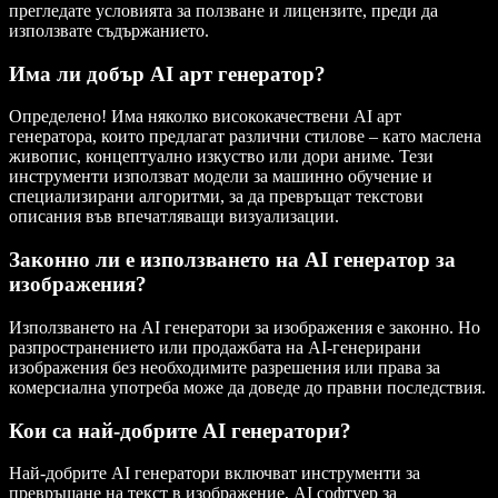
прегледате условията за ползване и лицензите, преди да
използвате съдържанието.
Има ли добър AI арт генератор?
Определено! Има няколко висококачествени AI арт
генератора, които предлагат различни стилове – като маслена
живопис, концептуално изкуство или дори аниме. Тези
инструменти използват модели за машинно обучение и
специализирани алгоритми, за да превръщат текстови
описания във впечатляващи визуализации.
Законно ли е използването на AI генератор за
изображения?
Използването на AI генератори за изображения е законно. Но
разпространението или продажбата на AI-генерирани
изображения без необходимите разрешения или права за
комерсиална употреба може да доведе до правни последствия.
Кои са най-добрите AI генератори?
Най-добрите AI генератори включват инструменти за
превръщане на текст в изображение, AI софтуер за