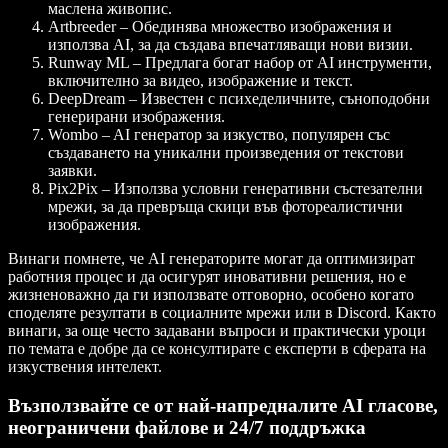
маслена живопис.
Artbreeder
– Обединява множество изображения и
използва AI, за да създава впечатляващи нови визии.
Runway ML
– Предлага богат набор от AI инструменти,
включително за видео, изображение и текст.
DeepDream
– Известен с психеделичните, съноподобни
генерирани изображения.
Wombo
– AI генератор за изкуство, популярен със
създаването на уникални произведения от текстови
заявки.
Pix2Pix
– Използва условни генеративни състезателни
мрежи, за да превръща скици във фотореалистични
изображения.
Винаги помнете, че AI генераторите могат да оптимизират
работния процес и да осигурят иновативни решения, но е
жизненоважно да ги използвате отговорно, особено когато
споделяте резултати в социалните мрежи или в Discord. Както
винаги, за още често задавани въпроси и практически уроци
по темата е добре да се консултирате с експерти в сферата на
изкуствения интелект.
Възползвайте се от най-напредналите AI гласове,
неограничени файлове и 24/7 поддръжка