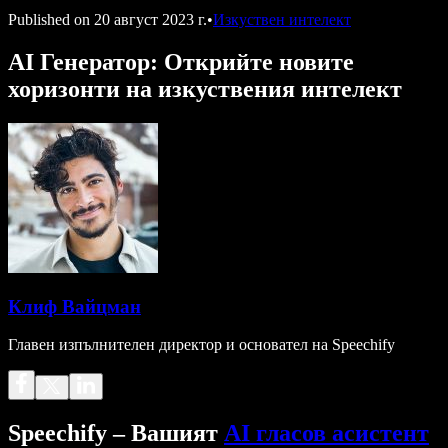
Published on
20 август 2023 г.
•
Изкуствен интелект
AI Генератор: Открийте новите
хоризонти на изкуствения интелект
Клиф Вайцман
Главен изпълнителен директор и основател на Speechify
Speechify – Вашият
AI гласов асистент