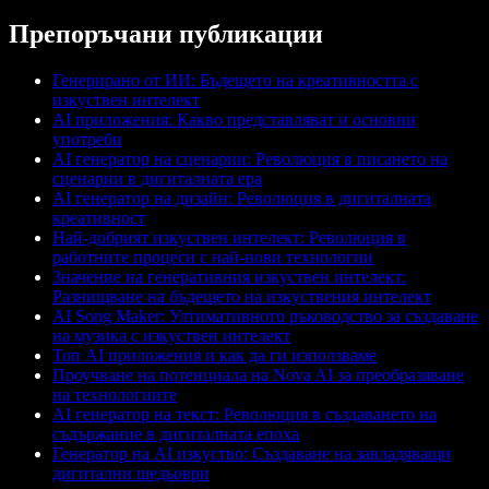
Препоръчани публикации
Генерирано от ИИ: Бъдещето на креативността с
изкуствен интелект
AI приложения: Какво представляват и основни
употреби
AI генератор на сценарии: Революция в писането на
сценарии в дигиталната ера
AI генератор на дизайн: Революция в дигиталната
креативност
Най-добрият изкуствен интелект: Революция в
работните процеси с най-нови технологии
Значение на генеративния изкуствен интелект:
Разнищване на бъдещето на изкуствения интелект
AI Song Maker: Ултимативното ръководство за създаване
на музика с изкуствен интелект
Топ AI приложения и как да ги използваме
Проучване на потенциала на Nova AI за преобразяване
на технологиите
AI генератор на текст: Революция в създаването на
съдържание в дигиталната епоха
Генератор на AI изкуство: Създаване на завладяващи
дигитални шедьоври