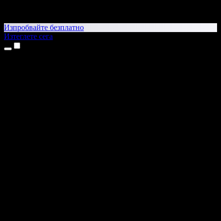
Изпробвайте безплатно
Изтеглете сега
Продукти
Текст в реч
Приложения за iPhone и iPad
Приложение за Android
Разширение за Chrome
Разширение за Edge
Уеб приложение
Приложение за Mac
Приложение за Windows