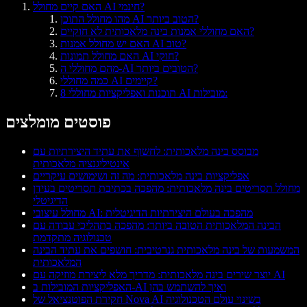
האם קיים מחולל AI חינמי?
מהו מחולל התוכן AI הטוב ביותר?
האם מחוללי אמנות בינה מלאכותית לא חוקיים?
האם יש מחולל אמנות AI טוב?
האם מחולל תמונות AI חוקי?
מהם מחוללי ה-AI הטובים ביותר?
כמה מחוללי AI קיימים?
8 תוכנות ואפליקציות מחוללי AI מובילות:
פוסטים מומלצים
מבוסס בינה מלאכותית: לחשוף את עתיד היצירתיות עם
אינטיליגנציה מלאכותית
אפליקציות בינה מלאכותית: מה זה ושימושים עיקריים
מחולל תסריטים בינה מלאכותית: מהפכה בכתיבת תסריטים בעידן
הדיגיטלי
מחולל עיצובי AI: מהפכה בעולם היצירתיות הדיגיטלית
הבינה המלאכותית הטובה ביותר: מהפכה בתהליכי עבודה עם
טכנולוגיה מתקדמת
המשמעות של בינה מלאכותית גנרטיבית: חושפים את עתיד הבינה
המלאכותית
יוצר שירים בינה מלאכותית: מדריך מלא ליצירת מוזיקה עם AI
האפליקציות המובילות ב-AI ואיך להשתמש בהן
חקירת הפוטנציאל של Nova AI בשינוי עולם הטכנולוגיה