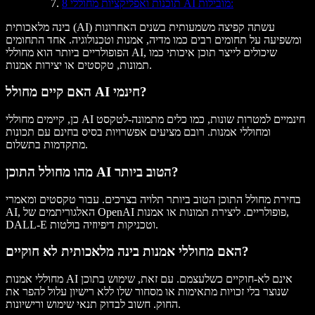
8 תוכנות ואפליקציות מחוללי AI מובילות:
בינה מלאכותית (AI) עשתה קפיצה משמעותית בשנים האחרונות
ומשפיעה על תחומים רבים כמו מדיה, אמנות וטכנולוגיה. אחד התחומים
הפופולריים ביותר הוא מחוללי AI, שיכולים לייצר תוכן איכותי כמו
תמונות, טקסטים או יצירות אמנות.
האם קיים מחולל AI חינמי?
כן, קיימים מחוללי AI חינמיים למטרות שונות, כמו כלים מתמונה-לטקסט
ומחוללי אמנות. רובם מציעים אפשרויות בסיס בחינם עם תכונות
מתקדמות בתשלום.
מהו מחולל התוכן AI הטוב ביותר?
בחירת מחולל התוכן הטוב ביותר תלויה בצרכים. עבור טקסטים ומאמרי
AI, האלגוריתמים של OpenAI פופולריים. ליצירת תמונות או אמנות,
DALL-E וטכניקות דיפיוזיה בולטות.
האם מחוללי אמנות בינה מלאכותית לא חוקיים?
מחוללי אמנות AI אינם לא-חוקיים כשלעצמם. עם זאת, שימוש בתוכן
שנוצר בלי זכויות מתאימות או מסחור שלו ללא רישיון עלול להפר את
החוק. חשוב לבדוק תנאי שימוש ורישיונות.