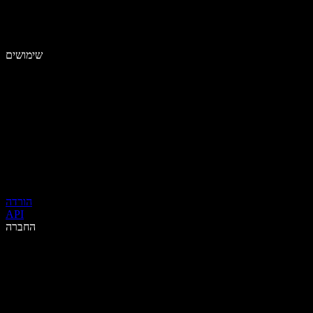
שימושים
הורדה
API
החברה