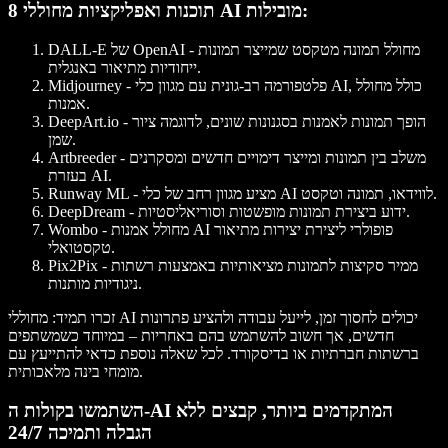
8 תוכנות ואפליקציות מחוללי AI מובילות:
- מחולל תמונה מטקסט שמייצר תמונות
DALL-E של OpenAI
ייחודיות מתיאור באנגלית.
- פלטפורמה רב-גונית עם מגוון כלי AI, כולל מחולל
Midjourney
אמנות.
- הופך תמונות לאמנות בסגנונות שונים, לדוגמה ציור
DeepArt.io
שמן.
- משלב בין תמונות ומייצר דימויים חדשים ומסקרנים
Artbreeder
בעזרת AI.
- מציע מגוון רחב של כלי AI לווידאו, תמונה וטקסט.
Runway ML
- ידוע ביצירת תמונות מופשטות וסוריאליסטיות.
DeepDream
- מחולל אמנות AI פופולרי ליצירת יצירות מתיאור
Wombo
טקסטואלי.
- ממיר סקיצות לתמונות מציאותיות באמצעות רשתות
Pix2Pix
ניגודיות מותנות.
זכרו תמיד: מחוללי AI יכולים לחסוך זמן, לייעל עבודה ולהציע פתרונות
חדשים, אך חשוב להשתמש בהם באחריות – במיוחד כשמשתפים
ברשתות חברתיות או בדיסקורד. לכל שאלה נוספת כדאי להתייעץ עם
מומחי בינה מלאכותית.
השתמשו בקולות ה-AI המתקדמים ביותר, קבצים ללא
הגבלה ותמיכה 24/7