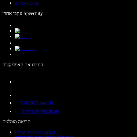
ערכת המותג
עקבו אחרי Speechify
הורידו את האפליקציה
להורדה ל-macOS
להורדה ל-Windows
קריאה מומלצת
הכתבה והקלדה קולית