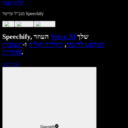
קליף ויצמן
מנכ"ל ומייסד Speechify
שלך
Voice AI
Speechify, העוזר
לטקסט לדיבור
,
הקלדה קולית
ו-
תשובות
.
מהירות
נסו בחינם
Gwyneth