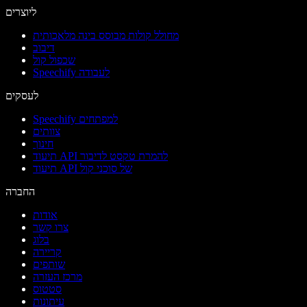
ליוצרים
מחולל קולות מבוסס בינה מלאכותית
דיבוב
שכפול קול
Speechify לעבודה
לעסקים
Speechify למפתחים
צוותים
חינוך
תיעוד API להמרת טקסט לדיבור
תיעוד API של סוכני קול
החברה
אודות
צרו קשר
בלוג
קריירה
שותפים
מרכז העזרה
סטטוס
עיתונות