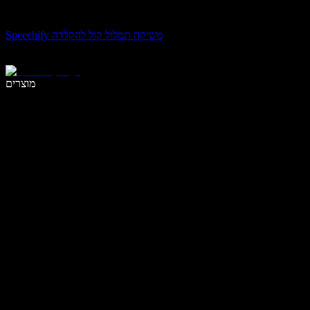
Speechify משיקה תמלול קול להקלדה
לכתוב פי 5 מהר יותר עם הכתבה קולית
מוצרים
למידע נוסף