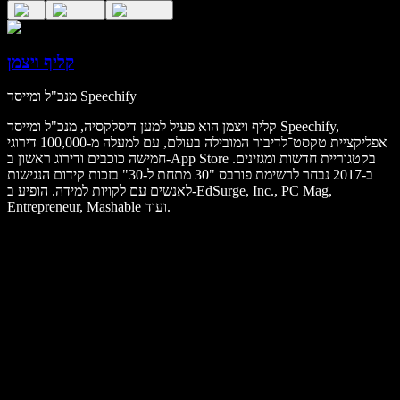
קליף ויצמן
מנכ"ל ומייסד Speechify
קליף ויצמן הוא פעיל למען דיסלקסיה, מנכ"ל ומייסד Speechify,
אפליקציית טקסט־לדיבור המובילה בעולם, עם למעלה מ-100,000 דירוגי
חמישה כוכבים ודירוג ראשון ב-App Store בקטגוריית חדשות ומגזינים.
ב-2017 נבחר לרשימת פורבס "30 מתחת ל-30" בזכות קידום הנגישות
לאנשים עם לקויות למידה. הופיע ב-EdSurge, Inc., PC Mag,
Entrepreneur, Mashable ועוד.