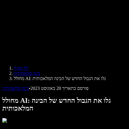
ביקורות
אפליקציות להקראת טקסט
בתקשורת
הקרא לי
קורא טקסט בקול
לארגונים
Speechify לארגונים ולחינוך
Speechify לנגישות במקום העבודה
Speechify ל-DSA
סוכני הקול של SIMBA
דף הבית
Speechify למפתחים
בינה מלאכותית
מחולל AI: גלו את הגבול החדש של הבינה המלאכותית
פורסם בתאריך
20 באוגוסט 2023
•
בינה מלאכותית
מחולל AI: גלו את הגבול החדש של הבינה
המלאכותית