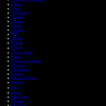
Čeština
Dansk
Nederlands
English
Français
Suomi
Deutsch
हिन्दी
Italiano
日本語
한국어
Norsk bokmål
Polski
Português Brasileiro
Русский
Українська
Español
Español (México)
Svenska
ไทย
Türkçe
Tiếng Việt
Română
Português