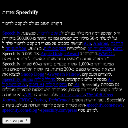
אודות Speechify
הקורא הטוב בעולם לטקסט לדיבור
היא הפלטפורמה המובילה בעולם ל
טקסט לדיבור
, שנשענת
Speechify
על למעלה מ-50 מיליון משתמשים ומגובה ביותר מ-500,000 ביקורות
הרחבת
,
Android
,
iOS
חמישה כוכבים על מוצרי הטקסט לדיבור שלה ל-
כרום
,
אפליקציית ווב
ואפליקציית
דסקטופ למק
. ב-2025,
אפל העניקה
ל-
,
WWDC
היוקרתי ב-
Apple Design Award
Speechify את פרס ה-
ותיארה אותה כ"משאב חיוני שעוזר לאנשים לחיות את חייהם."
Speechify מציעה יותר מ-1,000 קולות טבעיים ביותר מ-60 שפות,
ונמצאת בשימוש כמעט ב-200 מדינות. בין קולות הסלבריטאים ניתן
. ליוצרים ולעסקים,
Gwyneth Paltrow
ו-
Snoop Dogg
למצוא את
,
מחולל קולות AI
מספקת כלים מתקדמים, כולל
Speechify Studio
. Speechify גם מספקת
מחליף קולות AI
וגם
דיבוב AI
,
שיבוטי קול AI
יכולות טקסט לדיבור מתקדמות, איכותיות ומשתלמות למוצרים מובילים
The Wall Street
שלה. הופיעה ב-
API לטקסט לדיבור
באמצעות ה-
וגופי חדשות נוספים, Speechify
TechCrunch
,
Forbes
,
CNBC
,
Journal
,
speechify.com/news
היא ספקית טקסט לדיבור הגדולה בעולם. בקרו ב-
למידע נוסף.
speechify.com/press
ו-
speechify.com/blog
תוכן העניינים