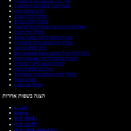
עוזר קולי מבוסס בינה מלאכותית
המרת טקסט ל-PDF באנדרואיד
קורא טקסט בקול
מחולל קולות נשיים
מחולל קולות גבריים
אפליקציות הקריאה המובילות לדיסלקציה
מחולל קול רובוטי
המרת טקסט לדיבור בסגנון אנימה
מחליף קול מבוסס בינה מלאכותית
הקראת PDF בקול
האם Google Docs יכול להקריא לי טקסט?
תוסף Chrome להמרת טקסט לדיבור
המרת טקסט לדיבור בהינדית
הקראת PDF בקול רם
מחולל קולות מבוסס בינה מלאכותית
Texto a Voz
Leitor de Texto
הצגה בשפות אחרות
العربية
Magyar
中文 (简体)
中文 (台灣)
中文 (简体 中国大陆)