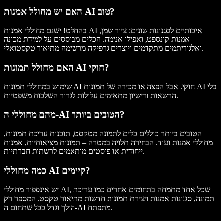
האם יש מחולל אמנות AI טוב?
בהחלט! ישנם מחוללי אמנות AI איכותיים לסגנונות שונים: ציור שמן,
אמנות קונספט, ואפילו אנימה. הכלים מבוססים על למידת מכונה
ואלגוריתמים מתקדמים ויוצרים גרפיקה מרשימה מתיאור טקסטואלי.
האם מחולל תמונות AI חוקי?
שימוש במחוללי תמונות AI חוקי. אבל הפצה או מכירה של תמונות AI בלי
הרשאות ורישיון מתאימים עלולות לגרור השלכות משפטיות.
מהם מחוללי ה-AI הטובים ביותר?
הטובים ביותר כוללים כלים לתמונה מטקסט, תוכנות עריכת תמונות,
מחוללי אמנות ועוד. הבחירה תלויה במטרה – תמונות מציאותיות, אמנות
ייחודית או פוסטים מותאמים לרשתות חברתיות.
כמה מחוללי AI קיימים?
יש אינספור מחוללי AI, שכל אחד מתמחה בתחומים אחרים כמו עריכת
תמונה, סגנונות אמנות ויצירת תמונות חדשות מתיאור טקסט. המספר רק
הולך וגדל ככל שתחום ה-AI מתפתח.