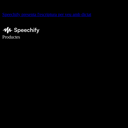
Speechify presenta l'escriptura per veu amb dictat
Escriu 5× més ràpid amb la veu
Productes
Més informació