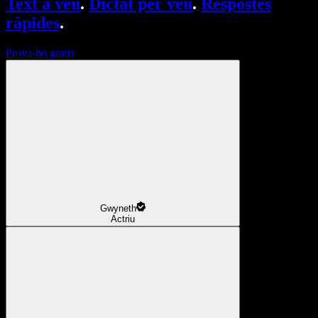
Text a veu
.
Dictat per veu
.
Respostes
ràpides
.
Prova-ho gratis
Gwyneth
Actriu