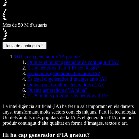
Més de 50 M d'usuaris
Taula de continguts
Hi ha cap generador d’IA gratuït?
Quin és el millor generador de contingut d’IA?
Els generadors d’art d’IA són legals?
Hi ha bons generadors d’art amb IA?
És legal el generador d’imatges amb IA?
Quins són els millors generadors d’IA?
Quants generadors d’IA hi ha?
Els 8 millors programes/generadors d’IA:
La intel·ligència artificial (IA) ha fet un salt important en els darrers
anys, transformant molts sectors com els mitjans, l’art i la tecnologia.
Un dels àmbits més populars de la IA és el generador d’IA, que pot
produir contingut d’alta qualitat en forma d’imatges, textos o art.
Hi ha cap generador d’IA gratuït?