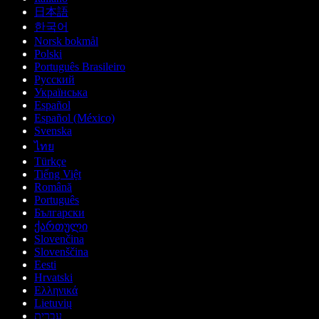
日本語
한국어
Norsk bokmål
Polski
Português Brasileiro
Русский
Українська
Español
Español (México)
Svenska
ไทย
Türkçe
Tiếng Việt
Română
Português
Български
ქართული
Slovenčina
Slovenščina
Eesti
Hrvatski
Ελληνικά
Lietuvių
עברית