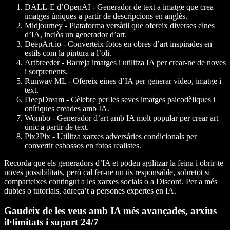
DALL-E d’OpenAI
- Generador de text a imatge que crea
imatges úniques a partir de descripcions en anglès.
Midjourney
- Plataforma versàtil que ofereix diverses eines
d’IA, inclòs un generador d’art.
DeepArt.io
- Converteix fotos en obres d’art inspirades en
estils com la pintura a l’oli.
Artbreeder
- Barreja imatges i utilitza IA per crear-ne de noves
i sorprenents.
Runway ML
- Ofereix eines d’IA per generar vídeo, imatge i
text.
DeepDream
- Cèlebre per les seves imatges psicodèliques i
oníriques creades amb IA.
Wombo
- Generador d’art amb IA molt popular per crear art
únic a partir de text.
Pix2Pix
- Utilitza xarxes adversàries condicionals per
convertir esbossos en fotos realistes.
Recorda que els generadors d’IA et poden agilitzar la feina i obrir-te
noves possibilitats, però cal fer-ne un ús responsable, sobretot si
comparteixes contingut a les xarxes socials o a Discord. Per a més
dubtes o tutorials, adreça’t a persones expertes en IA.
Gaudeix de les veus amb IA més avançades, arxius
il·limitats i suport 24/7