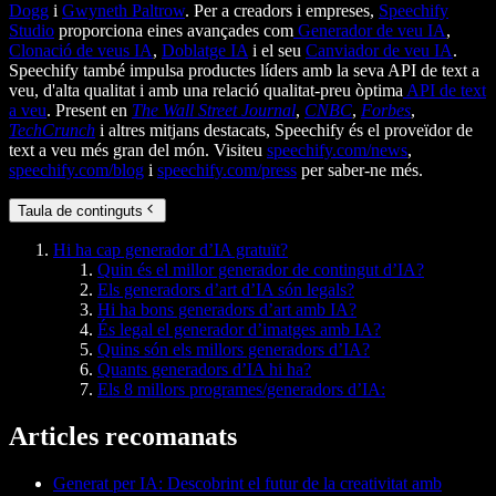
Dogg
i
Gwyneth Paltrow
. Per a creadors i empreses,
Speechify
Studio
proporciona eines avançades com
Generador de veu IA
,
Clonació de veus IA
,
Doblatge IA
i el seu
Canviador de veu IA
.
Speechify també impulsa productes líders amb la seva API de text a
veu, d'alta qualitat i amb una relació qualitat-preu òptima
API de text
a veu
. Present en
The Wall Street Journal
,
CNBC
,
Forbes
,
TechCrunch
i altres mitjans destacats, Speechify és el proveïdor de
text a veu més gran del món. Visiteu
speechify.com/news
,
speechify.com/blog
i
speechify.com/press
per saber-ne més.
Taula de continguts
Hi ha cap generador d’IA gratuït?
Quin és el millor generador de contingut d’IA?
Els generadors d’art d’IA són legals?
Hi ha bons generadors d’art amb IA?
És legal el generador d’imatges amb IA?
Quins són els millors generadors d’IA?
Quants generadors d’IA hi ha?
Els 8 millors programes/generadors d’IA:
Articles recomanats
Generat per IA: Descobrint el futur de la creativitat amb