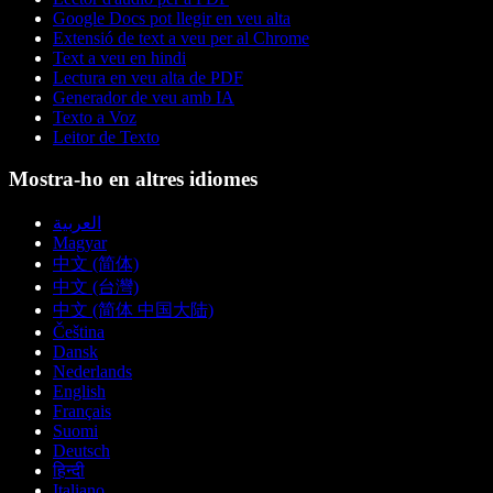
Google Docs pot llegir en veu alta
Extensió de text a veu per al Chrome
Text a veu en hindi
Lectura en veu alta de PDF
Generador de veu amb IA
Texto a Voz
Leitor de Texto
Mostra-ho en altres idiomes
العربية
Magyar
中文 (简体)
中文 (台灣)
中文 (简体 中国大陆)
Čeština
Dansk
Nederlands
English
Français
Suomi
Deutsch
हिन्दी
Italiano