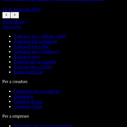
18 de gener del 2026
1
Veure-ho tot
Text a veu
Aplicació per a iPhone i iPad
Aplicació per a Android
Aplicació per a Mac
Aplicació per a Windows
Aplicació web
Extensió per al Chrome
Extensió per a l’Edge
Baixa l'aplicació
Per a creadors
Generador de veu amb IA
Doblament
Clonació de veu
Speechify Work
Per a empreses
Speechify per a desenvolupadors