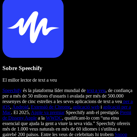
Sobre Speechify
El millor lector de text a veu
Speechify
és la plataforma líder mundial de
text a veu
, de confiança
per a més de 50 milions d'usuaris i avalada per més de 500.000
ressenyes de cinc estrelles a les seves aplicacions de text a veu
per a
iOS
,
Android
,
Extensió de Chrome
,
aplicació web
i
aplicació per a
Mac
. El 2025,
Apple va premiar
Speechify amb el prestigiós
Premi
de Disseny Apple
a la
WWDC
, qualificant-lo com “una eina
essencial que ajuda la gent a viure la seva vida.” Speechify ofereix
més de 1.000 veus naturals en més de 60 idiomes i s'utilitza a
gairebé 200 països. Entre les veus de celebritats hi trobem
Snoop