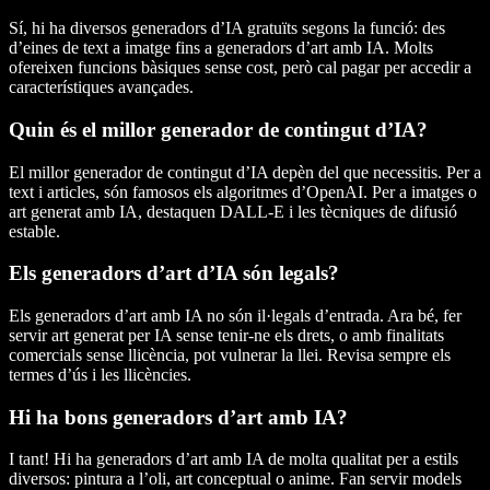
Sí, hi ha diversos generadors d’IA gratuïts segons la funció: des
d’eines de text a imatge fins a generadors d’art amb IA. Molts
ofereixen funcions bàsiques sense cost, però cal pagar per accedir a
característiques avançades.
Quin és el millor generador de contingut d’IA?
El millor generador de contingut d’IA depèn del que necessitis. Per a
text i articles, són famosos els algoritmes d’OpenAI. Per a imatges o
art generat amb IA, destaquen DALL-E i les tècniques de difusió
estable.
Els generadors d’art d’IA són legals?
Els generadors d’art amb IA no són il·legals d’entrada. Ara bé, fer
servir art generat per IA sense tenir-ne els drets, o amb finalitats
comercials sense llicència, pot vulnerar la llei. Revisa sempre els
termes d’ús i les llicències.
Hi ha bons generadors d’art amb IA?
I tant! Hi ha generadors d’art amb IA de molta qualitat per a estils
diversos: pintura a l’oli, art conceptual o anime. Fan servir models