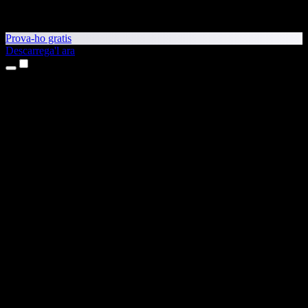
Prova-ho gratis
Descarrega'l ara
Productes
Text a veu
Aplicacions per a iPhone i iPad
Aplicació per a Android
Extensió per al Chrome
Extensió per a l'Edge
Aplicació web
Aplicació per al Mac
Aplicació per al Windows