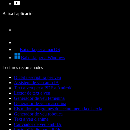
Baixa l'aplicació
Baixa-la per a macOS
Baixa-la per a Windows
Lectures recomanades
Dictat i escriptura per veu
Assistent de veu amb IA
Text a veu per a PDF a Android
Lector de text a veu
Generador de veu femenina
Generador de veu masculina
Els millors programes de lectura per a la dislèxia
Generador de veu robòtica
Text a veu d'anime
Canviador de veu amb IA
Lector d'àudio per a PDF