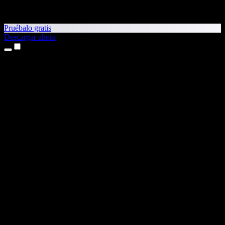
Pruébalo gratis
Descargar ahora
Productos
Texto a voz
App para iPhone y iPad
App para Android
Extensión para Chrome
Extensión para Edge
Aplicación web
App para Mac
App para Windows