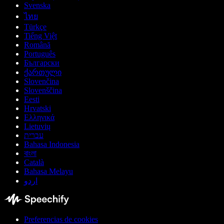
Svenska
ไทย
Türkçe
Tiếng Việt
Română
Português
Български
ქართული
Slovenčina
Slovenščina
Eesti
Hrvatski
Ελληνικά
Lietuvių
עברית
Bahasa Indonesia
বাংলা
Català
Bahasa Melayu
اردو
Preferencias de cookies