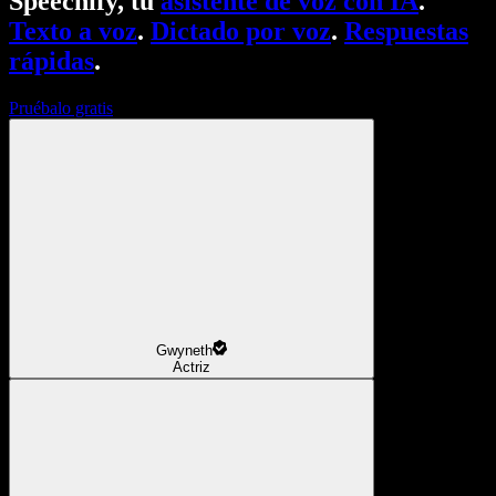
Speechify, tu
asistente de voz con IA
.
Texto a voz
.
Dictado por voz
.
Respuestas
rápidas
.
Pruébalo gratis
Gwyneth
Actriz