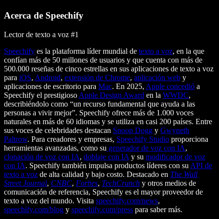
Acerca de Speechify
Lector de texto a voz #1
Speechify
es la plataforma líder mundial de
texto a voz
, en la que
confían más de 50 millones de usuarios y que cuenta con más de
500.000 reseñas de cinco estrellas en sus aplicaciones de texto a voz
para
iOS
,
Android
,
extensión de Chrome
,
aplicación web
y
aplicaciones de escritorio para
Mac
. En 2025,
Apple concedió
a
Speechify el prestigioso
Apple Design Award
en la
WWDC
,
describiéndolo como “un recurso fundamental que ayuda a las
personas a vivir mejor”. Speechify ofrece más de 1.000 voces
naturales en más de 60 idiomas y se utiliza en casi 200 países. Entre
sus voces de celebridades destacan
Snoop Dogg
y
Gwyneth
Paltrow
. Para creadores y empresas,
Speechify Studio
proporciona
herramientas avanzadas, como su
generador de voz con IA
,
clonación de voz con IA
,
doblaje con IA
y su
modificador de voz
con IA
. Speechify también impulsa productos líderes con su
API de
texto a voz
de alta calidad y bajo costo. Destacado en
The Wall
Street Journal
,
CNBC
,
Forbes
,
TechCrunch
y otros medios de
comunicación de referencia, Speechify es el mayor proveedor de
texto a voz del mundo. Visita
speechify.com/news
,
speechify.com/blog
y
speechify.com/press
para saber más.