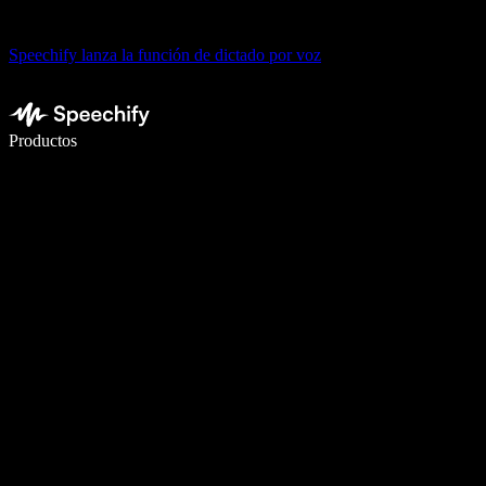
Speechify lanza la función de dictado por voz
Escribe 5× más rápido con dictado por voz
Productos
Más información