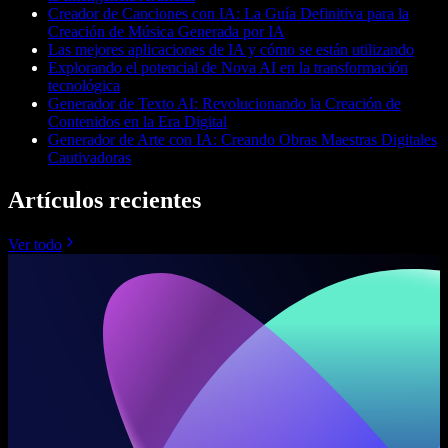
Creador de Canciones con IA: La Guía Definitiva para la
Creación de Música Generada por IA
Las mejores aplicaciones de IA y cómo se están utilizando
Explorando el potencial de Nova AI en la transformación
tecnológica
Generador de Texto AI: Revolucionando la Creación de
Contenidos en la Era Digital
Generador de Arte con IA: Creando Obras Maestras Digitales
Cautivadoras
Artículos recientes
Ver todo