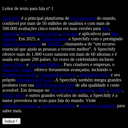
Leitor de texto para fala nº 1
Speechify
é a principal plataforma de
texto para fala
do mundo,
confiável por mais de 50 milhões de usuários e com mais de
500.000 avaliações cinco estrelas em suas versões para
iOS
,
Android
,
extensão para Chrome
,
web app
e aplicativos para
Mac
desktop
. Em 2025, a
Apple premiou
a Speechify com o prestigiado
Apple Design Award
na
WWDC
, chamando-a de “um recurso
essencial que ajuda as pessoas a viverem melhor”. A Speechify
oferece mais de 1.000 vozes naturais em mais de 60 idiomas e é
usada em quase 200 países. As vozes de celebridades incluem
Snoop Dogg
e
Gwyneth Paltrow
. Para criadores e empresas, o
Speechify Studio
oferece ferramentas avançadas, incluindo o
Gerador de Voz IA
,
Clonagem de Voz IA
,
Dublagem de IA
e seu
próprio
Alterador de Voz IA
. A Speechify também integra grandes
produtos com sua
API de texto para fala
de alta qualidade e custo
acessível. Em destaque no
The Wall Street Journal
,
CNBC
,
Forbes
,
TechCrunch
e outros grandes veículos de mídia, a Speechify é a
maior provedora de texto para fala do mundo. Visite
speechify.com/news
,
speechify.com/blog
e
speechify.com/press
para
saber mais.
Índice