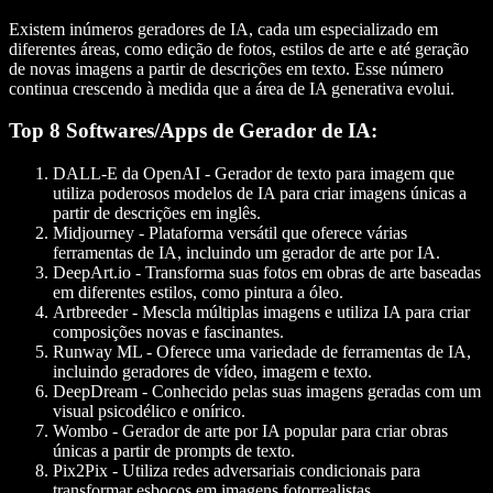
Existem inúmeros geradores de IA, cada um especializado em
diferentes áreas, como edição de fotos, estilos de arte e até geração
de novas imagens a partir de descrições em texto. Esse número
continua crescendo à medida que a área de IA generativa evolui.
Top 8 Softwares/Apps de Gerador de IA:
DALL-E da OpenAI
- Gerador de texto para imagem que
utiliza poderosos modelos de IA para criar imagens únicas a
partir de descrições em inglês.
Midjourney
- Plataforma versátil que oferece várias
ferramentas de IA, incluindo um gerador de arte por IA.
DeepArt.io
- Transforma suas fotos em obras de arte baseadas
em diferentes estilos, como pintura a óleo.
Artbreeder
- Mescla múltiplas imagens e utiliza IA para criar
composições novas e fascinantes.
Runway ML
- Oferece uma variedade de ferramentas de IA,
incluindo geradores de vídeo, imagem e texto.
DeepDream
- Conhecido pelas suas imagens geradas com um
visual psicodélico e onírico.
Wombo
- Gerador de arte por IA popular para criar obras
únicas a partir de prompts de texto.
Pix2Pix
- Utiliza redes adversariais condicionais para
transformar esboços em imagens fotorrealistas.