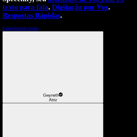
texto para fala
.
Digitação por Voz
.
Respostas Rápidas
.
Experimente grátis
Gwyneth
Atriz