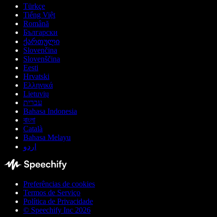
Türkçe
Tiếng Việt
Română
Български
ქართული
Slovenčina
Slovenščina
Eesti
Hrvatski
Ελληνικά
Lietuvių
עברית
Bahasa Indonesia
বাংলা
Català
Bahasa Melayu
اردو
Preferências de cookies
Termos de Serviço
Política de Privacidade
© Speechify Inc 2026