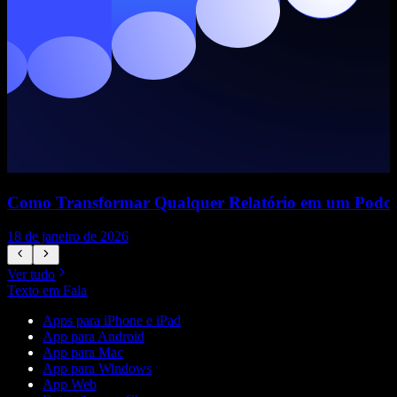
Como Transformar Qualquer Relatório em um Podca
18 de janeiro de 2026
1
Ver tudo
Texto em Fala
Apps para iPhone e iPad
App para Android
App para Mac
App para Windows
App Web