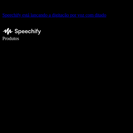
Speechify está lançando a digitação por voz com ditado
Escreva 5× mais rápido com digitação por voz
Produtos
Saiba mais