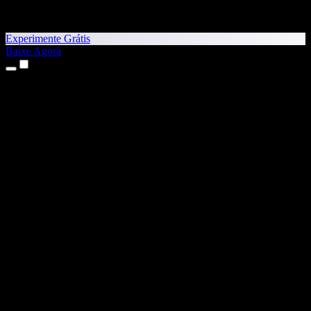
Experimente Grátis
Baixe Agora
Produtos
Texto para Fala
Apps para iPhone e iPad
App para Android
Extensão para Chrome
Extensão para Edge
App Web
App para Mac
App para Windows