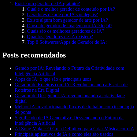
Existe um gerador de IA gratuito?
Qual é o melhor gerador de conteúdo por IA?
Geradores de arte por IA são ilegais?
Existe algum bom gerador de arte por IA?
O uso de gerador de imagem por IA é legal?
Quais são os melhores geradores de IA?
Quantos geradores de IA existem?
Top 8 Softwares/Apps de Gerador de IA:
Posts recomendados
Gerado por IA: Revelando o Futuro da Criatividade com
Inteligência Artificial
Apps de IA: o que são e principais usos
Gerador de Roteiros com IA: Revolucionando a Escrita de
Roteiros na Era Digital
Gerador de Design por IA: revolucionando a criatividade
digital
Melhor IA: revolucionando fluxos de trabalho com tecnologia
de ponta
Significado de IA Generativa: Desvendando o Futuro da
Inteligência Artificial
AI Song Maker: O Guia Definitivo para Criar Música com IA
Principais aplicativos de IA e como eles são usados