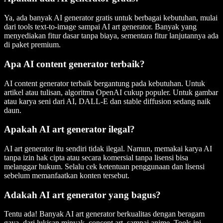
Ya, ada banyak AI generator gratis untuk berbagai kebutuhan, mulai
dari tools text-to-image sampai AI art generator. Banyak yang
menyediakan fitur dasar tanpa biaya, sementara fitur lanjutannya ada
di paket premium.
Apa AI content generator terbaik?
AI content generator terbaik bergantung pada kebutuhan. Untuk
artikel atau tulisan, algoritma OpenAI cukup populer. Untuk gambar
atau karya seni dari AI, DALL-E dan stable diffusion sedang naik
daun.
Apakah AI art generator ilegal?
AI art generator itu sendiri tidak ilegal. Namun, memakai karya AI
tanpa izin hak cipta atau secara komersial tanpa lisensi bisa
melanggar hukum. Selalu cek ketentuan penggunaan dan lisensi
sebelum memanfaatkan konten tersebut.
Adakah AI art generator yang bagus?
Tentu ada! Banyak AI art generator berkualitas dengan beragam
gaya, dari lukisan minyak, concept art, sampai anime. Tools ini