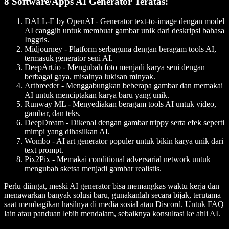
8 Software/Apps AI Generator Teratas:
DALL-E by OpenAI
- Generator text-to-image dengan model
AI canggih untuk membuat gambar unik dari deskripsi bahasa
Inggris.
Midjourney
- Platform serbaguna dengan beragam tools AI,
termasuk generator seni AI.
DeepArt.io
- Mengubah foto menjadi karya seni dengan
berbagai gaya, misalnya lukisan minyak.
Artbreeder
- Menggabungkan beberapa gambar dan memakai
AI untuk menciptakan karya baru yang unik.
Runway ML
- Menyediakan beragam tools AI untuk video,
gambar, dan teks.
DeepDream
- Dikenal dengan gambar trippy serta efek seperti
mimpi yang dihasilkan AI.
Wombo
- AI art generator populer untuk bikin karya unik dari
text prompt.
Pix2Pix
- Memakai conditional adversarial network untuk
mengubah sketsa menjadi gambar realistis.
Perlu diingat, meski AI generator bisa memangkas waktu kerja dan
menawarkan banyak solusi baru, gunakanlah secara bijak, terutama
saat membagikan hasilnya di media sosial atau Discord. Untuk FAQ
lain atau panduan lebih mendalam, sebaiknya konsultasi ke ahli AI.