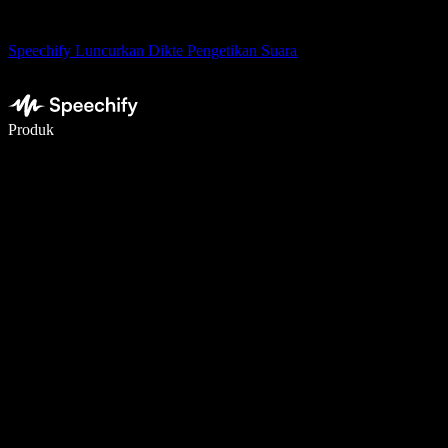
Speechify Luncurkan Dikte Pengetikan Suara
Menulis 5× lebih cepat dengan dikte suara
Produk
Pelajari lebih lanjut