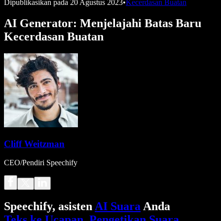
Dipublikasikan pada
20 Agustus 2023
•
Kecerdasan Buatan
AI Generator: Menjelajahi Batas Baru
Kecerdasan Buatan
Cliff Weitzman
CEO/Pendiri Speechify
Speechify, asisten
AI Suara
Anda
Teks ke Ucapan
.
Pengetikan Suara
.