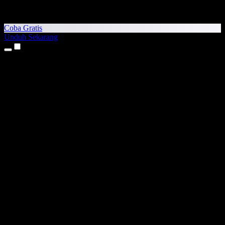
Coba Gratis
Unduh Sekarang
Produk
Teks ke Suara
Aplikasi iPhone & iPad
Aplikasi Android
Ekstensi Chrome
Ekstensi Edge
Aplikasi Web
Aplikasi Mac
Aplikasi Windows