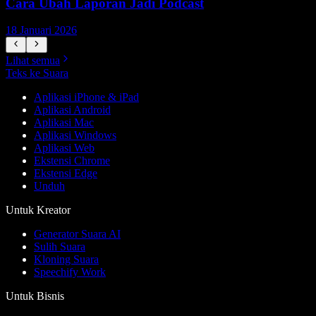
Cara Ubah Laporan Jadi Podcast
18 Januari 2026
1
Lihat semua
Teks ke Suara
Aplikasi iPhone & iPad
Aplikasi Android
Aplikasi Mac
Aplikasi Windows
Aplikasi Web
Ekstensi Chrome
Ekstensi Edge
Unduh
Untuk Kreator
Generator Suara AI
Sulih Suara
Kloning Suara
Speechify Work
Untuk Bisnis