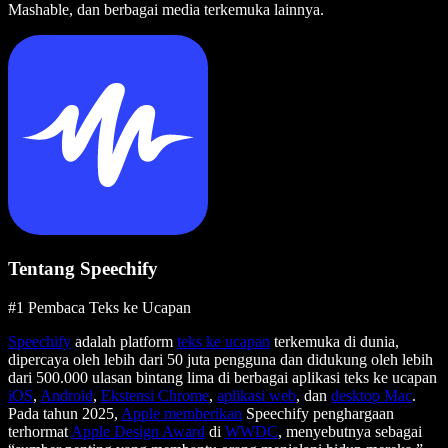
Mashable, dan berbagai media terkemuka lainnya.
Tentang Speechify
#1 Pembaca Teks ke Ucapan
Speechify
adalah platform
teks ke ucapan
terkemuka di dunia,
dipercaya oleh lebih dari 50 juta pengguna dan didukung oleh lebih
dari 500.000 ulasan bintang lima di berbagai aplikasi teks ke ucapan
iOS
,
Android
,
Ekstensi Chrome
,
aplikasi web
, dan
desktop Mac
.
Pada tahun 2025,
Apple memberikan
Speechify penghargaan
terhormat
Apple Design Award
di
WWDC
, menyebutnya sebagai