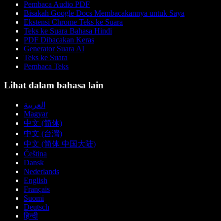
Pembaca Audio PDF
Bisakah Google Docs Membacakannya untuk Saya
Ekstensi Chrome Teks ke Suara
Teks ke Suara Bahasa Hindi
PDF Dibacakan Keras
Generator Suara AI
Teks ke Suara
Pembaca Teks
Lihat dalam bahasa lain
العربية
Magyar
中文 (简体)
中文 (台灣)
中文 (简体 中国大陆)
Čeština
Dansk
Nederlands
English
Français
Suomi
Deutsch
हिन्दी