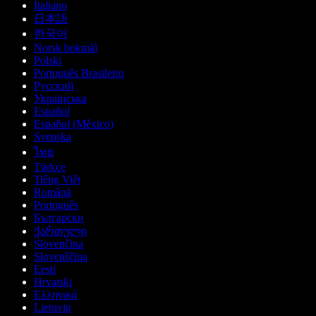
Italiano
日本語
한국어
Norsk bokmål
Polski
Português Brasileiro
Русский
Українська
Español
Español (México)
Svenska
ไทย
Türkçe
Tiếng Việt
Română
Português
Български
ქართული
Slovenčina
Slovenščina
Eesti
Hrvatski
Ελληνικά
Lietuvių