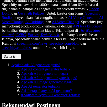
“sumber penting yang membantu orang menjalani hidup mereka.”
Speechify menawarkan 1.000+ suara alami dalam 60+ bahasa dan
digunakan di hampir 200 negara. Suara selebriti termasuk
Snoop
Dogg
dan
Gwyneth Paltrow
. Untuk kreator dan bisnis,
Speechify
Studio
menyediakan alat canggih, termasuk
AI Voice Generator
,
AI
Voice Cloning
,
AI Dubbing
, dan
AI Voice Changer
. Speechify juga
menyokong produk-produk terkemuka dengan
API teks ke ucapan
berkualitas tinggi dan hemat biaya. Telah diliput di
The Wall Street
Journal
,
CNBC
,
Forbes
,
TechCrunch
, dan banyak media besar
lainnya, Speechify adalah penyedia teks ke ucapan terbesar di dunia.
Kunjungi
speechify.com/news
,
speechify.com/blog
, dan
speechify.com/press
untuk informasi lebih lanjut.
Daftar isi
Apakah ada AI generator gratis?
Apa AI content generator terbaik?
Apakah AI art generator ilegal?
Adakah AI art generator yang bagus?
Apakah AI image generator legal?
Apa AI generator terbaik?
Ada berapa banyak AI generator?
8 Software/Apps AI Generator Teratas:
Rekomendasi Postingan