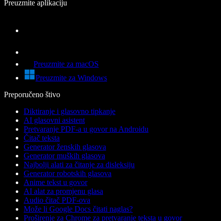
Preuzmite aplikaciju
Preuzmite za macOS
Preuzmite za Windows
Preporučeno štivo
Diktiranje i glasovno tipkanje
AI glasovni asistent
Pretvaranje PDF-a u govor na Androidu
Čitač teksta
Generator ženskih glasova
Generator muških glasova
Najbolji alati za čitanje za disleksiju
Generator robotskih glasova
Anime tekst u govor
AI alat za promjenu glasa
Audio čitač PDF-ova
Može li Google Docs čitati naglas?
Proširenje za Chrome za pretvaranje teksta u govor