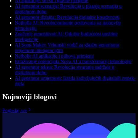
AI aplikacije: što su i glavne primjene
AI generator scenarija: Revolucija u pisanju scenarija u
digitalnom dobu
AI generator dizajna: Revolucija digitalne kreativnosti
Najbolja AI: Revolucioniranje poslovanja uz najnoviju
tehnologiju
Značenje generativne AI: Otkrijte budućnost umjetne
inteligencije
AI Song Maker: Vrhunski vodič za glazbu generiranu
umjetnom inteligencijom
Najbolje AI aplikacije i njihova primjena
Istraživanje potencijala Nova AI u transformaciji tehnologije
AI generator teksta: Revolucija stvaranja sadržaja u
digitalnom dobu
AI generator umjetnosti: Izrada zadivljujućih digitalnih remek-
djela
Najnoviji blogovi
Pogledaj sve