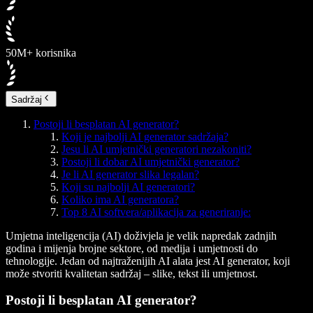
50M+ korisnika
Sadržaj
Postoji li besplatan AI generator?
Koji je najbolji AI generator sadržaja?
Jesu li AI umjetnički generatori nezakoniti?
Postoji li dobar AI umjetnički generator?
Je li AI generator slika legalan?
Koji su najbolji AI generatori?
Koliko ima AI generatora?
Top 8 AI softvera/aplikacija za generiranje:
Umjetna inteligencija (AI) doživjela je velik napredak zadnjih
godina i mijenja brojne sektore, od medija i umjetnosti do
tehnologije. Jedan od najtraženijih AI alata jest AI generator, koji
može stvoriti kvalitetan sadržaj – slike, tekst ili umjetnost.
Postoji li besplatan AI generator?