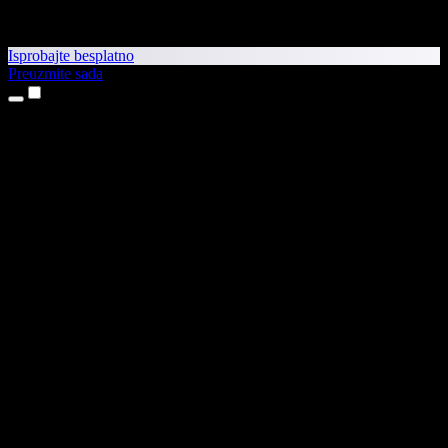
Isprobajte besplatno
Preuzmite sada
Proizvodi
Pretvaranje teksta u govor
Aplikacije za iPhone i iPad
Aplikacija za Android
Proširenje za Chrome
Proširenje za Edge
Web-aplikacija
Aplikacija za Mac
Aplikacija za Windows