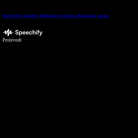
Speechify pokreće diktiranje pomoću glasovnog unosa
Pišite 5× brže uz glasovno diktiranje
Proizvodi
Saznajte više