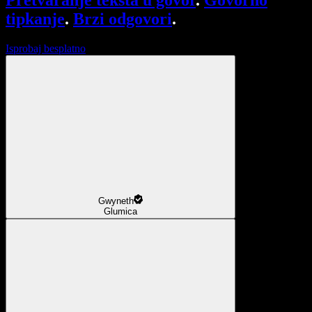
Pretvaranje teksta u govor
.
Govorno
tipkanje
.
Brzi odgovori
.
Isprobaj besplatno
Gwyneth
Glumica