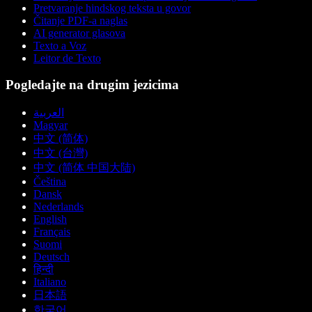
Pretvaranje hindskog teksta u govor
Čitanje PDF-a naglas
AI generator glasova
Texto a Voz
Leitor de Texto
Pogledajte na drugim jezicima
العربية
Magyar
中文 (简体)
中文 (台灣)
中文 (简体 中国大陆)
Čeština
Dansk
Nederlands
English
Français
Suomi
Deutsch
हिन्दी
Italiano
日本語
한국어