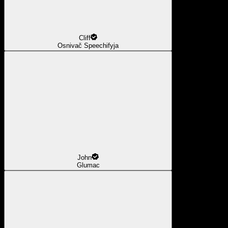
Cliff
Osnivač Speechifyja
John
Glumac