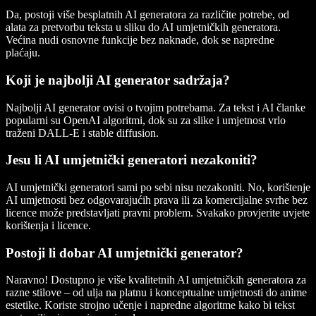
Da, postoji više besplatnih AI generatora za različite potrebe, od
alata za pretvorbu teksta u sliku do AI umjetničkih generatora.
Većina nudi osnovne funkcije bez naknade, dok se napredne
plaćaju.
Koji je najbolji AI generator sadržaja?
Najbolji AI generator ovisi o tvojim potrebama. Za tekst i AI članke
popularni su OpenAI algoritmi, dok su za slike i umjetnost vrlo
traženi DALL-E i stable diffusion.
Jesu li AI umjetnički generatori nezakoniti?
AI umjetnički generatori sami po sebi nisu nezakoniti. No, korištenje
AI umjetnosti bez odgovarajućih prava ili za komercijalne svrhe bez
licence može predstavljati pravni problem. Svakako provjerite uvjete
korištenja i licence.
Postoji li dobar AI umjetnički generator?
Naravno! Dostupno je više kvalitetnih AI umjetničkih generatora za
razne stilove – od ulja na platnu i konceptualne umjetnosti do anime
estetike. Koriste strojno učenje i napredne algoritme kako bi tekst