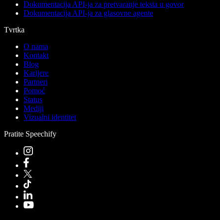
Dokumentacija API-ja za pretvaranje teksta u govor
Dokumentacija API-ja za glasovne agente
Tvrtka
O nama
Kontakt
Blog
Karijere
Partneri
Pomoć
Status
Mediji
Vizualni identitet
Pratite Speechify