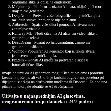
originalne slike iz opisa na engleskom.
Midjourney
- Platforma s nizom AI alata, uključujući moćan
umjetnički generator.
DeepArt.io
- Pretvara vaše fotografije u umjetnička djela
različitih stilova, primjerice ulje na platnu.
Artbreeder
- Spaja više slika i pomoću AI stvara nove,
zanimljive vizuale.
Runway ML
- Nudi čitav niz AI alata: za video, slike i
generiranje teksta.
DeepDream
- Poznat po halucinantnim, „sanjivim”
generiranim slikama.
Wombo
- Popularan AI generator koji iz teksta stvara
jedinstvena umjetnička djela.
Pix2Pix
- Koristi AI mreže za pretvaranje skica u
fotorealistične slike.
Imajte na umu da AI generatori mogu uštedjeti vrijeme i ponuditi
kreativna rješenja, ali važno ih je koristiti odgovorno, posebno pri
dijeljenju sadržaja na društvenim mrežama ili Discordu. Za dodatna
pitanja ili tutorijale obratite se AI stručnjacima.
Uživajte u najnaprednijim AI glasovima,
neograničenom broju datoteka i 24/7 podršci