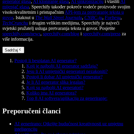
generator glasa
,
AI kloniranje glasa
,
AI sinkronizaciju
i vlastiti
AI
mijenjač glasa
. Speechify također pokreće vodeće proizvode svojim
visokokvalitetnim i pristupačnim
API-jem za pretvaranje teksta u
govor
. Istaknut u
The Wall Street Journalu
,
CNBC-ju
,
Forbesu
,
TechCrunchu
i drugim velikim medijima, Speechify je najveći
svjetski pružatelj usluga pretvaranja teksta u govor. Posjetite
speechify.com/news
,
speechify.com/blog
i
speechify.com/press
za
više informacija.
Sadržaj
Postoji li besplatan AI generator?
Koji je najbolji AI generator sadržaja?
Jesu li AI umjetnički generatori nezakoniti?
Postoji li dobar AI umjetnički generator?
Je li AI generator slika legalan?
Koji su najbolji AI generatori?
Koliko ima AI generatora?
Top 8 AI softvera/aplikacija za generiranje:
Preporučeni članci
AI generirano: Otkrijte budućnost kreativnosti uz umjetnu
inteligenciju