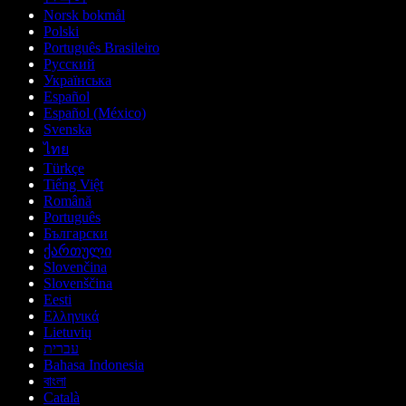
Norsk bokmål
Polski
Português Brasileiro
Русский
Українська
Español
Español (México)
Svenska
ไทย
Türkçe
Tiếng Việt
Română
Português
Български
ქართული
Slovenčina
Slovenščina
Eesti
Ελληνικά
Lietuvių
עברית
Bahasa Indonesia
বাংলা
Català