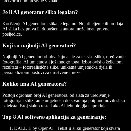
pretvorili u impresivne vizuale.
Je li AI generator slika legalan?
Korištenje AI generatora slika je legalno. No, dijeljenje ili prodaja
AI slika bez prava ili dopuštenja autora može imati pravne
posljedice.
Koji su najbolji AI generatori?
Najbolji AI generatori obuhvaćaju alate za tekst-u-sliku, uređivanje
fotografija, AI umjetnost i još mnogo toga. Izbor ovisi o željenom
rezultatu – fotorealistične slike, unikatna umjetnička djela ili
personalizirani postovi za društvene mreže.
Koliko ima AI generatora?
Postoji ogroman broj AI generatora, od alata za uređivanje
fotografija i stiliziranje umjetnosti do stvaranja potpuno novih slika
iz teksta. Broj stalno raste kako AI tehnologija napreduje.
Top 8 AI softvera/aplikacija za generiranje:
DALL-E by OpenAI
- Tekst-u-sliku generator koji stvara