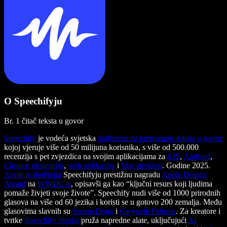
O Speechifyju
Br. 1 čitač teksta u govor
Speechify
je vodeća svjetska
platforma za pretvaranje teksta u govor
kojoj vjeruje više od 50 milijuna korisnika, s više od 500.000
recenzija s pet zvjezdica na svojim aplikacijama za
iOS
,
Android
,
Chrome ekstenziju
,
web-aplikaciju
i
Mac desktop
. Godine 2025.
Apple je dodijelio
Speechifyju prestižnu nagradu
Apple Design
Award
na
WWDC-u
, opisavši ga kao “ključni resurs koji ljudima
pomaže živjeti svoje živote”. Speechify nudi više od 1000 prirodnih
glasova na više od 60 jezika i koristi se u gotovo 200 zemalja. Među
glasovima slavnih su
Snoop Dogg
i
Gwyneth Paltrow
. Za kreatore i
tvrtke
Speechify Studio
pruža napredne alate, uključujući
AI