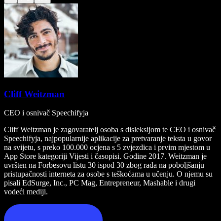
Cliff Weitzman
CEO i osnivač Speechifyja
Cliff Weitzman je zagovaratelj osoba s disleksijom te CEO i osnivač
Speechifyja, najpopularnije aplikacije za pretvaranje teksta u govor
na svijetu, s preko 100.000 ocjena s 5 zvjezdica i prvim mjestom u
App Store kategoriji Vijesti i časopisi. Godine 2017. Weitzman je
uvršten na Forbesovu listu 30 ispod 30 zbog rada na poboljšanju
pristupačnosti interneta za osobe s teškoćama u učenju. O njemu su
pisali EdSurge, Inc., PC Mag, Entrepreneur, Mashable i drugi
vodeći mediji.