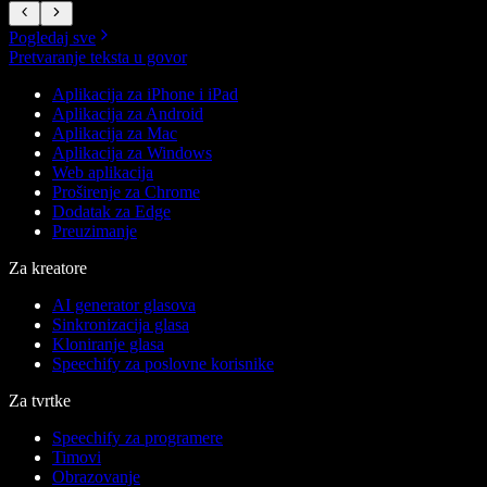
Pogledaj sve
Pretvaranje teksta u govor
Aplikacija za iPhone i iPad
Aplikacija za Android
Aplikacija za Mac
Aplikacija za Windows
Web aplikacija
Proširenje za Chrome
Dodatak za Edge
Preuzimanje
Za kreatore
AI generator glasova
Sinkronizacija glasa
Kloniranje glasa
Speechify za poslovne korisnike
Za tvrtke
Speechify za programere
Timovi
Obrazovanje