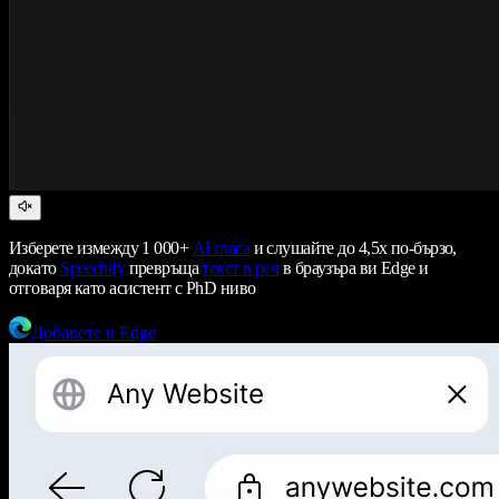
Изберете измежду 1 000+
AI гласа
и слушайте до 4,5x по-бързо,
докато
Speechify
превръща
текст в реч
в браузъра ви Edge и
отговаря като асистент с PhD ниво
Добавете в Edge