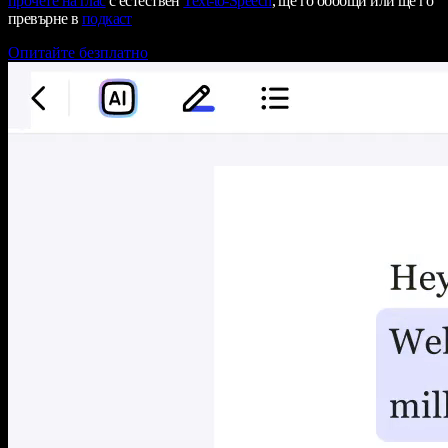
прочете на глас
с естествен
Text-to-Speech
, ще го обобщи или ще го
превърне в
подкаст
Опитайте безплатно