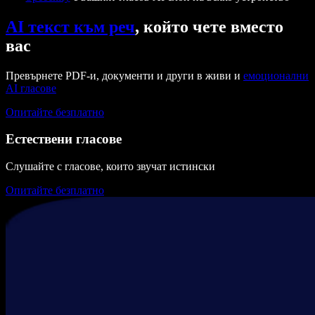
AI текст към реч
, който чете вместо
вас
Превърнете PDF-и, документи и други в живи и
емоционални
AI гласове
Опитайте безплатно
Естествени гласове
Слушайте с гласове, които звучат истински
Опитайте безплатно