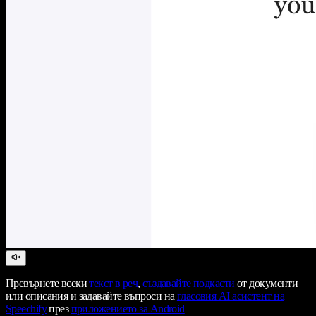
Превърнете всеки
текст в реч
,
създавайте подкасти
от документи
или описания и задавайте въпроси на
гласовия AI асистент на
Speechify
през
приложението за Android