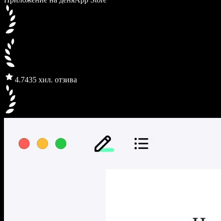
4.7
435 хил. отзива