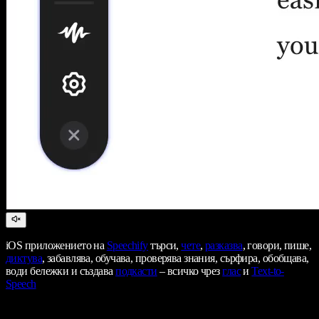
iOS приложението на
Speechify
търси,
чете
,
разказва
, говори, пише,
диктува
, забавлява, обучава, проверява знания, сърфира, обобщава,
води бележки и създава
подкасти
– всичко чрез
глас
и
Text-to-
Speech