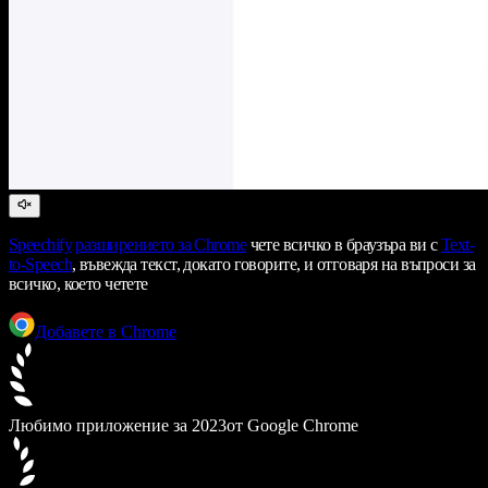
Speechify
разширението за Chrome
чете всичко в браузъра ви с
Text-
to-Speech
, въвежда текст, докато говорите, и отговаря на въпроси за
всичко, което четете
Добавете в Chrome
Любимо приложение за 2023
от Google Chrome