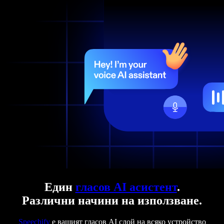
Един
гласов AI асистент
.
Различни начини на използване.
Speechify
е вашият гласов AI слой на всяко устройство