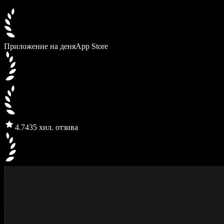
Приложение на деня
App Store
4.7
435 хил. отзива