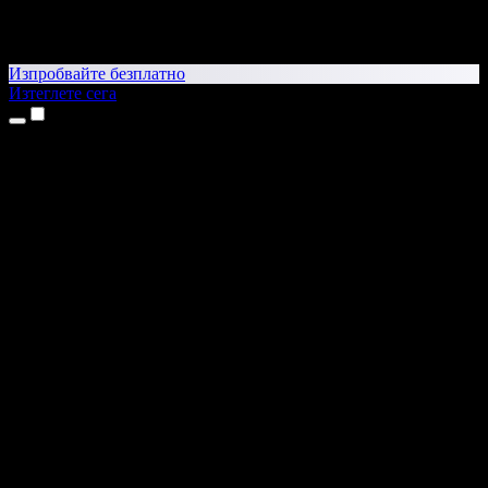
Изпробвайте безплатно
Изтеглете сега
Продукти
Текст в реч
Приложения за iPhone и iPad
Приложение за Android
Разширение за Chrome
Разширение за Edge
Уеб приложение
Приложение за Mac
Приложение за Windows