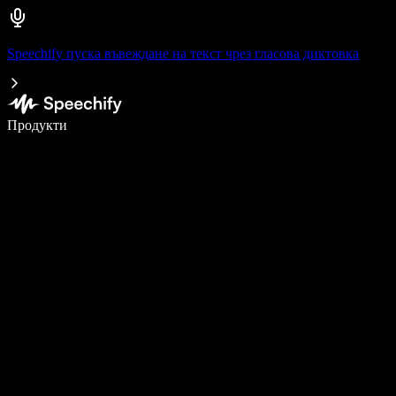
Speechify пуска въвеждане на текст чрез гласова диктовка
Пишете 5× по-бързо с гласово въвеждане
Продукти
Научете повече