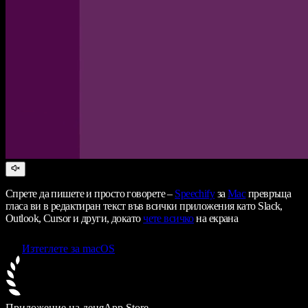
Спрете да пишете и просто говорете –
Speechify
за
Mac
превръща
гласа ви в редактиран текст във всички приложения като Slack,
Outlook, Cursor и други, докато
чете всичко
на екрана
Изтеглете за macOS
Приложение на деня
App Store