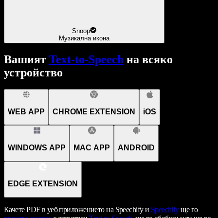
Snoop
Музикална икона
Вашият
Text-to-Speech
на всяко
устройство
WEB APP
CHROME EXTENSION
iOS
WINDOWS APP
MAC APP
ANDROID
EDGE EXTENSION
Качете PDF в уеб приложението на Speechify и
Speechify
ще го