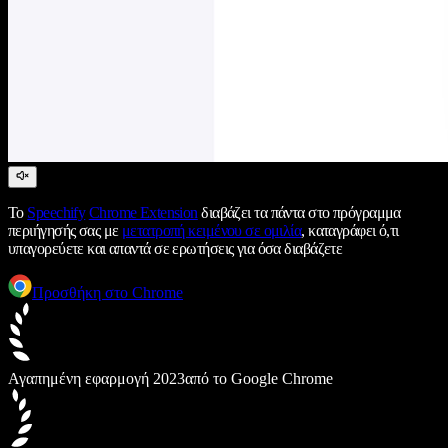
Το
Speechify
Chrome Extension
διαβάζει τα πάντα στο πρόγραμμα
περιήγησής σας με
μετατροπή κειμένου σε ομιλία
, καταγράφει ό,τι
υπαγορεύετε και απαντά σε ερωτήσεις για όσα διαβάζετε
Προσθήκη στο Chrome
Αγαπημένη εφαρμογή 2023
από το Google Chrome