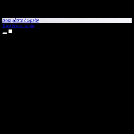
Δοκιμάστε δωρεάν
Κατεβάστε τώρα
Προϊόντα
Κείμενο σε Ομιλία
Εφαρμογές για iPhone & iPad
Εφαρμογή για Android
Επέκταση για Chrome
Επέκταση για Edge
Web εφαρμογή
Εφαρμογή για Mac
Εφαρμογή για Windows