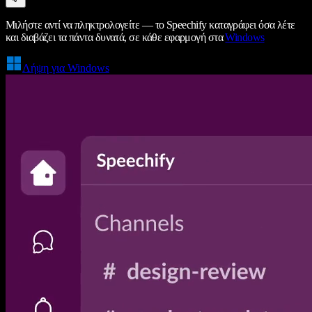
Μιλήστε αντί να πληκτρολογείτε — το Speechify καταγράφει όσα λέτε
και διαβάζει τα πάντα δυνατά, σε κάθε εφαρμογή στα
Windows
Λήψη για Windows