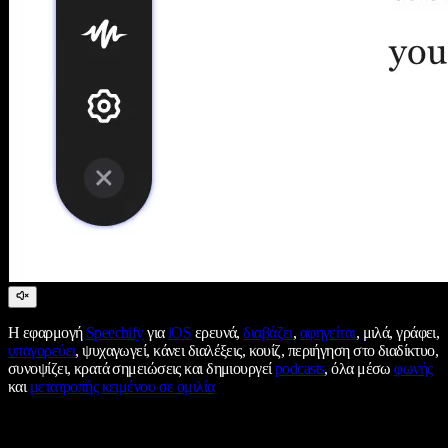
Η εφαρμογή
Speechify
για
iOS
ερευνά,
διαβάζει
,
αφηγείται
, μιλά, γράφει,
υπαγορεύει
, ψυχαγωγεί, κάνει διαλέξεις, κουίζ, περιήγηση στο διαδίκτυο,
συνοψίζει, κρατά σημειώσεις και δημιουργεί
podcasts
, όλα μέσω
φωνής
και
μετατροπής κειμένου σε ομιλία