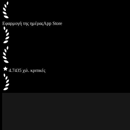
Εφαρμογή της ημέρας
App Store
4.7
435 χιλ. κριτικές