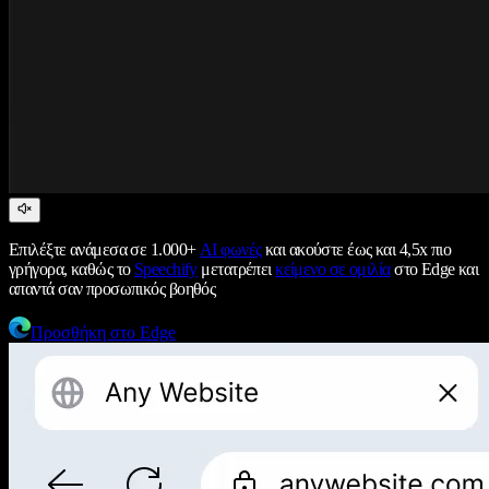
Επιλέξτε ανάμεσα σε 1.000+
AI φωνές
και ακούστε έως και 4,5x πιο
γρήγορα, καθώς το
Speechify
μετατρέπει
κείμενο σε ομιλία
στο Edge και
απαντά σαν προσωπικός βοηθός
Προσθήκη στο Edge