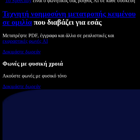
Το Speechify
είναι ο φωνητικός σας βοηθός AI σε κάθε συσκευή
Τεχνητή νοημοσύνη μετατροπής κειμένου
σε ομιλία
που διαβάζει για εσάς
Μετατρέψτε PDF, έγγραφα και άλλα σε ρεαλιστικές και
εκφραστικές
φωνές AI
Δοκιμάστε δωρεάν
Φωνές με φυσική χροιά
Ακούστε φωνές με φυσικό τόνο
Δοκιμάστε δωρεάν