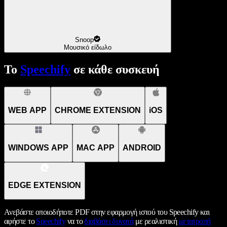
Snoop
Μουσικό είδωλο
Το
Speechify
σε κάθε συσκευή
WEB APP
CHROME EXTENSION
iOS
WINDOWS APP
MAC APP
ANDROID
EDGE EXTENSION
Ανεβάστε οποιοδήποτε PDF στην εφαρμογή ιστού του Speechify και
αφήστε το
Speechify
να το
διαβάσει δυνατά
με ρεαλιστική
μετατροπή