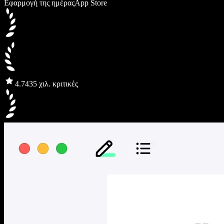
Εφαρμογή της ημέρας
App Store
4.7
435 χιλ. κριτικές