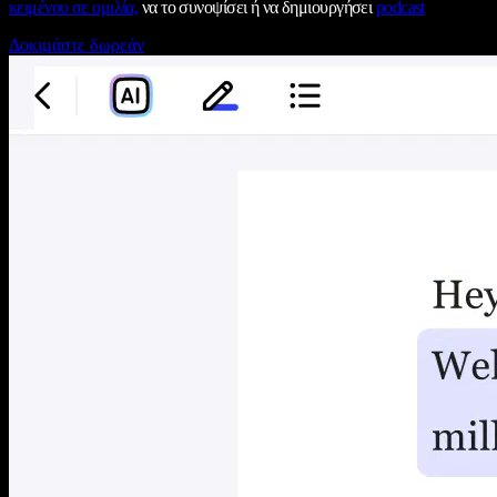
κειμένου σε ομιλία,
να το συνοψίσει ή να δημιουργήσει
podcast
Δοκιμάστε δωρεάν