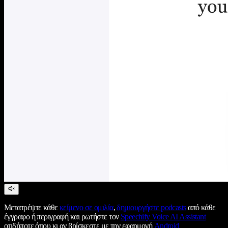
Μετατρέψτε κάθε
κείμενο σε ομιλία
,
δημιουργήστε podcasts
από κάθε
έγγραφο ή περιγραφή και ρωτήστε τον
Speechify Voice AI Assistant
οτιδήποτε όπου κι αν βρίσκεστε με την εφαρμογή
Android