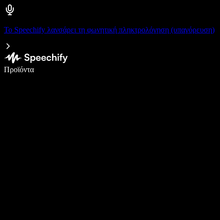
Το Speechify λανσάρει τη φωνητική πληκτρολόγηση (υπαγόρευση)
Γράψτε 5× πιο γρήγορα με φωνητική πληκτρολόγηση
Προϊόντα
Μάθετε περισσότερα