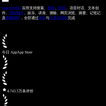
Speechify
iOS
应用支持搜索、
朗读
、
配音
、语音对话、文本创
作、
语音输入
、娱乐、讲座、测验、网页浏览、摘要、记笔记
及
播客制作
，全部通过
语音
与
文本转语音
完成
今日 App
App Store
4.7
43.5万条评价