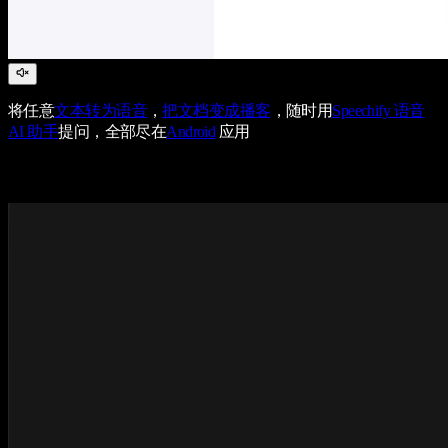
将任意
文本转为语音
，
把文档变成播客
，随时用
Speechify 语音
AI 助手
提问，全部尽在
Android
应用