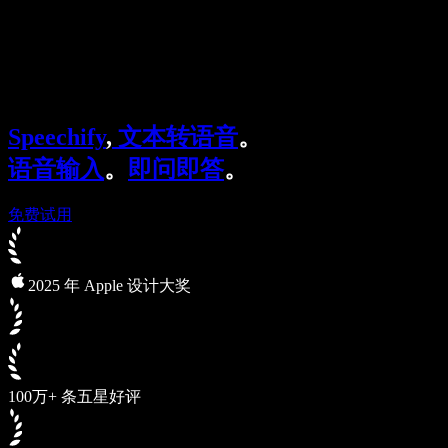
Speechify 企业及教育版
Speechify for Work
Speechify DSA 方案
SIMBA 语音助手
Speechify
,
文本转语音
。
Speechify 开发者平台
语音输入
。
即问即答
。
免费试用
2025 年 Apple 设计大奖
100万+ 条五星好评