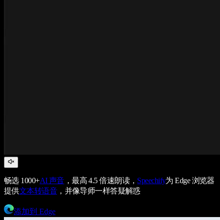
畅选 1000+
AI 声音
，最高 4.5 倍速朗读，
Speechify
为 Edge 浏览器
提供
文本转语音
，并像导师一样答疑解惑
添加到 Edge