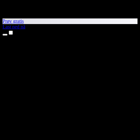
Prøv gratis
Last ned nå
Produkter
Tekst til tale
iPhone- og iPad-apper
Android-app
Chrome-utvidelse
Edge-utvidelse
Nettapp
Mac-app
Windows-app