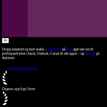
Dropp tastaturet og bare snakk –
Speechify
på
Mac
gjør tale om til
profesjonell tekst i Slack, Outlook, Cursor & alle apper – og
leser alt
på
skjermen
Last ned for macOS
Dagens app
App Store