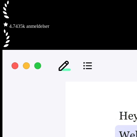
4.7
435k anmeldelser