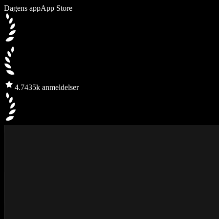
Dagens app
App Store
4.7
435k anmeldelser