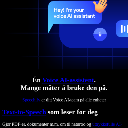
Én
Voice AI-assistent
.
Mange måter å bruke den på.
Speechify
er ditt Voice AI-team på alle enheter
Text-to-Speech
som leser for deg
Gjør PDF-er, dokumenter m.m. om til naturtro og
uttrykksfulle
AI-