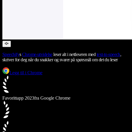
Speechify
s
Chrome-utvidelse
leser alt i nettleseren med
text-to-speech
,
skriver for deg når du snakker og svarer på spørsmål om det du leser
Legg til i Chrome
Favorittapp 2023
fra Google Chrome