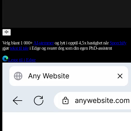
Velg blant 1 000+
AI-stemmer
og lytt i opptil 4,5x hastighet når
Speechify
gjør
tekst til tale
i Edge og svarer deg som din egen PhD-assistent
Legg til i Edge