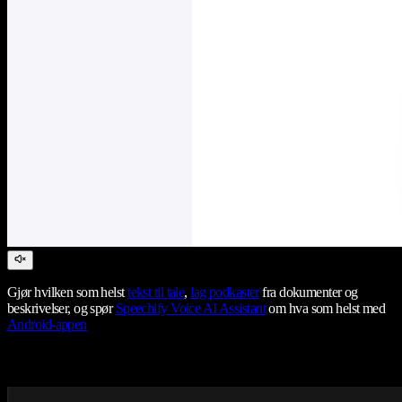
Gjør hvilken som helst
tekst til tale
,
lag podkaster
fra dokumenter og
beskrivelser, og spør
Speechify Voice AI Assistant
om hva som helst med
Android-appen