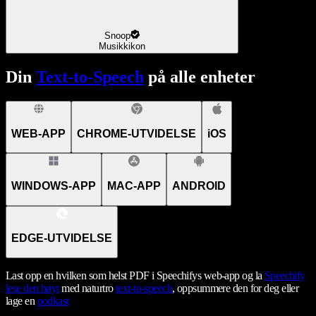
Snoop
Musikkikon
Din
Text-to-Speech
på alle enheter
WEB-APP
CHROME-UTVIDELSE
iOS
WINDOWS-APP
MAC-APP
ANDROID
EDGE-UTVIDELSE
Last opp en hvilken som helst PDF i Speechifys web-app og la
Speechify
lese den høyt
med naturtro
text-to-speech
, oppsummere den for deg eller
lage en
podkast