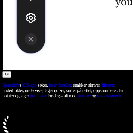
Speechify
s
iOS-app
søker,
leser
,
forteller
, snakker, skriver,
dikterer
,
underholder, underviser, lager quizer, surfer på nettet, oppsummerer, tar
notater og lager
podkaster
for deg – alt med
stemme
og
text-to-speech