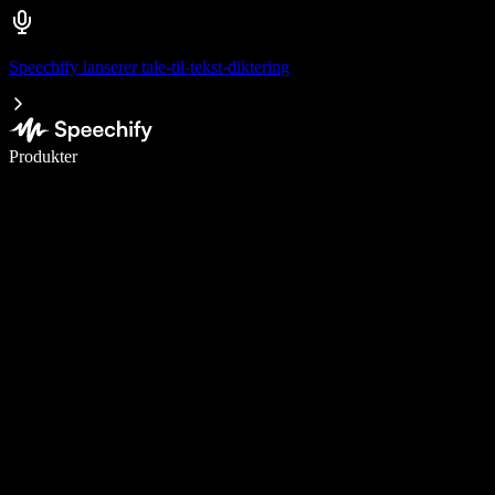
Speechify lanserer tale-til-tekst-diktering
Skriv 5× raskere med diktering
Produkter
Les mer