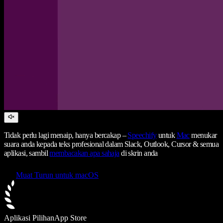
Tidak perlu lagi menaip, hanya bercakap –
Speechify
untuk
Mac
menukar
suara anda kepada teks profesional dalam Slack, Outlook, Cursor & semua
aplikasi, sambil
membacakan apa sahaja
di skrin anda
Muat Turun untuk macOS
Aplikasi Pilihan
App Store