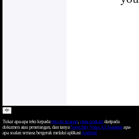
Tukar apa-apa teks kepada
teks ke ucapan
,
cipta podcast
daripada
dokumen atau penerangan, dan tanya
Speechify Voice AI Assistant
apa-
apa soalan semasa bergerak melalui aplikasi
Android