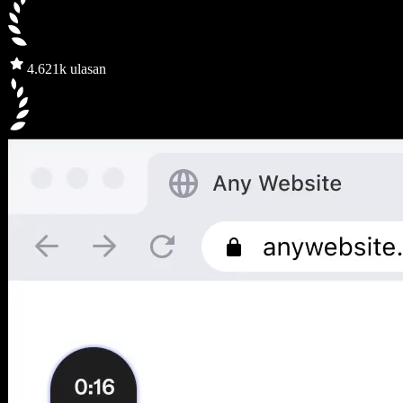
4.6
21k ulasan