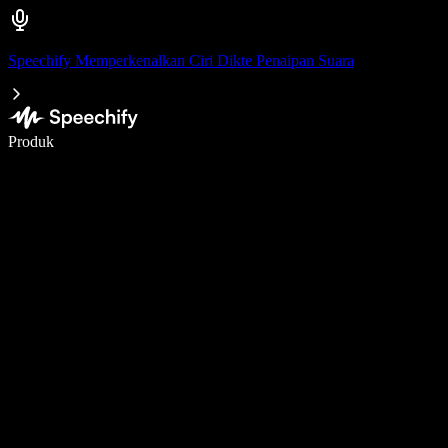
Speechify Memperkenalkan Ciri Dikte Penaipan Suara
Tulis 5× lebih pantas dengan menaip menggunakan suara
Produk
Ketahui Lebih Lanjut