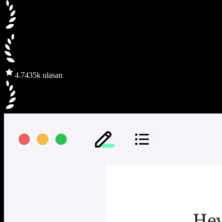
4.7
435k ulasan