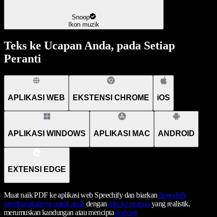
Snoop
Ikon muzik
Teks ke Ucapan Anda, pada Setiap
Peranti
APLIKASI WEB
EKSTENSI CHROME
iOS
APLIKASI WINDOWS
APLIKASI MAC
ANDROID
EXTENSI EDGE
Muat naik PDF ke aplikasi web Speechify dan biarkan
Speechify
membacakannya untuk anda
dengan
teks ke ucapan
yang realistik,
merumuskan kandungan atau mencipta
podcast