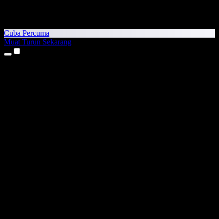
Cuba Percuma
Muat Turun Sekarang
Produk
Teks kepada Pertuturan
Aplikasi iPhone & iPad
Aplikasi Android
Sambungan Chrome
Sambungan Edge
Aplikasi Web
Aplikasi Mac
Aplikasi Windows