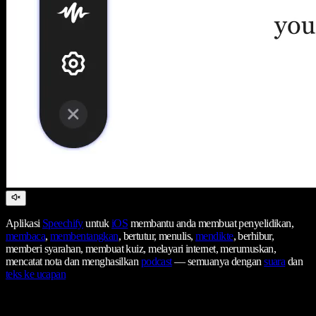
Aplikasi
Speechify
untuk
iOS
membantu anda membuat penyelidikan,
membaca
,
membentangkan
, bertutur, menulis,
mendikte
, berhibur,
memberi syarahan, membuat kuiz, melayari internet, merumuskan,
mencatat nota dan menghasilkan
podcast
— semuanya dengan
suara
dan
teks ke ucapan