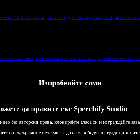
менти. Вашето универсално студио за създаване и обработка на в
е. Запазва гласа, интонацията и темпото на оригиналния говорит
Изпробвайте сами
ожете да правите със Speechify Studio
идео без авторски права, клонирайте гласа си и изграждайте за
телите на съдържание вече могат да се освободят от традиционни