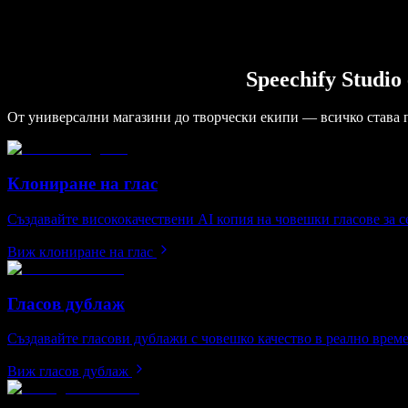
Speechify Studi
От универсални магазини до творчески екипи — всичко става 
Клониране на глас
Създавайте висококачествени AI копия на човешки гласове за с
Виж клониране на глас
Гласов дублаж
Създавайте гласови дублажи с човешко качество в реално време 
Виж гласов дублаж