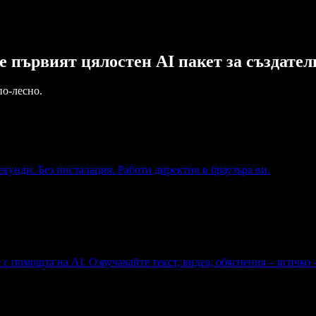
o е първият цялостен AI пакет за създате
по-лесно.
екунди. Без инсталация. Работи директно в браузъра ви.
с помощта на AI. Озвучавайте текст, видеа, обяснения – всичко –