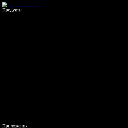
Пишете 5× по-бързо с гласово въвеждане
Продукти
Научете повече
Приложения