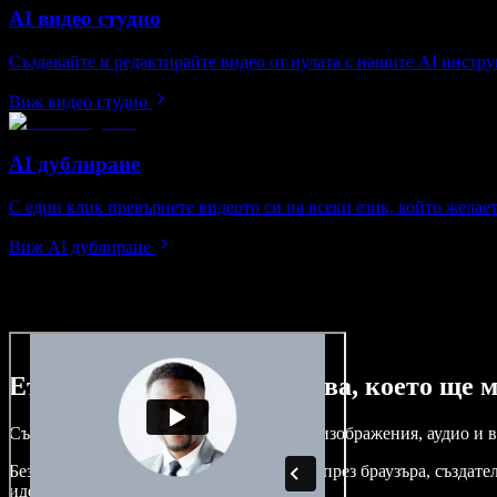
AI видео студио
Създавайте и редактирайте видео от нулата с нашите AI инстру
Виж видео студио
AI дублиране
С един клик превърнете видеото си на всеки език, който желает
Виж AI дублиране
Ето само малка част от това, което ще м
Създавайте дублажи, добавяйте стокови изображения, аудио и в
Без крива на обучение и с достъп изцяло през браузъра, създа
идеи.