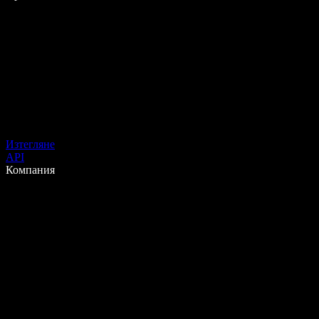
Изтегляне
API
Компания